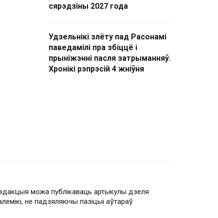
сярэдзіны 2027 года
Удзельнікі злёту пад Расонамі
паведамілі пра збіццё і
прыніжэнні пасля затрыманняў.
Хронікі рэпрэсій 4 жніўня
эдакцыя можа публікаваць артыкулы дзеля
алемікі, не падзяляючы пазіцыі аўтараў