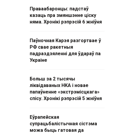
Праваабаронцы: падстаў
казаць пра змяншэнне ціску
няма. Хронікі рэпрэсій 6 жніўня
Паўночная Карэя разгортвае ў
РФ свае ракетныя
падраздзяленні для ўдараў па
Украіне
Больш за 2 тысячы
ліквідаваных НКА і новае
папаўненне «экстрэмісцкага»
спісу. Хронікі рэпрэсій 5 жніўня
Еўрапейская
супрацьбалістычная сістэма
можа быць гатовая да