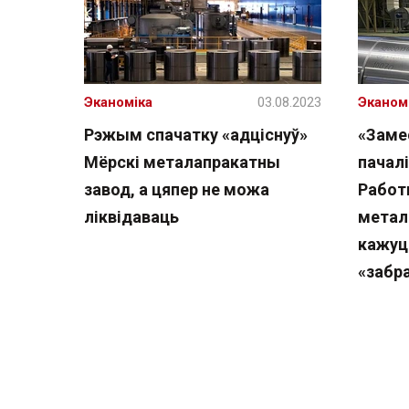
Эканоміка
03.08.2023
Эканом
Рэжым спачатку «адціснуў»
«Замес
Мёрскі металапракатны
пачал
завод, а цяпер не можа
Работ
ліквідаваць
метал
кажуць
«забра