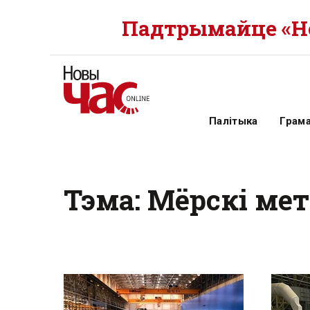
Падтрымайце «Но
Палітыка
Грам
Тэма: Мёрскі ме