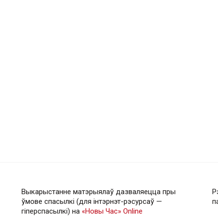
Выкарыстанне матэрыялаў дазваляецца пры
Р
ўмове спасылкі (для інтэрнэт-рэсурсаў —
п
гiперспасылкi) на
«Новы Час» Online