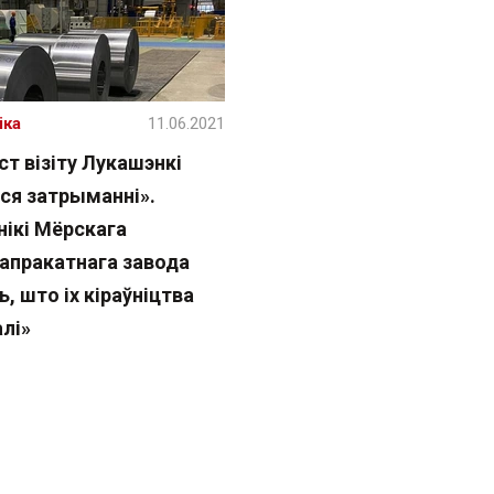
іка
11.06.2021
т візіту Лукашэнкі
іся затрыманні».
нікі Мёрскага
апракатнага завода
, што іх кіраўніцтва
лі»