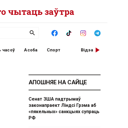
о чытаць заўтра
 часоў
Асоба
Спорт
Відэа
АПОШНЯЕ НА САЙЦЕ
Сенат ЗША падтрымаў
законапраект Ліндсі Грэма аб
«пякельных» санкцыях супраць
РФ