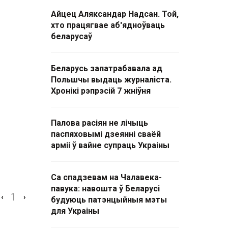
Айцец Аляксандар Надсан. Той,
хто працягвае аб'ядноўваць
беларусаў
Беларусь запатрабавала ад
Польшчы выдаць журналіста.
Хронікі рэпрэсій 7 жніўня
Палова расіян не лічыць
паспяховымі дзеянні сваёй
арміі ў вайне супраць Украіны
Са спадзевам на Чалавека-
павука: навошта ў Беларусі
1
‹
›
будуюць патэнцыйныя мэты
для Украіны