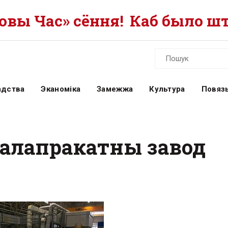
вы Час» сёння!
Каб было шт
адства
Эканоміка
Замежжа
Культура
Повязь
талапракатны завод