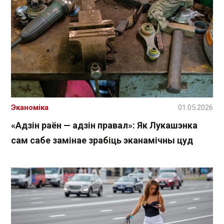
Эканоміка
01.05.2026
«Адзін раён — адзін правал»: Як Лукашэнка
сам сабе замінае зрабіць эканамічны цуд