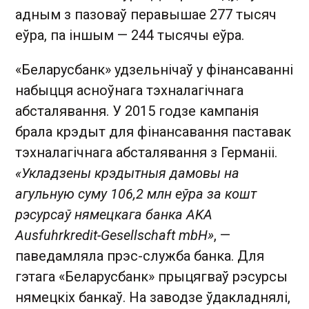
адным з пазоваў перавышае 277 тысяч
еўра, па іншым — 244 тысячы еўра.
«Беларусбанк» удзельнічаў у фінансаванні
набыцця асноўнага тэхналагічнага
абсталявання. У 2015 годзе кампанія
брала крэдыт для фінансавання паставак
тэхналагічнага абсталявання з Германіі.
«Укладзены крэдытныя дамовы на
агульную суму 106,2 млн еўра за кошт
рэсурсаў нямецкага банка AKA
Ausfuhrkredit-Gesellschaft mbH»
, —
паведамляла прэс-служба банка. Для
гэтага «Беларусбанк» прыцягваў рэсурсы
нямецкіх банкаў. На заводзе ўдакладнялі,