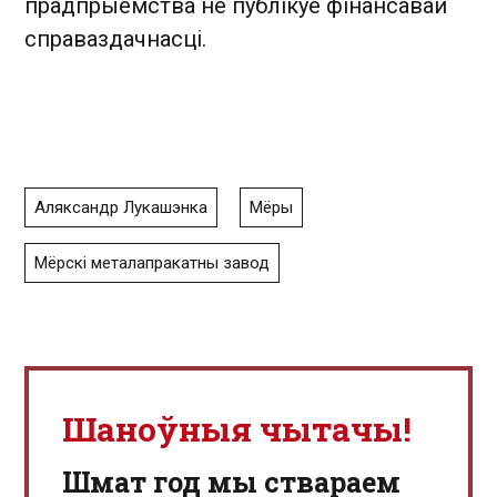
прадпрыемства не публікуе фінансавай
справаздачнасці.
Аляксандр Лукашэнка
Мёры
Мёрскі металапракатны завод
Шаноўныя чытачы!
Шмат год мы ствараем