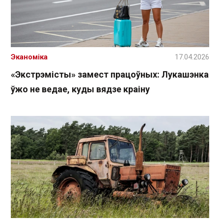
Эканоміка
17.04.2026
«Экстрэмісты» замест працоўных: Лукашэнка
ўжо не ведае, куды вядзе краіну