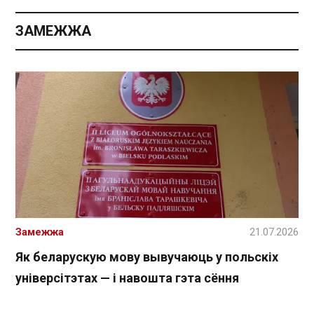
ЗАМЕЖЖА
Замежжа
21.07.2026
Як беларускую мову вывучаюць у польскіх
універсітэтах — і навошта гэта сёння