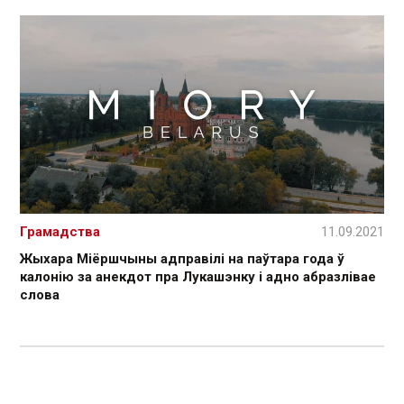
Грамадства
11.09.2021
Жыхара Міёршчыны адправілі на паўтара года ў
калонію за анекдот пра Лукашэнку і адно абразлівае
слова