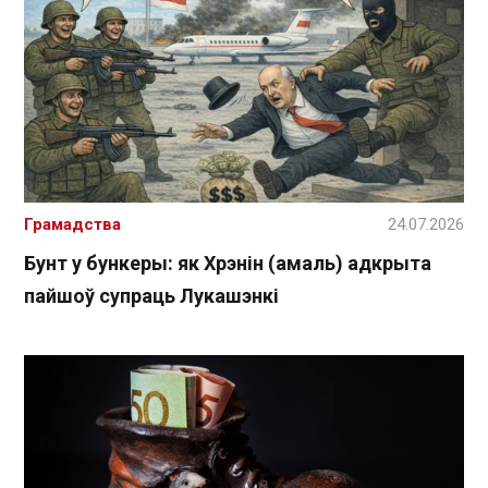
Грамадства
24.07.2026
Бунт у бункеры: як Хрэнін (амаль) адкрыта
пайшоў супраць Лукашэнкі