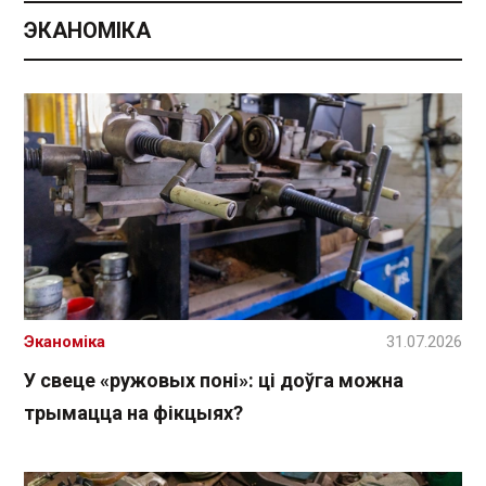
ЭКАНОМІКА
Эканоміка
31.07.2026
У свеце «ружовых поні»: ці доўга можна
трымацца на фікцыях?