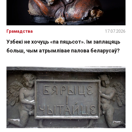
Грамадства
17.07.2026
Узбекі не хочуць «па пяцьсот». Ім заплацяць
больш, чым атрымлівае палова беларусаў?