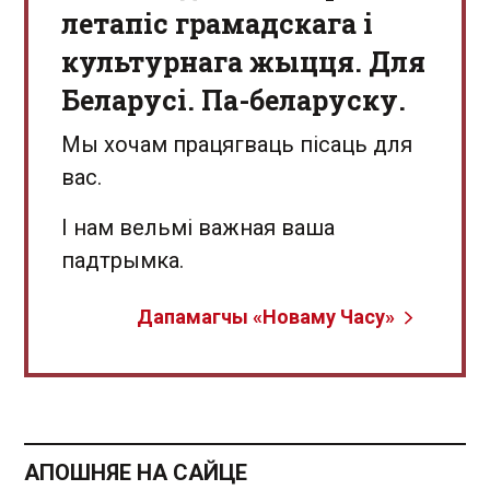
летапіс грамадскага і
культурнага жыцця. Для
Беларусі. Па-беларуску.
Мы хочам працягваць пісаць для
вас.
І нам вельмі важная ваша
падтрымка.
Дапамагчы «Новаму Часу»
АПОШНЯЕ НА САЙЦЕ