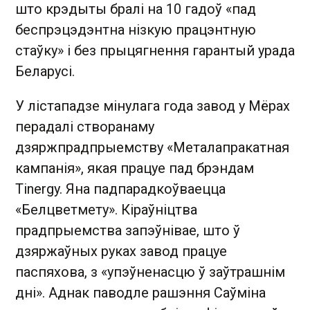
што крэдыты бралі на 10 гадоў «пад
беспрэцэдэнтна нізкую працэнтную
стаўку» і без прыцягнення гарантый урада
Беларусі.
У лістападзе мінулага года завод у Мёрах
перадалі створанаму
дзяржпрадпрыемству «Металапракатная
кампанія», якая працуе пад брэндам
Tinergy. Яна падпарадкоўваецца
«Белцветмету». Кіраўніцтва
прадпрыемства запэўнівае, што ў
дзяржаўных руках завод працуе
паспяхова, з «упэўненасцю ў заўтрашнім
дні». Аднак паводле рашэння Саўміна