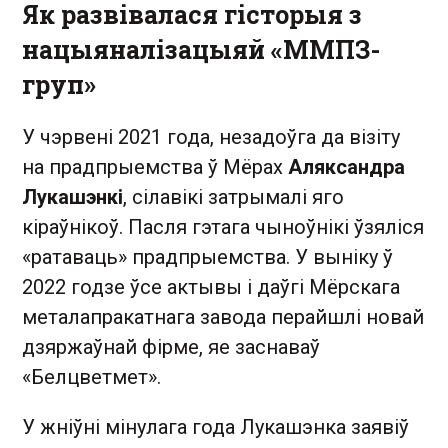
Як развівалася гісторыя з
нацыяналізацыяй «ММПЗ-
груп»
У чэрвені 2021 года, незадоўга да візіту
на прадпрыемства ў Мёрах
Аляксандра
Лукашэнкі
, сілавікі затрымалі яго
кіраўнікоў. Пасля гэтага чыноўнікі ўзяліся
«ратаваць» прадпрыемства. У выніку ў
2022 годзе ўсе актывы і даўгі Мёрскага
металапракатнага завода перайшлі новай
дзяржаўнай фірме, яе заснаваў
«Белцветмет».
У жніўні мінулага года Лукашэнка заявіў