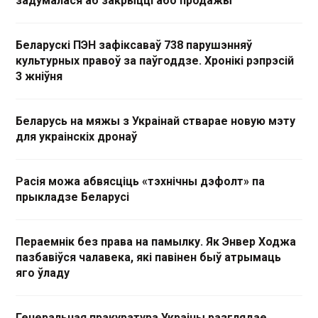
задумалася аб закрыцці або продажы
Беларускі ПЭН зафіксаваў 738 парушэнняў
культурных правоў за паўгоддзе. Хронікі рэпрэсій
3 жніўня
Беларусь на мяжы з Украінай стварае новую мэту
для украінскіх дронаў
Расія можа абвясціць «тэхнічны дэфолт» па
прыкладзе Беларусі
Пераемнік без права на памылку. Як Энвер Ходжа
пазбавіўся чалавека, які павінен быў атрымаць
яго ўладу
Генеральная пракуратура Украіны разглядае