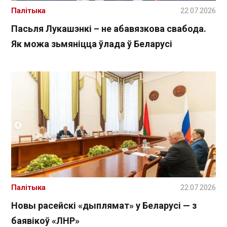
Палітыка
22.07.2026
Пасьля Лукашэнкі – не абавязкова свабода.
Як можа зьмяніцца ўлада ў Беларусі
Палітыка
22.07.2026
Новы расейскі «дыплямат» у Беларусі — з
баявікоў «ЛНР»