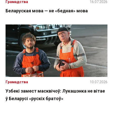
Грамадства
16.07.2026
Беларуская мова — не «бедная» мова
Грамадства
10.07.2026
Узбекі замест масквічоў: Лукашэнка не вітае
ў Беларусі «рускіх братоў»