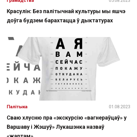
Грамадства
05.08.2023
Красулін: Без палітычнай культуры мы яшчэ
доўга будзем барахтацца ў дыктатурах
Палітыка
01.08.2023
Сваю хлусню пра «экскурсію «вагнераўцаў» у
Варшаву і Жэшуў» Лукашэнка назваў
«жартам»