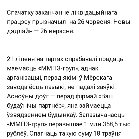
Спачатку заканчэнне ліквідацыйнага
працэсу прызначылі на 26 чэрвеня. Новы
дэдлайн — 26 верасня.
21 ліпеня на таргах спрабавалі прадаць
маёмасць «ММПЗ-груп», аднак
арганізацыі, перад якімі ў Мёрскага
завода ёсць пазыкі, не падалі заяўкі.
Асноўны доўг — перад фірмай «Ваш
будаўнічы партнёр», яна займаецца
ўзвядзеннем будынкаў. Запазычанасць
«ММПЗ-груп» перавышае 1 млн 358,5 тыс.
рублёў. Спагнаць такую суму 18 траўня