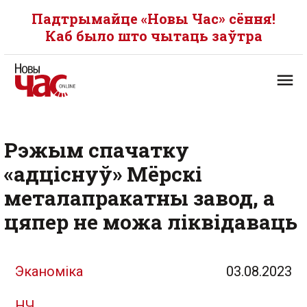
Падтрымайце «Новы Час» сёння!
Каб было што чытаць заўтра
Рэжым спачатку
«адціснуў» Мёрскі
металапракатны завод, а
цяпер не можа ліквідаваць
Эканоміка
03.08.2023
НЧ