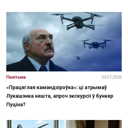
Палітыка
03.07.2026
«Працяглая камандзіроўка»: ці атрымаў
Лукашэнка нешта, апроч экскурсіі ў бункер
Пуціна?