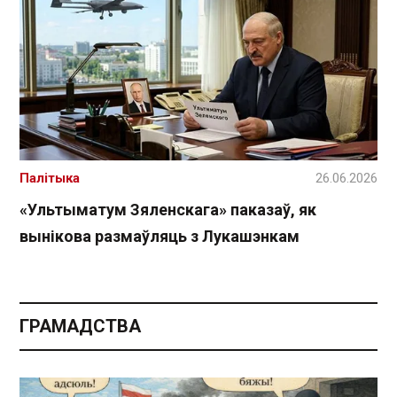
Палітыка
26.06.2026
«Ультыматум Зяленскага» паказаў, як
вынікова размаўляць з Лукашэнкам
ГРАМАДСТВА