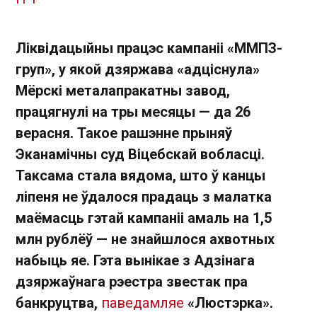
Ліквідацыйны працэс кампаніі «ММПЗ-
груп», у якой дзяржава «адціснула»
Мёрскі металапракатны завод,
працягнулі на тры месяцы — да 26
верасня. Такое рашэнне прыняў
Эканамічны суд Віцебскай вобласці.
Таксама стала вядома, што ў канцы
ліпеня не ўдалося прадаць з малатка
маёмасць гэтай кампаніі амаль на 1,5
млн рублёў — не знайшлося ахвотных
набыць яе. Гэта вынікае з Адзінага
дзяржаўнага рэестра звестак пра
банкруцтва,
паведамляе
«Люстэрка».