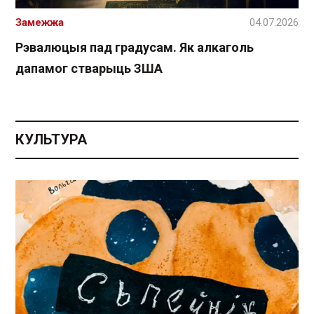
Замежжа
04.07.2026
Рэвалюцыя пад градусам. Як алкаголь
дапамог стварыць ЗША
КУЛЬТУРА