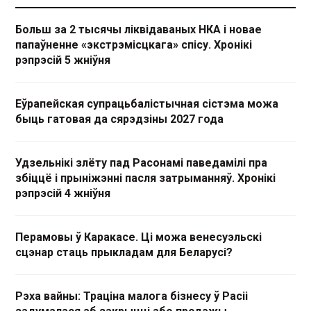
Больш за 2 тысячы ліквідаваных НКА і новае
папаўненне «экстрэмісцкага» спісу. Хронікі
рэпрэсій 5 жніўня
Еўрапейская супрацьбалістычная сістэма можа
быць гатовая да сярэдзіны 2027 года
Удзельнікі злёту пад Расонамі паведамілі пра
збіццё і прыніжэнні пасля затрыманняў. Хронікі
рэпрэсій 4 жніўня
Перамовы ў Каракасе. Ці можа венесуэльскі
сцэнар стаць прыкладам для Беларусі?
Рэха вайны: Траціна малога бізнесу ў Расіі