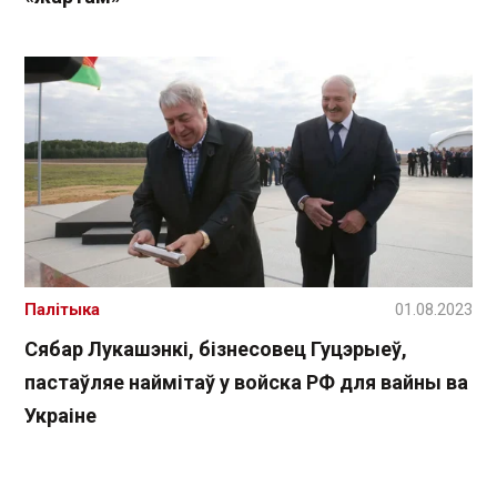
Палітыка
01.08.2023
Сябар Лукашэнкі, бізнесовец Гуцэрыеў,
пастаўляе наймітаў у войска РФ для вайны ва
Украіне