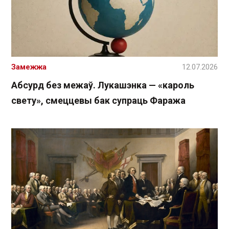
Замежжа
12.07.2026
Абсурд без межаў. Лукашэнка — «кароль
свету», смеццевы бак супраць Фаража