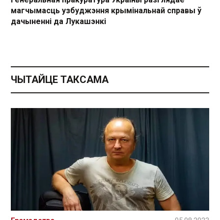
магчымасць узбуджэння крымінальнай справы ў
дачыненні да Лукашэнкі
ЧЫТАЙЦЕ ТАКСАМА