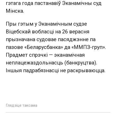
гэтага года пастанавіў Эканамічны суд
Мінска.
Пры гэтым у Эканамічным судзе
Віцебскай вобласці на 26 верасня
прызначана судовае пасяджэнне па
пазове «Беларусбанка» да «ММПЗ-груп».
Прадмет спрэчкі — эканамічная
неплацежаздольнасць (банкруцтва).
Іншыя падрабязнасці не раскрываюцца.
Глядзіце таксама