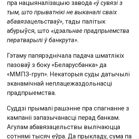
пра нацыяналізацыю завода
«ў сувязі з
тым, што прыватнікі не выканалі сваіх
абавязацельстваў»
, тады палітык
абурыўся, што
«ідэальнае прадпрыемства
ператварылі ў банкрута»
.
Гэтаму папярэднічала падача шматлікіх
пазоваў з боку «Беларусбанка» да
«ММПЗ-груп». Некаторыя суды датычылі
эканамічнай неплацежаздольнасці
прадпрыемства.
Суддзі прымалі рашэнне пра спагнанне з
кампаніі запазычанасці перад банкам.
Агулам абавязацельствы вылічаюцца
сотнямі тысяч еўра. Да прыкладу, сума па