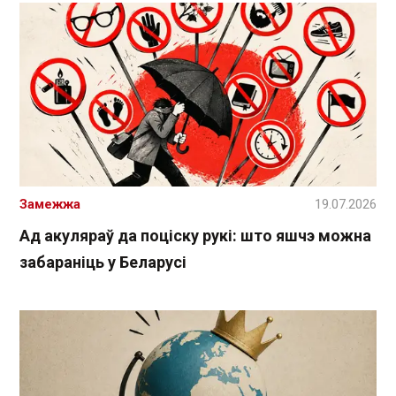
Замежжа
19.07.2026
Ад акуляраў да поціску рукі: што яшчэ можна
забараніць у Беларусі