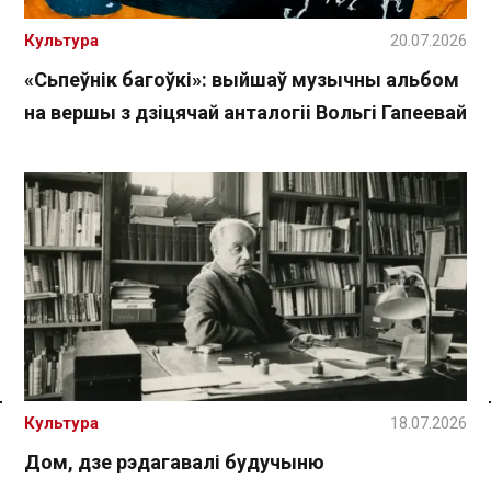
Культура
20.07.2026
«Сьпеўнік багоўкі»: выйшаў музычны альбом
на вершы з дзіцячай анталогіі Вольгі Гапеевай
Культура
18.07.2026
Спасылка без VPN
Дом, дзе рэдагавалі будучыню