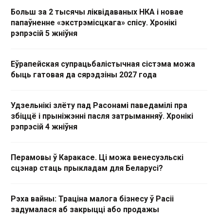
Больш за 2 тысячы ліквідаваных НКА і новае
папаўненне «экстрэмісцкага» спісу. Хронікі
рэпрэсій 5 жніўня
Еўрапейская супрацьбалістычная сістэма можа
быць гатовая да сярэдзіны 2027 года
Удзельнікі злёту пад Расонамі паведамілі пра
збіццё і прыніжэнні пасля затрыманняў. Хронікі
рэпрэсій 4 жніўня
Перамовы ў Каракасе. Ці можа венесуэльскі
сцэнар стаць прыкладам для Беларусі?
Рэха вайны: Траціна малога бізнесу ў Расіі
задумалася аб закрыцці або продажы