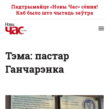
Падтрымайце «Новы Час» сёння!
Каб было што чытаць заўтра
Тэма: пастар
Ганчарэнка