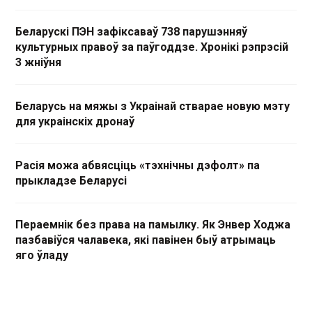
Беларускі ПЭН зафіксаваў 738 парушэнняў
культурных правоў за паўгоддзе. Хронікі рэпрэсій
3 жніўня
Беларусь на мяжы з Украінай стварае новую мэту
для украінскіх дронаў
Расія можа абвясціць «тэхнічны дэфолт» па
прыкладзе Беларусі
Пераемнік без права на памылку. Як Энвер Ходжа
пазбавіўся чалавека, які павінен быў атрымаць
яго ўладу