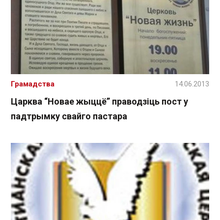
Грамадства
14.06.2013
Царква “Новае жыццё” праводзіць пост у
падтрымку свайго пастара