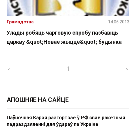
Грамадства
14.06.2013
Улады робяць чарговую спробу пазбавіць
царкву &quot;Новае жыццё&quot; будынка
1
‹
›
АПОШНЯЕ НА САЙЦЕ
Паўночная Карэя разгортвае ў РФ свае ракетныя
падраздзяленні для ўдараў па Украіне