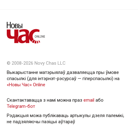
© 2008-2026 Novy Chas LLC
Выкарыстанне матэрыялаў дазваляецца пры ўмове
спасылкі (для інтэрнэт-рэсурсаў — гiперспасылкi) на
«Новы Час» Online
Скантактавацца з намі можна праз
email
або
Telegram-бот
Рэдакцыя можа публікаваць артыкулы дзеля палемікі,
не падзяляючы пазіцыі аўтараў