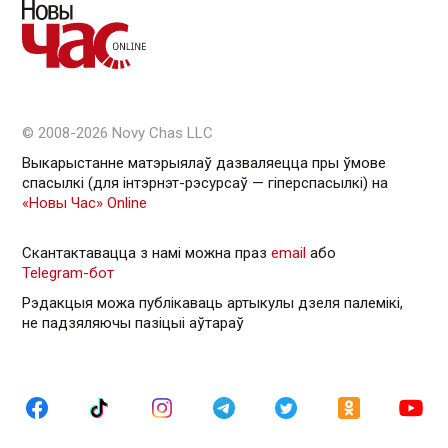
© 2008-2026 Novy Chas LLC
Выкарыстанне матэрыялаў дазваляецца пры ўмове
спасылкі (для інтэрнэт-рэсурсаў — гiперспасылкi) на
«Новы Час» Online
Скантактавацца з намі можна праз
email
або
Telegram-бот
Рэдакцыя можа публікаваць артыкулы дзеля палемікі,
не падзяляючы пазіцыі аўтараў