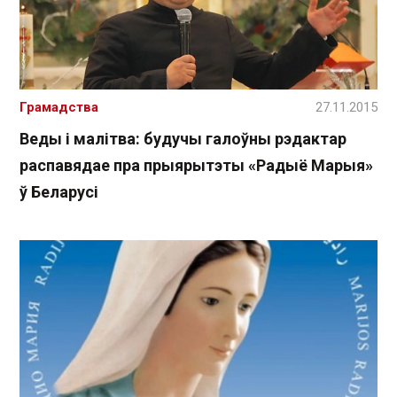
Грамадства
27.11.2015
Веды і малітва: будучы галоўны рэдактар
распавядае пра прыярытэты «Радыё Марыя»
ў Беларусі