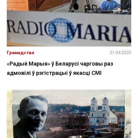
Грамадства
21.04.2020
«Радыё Марыя» ў Беларусі чарговы раз
адмовілі ў рэгістрацыі ў якасці СМІ