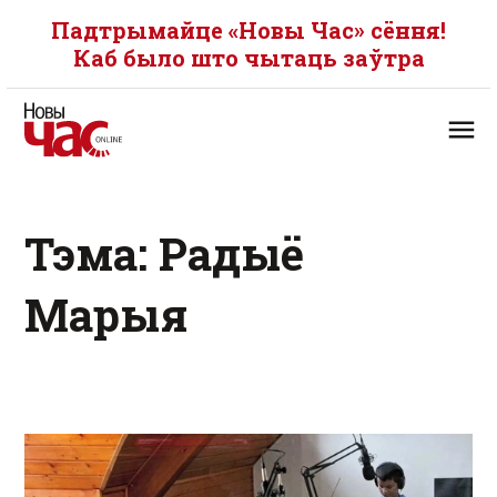
Падтрымайце «Новы Час» сёння!
Каб было што чытаць заўтра
Тэма: Радыё
Марыя