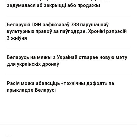
задумалася аб закрыцці або продажы
Беларускі ПЭН зафіксаваў 738 парушэнняў
культурных правоў за паўгоддзе. Хронікі рэпрэсій
3 жніўня
Беларусь на мяжы з Украінай стварае новую мэту
для украінскіх дронаў
Расія можа абвясціць «тэхнічны дэфолт» па
прыкладзе Беларусі