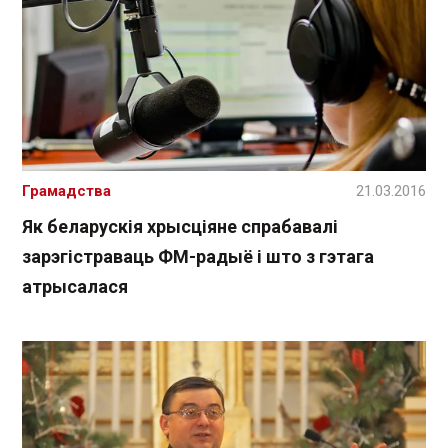
Грамадства
21.03.2016
Як беларускія хрысціяне спрабавалі
зарэгістраваць ФМ-радыё і што з гэтага
атрысалася