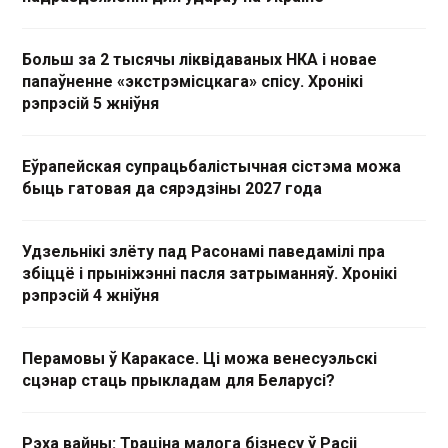
Больш за 2 тысячы ліквідаваных НКА і новае
папаўненне «экстрэмісцкага» спісу. Хронікі
рэпрэсій 5 жніўня
Еўрапейская супрацьбалістычная сістэма можа
быць гатовая да сярэдзіны 2027 года
Удзельнікі злёту пад Расонамі паведамілі пра
збіццё і прыніжэнні пасля затрыманняў. Хронікі
рэпрэсій 4 жніўня
Перамовы ў Каракасе. Ці можа венесуэльскі
сцэнар стаць прыкладам для Беларусі?
Рэха вайны: Траціна малога бізнесу ў Расіі