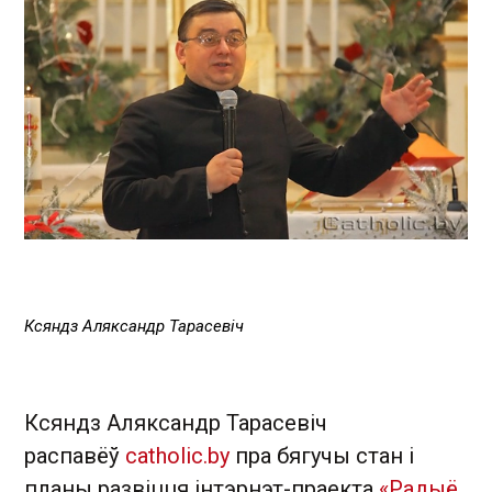
Ксяндз Аляксандр Тарасевіч
Ксяндз Аляксандр Тарасевіч
распавёў
catholic.by
пра бягучы стан і
планы развіцця інтэрнэт­-праекта
«Радыё