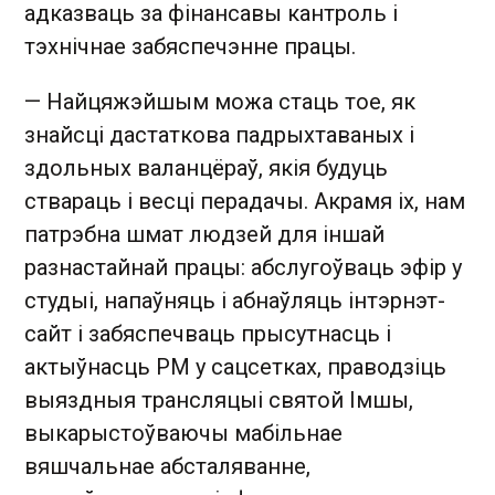
адказваць за фінансавы кантроль і
тэхнічнае забяспечэнне працы.
— Найцяжэйшым можа стаць тое, як
знайсці дастаткова падрыхтаваных і
здольных валанцёраў, якія будуць
ствараць і весці перадачы. Акрамя іх, нам
патрэбна шмат людзей для іншай
разнастайнай працы: абслугоўваць эфір у
студыі, напаўняць і абнаўляць інтэрнэт­-
сайт і забяспечваць прысутнасць і
актыўнасць РМ у сацсетках, праводзіць
выяздныя трансляцыі святой Імшы,
выкарыстоўваючы мабільнае
вяшчальнае абсталяванне,