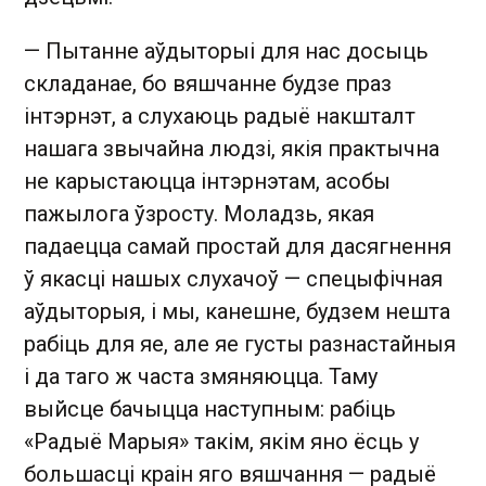
— Пытанне аўдыторыі для нас досыць
складанае, бо вяшчанне будзе праз
інтэрнэт, а слухаюць радыё накшталт
нашага звычайна людзі, якія практычна
не карыстаюцца інтэрнэтам, асобы
пажылога ўзросту. Моладзь, якая
падаецца самай простай для дасягнення
ў якасці нашых слухачоў — спецыфічная
аўдыторыя, і мы, канешне, будзем нешта
рабіць для яе, але яе густы разнастайныя
і да таго ж часта змяняюцца. Таму
выйсце бачыцца наступным: рабіць
«Радыё Марыя» такім, якім яно ёсць у
большасці краін яго вяшчання — радыё