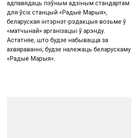
адпавядаць пэўным адзіным стандартам
для ўсіх станцый «Радыё Марыя»,
беларуская інтэрнэт­-рэдакцыя возьме ў
«матчынай» арганізацыі ў арэнду.
Астатняе, што будзе набывацца за
ахвяраванні, будзе належаць беларускаму
«Радыё Марыя».