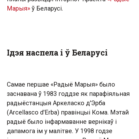
Марыя»
ў Беларусі.
Ідэя наспела і ў Беларусі
Самае першае «Радыё Марыя» было
заснавана ў 1983 годдзе як парафіяльная
радыёстанцыя Аркеласко д'Эрба
(Arcellasco d'Erba) правінцыі Кома. Мэтай
радыё было інфармаванне вернiкаў і
дапамога ім у малітве. У 1998 годзе