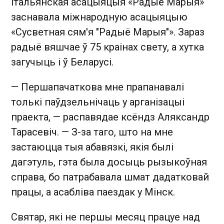
італьянская асацыяцыя «Радыё Марыя»
заснавала міжнародную асацыяцыю
«Сусветная сям'я "Радыё Марыя"». Зараз
радыё вяшчае ў 75 краінах свету, а хутка
загучыць і ў Беларусі.
— Першапачаткова мне прапанавалі
толькі паўдзельнічаць у арганізацыі
праекта, — распавядае ксёндз Аляксандр
Тарасевіч. — З­-за таго, што на мне
застаюцца тыя абавязкі, якія былі
дагэтуль, гэта была досыць рызыкоўная
справа, бо патрабавала шмат дадатковай
працы, а асабліва паездак у Мінск.
Святар, які не першы месяц працуе над