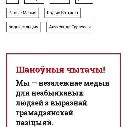
Радыё Марыя
Радыё Ватыкан
радыёстанцыя
Аляксандр Тарасевіч
Шаноўныя чытачы!
Мы — незалежнае медыя
для неабыякавых
людзей з выразнай
грамадзянскай
пазіцыяй.