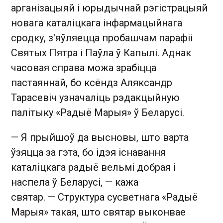
арганізацыяй і юрыдычнай рэгістрацыяй
новага каталіцкага інфармацыйнага
сродку, з'яўляецца пробашчам парафіі
Святых Пятра і Паўла ў Капылі. Аднак
часовая справа можа зрабіцца
пастаяннай, бо ксёндз Аляксандр
Тарасевіч узначаліць рэдакцыйную
палітыку «Радыё Марыя» ў Беларусі.
— Я прыйшоў да высновы, што варта
ўзяцца за гэта, бо ідэя існавання
каталіцкага радыё вельмі добрая і
наспела ў Беларусі, — кажа
святар. — Структура сусветнага «Радыё
Марыя» такая, што святар выконвае