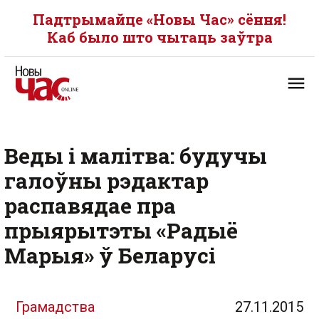
Падтрымайце «Новы Час» сёння!
Каб было што чытаць заўтра
Веды і малітва: будучы
галоўны рэдактар
распавядае пра
прыярытэты «Радыё
Марыя» ў Беларусі
Грамадства
27.11.2015