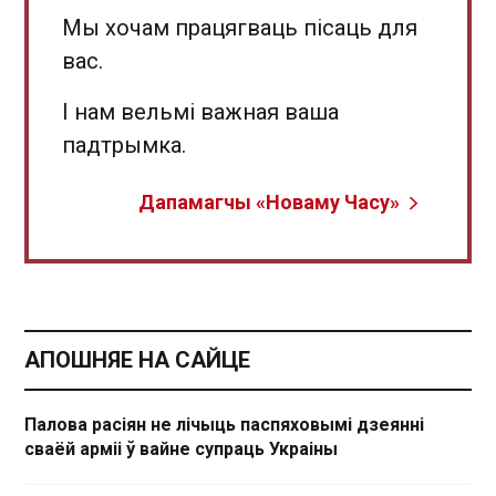
Мы хочам працягваць пісаць для
вас.
І нам вельмі важная ваша
падтрымка.
Дапамагчы «Новаму Часу»
АПОШНЯЕ НА САЙЦЕ
Палова расіян не лічыць паспяховымі дзеянні
сваёй арміі ў вайне супраць Украіны