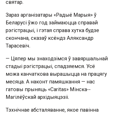
святар.
Зараз арганізатары «Радыё Марыя» ў
Беларусі ўжо год займаюцца справай
рэгістрацыі, і гэтая справа хутка будзе
скончана, сказаў ксёндз Аляксандр
Тарасевіч.
— Цяпер мы знаходзімся ў завяршальнай
стадыі рэгістрацыі, спадзяемся. Усё
можа канчаткова вырашыцца на працягу
месяца. А наконт памяшкання — нас
гатовы прыняць «Caritas» Мінска-­
Магілёўскай архідыяцэзіі.
Тэхнічнае абсталяванне, якое павінна