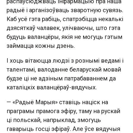
распаўсюджваць інфармацыю пра наша
радыё і арганізоўваць зваротную сувязь.
Каб усё гэта рабіць, спатрэбіцца некалькі
дзясяткаў чалавек, улічваючы, што гэта
будуць валанцёры, якія не могуць гэтым
займацца кожны дзень.
І хоць вітаюцца людзі з рознымі ведамі і
талентамі, валоданне беларускай мовай
будзе ці не адзіным патрабаваннем да
каталіцкіх валанцёраў­-вядучых.
— «Радыё Марыя» ставіць націск на
праграмы прамога эфіру, таму на рускай
ці польскай, напрыклад, змогуць
гаварыць госці эфіраў. Але ўсе вядучыя