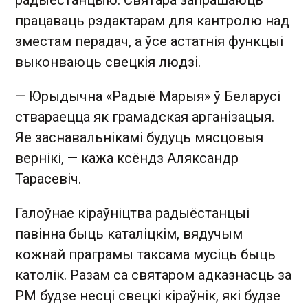
радыёстанцыю. Святара запрашаюць
працаваць рэдактарам для кантролю над
зместам перадач, а ўсе астатнія функцыі
выконваюць свецкія людзі.
— Юрыдычна «Радыё Марыя» ў Беларусі
ствараецца як грамадская арганізацыя.
Яе заснавальнікамі будуць мясцовыя
вернікі, — кажа ксёндз Аляксандр
Тарасевіч.
Галоўнае кіраўніцтва радыёстанцыі
павінна быць каталіцкім, вядучым
кожнай праграмы таксама мусіць быць
католік. Разам са святаром адказнасць за
РМ будзе несці свецкі кіраўнік, які будзе