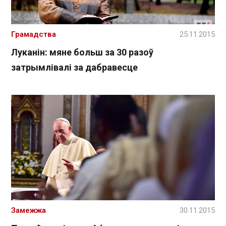
Грамадства
25.11.2015
Луканін: мяне больш за 30 разоў
затрымлівалі за дабравесце
Замежжа
30.11.2015