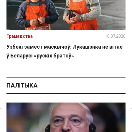
Грамадства
10.07.2026
Узбекі замест масквічоў: Лукашэнка не вітае
ў Беларусі «рускіх братоў»
ПАЛІТЫКА
Спасылка без VPN