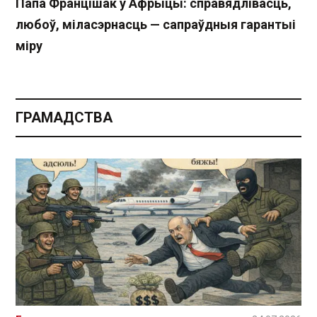
Папа Францішак у Афрыцы: справядлівасць,
любоў, міласэрнасць — сапраўдныя гарантыі
міру
ГРАМАДСТВА