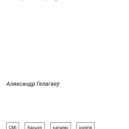
Аляксандр Гелагаеў
СМІ
Касцёл
каталікі
рэлігія