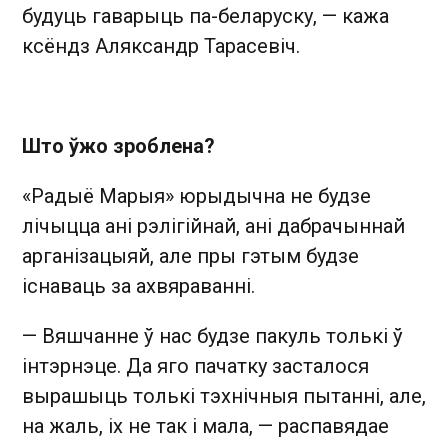
будуць гаварыць па-­беларуску, — кажа
ксёндз Аляксандр Тарасевіч.
Што ўжо зроблена?
«Радыё Марыя» юрыдычна не будзе
лічыцца ані рэлігійнай, ані дабрачыннай
арганізацыяй, але пры гэтым будзе
існаваць за ахвяраванні.
— Вяшчанне ў нас будзе пакуль толькі ў
інтэрнэце. Да яго пачатку засталося
вырашыць толькі тэхнічныя пытанні, але,
на жаль, іх не так і мала, — распавядае