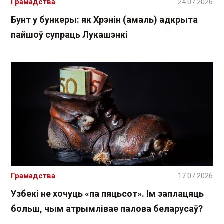
Грамадства
24.07.2026
Бунт у бункеры: як Хрэнін (амаль) адкрыта
пайшоў супраць Лукашэнкі
Грамадства
17.07.2026
Узбекі не хочуць «па пяцьсот». Ім заплацяць
больш, чым атрымлівае палова беларусаў?