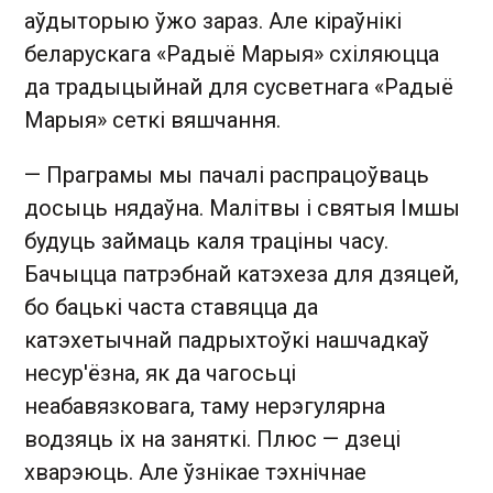
аўдыторыю ўжо зараз. Але кіраўнікі
беларускага «Радыё Марыя» схіляюцца
да традыцыйнай для сусветнага «Радыё
Марыя» сеткі вяшчання.
— Праграмы мы пачалі распрацоўваць
досыць нядаўна. Малітвы і святыя Імшы
будуць займаць каля траціны часу.
Бачыцца патрэбнай катэхеза для дзяцей,
бо бацькі часта ставяцца да
катэхетычнай падрыхтоўкі нашчадкаў
несур'ёзна, як да чагосьці
неабавязковага, таму нерэгулярна
водзяць іх на заняткі. Плюс — дзеці
хварэюць. Але ўзнікае тэхнічнае