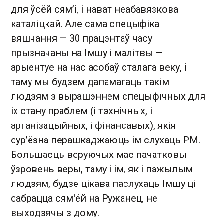
для ўсёй сям’і, і нават неабавязкова
каталіцкай. Але сама спецыфіка
вяшчання — 30 працэнтаў часу
прызначаны на Імшу і малітвы —
арыентуе на нас асобаў сталага веку, і
таму мы будзем дапамагаць такім
людзям з вырашэннем спецыфічных для
іх стану праблем (і тэхнічных, і
арганізацыйных, і фінансавых), якія
сур’ёзна перашкаджаюць ім слухаць РМ.
Большасць веруючых мае пачатковы
ўзровень веры, таму і ім, як і пажылым
людзям, будзе цікава паслухаць Імшу ці
сабрацца сям'ёй на Ружанец, не
выходзячы з дому.