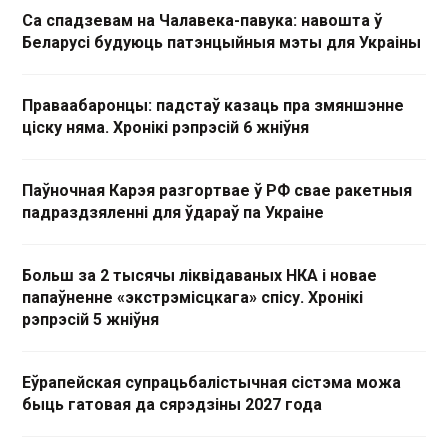
Са спадзевам на Чалавека-павука: навошта ў
Беларусі будуюць патэнцыйныя мэты для Украіны
Праваабаронцы: падстаў казаць пра змяншэнне
ціску няма. Хронікі рэпрэсій 6 жніўня
Паўночная Карэя разгортвае ў РФ свае ракетныя
падраздзяленні для ўдараў па Украіне
Больш за 2 тысячы ліквідаваных НКА і новае
папаўненне «экстрэмісцкага» спісу. Хронікі
рэпрэсій 5 жніўня
Еўрапейская супрацьбалістычная сістэма можа
быць гатовая да сярэдзіны 2027 года