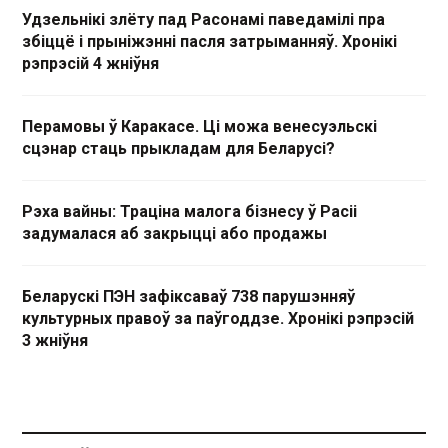
Удзельнікі злёту пад Расонамі паведамілі пра
збіццё і прыніжэнні пасля затрыманняў. Хронікі
рэпрэсій 4 жніўня
Перамовы ў Каракасе. Ці можа венесуэльскі
сцэнар стаць прыкладам для Беларусі?
Рэха вайны: Траціна малога бізнесу ў Расіі
задумалася аб закрыцці або продажы
Беларускі ПЭН зафіксаваў 738 парушэнняў
культурных правоў за паўгоддзе. Хронікі рэпрэсій
3 жніўня