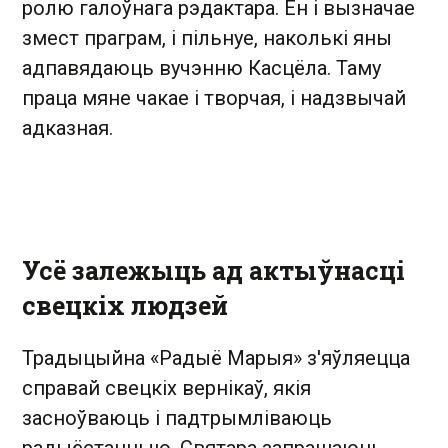
ролю галоўнага рэдактара. Ён і вызначае
змест праграм, і пільнуе, наколькі яны
адпавядаюць вучэнню Касцёла. Таму
праца мяне чакае і творчая, і надзвычай
адказная.
Усё залежыць ад актыўнасці
свецкіх людзей
Традыцыйна «Радыё Марыя» з'яўляецца
справай свецкіх вернікаў, якія
засноўваюць і падтрымліваюць