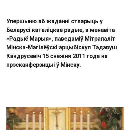
Упершыню аб жаданні стварыць у
Беларусi каталiцкае радые, а менавiта
«Радыё Марыя», паведамiў Мiтрапалiт
Мінска-Магілёўскі арцыбіскуп Тадэвуш
Кандрусевiч 15 снежня 2011 года на
прэс­канферэнцыi ў Мінску.