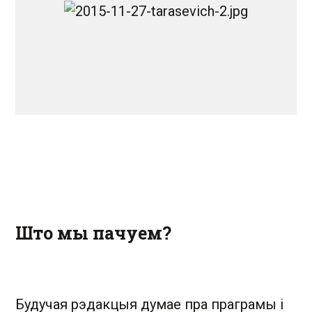
Што мы пачуем?
Будучая рэдакцыя думае пра праграмы і