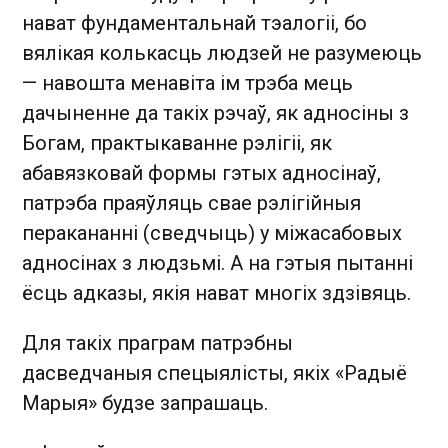
нават фундаментальнай тэалогіі, бо
вялікая колькасць людзей не разумеюць
— навошта менавіта ім трэба мець
дачыненне да такіх рэчаў, як адносіны з
Богам, практыкаванне рэлігіі, як
абавязковай формы гэтых адносінаў,
патрэба праяўляць свае рэлігійныя
перакананні (сведчыць) у міжасабовых
адносінах з людзьмі. А на гэтыя пытанні
ёсць адказы, якія нават многіх здзівяць.
Для такіх праграм патрэбны
дасведчаныя спецыялісты, якіх «Радыё
Марыя» будзе запрашаць.