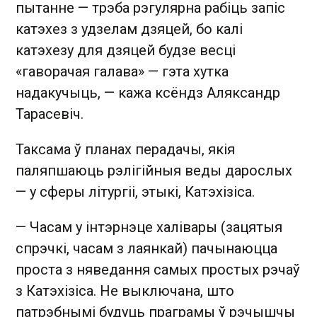
пытанне — трэба рэгулярна рабіць запіс
катэхез з удзелам дзяцей, бо калі
катэхезу для дзяцей будзе весці
«гаворачая галава» — гэта хутка
надакучыць, — кажа ксёндз Аляксандр
Тарасевіч.
Таксама ў планах перадачы, якія
паляпшаюць рэлігійныя веды дарослых
— у сферы літургіі, этыкі, Катэхізіса.
— Часам у інтэрнэце халівары (зацятыя
спрэчкі, часам з лаянкай) пачынаюцца
проста з няведання самых простых рэчаў
з Катэхізіса. Не выключана, што
патрэбнымі будуць праграмы ў рэчышчы