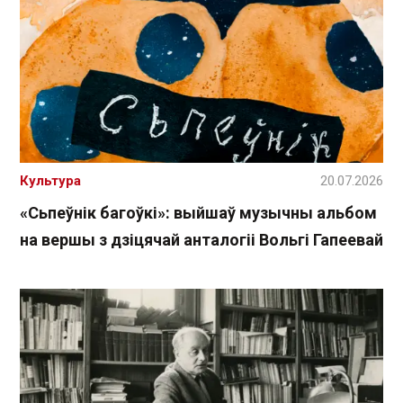
Культура
20.07.2026
«Сьпеўнік багоўкі»: выйшаў музычны альбом
на вершы з дзіцячай анталогіі Вольгі Гапеевай