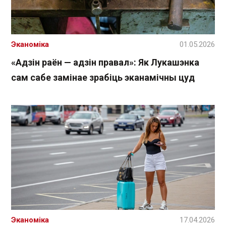
Эканоміка
01.05.2026
«Адзін раён — адзін правал»: Як Лукашэнка
сам сабе замінае зрабіць эканамічны цуд
Эканоміка
17.04.2026