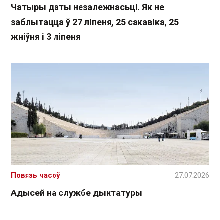
Чатыры даты незалежнасьці. Як не
заблытацца ў 27 ліпеня, 25 сакавіка, 25
жніўня і 3 ліпеня
Повязь часоў
27.07.2026
Адысей на службе дыктатуры