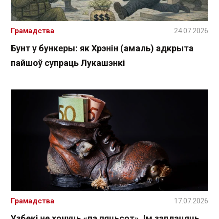
Грамадства
24.07.2026
Бунт у бункеры: як Хрэнін (амаль) адкрыта
пайшоў супраць Лукашэнкі
Грамадства
17.07.2026
Узбекі не хочуць «па пяцьсот». Ім заплацяць