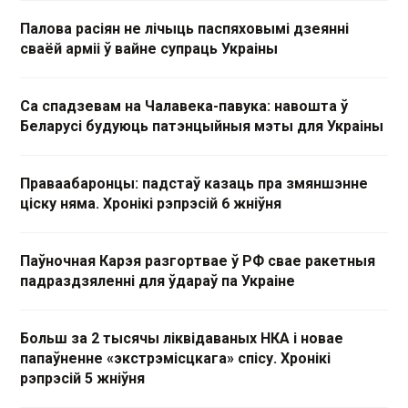
Палова расіян не лічыць паспяховымі дзеянні
сваёй арміі ў вайне супраць Украіны
Са спадзевам на Чалавека-павука: навошта ў
Беларусі будуюць патэнцыйныя мэты для Украіны
Праваабаронцы: падстаў казаць пра змяншэнне
ціску няма. Хронікі рэпрэсій 6 жніўня
Паўночная Карэя разгортвае ў РФ свае ракетныя
падраздзяленні для ўдараў па Украіне
Больш за 2 тысячы ліквідаваных НКА і новае
папаўненне «экстрэмісцкага» спісу. Хронікі
рэпрэсій 5 жніўня