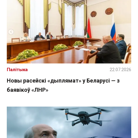
Палітыка
22.07.2026
Новы расейскі «дыплямат» у Беларусі — з
баявікоў «ЛНР»