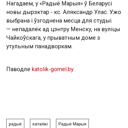
Нагадаем, у «Радыё Марыя» ў Беларусі
новы дырэктар - кс. Аляксандр Улас. Ужо
выбрана і ўзгоднена месца для студыі
— непадалёк ад цэнтру Менску, на вуліцы
Чайкоўскага, у прыватным доме з
утульным панадворкам.
Паводле
katolik-gomel.by
радыё
каталікі
Радыё Марыя