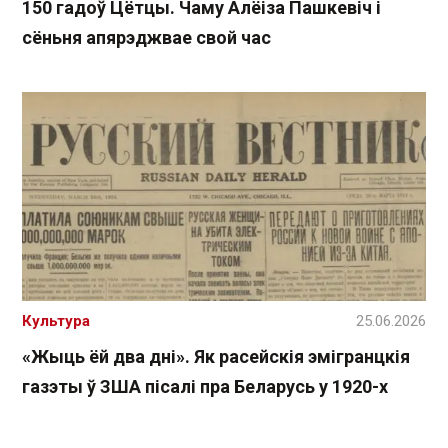
150 гадоў Цётцы. Чаму Алёіза Пашкевіч і
сёньня апярэджвае свой час
Культура
25.06.2026
«Жыць ёй два дні». Як расейскія эмігранцкія
газэты ў ЗША пісалі пра Беларусь у 1920-х