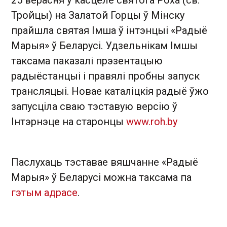
25 верасня ў касцёле святога Роха (св.
Тройцы) на Залатой Горцы ў Мінску
прайшла святая Імша ў інтэнцыі «Радыё
Марыя» ў Беларусі. Удзельнікам Імшы
таксама паказалі прэзентацыю
радыёстанцыі і правялі пробны запуск
трансляцыі. Новае каталіцкія радыё ўжо
запусціла сваю тэставую версію ў
Інтэрнэце на старонцы
www.roh.by
Паслухаць тэставае вяшчанне «Радыё
Марыя» ў Беларусі можна таксама па
гэтым адрасе
.