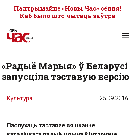
Падтрымайце «Новы Час» сёння!
Каб было што чытаць заўтра
«Радыё Марыя» ў Беларусі
запусціла тэставую версію
Культура
25.09.2016
Паслухаць тэставае вяшчанне
каталіцкага радыё можна ў Інтэрнэце.