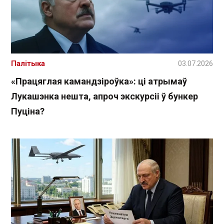
Палітыка
03.07.2026
«Працяглая камандзіроўка»: ці атрымаў
Лукашэнка нешта, апроч экскурсіі ў бункер
Пуціна?