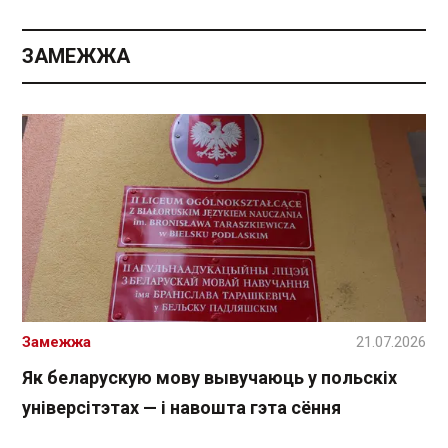
ЗАМЕЖЖА
Замежжа
21.07.2026
Як беларускую мову вывучаюць у польскіх
універсітэтах — і навошта гэта сёння