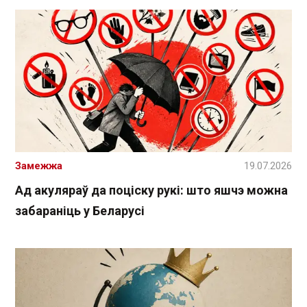
Замежжа
19.07.2026
Ад акуляраў да поціску рукі: што яшчэ можна
забараніць у Беларусі