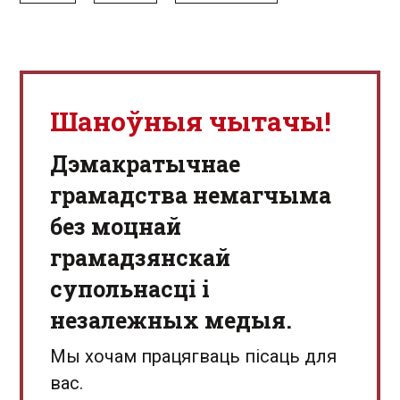
Шаноўныя чытачы!
Дэмакратычнае
грамадства немагчыма
без моцнай
грамадзянскай
супольнасці і
незалежных медыя.
Мы хочам працягваць пісаць для
вас.