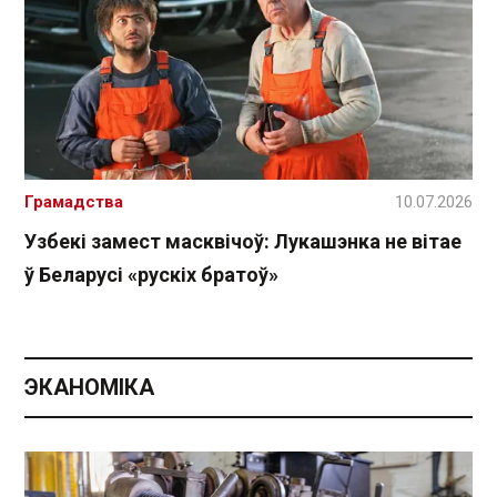
Грамадства
10.07.2026
Узбекі замест масквічоў: Лукашэнка не вітае
ў Беларусі «рускіх братоў»
ЭКАНОМІКА