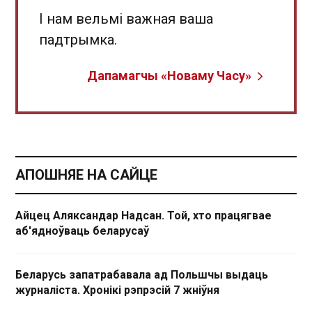
І нам вельмі важная ваша
падтрымка.
Дапамагчы «Новаму Часу»
АПОШНЯЕ НА САЙЦЕ
Айцец Аляксандар Надсан. Той, хто працягвае
аб'ядноўваць беларусаў
Беларусь запатрабавала ад Польшчы выдаць
журналіста. Хронікі рэпрэсій 7 жніўня