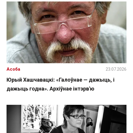
Асоба
23.07.2026
Юрый Хашчавацкі: «Галоўнае — дажыць, і
дажыць годна». Архіўнае інтэрв'ю