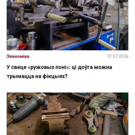
Эканоміка
31.07.2026
У свеце «ружовых поні»: ці доўга можна
трымацца на фікцыях?