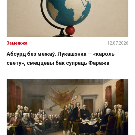
Замежжа
12.07.2026
Абсурд без межаў. Лукашэнка — «кароль
свету», смеццевы бак супраць Фаража