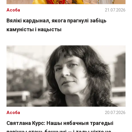
Асоба
21.07.2026
Вялікі кардынал, якога прагнулі забіць
камуністы і нацысты
Асоба
20.07.2026
Святлана Курс: Нашы нябачныя трагедыі
павінны стаць бачнымі — і тады ніхто не