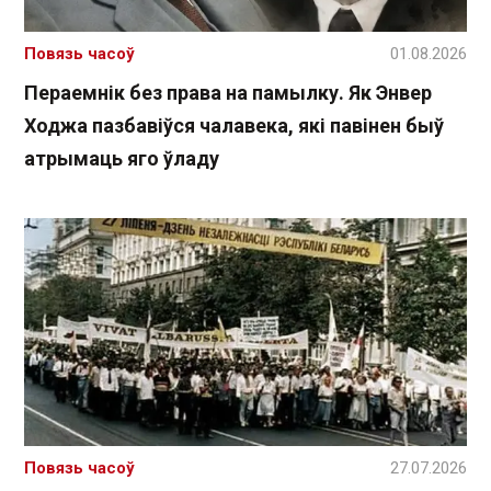
Повязь часоў
01.08.2026
Пераемнік без права на памылку. Як Энвер
Ходжа пазбавіўся чалавека, які павінен быў
атрымаць яго ўладу
Повязь часоў
27.07.2026