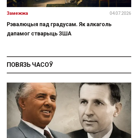
Замежжа
04.07.2026
Рэвалюцыя пад градусам. Як алкаголь
дапамог стварыць ЗША
ПОВЯЗЬ ЧАСОЎ