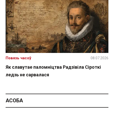
Повязь часоў
08.07.2026
Як славутае паломніцтва Радзівіла Сіроткі
ледзь не сарвалася
АСОБА