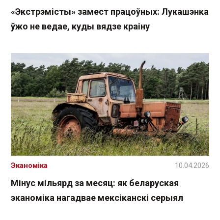
«Экстрэмісты» замест працоўных: Лукашэнка
ўжо не ведае, куды вядзе краіну
Эканоміка
10.04.2026
Мінус мільярд за месяц: як беларуская
эканоміка нагадвае мексіканскі серыял