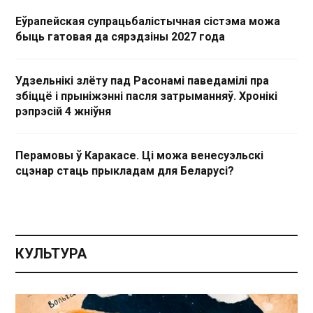
Еўрапейская супрацьбалістычная сістэма можа
быць гатовая да сярэдзіны 2027 года
Удзельнікі злёту пад Расонамі паведамілі пра
збіццё і прыніжэнні пасля затрыманняў. Хронікі
рэпрэсій 4 жніўня
Перамовы ў Каракасе. Ці можа венесуэльскі
сцэнар стаць прыкладам для Беларусі?
КУЛЬТУРА