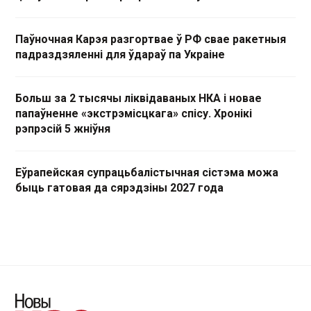
Паўночная Карэя разгортвае ў РФ свае ракетныя
падраздзяленні для ўдараў па Украіне
Больш за 2 тысячы ліквідаваных НКА і новае
папаўненне «экстрэмісцкага» спісу. Хронікі
рэпрэсій 5 жніўня
Еўрапейская супрацьбалістычная сістэма можа
быць гатовая да сярэдзіны 2027 года