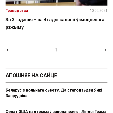
Грамадства
10.02.2021
За 3 гадзіны – на 4 гады калоніі ўзмоцненага
рэжыму
1
‹
›
АПОШНЯЕ НА САЙЦЕ
Беларус з вольнага сьвету. Да стагодзьдзя Янкі
Запрудніка
Сенат ЗША падтрымаў законапраект Ліндсі Грэма