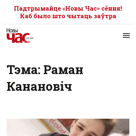
Падтрымайце «Новы Час» сёння!
Каб было што чытаць заўтра
Тэма: Раман
Канановіч