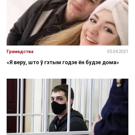
Грамадства
05.04.2021
«Я веру, што ў гэтым годзе ён будзе дома»