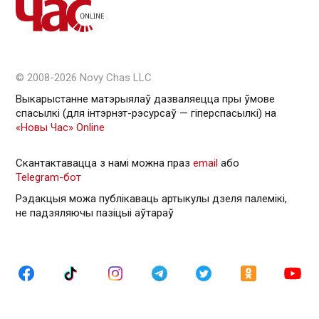
© 2008-2026 Novy Chas LLC
Выкарыстанне матэрыялаў дазваляецца пры ўмове
спасылкі (для інтэрнэт-рэсурсаў — гiперспасылкi) на
«Новы Час» Online
Скантактавацца з намі можна праз
email
або
Telegram-бот
Рэдакцыя можа публікаваць артыкулы дзеля палемікі,
не падзяляючы пазіцыі аўтараў