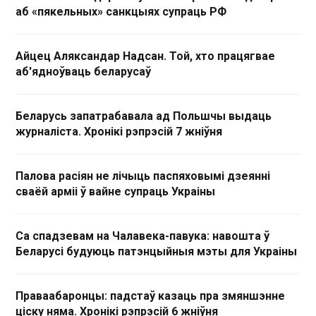
аб «пякельных» санкцыях супраць РФ
Айцец Аляксандар Надсан. Той, хто працягвае
аб'ядноўваць беларусаў
Беларусь запатрабавала ад Польшчы выдаць
журналіста. Хронікі рэпрэсій 7 жніўня
Палова расіян не лічыць паспяховымі дзеянні
сваёй арміі ў вайне супраць Украіны
Са спадзевам на Чалавека-павука: навошта ў
Беларусі будуюць патэнцыйныя мэты для Украіны
Праваабаронцы: падстаў казаць пра змяншэнне
ціску няма. Хронікі рэпрэсій 6 жніўня