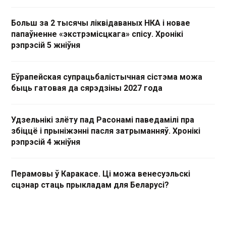
Больш за 2 тысячы ліквідаваных НКА і новае
папаўненне «экстрэмісцкага» спісу. Хронікі
рэпрэсій 5 жніўня
Еўрапейская супрацьбалістычная сістэма можа
быць гатовая да сярэдзіны 2027 года
Удзельнікі злёту пад Расонамі паведамілі пра
збіццё і прыніжэнні пасля затрыманняў. Хронікі
рэпрэсій 4 жніўня
Перамовы ў Каракасе. Ці можа венесуэльскі
сцэнар стаць прыкладам для Беларусі?