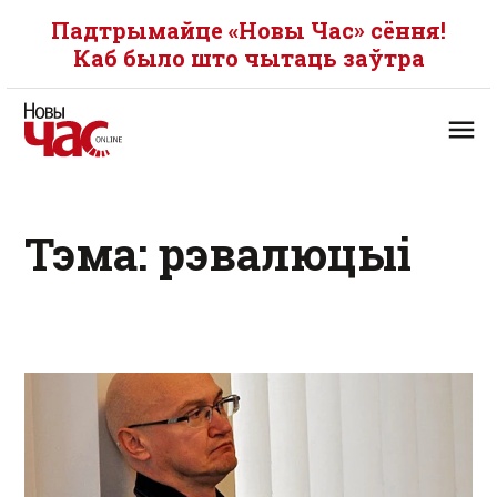
Падтрымайце «Новы Час» сёння!
Каб было што чытаць заўтра
Тэма: рэвалюцыі