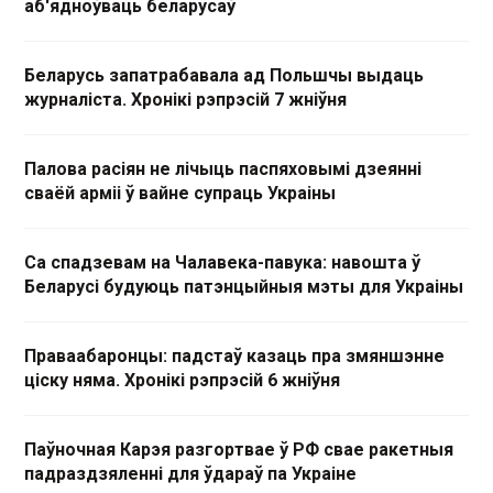
аб'ядноўваць беларусаў
Беларусь запатрабавала ад Польшчы выдаць
журналіста. Хронікі рэпрэсій 7 жніўня
Палова расіян не лічыць паспяховымі дзеянні
сваёй арміі ў вайне супраць Украіны
Са спадзевам на Чалавека-павука: навошта ў
Беларусі будуюць патэнцыйныя мэты для Украіны
Праваабаронцы: падстаў казаць пра змяншэнне
ціску няма. Хронікі рэпрэсій 6 жніўня
Паўночная Карэя разгортвае ў РФ свае ракетныя
падраздзяленні для ўдараў па Украіне