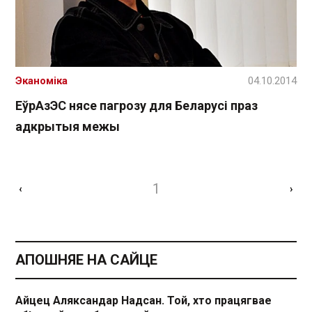
Эканоміка
04.10.2014
ЕўрАзЭС нясе пагрозу для Беларусі праз
адкрытыя межы
1
‹
›
АПОШНЯЕ НА САЙЦЕ
Айцец Аляксандар Надсан. Той, хто працягвае