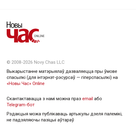
© 2008-2026 Novy Chas LLC
Выкарыстанне матэрыялаў дазваляецца пры ўмове
спасылкі (для інтэрнэт-рэсурсаў — гiперспасылкi) на
«Новы Час» Online
Скантактавацца з намі можна праз
email
або
Telegram-бот
Рэдакцыя можа публікаваць артыкулы дзеля палемікі,
не падзяляючы пазіцыі аўтараў