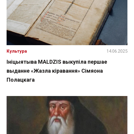
Культура
14.06.2025
Ініцыятыва MALDZIS выкупіла першае
выданне «Жазла кіравання» Сімяона
Полацкага