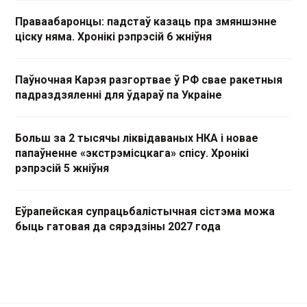
Праваабаронцы: падстаў казаць пра змяншэнне
ціску няма. Хронікі рэпрэсій 6 жніўня
Паўночная Карэя разгортвае ў РФ свае ракетныя
падраздзяленні для ўдараў па Украіне
Больш за 2 тысячы ліквідаваных НКА і новае
папаўненне «экстрэмісцкага» спісу. Хронікі
рэпрэсій 5 жніўня
Еўрапейская супрацьбалістычная сістэма можа
быць гатовая да сярэдзіны 2027 года