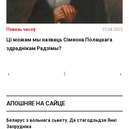
Повязь часоў
25.08.2023
Ці можам мы назваць Сімяона Полацкага
здраднікам Радзімы?
1
‹
›
АПОШНЯЕ НА САЙЦЕ
Беларус з вольнага сьвету. Да стагодзьдзя Янкі
Запрудніка