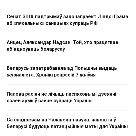
Сенат ЗША падтрымаў законапраект Ліндсі Грэма
аб «пякельных» санкцыях супраць РФ
Айцец Аляксандар Надсан. Той, хто працягвае
аб'ядноўваць беларусаў
Беларусь запатрабавала ад Польшчы выдаць
журналіста. Хронікі рэпрэсій 7 жніўня
Палова расіян не лічыць паспяховымі дзеянні
сваёй арміі ў вайне супраць Украіны
Са спадзевам на Чалавека-павука: навошта ў
Беларусі будуюць патэнцыйныя мэты для Украіны