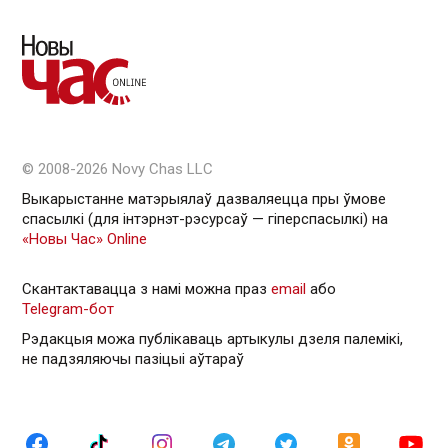
© 2008-2026 Novy Chas LLC
Выкарыстанне матэрыялаў дазваляецца пры ўмове
спасылкі (для інтэрнэт-рэсурсаў — гiперспасылкi) на
«Новы Час» Online
Скантактавацца з намі можна праз
email
або
Telegram-бот
Рэдакцыя можа публікаваць артыкулы дзеля палемікі,
не падзяляючы пазіцыі аўтараў