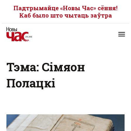
Падтрымайце «Новы Час» сёння!
Каб было што чытаць заўтра
Тэма: Сімяон
Полацкі