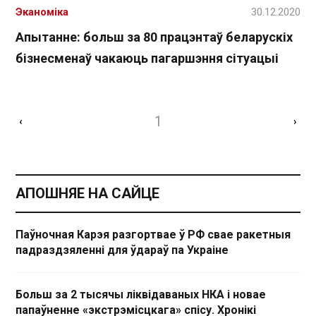
Эканоміка
30.12.2020
Апытанне: больш за 80 працэнтаў беларускіх
бізнесменаў чакаюць пагаршэння сітуацыі
1
‹
›
АПОШНЯЕ НА САЙЦЕ
Паўночная Карэя разгортвае ў РФ свае ракетныя
падраздзяленні для ўдараў па Украіне
Больш за 2 тысячы ліквідаваных НКА і новае
папаўненне «экстрэмісцкага» спісу. Хронікі