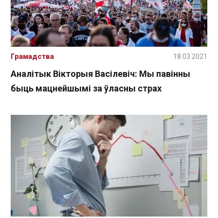
Грамадства
18.03.2021
Аналітык Вікторыя Васілевіч: Мы павінны
быць мацнейшымі за ўласны страх