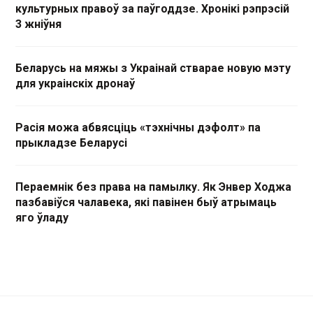
культурных правоў за паўгоддзе. Хронікі рэпрэсій
3 жніўня
Беларусь на мяжы з Украінай стварае новую мэту
для украінскіх дронаў
Расія можа абвясціць «тэхнічны дэфолт» па
прыкладзе Беларусі
Пераемнік без права на памылку. Як Энвер Ходжа
пазбавіўся чалавека, які павінен быў атрымаць
яго ўладу