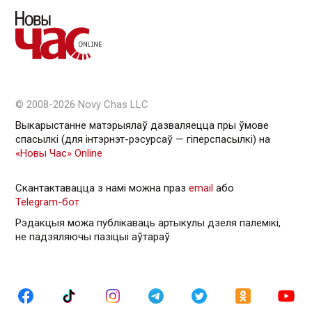
© 2008-2026 Novy Chas LLC
Выкарыстанне матэрыялаў дазваляецца пры ўмове
спасылкі (для інтэрнэт-рэсурсаў — гiперспасылкi) на
«Новы Час» Online
Скантактавацца з намі можна праз
email
або
Telegram-бот
Рэдакцыя можа публікаваць артыкулы дзеля палемікі,
не падзяляючы пазіцыі аўтараў