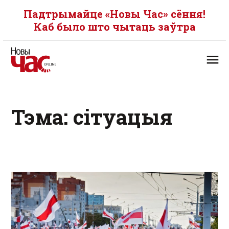
Падтрымайце «Новы Час» сёння!
Каб было што чытаць заўтра
Тэма: сітуацыя