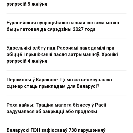
рэпрэсій 5 жніўня
Еўрапейская супрацьбалістычная сістэма можа
быць гатовая да сярэдзіны 2027 года
Удзельнікі злёту пад Расонамі паведамілі пра
збіццё і прыніжэнні пасля затрыманняў. Хронікі
рэпрэсій 4 жніўня
Перамовы ў Каракасе. Ці можа венесуэльскі
сцэнар стаць прыкладам для Беларусі?
Рэха вайны: Траціна малога бізнесу ў Расіі
задумалася аб закрыцці або продажы
Беларускі ПЭН зафіксаваў 738 парушэнняў