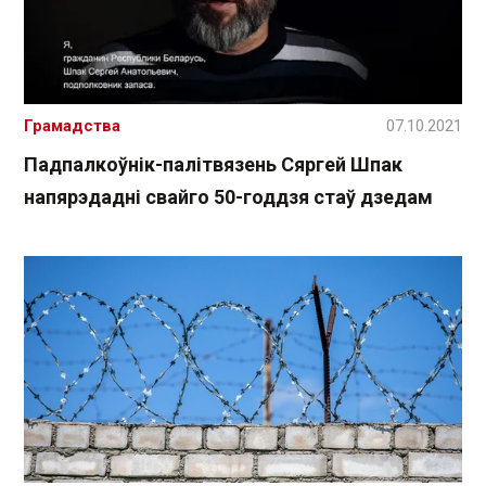
Грамадства
07.10.2021
Падпалкоўнік-палітвязень Сяргей Шпак
напярэдадні свайго 50-годдзя стаў дзедам