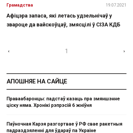
Грамадства
19.07.2021
Афіцэра запаса, які летась удзельнічаў у
звароце да вайскоўцаў, змясцілі ў СІЗА КДБ
1
‹
›
АПОШНЯЕ НА САЙЦЕ
Праваабаронцы: падстаў казаць пра змяншэнне
ціску няма. Хронікі рэпрэсій 6 жніўня
Паўночная Карэя разгортвае ў РФ свае ракетныя
падраздзяленні для ўдараў па Украіне