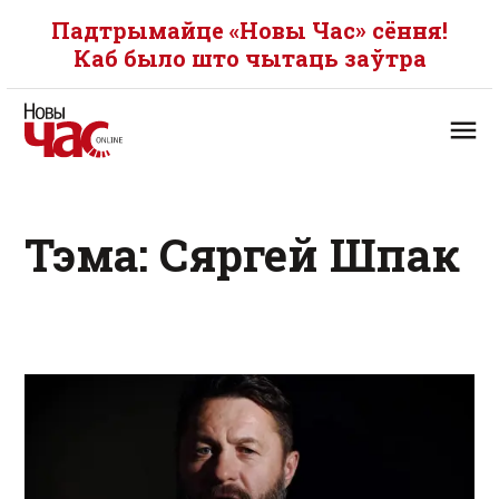
Падтрымайце «Новы Час» сёння!
Каб было што чытаць заўтра
Тэма: Сяргей Шпак