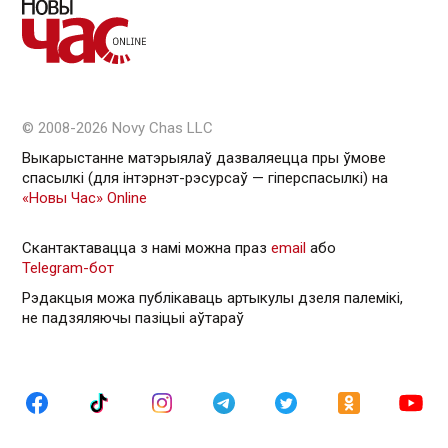
© 2008-2026 Novy Chas LLC
Выкарыстанне матэрыялаў дазваляецца пры ўмове
спасылкі (для інтэрнэт-рэсурсаў — гiперспасылкi) на
«Новы Час» Online
Скантактавацца з намі можна праз
email
або
Telegram-бот
Рэдакцыя можа публікаваць артыкулы дзеля палемікі,
не падзяляючы пазіцыі аўтараў