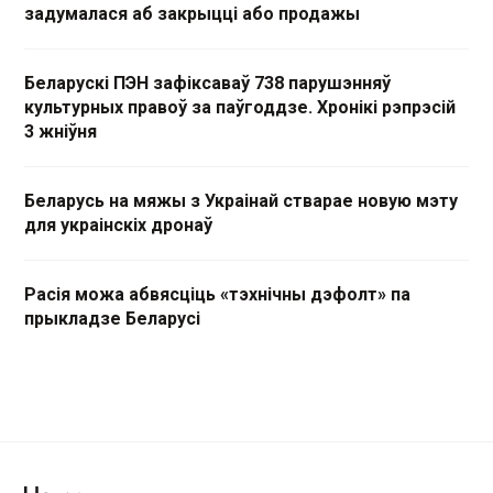
задумалася аб закрыцці або продажы
Беларускі ПЭН зафіксаваў 738 парушэнняў
культурных правоў за паўгоддзе. Хронікі рэпрэсій
3 жніўня
Беларусь на мяжы з Украінай стварае новую мэту
для украінскіх дронаў
Расія можа абвясціць «тэхнічны дэфолт» па
прыкладзе Беларусі