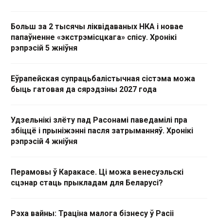
Больш за 2 тысячы ліквідаваных НКА і новае
папаўненне «экстрэмісцкага» спісу. Хронікі
рэпрэсій 5 жніўня
Еўрапейская супрацьбалістычная сістэма можа
быць гатовая да сярэдзіны 2027 года
Удзельнікі злёту пад Расонамі паведамілі пра
збіццё і прыніжэнні пасля затрыманняў. Хронікі
рэпрэсій 4 жніўня
Перамовы ў Каракасе. Ці можа венесуэльскі
сцэнар стаць прыкладам для Беларусі?
Рэха вайны: Траціна малога бізнесу ў Расіі