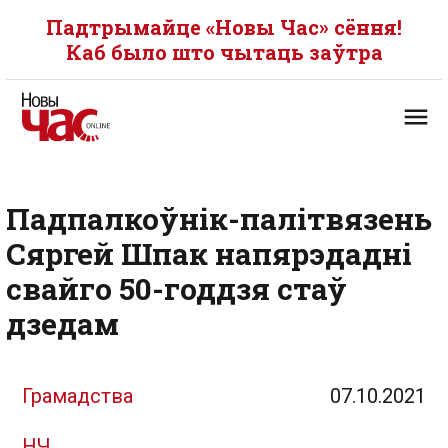
Падтрымайце «Новы Час» сёння!
Каб было што чытаць заўтра
Падпалкоўнік-палітвязень
Сяргей Шпак напярэдадні
свайго 50-годдзя стаў
дзедам
Грамадства
07.10.2021
НЧ