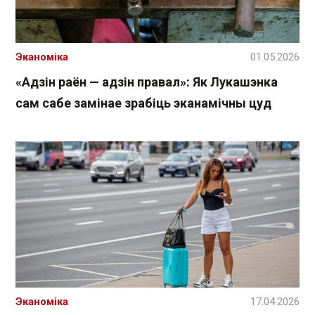
Эканоміка
01.05.2026
«Адзін раён — адзін правал»: Як Лукашэнка
сам сабе замінае зрабіць эканамічны цуд
Эканоміка
17.04.2026