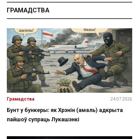
ГРАМАДСТВА
Грамадства
24.07.2026
Бунт у бункеры: як Хрэнін (амаль) адкрыта
пайшоў супраць Лукашэнкі