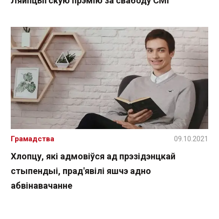
Ляйпцыгскую прэмію за свабоду СМІ
Грамадства
09.10.2021
Хлопцу, які адмовіўся ад прэзідэнцкай
стыпендыі, прад'явілі яшчэ адно
абвінавачанне