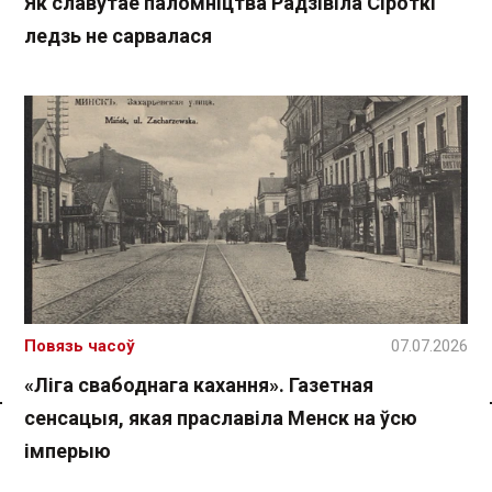
Як славутае паломніцтва Радзівіла Сіроткі
ледзь не сарвалася
Повязь часоў
07.07.2026
«Ліга свабоднага кахання». Газетная
сенсацыя, якая праславіла Менск на ўсю
Спасылка без VPN
імперыю