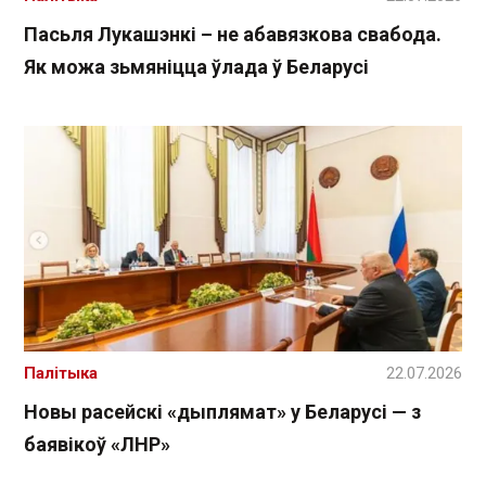
Пасьля Лукашэнкі – не абавязкова свабода.
Як можа зьмяніцца ўлада ў Беларусі
Палітыка
22.07.2026
Новы расейскі «дыплямат» у Беларусі — з
баявікоў «ЛНР»