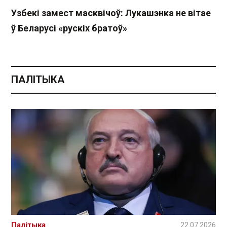
Узбекі замест масквічоў: Лукашэнка не вітае
ў Беларусі «рускіх братоў»
ПАЛІТЫКА
Палітыка
22.07.2026