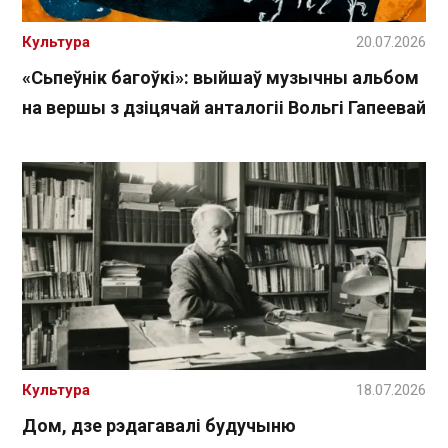
Культура
20.07.2026
«Сьпеўнік багоўкі»: выйшаў музычны альбом
на вершы з дзіцячай анталогіі Вольгі Гапеевай
Культура
18.07.2026
Дом, дзе рэдагавалі будучыню