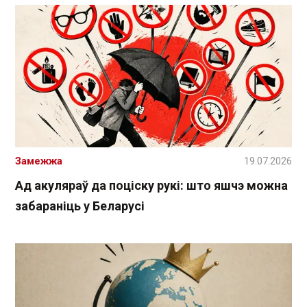
Замежжа
19.07.2026
Ад акуляраў да поціску рукі: што яшчэ можна
забараніць у Беларусі