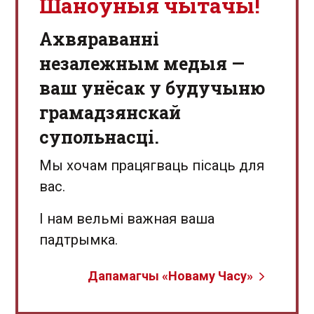
Шаноўныя чытачы!
Aхвяраванні
незалежным медыя —
ваш унёсак у будучыню
грамадзянскай
супольнасці.
Мы хочам працягваць пісаць для
вас.
І нам вельмі важная ваша
падтрымка.
Дапамагчы «Новаму Часу»