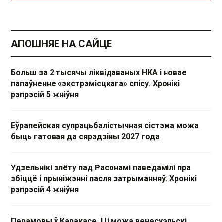
АПОШНЯЕ НА САЙЦЕ
Больш за 2 тысячы ліквідаваных НКА і новае
папаўненне «экстрэмісцкага» спісу. Хронікі
рэпрэсій 5 жніўня
Еўрапейская супрацьбалістычная сістэма можа
быць гатовая да сярэдзіны 2027 года
Удзельнікі злёту пад Расонамі паведамілі пра
збіццё і прыніжэнні пасля затрыманняў. Хронікі
рэпрэсій 4 жніўня
Перамовы ў Каракасе. Ці можа венесуэльскі