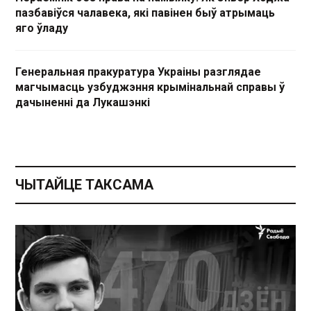
пазбавіўся чалавека, які павінен быў атрымаць
яго ўладу
Генеральная пракуратура Украіны разглядае
магчымасць узбуджэння крымінальнай справы ў
дачыненні да Лукашэнкі
ЧЫТАЙЦЕ ТАКСАМА