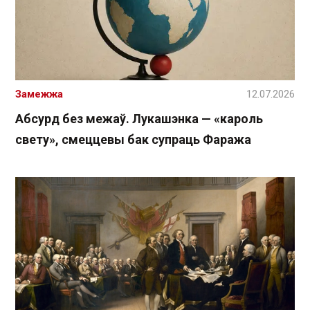
Замежжа
12.07.2026
Абсурд без межаў. Лукашэнка — «кароль
свету», смеццевы бак супраць Фаража