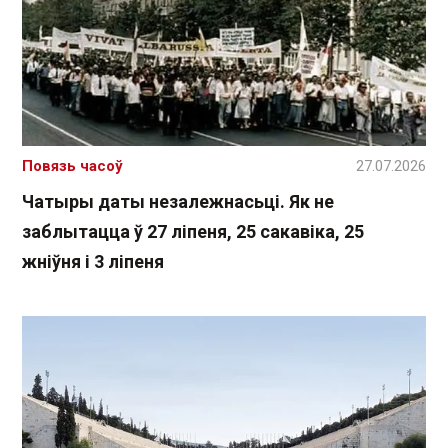
Повязь часоў
27.07.2026
Чатыры даты незалежнасьці. Як не
заблытацца ў 27 ліпеня, 25 сакавіка, 25
жніўня і 3 ліпеня