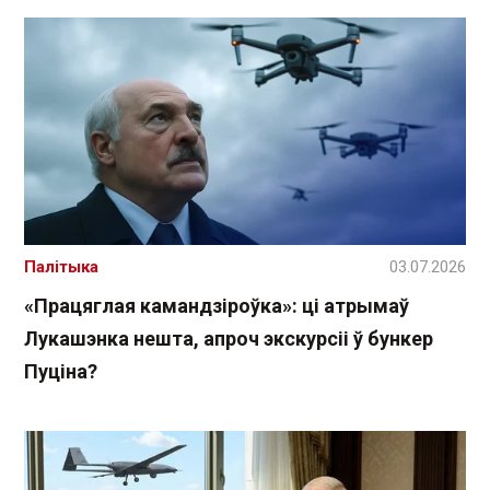
Палітыка
03.07.2026
«Працяглая камандзіроўка»: ці атрымаў
Лукашэнка нешта, апроч экскурсіі ў бункер
Пуціна?