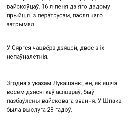
вайскоўцаў. 16 ліпеня да яго дадому
прыйшлі з ператрусам, пасля чаго
затрымалі.
У Сяргея чацвёра дзяцей, двое з іх
непаўналетнія.
Згодна з указам Лукашэнкі, ён, як яшчэ
восем дзясяткаў афіцэраў, быў
пазбаўлены вайсковага звання. У Шпака
была выслуга 28 гадоў.