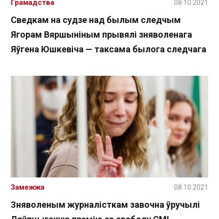
Грамадства
08.10.2021
Сведкам на судзе над былым следчым
Ягорам Вяршыніным прывялі зняволенага
Яўгена Юшкевіча — таксама былога следчага
Замежжа
08.10.2021
Зняволеным журналісткам завочна ўручылі