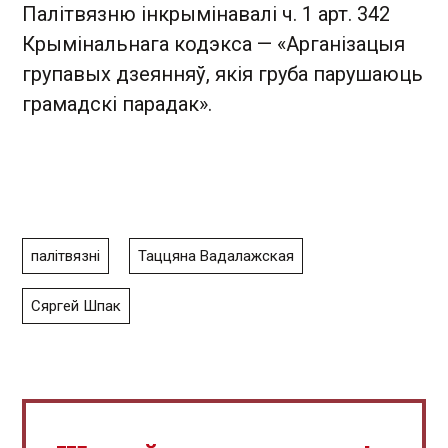
Палітвязню інкрымінавалі ч. 1 арт. 342
Крымінальнага кодэкса — «Арганізацыя
групавых дзеянняў, якія груба парушаюць
грамадскі парадак».
палітвязні
Таццяна Вадалажская
Сяргей Шпак