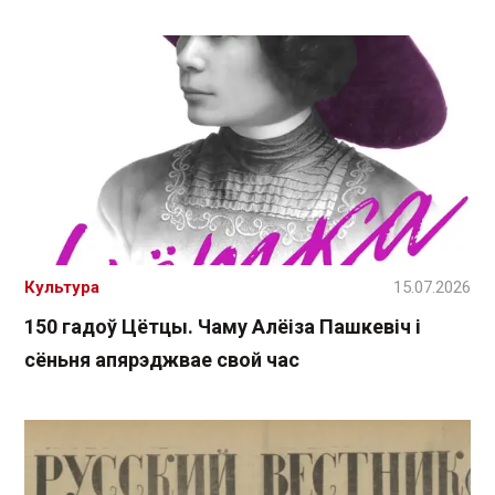
Культура
15.07.2026
150 гадоў Цётцы. Чаму Алёіза Пашкевіч і
сёньня апярэджвае свой час