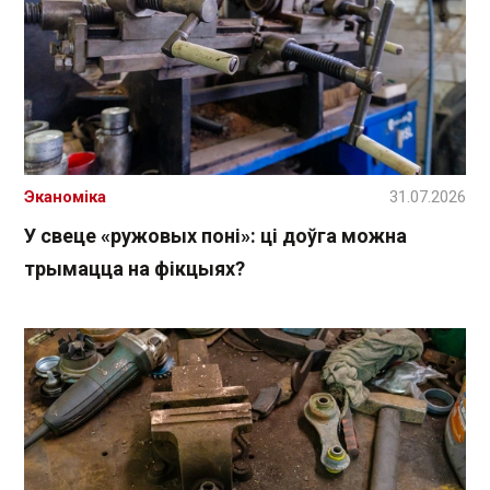
Эканоміка
31.07.2026
У свеце «ружовых поні»: ці доўга можна
трымацца на фікцыях?