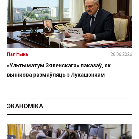
Палітыка
26.06.2026
«Ультыматум Зяленскага» паказаў, як
вынікова размаўляць з Лукашэнкам
ЭКАНОМІКА