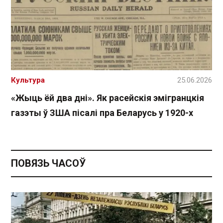
Культура
25.06.2026
«Жыць ёй два дні». Як расейскія эмігранцкія
газэты ў ЗША пісалі пра Беларусь у 1920-х
ПОВЯЗЬ ЧАСОЎ