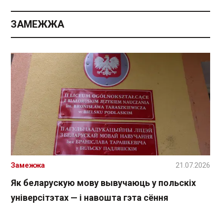
ЗАМЕЖЖА
Замежжа
21.07.2026
Як беларускую мову вывучаюць у польскіх
універсітэтах — і навошта гэта сёння