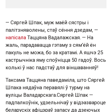
— Сяргей Шпак, муж маёй сястры і
палітзняволены, стаў сёння дзедам, —
напісала
Таццяна Вадалажская. — На
жаль, парадавацца гэтаму з сям'ёй ён
пакуль не можа, бо за кратамі. А яшчэ 25
кастрычніка яму споўніцца 50 гадоў. Вось
колькі ў нас падстаў для віншаванняў!
Таксама Таццяна паведаміла, што Сяргей
Шпака нядаўна перавялі ў турму на
вуліцы Валадарскага. Сяргей Шпак —
падпалкоўнік, удзельнічаў у відэазвароце
беларускіх афіцэраў запасу да дзеючых