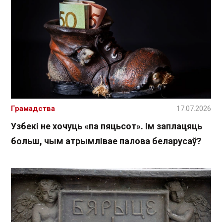
Грамадства
17.07.2026
Узбекі не хочуць «па пяцьсот». Ім заплацяць
больш, чым атрымлівае палова беларусаў?