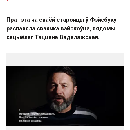
Пра гэта на сваёй старонцы ў Фэйсбуку
распавяла сваячка вайскоўца, вядомы
сацыёлаг Таццяна Вадалажская.