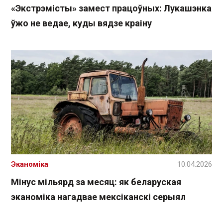
«Экстрэмісты» замест працоўных: Лукашэнка
ўжо не ведае, куды вядзе краіну
Эканоміка
10.04.2026
Мінус мільярд за месяц: як беларуская
эканоміка нагадвае мексіканскі серыял