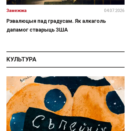
Замежжа
04.07.2026
Рэвалюцыя пад градусам. Як алкаголь
дапамог стварыць ЗША
КУЛЬТУРА