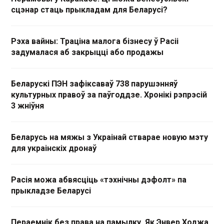
сцэнар стаць прыкладам для Беларусі?
Рэха вайны: Траціна малога бізнесу ў Расіі
задумалася аб закрыцці або продажы
Беларускі ПЭН зафіксаваў 738 парушэнняў
культурных правоў за паўгоддзе. Хронікі рэпрэсій
3 жніўня
Беларусь на мяжы з Украінай стварае новую мэту
для украінскіх дронаў
Расія можа абвясціць «тэхнічны дэфолт» па
прыкладзе Беларусі
Пераемнік без права на памылку. Як Энвер Ходжа