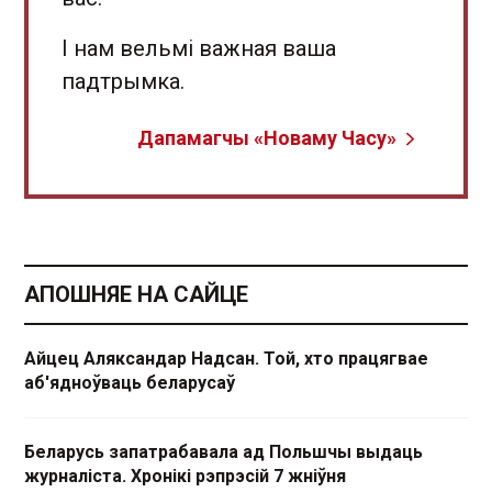
І нам вельмі важная ваша
падтрымка.
Дапамагчы «Новаму Часу»
АПОШНЯЕ НА САЙЦЕ
Айцец Аляксандар Надсан. Той, хто працягвае
аб'ядноўваць беларусаў
Беларусь запатрабавала ад Польшчы выдаць
журналіста. Хронікі рэпрэсій 7 жніўня