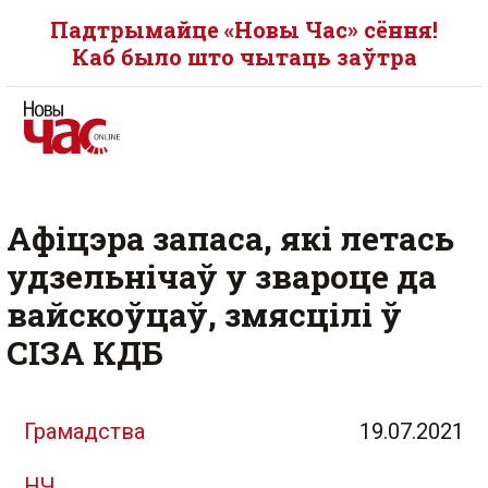
Падтрымайце «Новы Час» сёння!
Каб было што чытаць заўтра
Афіцэра запаса, які летась
удзельнічаў у звароце да
вайскоўцаў, змясцілі ў
СІЗА КДБ
Грамадства
19.07.2021
НЧ