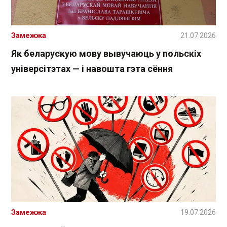
Замежжа
21.07.2026
Як беларускую мову вывучаюць у польскіх
універсітэтах — і навошта гэта сёння
Замежжа
19.07.2026