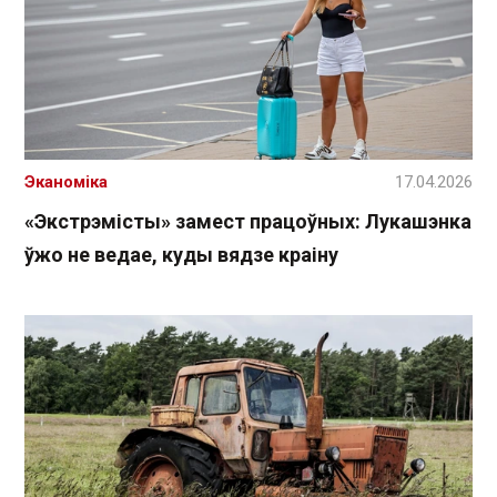
Эканоміка
17.04.2026
«Экстрэмісты» замест працоўных: Лукашэнка
ўжо не ведае, куды вядзе краіну