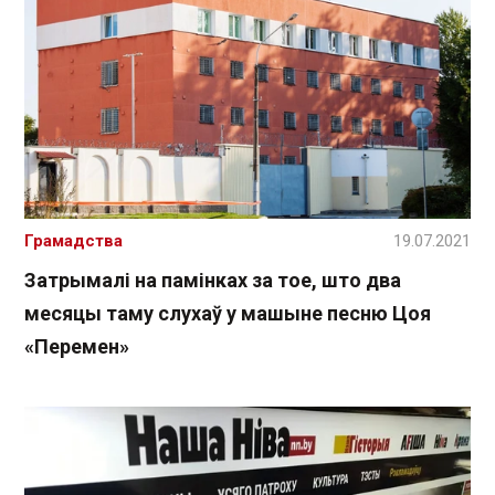
Грамадства
19.07.2021
Затрымалі на памінках за тое, што два
месяцы таму слухаў у машыне песню Цоя
«Перемен»