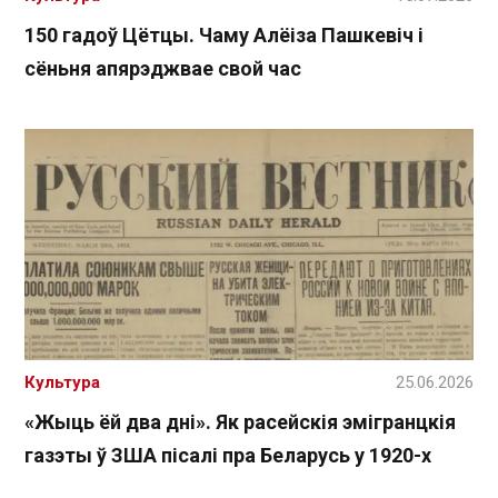
150 гадоў Цётцы. Чаму Алёіза Пашкевіч і
сёньня апярэджвае свой час
Культура
25.06.2026
«Жыць ёй два дні». Як расейскія эмігранцкія
газэты ў ЗША пісалі пра Беларусь у 1920-х