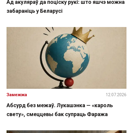
Ад акуляраў да поціску рукі: што яшчэ можна
забараніць у Беларусі
Замежжа
12.07.2026
Абсурд без межаў. Лукашэнка — «кароль
свету», смеццевы бак супраць Фаража