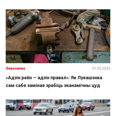
Эканоміка
01.05.2026
«Адзін раён — адзін правал»: Як Лукашэнка
сам сабе замінае зрабіць эканамічны цуд