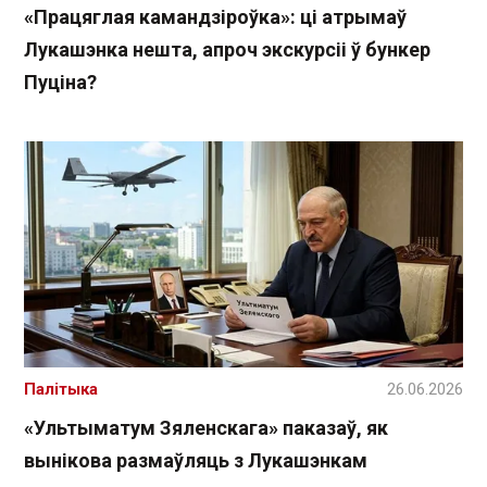
«Працяглая камандзіроўка»: ці атрымаў
Лукашэнка нешта, апроч экскурсіі ў бункер
Пуціна?
Палітыка
26.06.2026
«Ультыматум Зяленскага» паказаў, як
вынікова размаўляць з Лукашэнкам