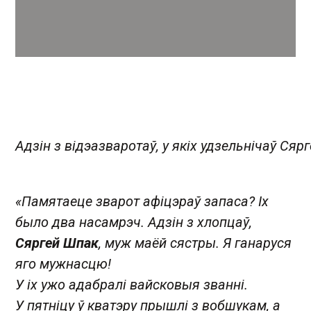
Адзін з відэазваротаў, у якіх удзельнічаў Сяр
«Памятаеце зварот афіцэраў запаса? Іх
было два насамрэч. Адзін з хлопцаў,
Сяргей Шпак
, муж маёй сястры. Я ганаруся
яго мужнасцю!
У іх ужо адабралі вайсковыя званні.
У пятніцу ў кватэру прышлі з вобшукам, а