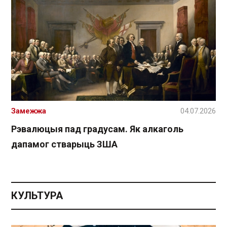
Замежжа
04.07.2026
Рэвалюцыя пад градусам. Як алкаголь
дапамог стварыць ЗША
КУЛЬТУРА