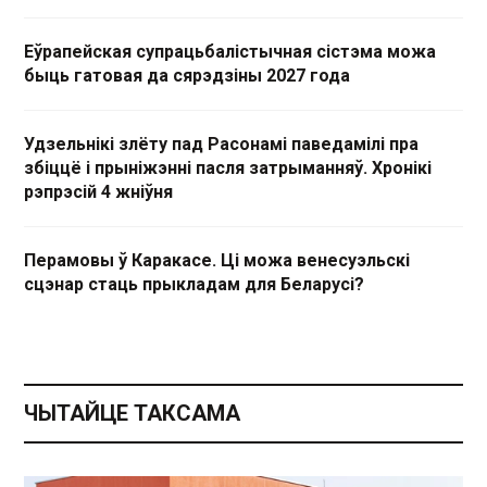
Еўрапейская супрацьбалістычная сістэма можа
быць гатовая да сярэдзіны 2027 года
Удзельнікі злёту пад Расонамі паведамілі пра
збіццё і прыніжэнні пасля затрыманняў. Хронікі
рэпрэсій 4 жніўня
Перамовы ў Каракасе. Ці можа венесуэльскі
сцэнар стаць прыкладам для Беларусі?
ЧЫТАЙЦЕ ТАКСАМА