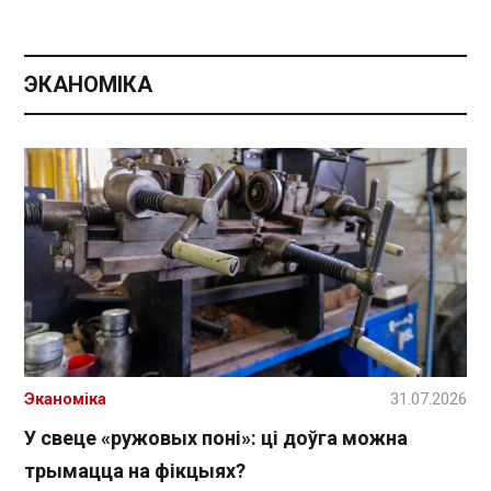
ЭКАНОМІКА
Эканоміка
31.07.2026
У свеце «ружовых поні»: ці доўга можна
трымацца на фікцыях?