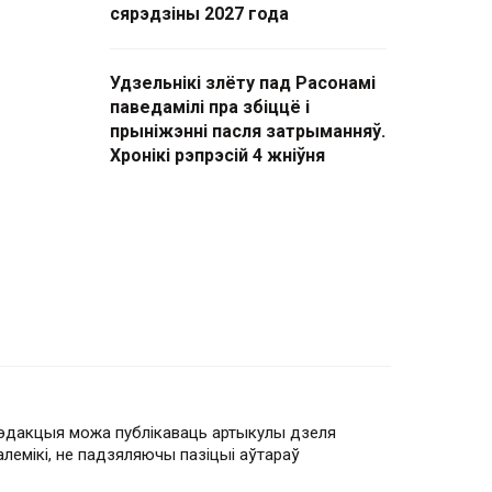
сярэдзіны 2027 года
Удзельнікі злёту пад Расонамі
паведамілі пра збіццё і
прыніжэнні пасля затрыманняў.
Хронікі рэпрэсій 4 жніўня
эдакцыя можа публікаваць артыкулы дзеля
алемікі, не падзяляючы пазіцыі аўтараў