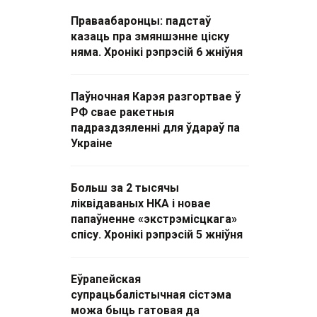
Праваабаронцы: падстаў
казаць пра змяншэнне ціску
няма. Хронікі рэпрэсій 6 жніўня
Паўночная Карэя разгортвае ў
РФ свае ракетныя
падраздзяленні для ўдараў па
Украіне
Больш за 2 тысячы
ліквідаваных НКА і новае
папаўненне «экстрэмісцкага»
спісу. Хронікі рэпрэсій 5 жніўня
Еўрапейская
супрацьбалістычная сістэма
можа быць гатовая да