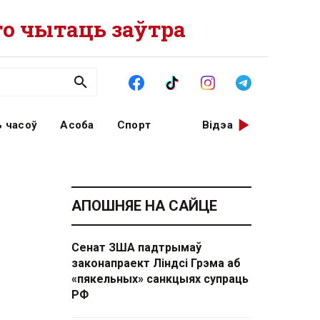
о чытаць заўтра
 часоў
Асоба
Спорт
Відэа
АПОШНЯЕ НА САЙЦЕ
Сенат ЗША падтрымаў
законапраект Ліндсі Грэма аб
«пякельных» санкцыях супраць
РФ