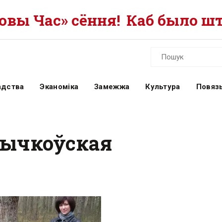
вы Час» сёння!
Каб было шт
адства
Эканоміка
Замежжа
Культура
Повязь
Бычкоўская