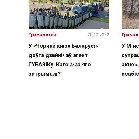
Грамадства
20.10.2022
Грамад
У «Чорнай кнізе Беларусі»
У Мін
доўга дзейнічаў агент
супра
ГУБАЗіКу. Каго з-за яго
акно».
затрымалі?
асабі