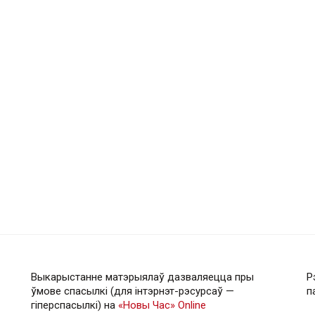
Выкарыстанне матэрыялаў дазваляецца пры
Р
ўмове спасылкі (для інтэрнэт-рэсурсаў —
п
гiперспасылкi) на
«Новы Час» Online