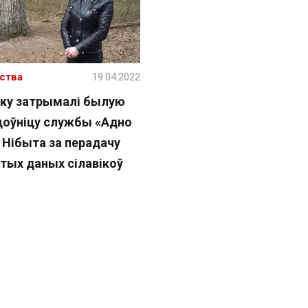
ства
19.04.2022
ску затрымалі былую
цоўніцу службы «Адно
 Нібыта за перадачу
стых даных сілавікоў