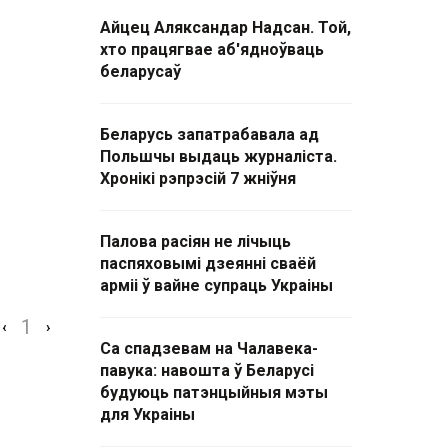
Айцец Аляксандар Надсан. Той,
хто працягвае аб'ядноўваць
беларусаў
Беларусь запатрабавала ад
Польшчы выдаць журналіста.
Хронікі рэпрэсій 7 жніўня
Палова расіян не лічыць
паспяховымі дзеянні сваёй
арміі ў вайне супраць Украіны
1
‹
›
Са спадзевам на Чалавека-
павука: навошта ў Беларусі
будуюць патэнцыйныя мэты
для Украіны