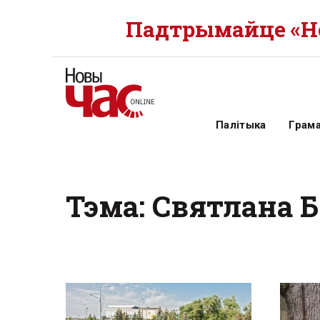
Падтрымайце «Но
Палітыка
Грам
Тэма: Святлана 