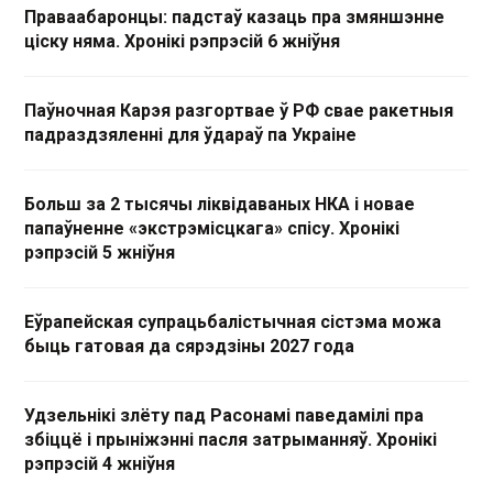
Праваабаронцы: падстаў казаць пра змяншэнне
ціску няма. Хронікі рэпрэсій 6 жніўня
Паўночная Карэя разгортвае ў РФ свае ракетныя
падраздзяленні для ўдараў па Украіне
Больш за 2 тысячы ліквідаваных НКА і новае
папаўненне «экстрэмісцкага» спісу. Хронікі
рэпрэсій 5 жніўня
Еўрапейская супрацьбалістычная сістэма можа
быць гатовая да сярэдзіны 2027 года
Удзельнікі злёту пад Расонамі паведамілі пра
збіццё і прыніжэнні пасля затрыманняў. Хронікі
рэпрэсій 4 жніўня