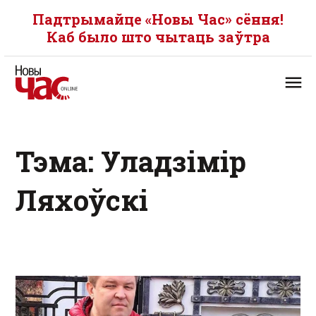
Падтрымайце «Новы Час» сёння!
Каб было што чытаць заўтра
Тэма: Уладзімір
Ляхоўскі