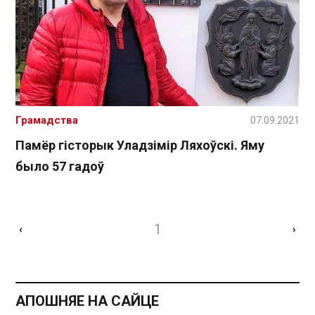
Грамадства
07.09.2021
Памёр гісторык Уладзімір Ляхоўскі. Яму
было 57 гадоў
1
‹
›
АПОШНЯЕ НА САЙЦЕ