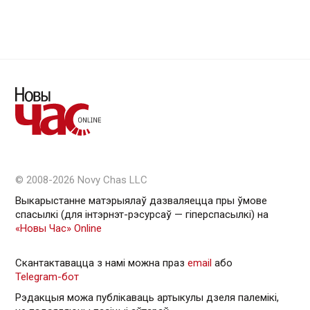
© 2008-2026 Novy Chas LLC
Выкарыстанне матэрыялаў дазваляецца пры ўмове
спасылкі (для інтэрнэт-рэсурсаў — гiперспасылкi) на
«Новы Час» Online
Скантактавацца з намі можна праз
email
або
Telegram-бот
Рэдакцыя можа публікаваць артыкулы дзеля палемікі,