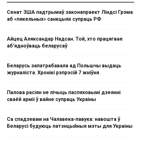
Сенат ЗША падтрымаў законапраект Ліндсі Грэма
аб «пякельных» санкцыях супраць РФ
Айцец Аляксандар Надсан. Той, хто працягвае
аб'ядноўваць беларусаў
Беларусь запатрабавала ад Польшчы выдаць
журналіста. Хронікі рэпрэсій 7 жніўня
Палова расіян не лічыць паспяховымі дзеянні
сваёй арміі ў вайне супраць Украіны
Са спадзевам на Чалавека-павука: навошта ў
Беларусі будуюць патэнцыйныя мэты для Украіны