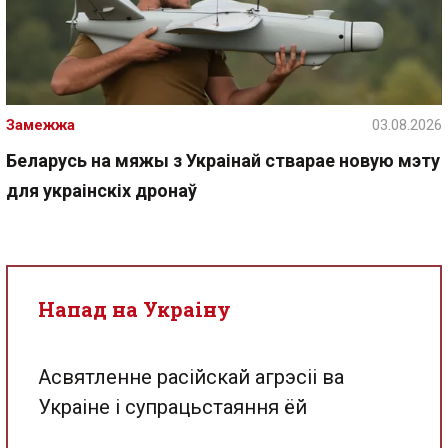
Замежжа
03.08.2026
Беларусь на мяжы з Украінай стварае новую мэту
для украінскіх дронаў
Напад на Украіну
Асвятленне расійскай агрэсіі ва
Украіне і супрацьстаяння ёй