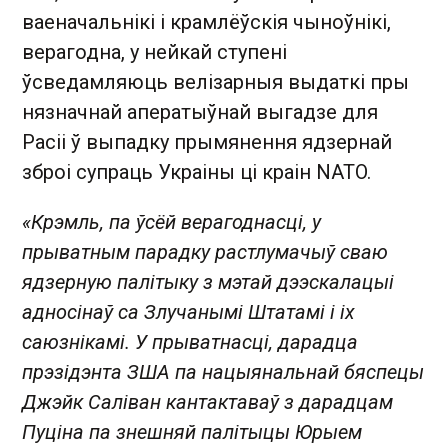
ваеначальнікі і крамлёўскія чыноўнікі,
верагодна, у нейкай ступені
ўсведамляюць велізарныя выдаткі пры
нязначнай аператыўнай выгадзе для
Расіі ў выпадку прымянення ядзернай
зброі супраць Украіны ці краін NATO.
«Крэмль, па ўсёй верагоднасці, у
прыватным парадку растлумачыў сваю
ядзерную палітыку з мэтай дээскалацыі
адносінаў са Злучанымі Штатамі і іх
саюзнікамі. У прыватнасці, дарадца
прэзідэнта ЗША па нацыянальнай бяспецы
Джэйк Саліван кантактаваў з дарадцам
Пуціна па знешняй палітыцы Юрыем