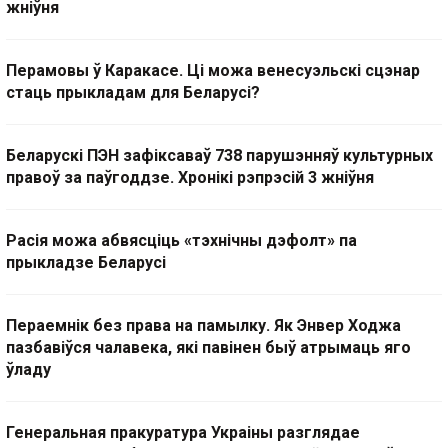
жніўня
Перамовы ў Каракасе. Ці можа венесуэльскі сцэнар
стаць прыкладам для Беларусі?
Беларускі ПЭН зафіксаваў 738 парушэнняў культурных
правоў за паўгоддзе. Хронікі рэпрэсій 3 жніўня
Расія можа абвясціць «тэхнічны дэфолт» па
прыкладзе Беларусі
Пераемнік без права на памылку. Як Энвер Ходжа
пазбавіўся чалавека, які павінен быў атрымаць яго
ўладу
Генеральная пракуратура Украіны разглядае