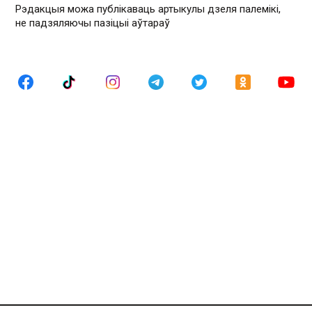
Рэдакцыя можа публікаваць артыкулы дзеля палемікі,
не падзяляючы пазіцыі аўтараў