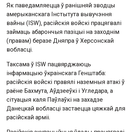
Як паведамляецца ў ранішняй зводцы
амерыканскага Інстытута вывучэння
вайны (ISW), расійскія войскі працягвалі
займаць абарончыя пазіцыі на заходнім
(правам) беразе Дняпра ў Херсонскай
вобласці.
Таксама ў ISW пацвярджаюць
інфармацыю ўкраінскага Генштаба:
расійскія войскі правялі наземныя атакі ў
раёне Бахмута, Аўдзееўкі і Угледара, а
сітуацыя каля Паўлаўкі на захадзе
Данецкай вобласці застаецца цяжкай для
расійскай арміі.