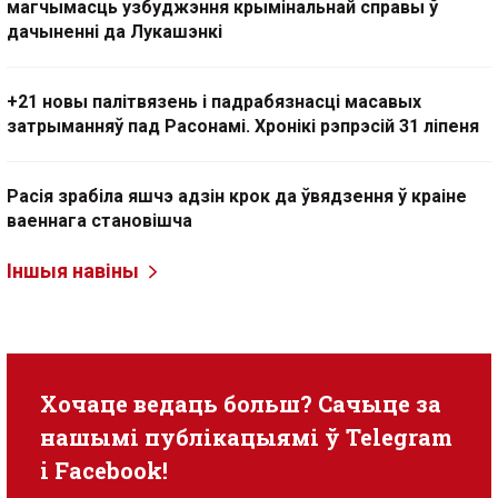
магчымасць узбуджэння крымінальнай справы ў
дачыненні да Лукашэнкі
+21 новы палітвязень і падрабязнасці масавых
затрыманняў пад Расонамі. Хронікі рэпрэсій 31 ліпеня
Расія зрабіла яшчэ адзін крок да ўвядзення ў краіне
ваеннага становішча
Іншыя навіны
Хочаце ведаць больш? Сачыце за
нашымі публікацыямі ў
Telegram
i
Facebook
!