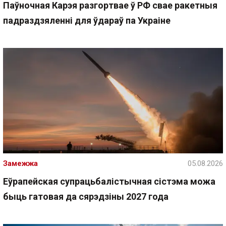
Паўночная Карэя разгортвае ў РФ свае ракетныя
падраздзяленні для ўдараў па Украіне
Замежжа
05.08.2026
Еўрапейская супрацьбалістычная сістэма можа
быць гатовая да сярэдзіны 2027 года