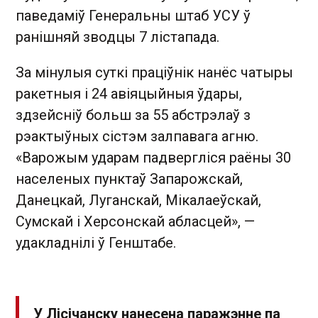
паведаміў Генеральны штаб УСУ ў
ранішняй зводцы 7 лістапада.
За мінулыя суткі праціўнік нанёс чатыры
ракетныя і 24 авіяцыйныя ўдары,
здзейсніў больш за 55 абстрэлаў з
рэактыўных сістэм залпавага агню.
«Варожым ударам падвергліся раёны 30
населеных пунктаў Запарожскай,
Данецкай, Луганскай, Мікалаеўскай,
Сумскай і Херсонскай абласцей», —
удакладнілі ў Генштабе.
У Лісічанску нанесена паражэнне па