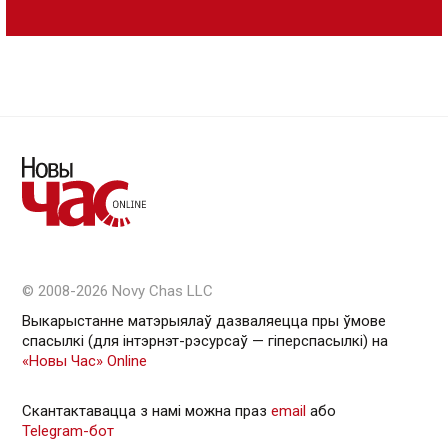
© 2008-2026 Novy Chas LLC
Выкарыстанне матэрыялаў дазваляецца пры ўмове
спасылкі (для інтэрнэт-рэсурсаў — гiперспасылкi) на
«Новы Час» Online
Скантактавацца з намі можна праз
email
або
Telegram-бот