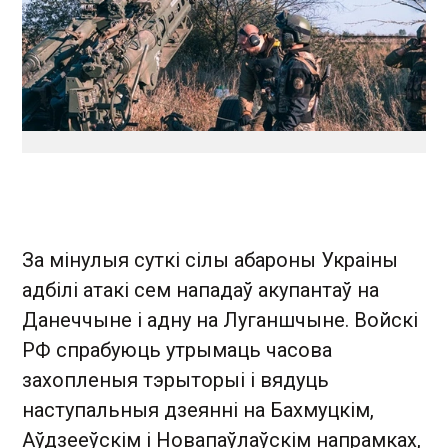
За мінулыя суткі сілы абароны Украіны
адбілі атакі сем нападаў акупантаў на
Данеччыне і адну на Луганшчыне. Войскі
РФ спрабуюць утрымаць часова
захопленыя тэрыторыі і вядуць
наступальныя дзеянні на Бахмуцкім,
Аўдзееўскім і Новапаўлаўскім напрамках,