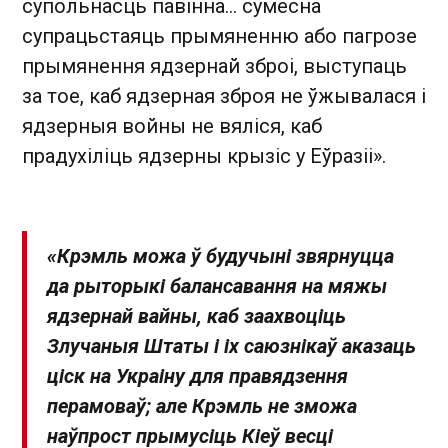
супольнасць павінна... сумесна
супрацьстаяць прымяненню або пагрозе
прымянення ядзернай зброі, выступаць
за тое, каб ядзерная зброя не ўжывалася і
ядзерныя войны не вяліся, каб
прадухіліць ядзерны крызіс у Еўразіі».
«Крэмль можа ў будучыні звярнуцца
да рыторыкі балансавання на мяжы
ядзернай вайны, каб заахвоціць
Злучаныя Штаты і іх саюзнікаў аказаць
ціск на Украіну для правядзення
перамоваў; але Крэмль не зможа
наўпрост прымусіць Кіеў весці