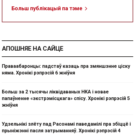
Больш публікацый па тэме
АПОШНЯЕ НА САЙЦЕ
Праваабаронцы: падстаў казаць пра змяншэнне ціску
няма. Хронікі рэпрэсій 6 жніўня
Больш за 2 тысячы ліквідаваных НКА і новае
папаўненне «экстрэмісцкага» спісу. Хронікі рэпрэсій 5
жніўня
Удзельнікі злёту пад Расонамі паведамілі пра збіццё і
прыніжэнні пасля затрыманняў. Хронікі рэпрэсій 4