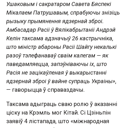
Ушаковым і сакратаром Савета Бяспекі
Мікалаем Патрушавым, спрабуючы знізіць
рызыку прымянення ядзернай зброі.
Амбасадар Расіі ў Вялікабрытаніі Андрэй
Келін таксама адзначыў 26 кастрычніка,
што міністр абароны Расіі Шайгу некалькі
разоў тэлефанаваў сваім калегам — як
паведамляецца, запэўніваючы іх, што
Расія не зацікаўленая ў выкарыстанні
ядзернай зброі ў вайне супраць Украіны»
,
— гаворыцца ў справаздачы.
Таксама адыграць сваю ролю ў аказанні
ціску на Крэмль мог Кітай. Сі Цзіньпін
заявіў 4 лістапада, што «міжнародная