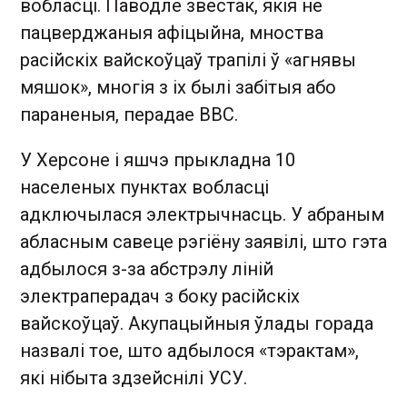
вобласці. Паводле звестак, якія не
пацверджаныя афіцыйна, мноства
расійскіх вайскоўцаў трапілі ў «агнявы
мяшок», многія з іх былі забітыя або
параненыя, перадае ВВС.
У Херсоне і яшчэ прыкладна 10
населеных пунктах вобласці
адключылася электрычнасць. У абраным
абласным савеце рэгіёну заявілі, што гэта
адбылося з-за абстрэлу ліній
электраперадач з боку расійскіх
вайскоўцаў. Акупацыйныя ўлады горада
назвалі тое, што адбылося «тэрактам»,
які нібыта здзейснілі УСУ.