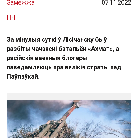
Замежжа
07.11.2022
НЧ
За мінулыя суткі ў Лісічанску быў
разбіты чачэнскі батальён «Ахмат», а
расійскія ваенныя блогеры
паведамляюць пра вялікія страты пад
Паўлаўкай.