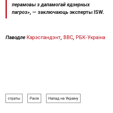
перамовы з дапамогай ядзерных
пагроз»
, — заключаюць эксперты ISW.
Паводле
Карэспандэнт
,
ВВС
,
РБК-Украіна
страты
Расія
Напад на Украіну