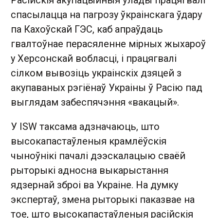
Расійскія акупацыйныя ўлады працягвалі
спасылацца на пагрозу ўкраінскага ўдару
па Кахоўскай ГЭС, каб апраўдаць
гвалтоўнае перасяленне мірных жыхароў
у Херсонскай вобласці, і працягвалі
сілком вывозіць украінскіх дзяцей з
акупаваных рэгіёнаў Украіны ў Расію пад
выглядам забеспячэння «вакацый».
У ISW таксама адзначаюць, што
высокапастаўленыя крамлёўскія
чыноўнікі пачалі дээскалацыю сваёй
рыторыкі адносна выкарыстання
ядзернай зброі ва Украіне. На думку
экспертаў, змена рыторыкі паказвае на
тое, што высокапастаўленыя расійскія