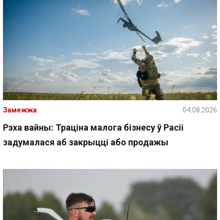
Замежжа
04.08.2026
Рэха вайны: Траціна малога бізнесу ў Расіі
задумалася аб закрыцці або продажы