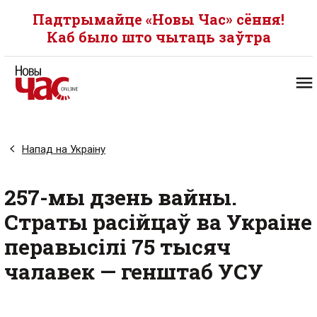
Падтрымайце «Новы Час» сёння!
Каб было што чытаць заўтра
Напад на Украіну
257-мы дзень вайны.
Страты расійцаў ва Украіне
перавысілі 75 тысяч
чалавек — генштаб УСУ