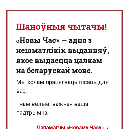
Шаноўныя чытачы!
«Новы Час» — адно з
нешматлікіх выданняў,
якое выдаецца цалкам
на беларускай мове.
Мы хочам працягваць пісаць для
вас.
І нам вельмі важная ваша
падтрымка.
Дапамагчы «Новаму Часу»