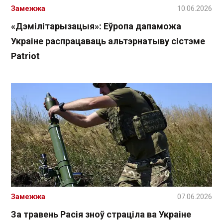
Замежжа
10.06.2026
«Дэмілітарызацыя»: Еўропа дапаможа
Украіне распрацаваць альтэрнатыву сістэме
Patriot
Замежжа
07.06.2026
За травень Расія зноў страціла ва Украіне