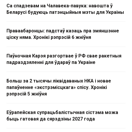
Са спадзевам на Чалавека-павука: навошта ў
Беларусі будуюць патэнцыйныя мэты для Украіны
Праваабаронцы: падстаў казаць пра змяншэнне
ціску няма. Хронікі рэпрэсій 6 жніўня
Паўночная Карэя разгортвае ў РФ свае ракетныя
падраздзяленні для ўдараў па Украіне
Больш за 2 тысячы ліквідаваных НКА і новае
папаўненне «экстрэмісцкага» спісу. Хронікі
рэпрэсій 5 жніўня
Еўрапейская супрацьбалістычная сістэма можа
быць гатовая да сярэдзіны 2027 года