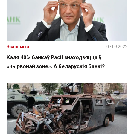
Эканоміка
07.09.2022
Каля 40% банкаў Расіі знаходзяцца ў
«чырвонай зоне». А беларускія банкі?