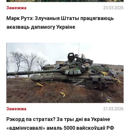
Замежжа
23.03.2026
Марк Рутэ: Злучаныя Штаты працягваюць
аказваць дапамогу Украіне
Замежжа
21.03.2026
Рэкорд па стратах? За тры дні ва Украіне
«адмінусавалі» амаль 5000 вайскоўцаў РФ