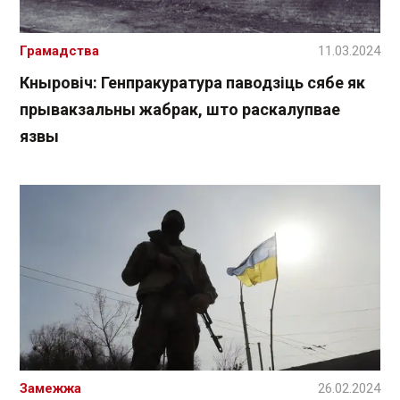
Грамадства
11.03.2024
Кныровіч: Генпракуратура паводзіць сябе як
прывакзальны жабрак, што раскалупвае
язвы
Замежжа
26.02.2024