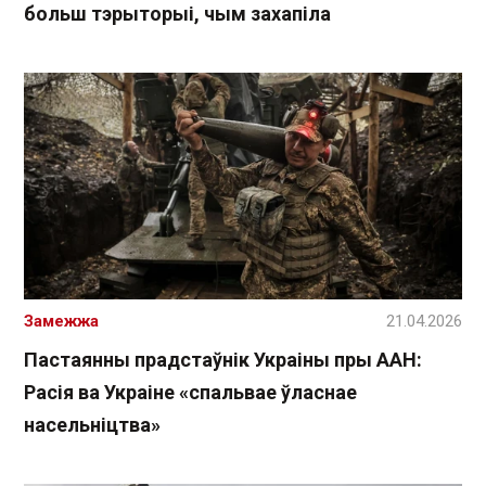
больш тэрыторыі, чым захапіла
Замежжа
21.04.2026
Пастаянны прадстаўнік Украіны пры ААН:
Расія ва Украіне «спальвае ўласнае
насельніцтва»