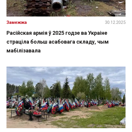
Замежжа
30.12.2025
Расійская армія ў 2025 годзе ва Украіне
страціла больш асабовага складу, чым
мабілізавала