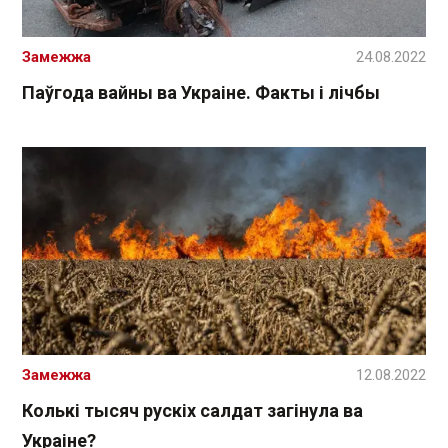
Замежжа
24.08.2022
Паўгода вайны ва Украіне. Факты і лічбы
Замежжа
12.08.2022
Колькі тысяч рускіх салдат загінула ва
Украіне?