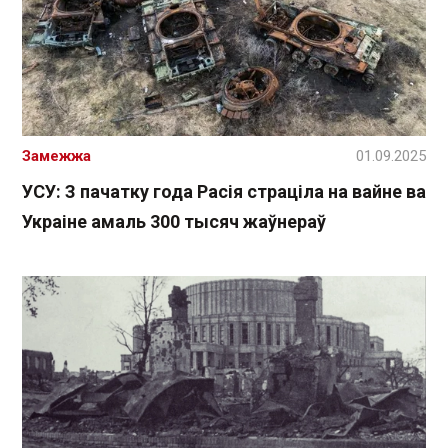
Замежжа
01.09.2025
УСУ: З пачатку года Расія страціла на вайне ва
Украіне амаль 300 тысяч жаўнераў