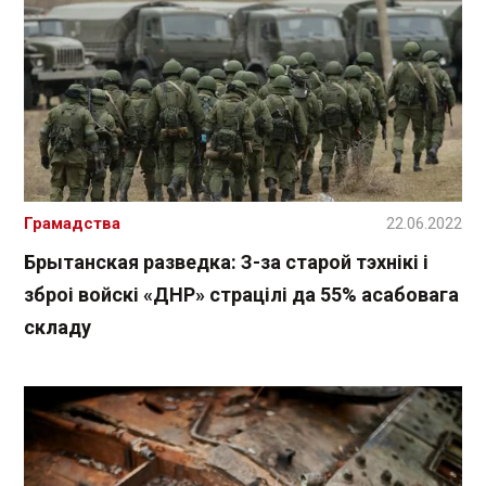
Грамадства
22.06.2022
Брытанская разведка: З-за старой тэхнікі і
зброі войскі «ДНР» страцілі да 55% асабовага
складу