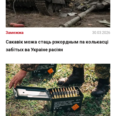
Замежжа
30.03.2026
Сакавік можа стаць рэкордным па колькасці
забітых ва Украіне расіян