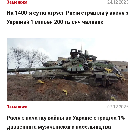
Замежжа
24.12.2025
На 1400-я суткі агрэсіі Расія страціла ў вайне з
Украінай 1 мільён 200 тысяч чалавек
Замежжа
07.12.2025
Расія з пачатку вайны ва Украіне страціла 1%
даваеннага мужчынскага насельніцтва