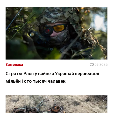
Замежжа
20.09.2025
Страты Расіі ў вайне з Украінай перавысілі
мільён і сто тысяч чалавек