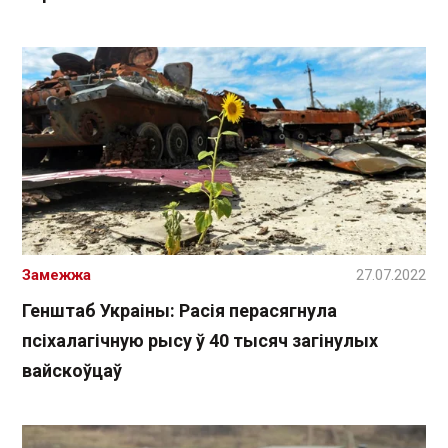
Замежжа
27.07.2022
Генштаб Украіны: Расія перасягнула
псіхалагічную рысу ў 40 тысяч загінулых
вайскоўцаў