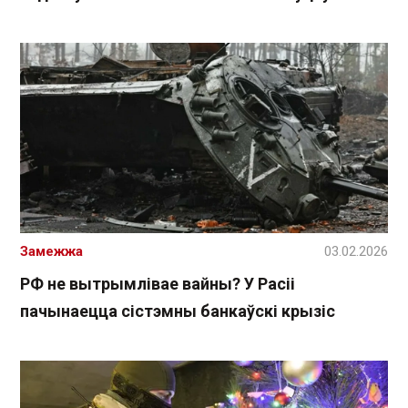
Замежжа
03.02.2026
РФ не вытрымлівае вайны? У Расіі
пачынаецца сістэмны банкаўскі крызіс