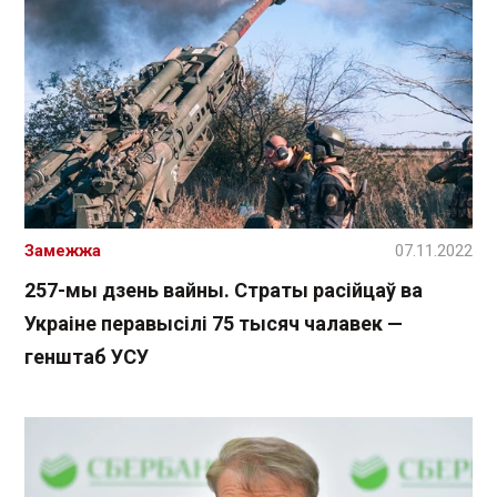
Замежжа
07.11.2022
257-мы дзень вайны. Страты расійцаў ва
Украіне перавысілі 75 тысяч чалавек —
генштаб УСУ