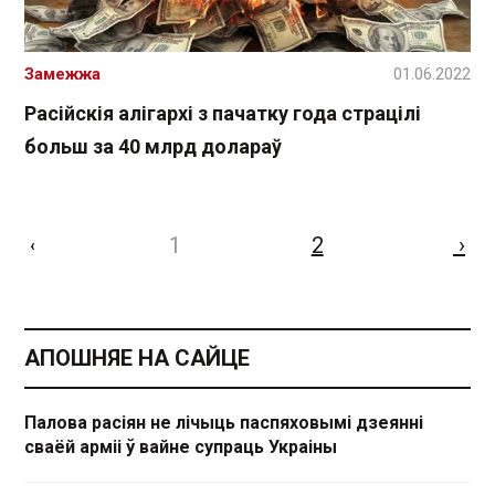
Замежжа
01.06.2022
Расійскія алігархі з пачатку года страцілі
больш за 40 млрд долараў
1
2
›
‹
АПОШНЯЕ НА САЙЦЕ
Палова расіян не лічыць паспяховымі дзеянні
сваёй арміі ў вайне супраць Украіны