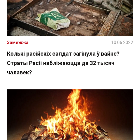
Замежжа
10.06.2022
Колькі расійскіх салдат загінула ў вайне?
Страты Расіі набліжаюцца да 32 тысяч
чалавек?