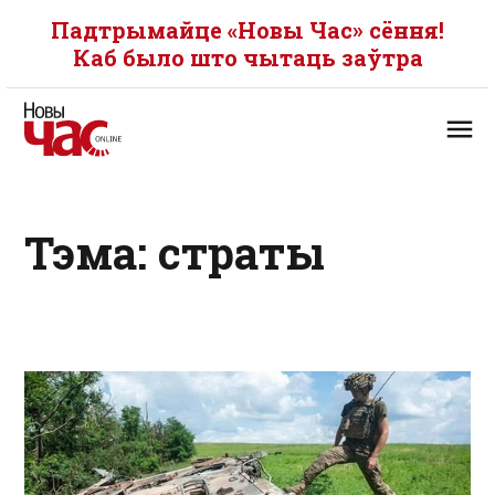
Падтрымайце «Новы Час» сёння!
Каб было што чытаць заўтра
Тэма: страты