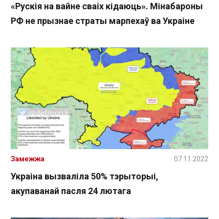
«Рускія на вайне сваіх кідаюць». Мінабароны
РФ не прызнае страты марпехаў ва Украіне
Замежжа
07.11.2022
Украіна вызваліла 50% тэрыторыі,
акупаванай пасля 24 лютага