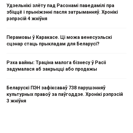
Удзельнікі злёту пад Расонамі паведамілі пра
збіццё і прыніжэнні пасля затрыманняў. Хронікі
рэпрэсій 4 жніўня
Перамовы ў Каракасе. Ці можа венесуэльскі
сцэнар стаць прыкладам для Беларусі?
Рэха вайны: Траціна малога бізнесу ў Расіі
задумалася аб закрыцці або продажы
Беларускі ПЭН зафіксаваў 738 парушэнняў
культурных правоў за паўгоддзе. Хронікі рэпрэсій
3 жніўня