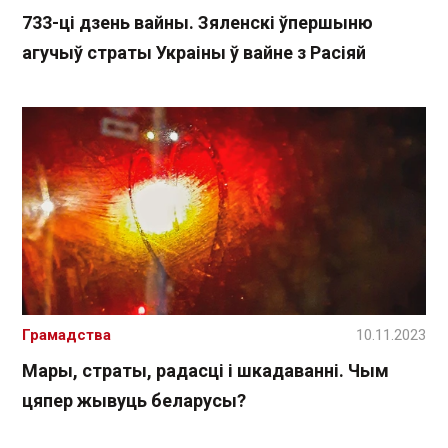
733-ці дзень вайны. Зяленскі ўпершыню
агучыў страты Украіны ў вайне з Расіяй
Грамадства
10.11.2023
Мары, страты, радасці і шкадаванні. Чым
цяпер жывуць беларусы?