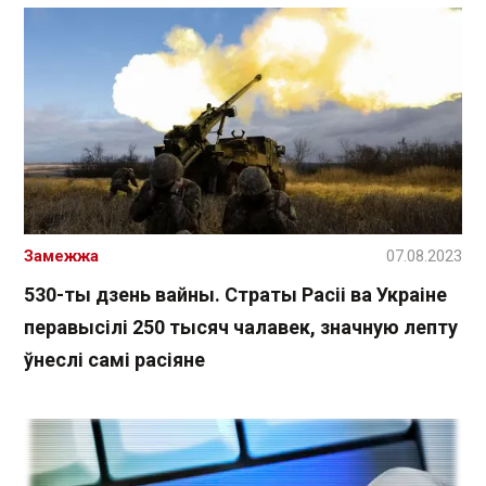
Замежжа
07.08.2023
530-ты дзень вайны. Страты Расіі ва Украіне
перавысілі 250 тысяч чалавек, значную лепту
ўнеслі самі расіяне