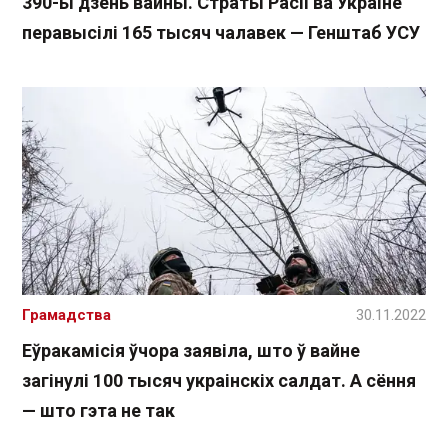
390-ы дзень вайны. Страты Расіі ва Украіне
перавысілі 165 тысяч чалавек — Генштаб УСУ
Грамадства
30.11.2022
Еўракамісія ўчора заявіла, што ў вайне
загінулі 100 тысяч украінскіх салдат. А сёння
— што гэта не так