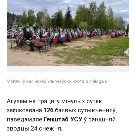
Могілкі ў расійскім Ульянаўску. Фота з dialog.ua
Агулам на працягу мінулых сутак
зафіксавана
126
баявых сутыкненняў,
паведамляе
Генштаб УСУ
ў ранішняй
зводцы 24 снежня.