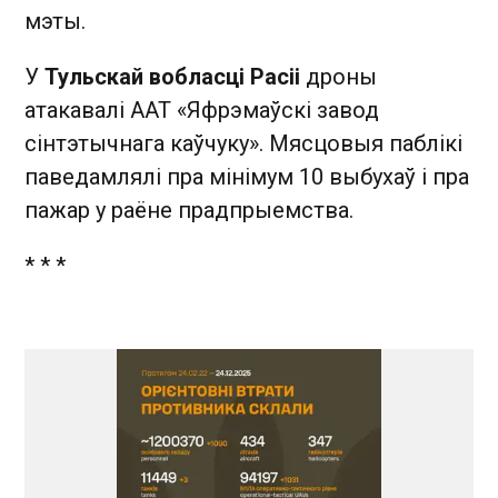
мэты.
У
Тульскай вобласці Расіі
дроны
атакавалі ААТ «Яфрэмаўскі завод
сінтэтычнага каўчуку». Мясцовыя паблікі
паведамлялі пра мінімум 10 выбухаў і пра
пажар у раёне прадпрыемства.
* * *