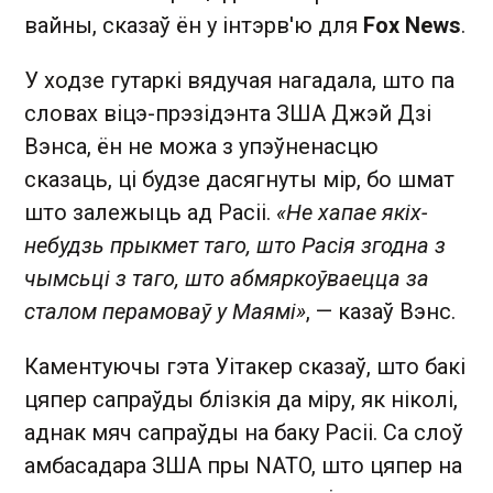
вайны, сказаў ён у інтэрв'ю для
Fox News
.
У ходзе гутаркі вядучая нагадала, што па
словах віцэ-прэзідэнта ЗША Джэй Дзі
Вэнса, ён не можа з упэўненасцю
сказаць, ці будзе дасягнуты мір, бо шмат
што залежыць ад Расіі.
«Не хапае якіх-
небудзь прыкмет таго, што Расія згодна з
чымсьці з таго, што абмяркоўваецца за
сталом перамоваў у Маямі»
, — казаў Вэнс.
Каментуючы гэта Уітакер сказаў, што бакі
цяпер сапраўды блізкія да міру, як ніколі,
аднак мяч сапраўды на баку Расіі. Са слоў
амбасадара ЗША пры NATO, што цяпер на