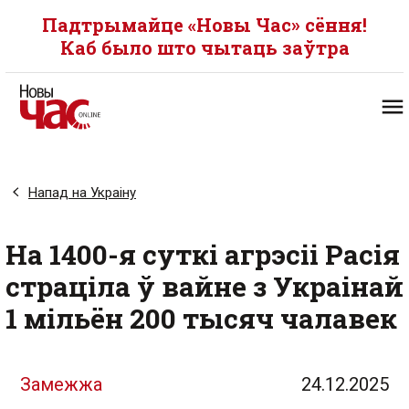
Падтрымайце «Новы Час» сёння!
Каб было што чытаць заўтра
Напад на Украіну
На 1400-я суткі агрэсіі Расія
страціла ў вайне з Украінай
1 мільён 200 тысяч чалавек
Замежжа
24.12.2025