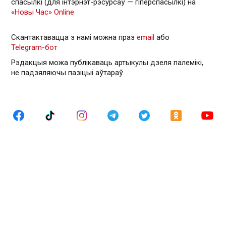
спасылкі (для інтэрнэт-рэсурсаў — гiперспасылкi) на
«Новы Час» Online
Скантактавацца з намі можна праз
email
або
Telegram-бот
Рэдакцыя можа публікаваць артыкулы дзеля палемікі,
не падзяляючы пазіцыі аўтараў