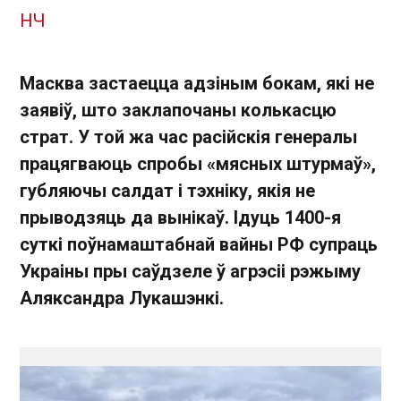
НЧ
Масква застаецца адзіным бокам, які не
заявіў, што заклапочаны колькасцю
страт. У той жа час расійскія генералы
працягваюць спробы «мясных штурмаў»,
губляючы салдат і тэхніку, якія не
прыводзяць да вынікаў. Ідуць 1400-я
суткі поўнамаштабнай вайны РФ супраць
Украіны пры саўдзеле ў агрэсіі рэжыму
Аляксандра Лукашэнкі.