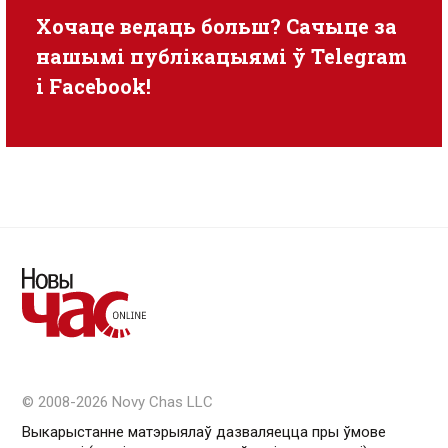
Хочаце ведаць больш? Сачыце за
нашымі публікацыямі ў
Telegram
i
Facebook
!
© 2008-2026 Novy Chas LLC
Выкарыстанне матэрыялаў дазваляецца пры ўмове