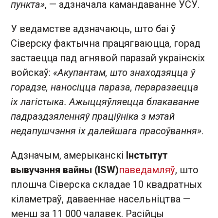
пункта»
, — адзначала камандаванне УСУ.
У ведамстве адзначаюць, што баі ў
Сіверску фактычна працягваюцца, горад
застаецца пад агнявой паразай украінскіх
войскаў:
«Акупантам, што знаходзяцца ў
горадзе, наносіцца параза, пераразаецца
іх лагістыка. Ажыццяўляецца блакаванне
падраздзяленняў праціўніка з мэтай
недапушчэння іх далейшага прасоўвання»
.
Адзначым, амерыканскі
Інстытут
вывучэння вайны (ISW)
паведамляў
, што
плошча Сіверска складае 10 квадратных
кіламетраў, даваеннае насельніцтва —
менш за 11 000 чалавек. Расійцы