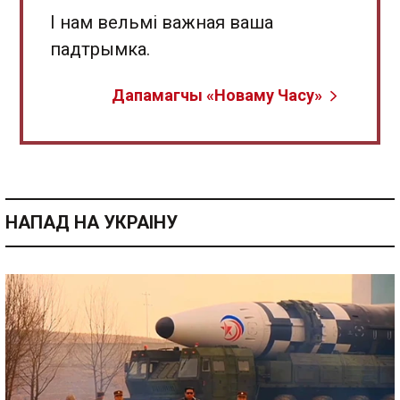
І нам вельмі важная ваша
падтрымка.
Дапамагчы «Новаму Часу»
НАПАД НА УКРАІНУ