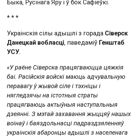
Быка, Русінага Яру і ў бок Сафіеўкі.
* * *
Украінскія сілы адышлі з горада
Сіверск
Данецкай вобласці
, паведаміў
Генштаб
УСУ
.
«У раёне Сіверска працягваюцца цяжкія
баі. Расійскія войскі маюць адчувальную
перавагу ў жывой сіле і тэхніцы і
нягледзячы на істотныя страты
працягваюць актыўныя наступальныя
дзеянні. З мэтай захавання жыццяў нашых
воінаў і баяздольнасці падраздзяленняў
украінскія абаронцы адышлі з населенага