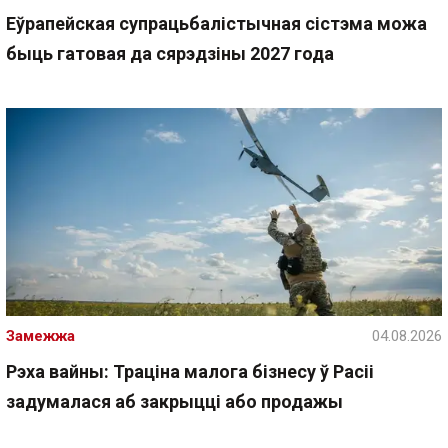
Еўрапейская супрацьбалістычная сістэма можа
быць гатовая да сярэдзіны 2027 года
Замежжа
04.08.2026
Рэха вайны: Траціна малога бізнесу ў Расіі
задумалася аб закрыцці або продажы