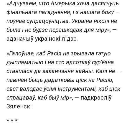
«Адчуваем, што Амерыка хоча дасягнуць
фінальнага пагаднення, і з нашага боку —
поўнае супрацоўніцтва. Украіна ніколі не
была і не будзе перашкодай для міру»
, —
адзначыў украінскі лідар.
«Галоўнае, каб Расія не зрывала гэтую
дыпламатыю і на сто адсоткаў сур'ёзна
ставілася да заканчэння вайны. Калі не —
павінен быць дадатковы ціск на Расію,
свет валодае ўсімі інструментамі, каб ціск
спрацаваў, каб быў мір»
, — падкрэсліў
Зяленскі.
* * *