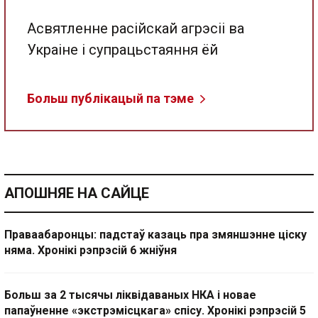
Асвятленне расійскай агрэсіі ва
Украіне і супрацьстаяння ёй
Больш публікацый па тэме
АПОШНЯЕ НА САЙЦЕ
Праваабаронцы: падстаў казаць пра змяншэнне ціску
няма. Хронікі рэпрэсій 6 жніўня
Больш за 2 тысячы ліквідаваных НКА і новае
папаўненне «экстрэмісцкага» спісу. Хронікі рэпрэсій 5