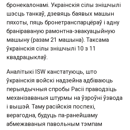
бронекалонамі. Украінскія сілы знішчылі
шэсць танкаў, дзевяць баявых машын
пяхоты, пяць бронетранспарцёраў і адну
браніраваную рамонтна-эвакуацыйную
машыну (разам 21 машына). Таксама
ўкраінскія сілы знішчылі 10 з 11
квадрацыклаў.
Аналітыкі ISW канстатуюць, што
ўкраінскія войскі надзейна адбіваюць
перыядычныя спробы Расіі праводзіць
механізаваныя штурмы на ўзроўні ўзвода
і вышэй. Таму расійскія поспехі,
верагодна, будуць па-ранейшаму
абмежаваныя павольным тэмпам