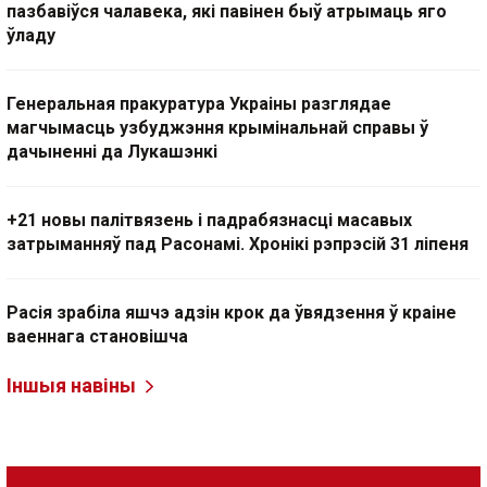
пазбавіўся чалавека, які павінен быў атрымаць яго
ўладу
Генеральная пракуратура Украіны разглядае
магчымасць узбуджэння крымінальнай справы ў
дачыненні да Лукашэнкі
+21 новы палітвязень і падрабязнасці масавых
затрыманняў пад Расонамі. Хронікі рэпрэсій 31 ліпеня
Расія зрабіла яшчэ адзін крок да ўвядзення ў краіне
ваеннага становішча
Іншыя навіны