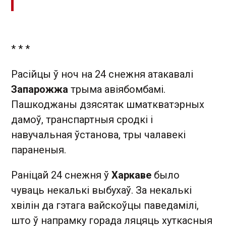
* * *
Расійцы ў ноч на 24 снежня атакавалі
Запарожжа
трыма авіябомбамі.
Пашкоджаны дзясятак шматкватэрных
дамоў, транспартныя сродкі і
навучальная ўстанова, тры чалавекі
параненыя.
Раніцай 24 снежня ў
Харкаве
было
чуваць некалькі выбухаў. За некалькі
хвілін да гэтага вайскоўцы паведамілі,
што ў напрамку горада ляцяць хуткасныя