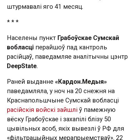
штурмавалі яго 41 месяц.
* * *
Населены пункт
Грабоўскае Сумскай
вобласці
перайшоў пад кантроль
расійцаў, паведамляе аналітычны цэнтр
DeepState
.
Раней выданне
«Кардон.Медыя»
паведамляла, у ноч на 20 снежня на
Краснапольшчыне Сумскай вобласці
расійскія войскі зайшлі
ў памежную
вёску Грабоўскае і захапілі блізу 50
цывільных асоб, якіх вывезлі ў РФ для
«фільтрацыйных мерапрыемстваў». 22