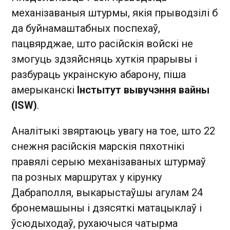
механізаваныя штурмы, якія прыводзілі б
да буйнамаштабных поспехаў,
пацвярджае, што расійскія войскі не
змогуць здзяйсняць хуткія прарывы і
разбураць украінскую абарону, піша
амерыканскі
Інстытут вывучэння вайны
(ISW)
.
Аналітыкі звяртаюць увагу на тое, што 22
снежня расійскія марскія пяхотнікі
правялі серыю механізаваных штурмаў
па розных маршрутах у кірунку
Дабраполля, выкарыстаўшы агулам 24
бронемашыны і дзясяткі матацыклаў і
ўсюдыходаў, рухаючыся чатырма