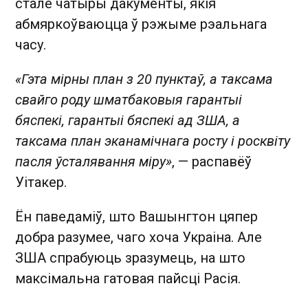
стале чатыры дакументы, якія
абмяркоўваюцца ў рэжыме рэальнага
часу.
«Гэта мірны план з 20 пунктаў, а таксама
свайго роду шматбаковыя гарантыі
бяспекі, гарантыі бяспекі ад ЗША, а
таксама план эканамічнага росту і росквіту
пасля ўсталявання міру»
, — распавёў
Уітакер.
Ён паведаміў, што Вашынгтон цяпер
добра разумее, чаго хоча Украіна. Але
ЗША спрабуюць зразумець, на што
максімальна гатовая пайсці Расія.