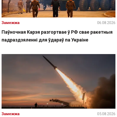
Замежжа
06.08.2026
Паўночная Карэя разгортвае ў РФ свае ракетныя
падраздзяленні для ўдараў па Украіне
Замежжа
05.08.2026