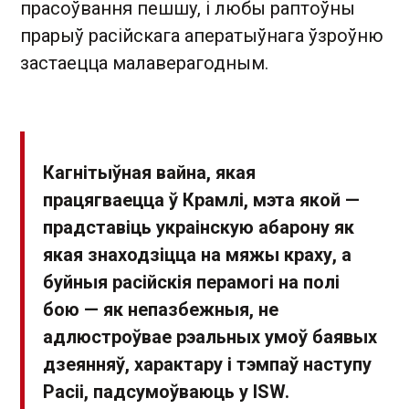
прасоўвання пешшу, і любы раптоўны
прарыў расійскага аператыўнага ўзроўню
застаецца малаверагодным.
Кагнітыўная вайна, якая
працягваецца ў Крамлі, мэта якой —
прадставіць украінскую абарону як
якая знаходзіцца на мяжы краху, а
буйныя расійскія перамогі на полі
бою — як непазбежныя, не
адлюстроўвае рэальных умоў баявых
дзеянняў, характару і тэмпаў наступу
Расіі, падсумоўваюць у ISW.