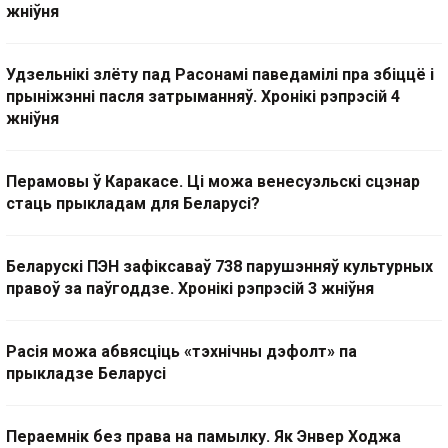
жніўня
Удзельнікі злёту пад Расонамі паведамілі пра збіццё і
прыніжэнні пасля затрыманняў. Хронікі рэпрэсій 4
жніўня
Перамовы ў Каракасе. Ці можа венесуэльскі сцэнар
стаць прыкладам для Беларусі?
Беларускі ПЭН зафіксаваў 738 парушэнняў культурных
правоў за паўгоддзе. Хронікі рэпрэсій 3 жніўня
Расія можа абвясціць «тэхнічны дэфолт» па
прыкладзе Беларусі
Пераемнік без права на памылку. Як Энвер Ходжа