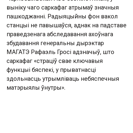
выніку чаго саркафаг атрымаў значныя
пашкоджанні. Радыяцыйны фон вакол
станцыі не павышаўся, аднак на падставе
праведзенага абследавання ахоўнага
збудавання генеральны дырэктар
МАГАТЭ Рафаэль Гросі адзначыў, што
саркафаг «страціў свае ключавыя
функцыі бяспекі, у прыватнасці
здольнасць утрымліваць небяспечныя
матэрыялы ўнутры».