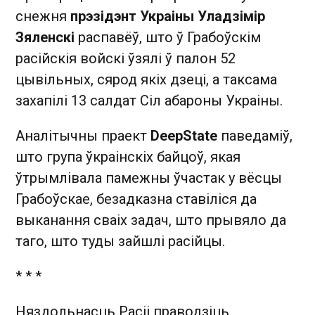
снежня
прэзідэнт Украіны Уладзімір
Зяленскі
распавёў, што ў Грабоўскім
расійскія войскі ўзялі ў палон 52
цывільных, сярод якіх дзеці, а таксама
захапілі 13 салдат Сіл абароны Украіны.
Аналітычны праект
DeepState
паведаміў,
што група ўкраінскіх байцоў, якая
ўтрымлівала памежны ўчастак у вёсцы
Грабоўскае, безадказна ставіліся да
выканання сваіх задач, што прывяло да
таго, што туды зайшлі расійцы.
* * *
Няздольнасць Расіі праводзіць