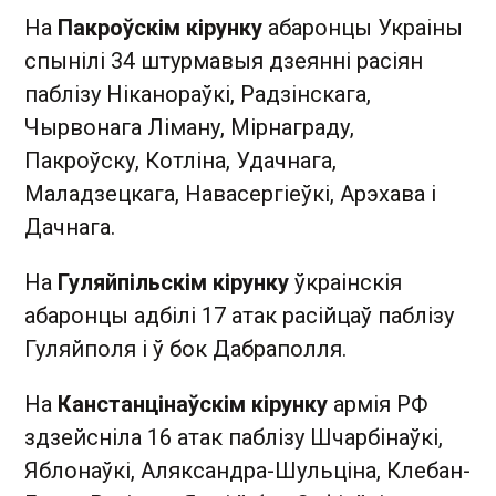
На
Пакроўскім кірунку
абаронцы Украіны
спынілі 34 штурмавыя дзеянні расіян
паблізу Ніканораўкі, Радзінскага,
Чырвонага Ліману, Мірнаграду,
Пакроўску, Котліна, Удачнага,
Маладзецкага, Навасергіеўкі, Арэхава і
Дачнага.
На
Гуляйпільскім кірунку
ўкраінскія
абаронцы адбілі 17 атак расійцаў паблізу
Гуляйполя і ў бок Дабраполля.
На
Канстанцінаўскім кірунку
армія РФ
здзейсніла 16 атак паблізу Шчарбінаўкі,
Яблонаўкі, Аляксандра-Шульціна, Клебан-