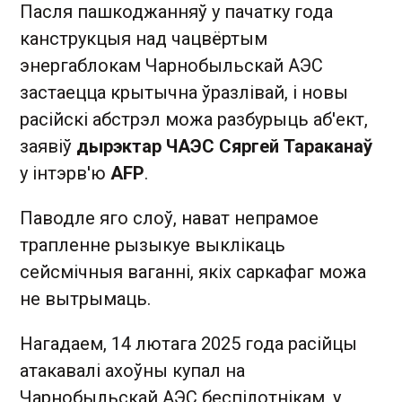
Пасля пашкоджанняў у пачатку года
канструкцыя над чацвёртым
энергаблокам Чарнобыльскай АЭС
застаецца крытычна ўразлівай, і новы
расійскі абстрэл можа разбурыць аб'ект,
заявіў
дырэктар ЧАЭС Сяргей Тараканаў
у інтэрв'ю
AFP
.
Паводле яго слоў, нават непрамое
трапленне рызыкуе выклікаць
сейсмічныя ваганні, якіх саркафаг можа
не вытрымаць.
Нагадаем, 14 лютага 2025 года расійцы
атакавалі ахоўны купал на
Чарнобыльскай АЭС беспілотнікам, у