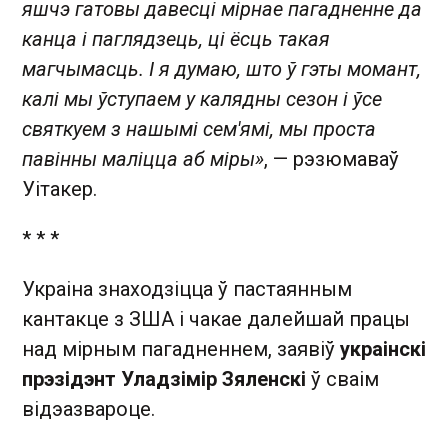
яшчэ гатовы давесці мірнае пагадненне да
канца і паглядзець, ці ёсць такая
магчымасць. І я думаю, што ў гэты момант,
калі мы ўступаем у калядны сезон і ўсе
святкуем з нашымі сем'ямі, мы проста
павінны маліцца аб міры»
, — рэзюмаваў
Уітакер.
* * *
Украіна знаходзіцца ў пастаянным
кантакце з ЗША і чакае далейшай працы
над мірным пагадненнем, заявіў
украінскі
прэзідэнт Уладзімір Зяленскі
ў сваім
відэазвароце.