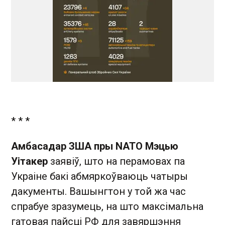
* * *
Амбасадар ЗША пры NATO Мэцью
Уітакер
заявіў, што на перамовах па
Украіне бакі абмяркоўваюць чатыры
дакументы. Вашынгтон у той жа час
спрабуе зразумець, на што максімальна
гатовая пайсці РФ для завяршэння