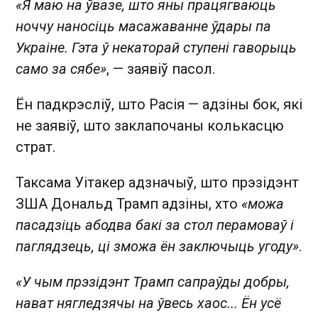
«Я маю на ўвазе, што яны працягваюць
ноччу наносіць масажаванне ўдары па
Украіне. Гэта ў некаторай ступені гаворыць
само за сябе»
, — заявіў пасол.
Ён падкрэсліў, што Расія — адзіны бок, які
не заявіў, што заклапочаны колькасцю
страт.
Таксама Уітакер адзначыў, што прэзідэнт
ЗША Дональд Трамп адзіны, хто
«можа
пасадзіць абодва бакі за стол перамоваў і
паглядзець, ці зможа ён заключыць угоду»
.
«У чым прэзідэнт Трамп сапраўды добры,
нават нягледзячы на ўвесь хаос... Ён усё