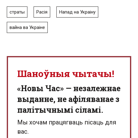
страты
Расія
Напад на Украіну
вайна ва Украіне
Шаноўныя чытачы!
«Новы Час» — незалежнае
выданне, не афіляванае з
палітычнымі сіламі.
Мы хочам працягваць пісаць для
вас.