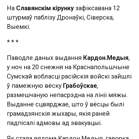
На
Славянскім кірунку
зафіксавана 12
штурмаў паблізу Дронаўкі, Сіверска,
Выемкі.
* * *
Паводле даных выдання
Кардон.Медыя
,
у ноч на 20 снежня на Краснапольшчыне
Сумскай вобласці расійскія войскі зайшлі
ў памежную вёску
Грабоўскае
,
размешчаную непасрэдна на лініі мяжы.
Выданне сцвярджае, што ў вёсцы былі
грамадзянскія жыхары, якія раней
падпісалі адмовы ад эвакуацыі.
Як стала вядома Кардон.Медыя, гаворка