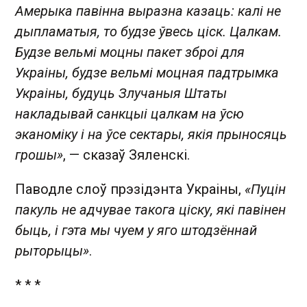
Амерыка павінна выразна казаць: калі не
дыпламатыя, то будзе ўвесь ціск. Цалкам.
Будзе вельмі моцны пакет зброі для
Украіны, будзе вельмі моцная падтрымка
Украіны, будуць Злучаныя Штаты
накладывай санкцыі цалкам на ўсю
эканоміку і на ўсе сектары, якія прыносяць
грошы»
, — сказаў Зяленскі.
Паводле слоў прэзідэнта Украіны,
«Пуцін
пакуль не адчувае такога ціску, які павінен
быць, і гэта мы чуем у яго штодзённай
рыторыцы»
.
* * *