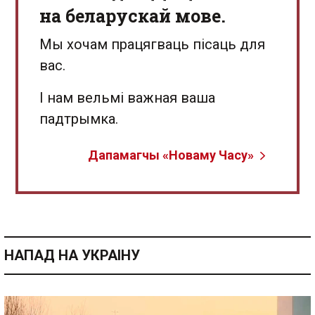
на беларускай мове.
Мы хочам працягваць пісаць для
вас.
І нам вельмі важная ваша
падтрымка.
Дапамагчы «Новаму Часу»
НАПАД НА УКРАІНУ