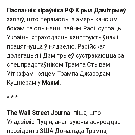
Пасланнік кіраўніка РФ Кірыл Дзмітрыеў
заявіў, што перамовы з амерыканскім
бокам па спыненні вайны Расіі супраць
Украіны «праходзяць канструктыўна» і
працягнуцца ў нядзелю. Расійская
дэлегацыя і Дзмітрыеў сустракаюцца са
спецпрадстаўніком Трампа Стывам
Уіткафам і зяцем Трампа Джарэдам
Кушнерам у
Маямі
.
* * *
The Wall Street Journal
піша, што
Уладзімір Пуцін, аналізуючы асяроддзе
прэзідэнта ЗША Дональда Трампа,