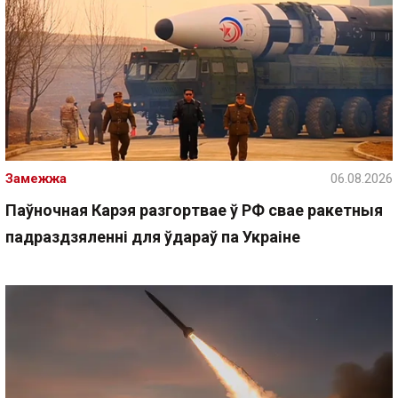
Замежжа
06.08.2026
Паўночная Карэя разгортвае ў РФ свае ракетныя
падраздзяленні для ўдараў па Украіне