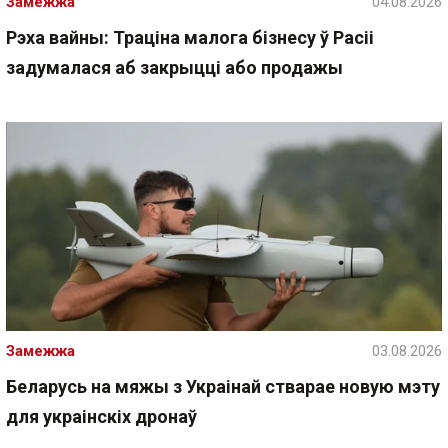
Замежжа
04.08.2026
Рэха вайны: Траціна малога бізнесу ў Расіі
задумалася аб закрыцці або продажы
Замежжа
03.08.2026
Беларусь на мяжы з Украінай стварае новую мэту
для украінскіх дронаў