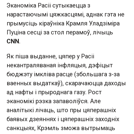
Эканоміка Расіі сутыкаецца з
нарастаючымі цяжкасцямі, аднак гэта не
прымусіць кіраўніка Крамля Уладзіміра
Пуціна сесці за стол перамоў, лічыць
CNN
.
Як піша выданне, цяпер у Расіі
некантраляваная інфляцыя, дэфіцыт
бюджэту імкліва расце (збольшага з-за
ваенных выдаткаў), скарачаюцца даходы
ад нафты і прыроднага газу. Рост
эканомікі рэзка запаволіўся. Але
аналітыкі лічаць, што пры цяперашніх
баявых дзеяннях і цяперашніх заходніх
санкцыях, Крэмль зможа вытрымаць