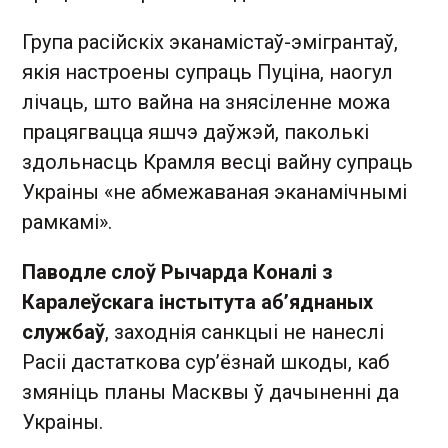
Група расійскіх эканамістаў-эмігрантаў,
якія настроены супраць Пуціна, наогул
лічаць, што вайна на знясіленне можа
працягвацца яшчэ даўжэй, паколькі
здольнасць Крамля весці вайну супраць
Украіны «не абмежаваная эканамічнымі
рамкамі».
Паводле слоў Рычарда Коналі з
Каралеўскага інстытута аб’яднаных
службаў
, заходнія санкцыі не нанеслі
Расіі дастаткова сур’ёзнай шкоды, каб
змяніць планы Масквы ў дачыненні да
Украіны.