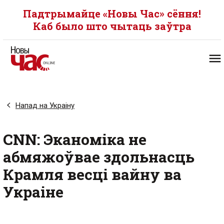
Падтрымайце «Новы Час» сёння!
Каб было што чытаць заўтра
Напад на Украіну
CNN: Эканоміка не
абмяжоўвае здольнасць
Крамля весці вайну ва
Украіне