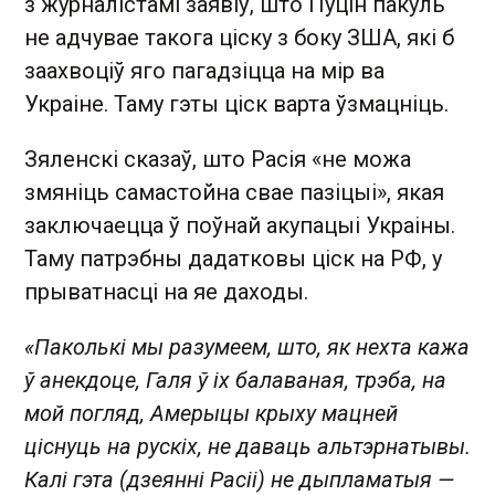
з журналістамі заявіў, што Пуцін пакуль
не адчувае такога ціску з боку ЗША, які б
заахвоціў яго пагадзіцца на мір ва
Украіне. Таму гэты ціск варта ўзмацніць.
Зяленскі сказаў, што Расія «не можа
змяніць самастойна свае пазіцыі», якая
заключаецца ў поўнай акупацыі Украіны.
Таму патрэбны дадатковы ціск на РФ, у
прыватнасці на яе даходы.
«Паколькі мы разумеем, што, як нехта кажа
ў анекдоце, Галя ў іх балаваная, трэба, на
мой погляд, Амерыцы крыху мацней
ціснуць на рускіх, не даваць альтэрнатывы.
Калі гэта (дзеянні Расіі) не дыпламатыя —