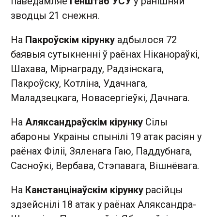
паведамляе
Генштаб УСУ
ў ранішняй
зводцы 21 снежня.
На
Пакроўскім кірунку
адбылося 72
баявыя сутыкненні ў раёнах Ніканораўкі,
Шахава, Мірнаграду, Радзінскага,
Пакроўску, Котліна, Удачнага,
Маладзецкага, Новасергіеўкі, Дачнага.
На
Аляксандраўскім кірунку
Сілы
абароны Украіны спынілі 19 атак расіян у
раёнах Філіі, Зяленага Гаю, Паддубнага,
Сасноўкі, Вербава, Стэпавага, Вішнёвага.
На
Канстанцінаўскім кірунку
расійцы
здзейснілі 18 атак у раёнах Аляксандра-