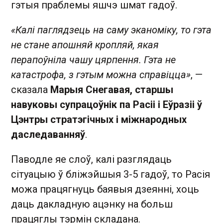
гэтыя праблемы яшчэ шмат гадоў.
«Калі паглядзець на саму эканоміку, то гэта
не стане апошняй кропляй, якая
перапоўніла чашу цярпення. Гэта не
катастрофа, з гэтым можна справіцца»
, —
сказала
Марыя Снегавая, старшы
навуковы супрацоўнік па Расіі і Еўразіі ў
Цэнтры стратэгічных і міжнародных
даследаванняў
.
Паводле яе слоў, калі разглядаць
сітуацыю ў бліжэйшыя 3-5 гадоў, то Расія
можа працягнуць баявыя дзеянні, хоць
даць дакладную ацэнку на больш
працяглы тэрмін складана.