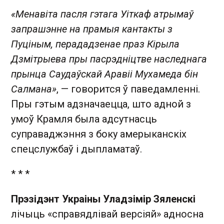
«Менавіта пасля гэтага Уіткаф атрымаў
запрашэнне на прамыя кантакты з
Пуціным, перададзенае праз Кірыла
Дзмітрыева пры пасрэдніцтве наследнага
прынца Саудаўскай Аравіі Мухамеда бін
Салмана»
, — говорится ў паведамленні.
Пры гэтым адзначаецца, што адной з
умоў Крамля была адсутнасць
суправаджэння з боку амерыканскіх
спецслужбаў і дыпламатаў.
* * *
Прэзідэнт Украіны Уладзімір Зяленскі
лічыць «справядлівай версіяй» адносна