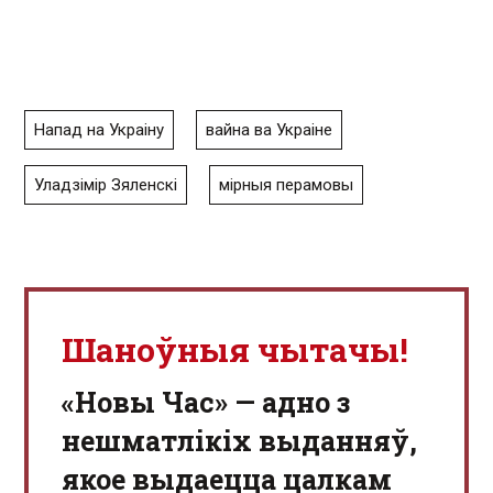
Напад на Украіну
вайна ва Украіне
Уладзімір Зяленскі
мірныя перамовы
Шаноўныя чытачы!
«Новы Час» — адно з
нешматлікіх выданняў,
якое выдаецца цалкам