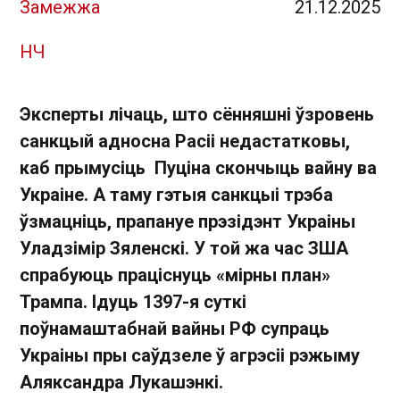
Замежжа
21.12.2025
НЧ
Эксперты лічаць, што сённяшні ўзровень
санкцый адносна Расіі недастатковы,
каб прымусіць Пуціна скончыць вайну ва
Украіне. А таму гэтыя санкцыі трэба
ўзмацніць, прапануе прэзідэнт Украіны
Уладзімір Зяленскі. У той жа час ЗША
спрабуюць праціснуць «мірны план»
Трампа. Ідуць 1397-я суткі
поўнамаштабнай вайны РФ супраць
Украіны пры саўдзеле ў агрэсіі рэжыму
Аляксандра Лукашэнкі.