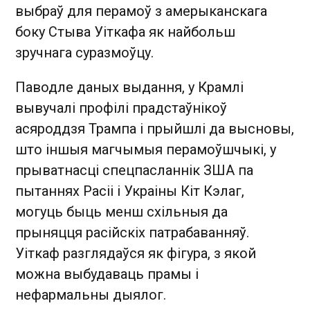
выбраў для перамоў з амерыканскага
боку Стыва Уіткафа як найбольш
зручнага суразмоўцу.
Паводле даных выдання, у Крамлі
вывучалі профілі прадстаўнікоў
асяроддзя Трампа і прыйшлі да высновы,
што іншыя магчымыя перамоўшчыкі, у
прыватнасці спецпасланнік ЗША па
пытаннях Расіі і Украіны Кіт Кэлаг,
могуць быць менш схільныя да
прыняцця расійскіх патрабаванняў.
Уіткаф разглядаўся як фігура, з якой
можна выбудаваць прамы і
нефармальны дыялог.