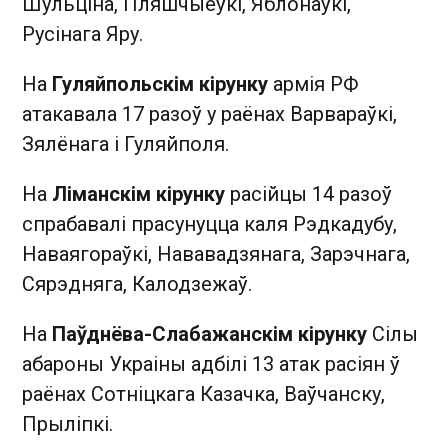
Шульціна, Пляшчыеўкі, Яблонаўкі,
Русінага Яру.
На
Гуляйпольскім кірунку
армія РФ
атакавала 17 разоў у раёнах Варвараўкі,
Зялёнага і Гуляйполя.
На
Ліманскім кірунку
расійцы 14 разоў
спрабавалі прасунуцца каля Рэдкадубу,
Наваягораўкі, Нававадзянага, Зарэчнага,
Сярэдняга, Калодзежаў.
На
Паўднёва-Слабажанскім кірунку
Сілы
абароны Украіны адбілі 13 атак расіян ў
раёнах Сотніцкага Казачка, Ваўчанску,
Прыліпкі.