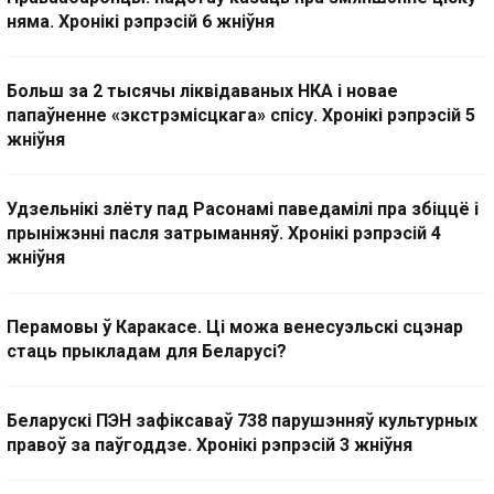
няма. Хронікі рэпрэсій 6 жніўня
Больш за 2 тысячы ліквідаваных НКА і новае
папаўненне «экстрэмісцкага» спісу. Хронікі рэпрэсій 5
жніўня
Удзельнікі злёту пад Расонамі паведамілі пра збіццё і
прыніжэнні пасля затрыманняў. Хронікі рэпрэсій 4
жніўня
Перамовы ў Каракасе. Ці можа венесуэльскі сцэнар
стаць прыкладам для Беларусі?
Беларускі ПЭН зафіксаваў 738 парушэнняў культурных
правоў за паўгоддзе. Хронікі рэпрэсій 3 жніўня