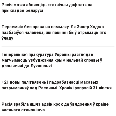
Расія можа абвясціць «тэхнічны дэфолт» па
прыкладзе Беларусі
Пераемнік без права на памылку. Як Энвер Ходжа
пазбавіўся чалавека, які павінен быў атрымаць яго
ўладу
Генеральная пракуратура Украіны разглядае
магчымасць узбуджэння крымінальнай справы ў
дачыненні да Лукашэнкі
+21 новы палітвязень і падрабязнасці масавых
затрыманняў пад Расонамі. Хронікі рэпрэсій 31 ліпеня
Расія зрабіла яшчэ адзін крок да ўвядзення ў краіне
ваеннага становішча