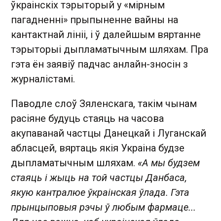
ўкраінскіх тэрыторый у «мірным
пагадненні» прыпыненне вайны на
кантактнай лініі, і ў далейшым вяртанне
тэрыторыі дыпламатычным шляхам. Пра
гэта ён заявіў падчас анлайн-зносін з
журналістамі.
Паводле слоў Зяленскага, такім чынам
расіяне будуць стаяць на часова
акупаванай частцы Данецкай і Луганскай
абласцей, вяртаць якія Украіна будзе
дыпламатычным шляхам.
«А мы будзем
стаяць і жыць на той частцы Данбаса,
якую кантралюе ўкраінская ўлада. Гэта
прынцыповыя рэчы ў любым фармаце...