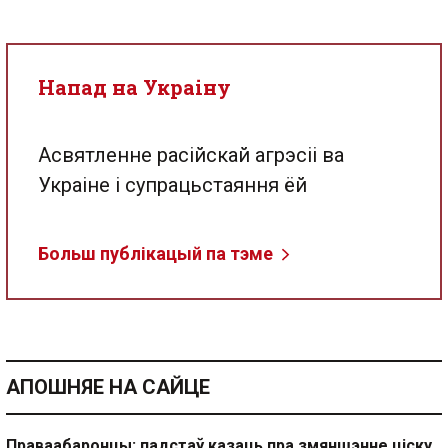
Напад на Украіну
Асвятленне расійскай агрэсіі ва
Украіне і супрацьстаяння ёй
Больш публікацый па тэме
АПОШНЯЕ НА САЙЦЕ
Праваабаронцы: падстаў казаць пра змяншэнне ціску