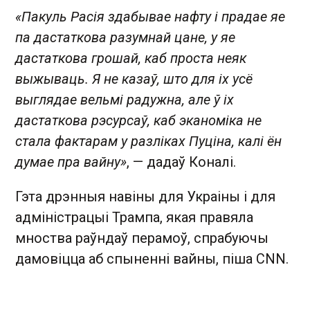
«Пакуль Расія здабывае нафту і прадае яе
па дастаткова разумнай цане, у яе
дастаткова грошай, каб проста неяк
выжываць. Я не казаў, што для іх усё
выглядае вельмі радужна, але ў іх
дастаткова рэсурсаў, каб эканоміка не
стала фактарам у разліках Пуціна, калі ён
думае пра вайну»
, — дадаў Коналі.
Гэта дрэнныя навіны для Украіны і для
адміністрацыі Трампа, якая правяла
мноства раўндаў перамоў, спрабуючы
дамовіцца аб спыненні вайны, піша CNN.