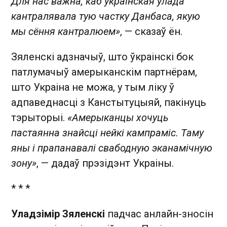
Для нас важна, каб украінская ўлада
кантралявала тую частку Данбаса, якую
мы сёння кантралюем»
, — сказаў ён.
Зяленскі адзначыў, што ўкраінскі бок
патлумачыў амерыканскім партнёрам,
што Украіна не можа, у тым ліку ў
адпаведнасці з Канстытуцыяй, пакінуць
тэрыторыі.
«Амерыканцы хочуць
пастаянна знайсці нейкі кампраміс. Таму
яны і прапанавалі свабодную эканамічную
зону»
, — дадаў прэзідэнт Украіны.
* * *
Уладзімір Зяленскі
падчас анлайн-зносін