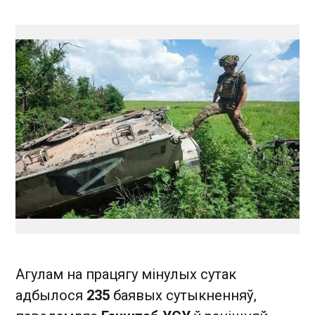
Агулам на працягу мінулых сутак
адбылося
235
баявых сутыкненняў,