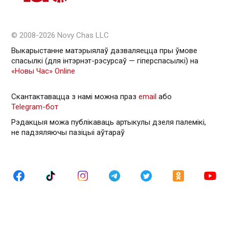
© 2008-2026 Novy Chas LLC
Выкарыстанне матэрыялаў дазваляецца пры ўмове
спасылкі (для інтэрнэт-рэсурсаў — гiперспасылкi) на
«Новы Час» Online
Скантактавацца з намі можна праз
email
або
Telegram-бот
Рэдакцыя можа публікаваць артыкулы дзеля палемікі,
не падзяляючы пазіцыі аўтараў