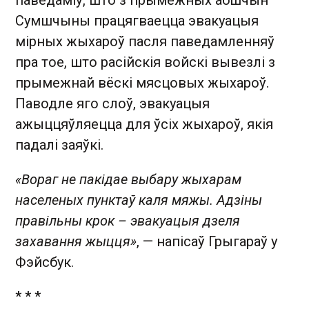
паведаміў, што з прымежных абшчын
Сумшчыны працягваецца эвакуацыя
мірных жыхароў пасля паведамленняў
пра тое, што расійскія войскі вывезлі з
прымежнай вёскі мясцовых жыхароў.
Паводле яго слоў, эвакуацыя
ажыццяўляецца для ўсіх жыхароў, якія
падалі заяўкі.
«Вораг не пакідае выбару жыхарам
населеных пунктаў каля мяжы. Адзіны
правільны крок – эвакуацыя дзеля
захавання жыцця»
, — напісаў Грыгараў у
Фэйсбук.
* * *