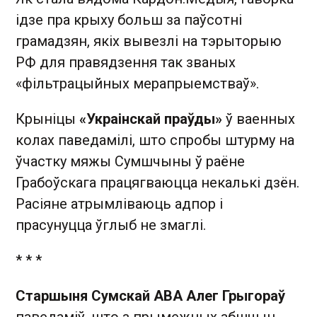
ідзе пра крыху больш за паўсотні
грамадзян, якіх вывезлі на тэрыторыю
РФ для правядзення так званых
«фільтрацыйных мерапрыемстваў».
Крыніцы
«Украінскай праўды»
ў ваенных
колах паведамілі, што спробы штурму на
ўчастку мяжы Сумшчыны ў раёне
Грабоўскага працягваюцца некалькі дзён.
Расіяне атрымліваюць адпор і
прасунуцца ўглыб не змаглі.
* * *
Старшыня Сумскай АВА Алег Грыгораў