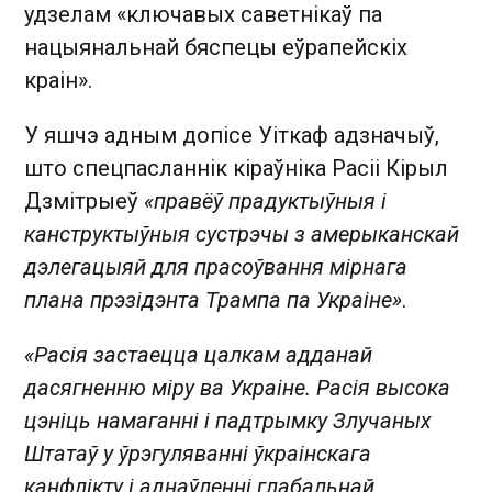
удзелам «ключавых саветнікаў па
нацыянальнай бяспецы еўрапейскіх
краін».
У яшчэ адным допісе Уіткаф адзначыў,
што спецпасланнік кіраўніка Расіі Кірыл
Дзмітрыеў
«правёў прадуктыўныя і
канструктыўныя сустрэчы з амерыканскай
дэлегацыяй для прасоўвання мірнага
плана прэзідэнта Трампа па Украіне»
.
«Расія застаецца цалкам адданай
дасягненню міру ва Украіне. Расія высока
цэніць намаганні і падтрымку Злучаных
Штатаў у ўрэгуляванні ўкраінскага
канфлікту і аднаўленні глабальнай