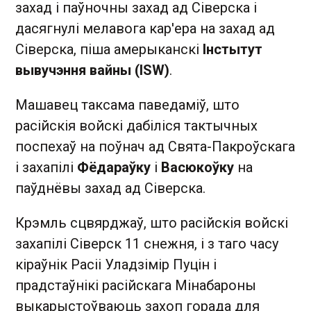
захад і паўночны захад ад Сіверска і
дасягнулі мелавога кар'ера на захад ад
Сіверска, піша амерыканскі
Інстытут
вывучэння вайны (ISW)
.
Машавец таксама паведаміў, што
расійскія войскі дабіліся тактычных
поспехаў на поўнач ад Свята-Пакроўскага
і захапілі
Фёдараўку
і
Васюкоўку
на
паўднёвы захад ад Сіверска.
Крэмль сцвярджаў, што расійскія войскі
захапілі Сіверск 11 снежня, і з таго часу
кіраўнік Расіі Уладзімір Пуцін і
прадстаўнікі расійскага Мінабароны
выкарыстоўваюць захоп горада для