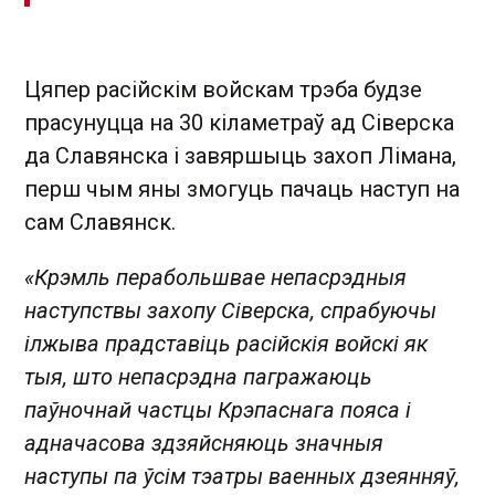
Цяпер расійскім войскам трэба будзе
прасунуцца на 30 кіламетраў ад Сіверска
да Славянска і завяршыць захоп Лімана,
перш чым яны змогуць пачаць наступ на
сам Славянск.
«Крэмль перабольшвае непасрэдныя
наступствы захопу Сіверска, спрабуючы
ілжыва прадставіць расійскія войскі як
тыя, што непасрэдна пагражаюць
паўночнай частцы Крэпаснага пояса і
адначасова здзяйсняюць значныя
наступы па ўсім тэатры ваенных дзеянняў,