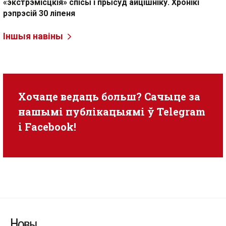
«экстрэмісцкія» спісы і прысуд айцішніку. Хронікі
рэпрэсій 30 ліпеня
Іншыя навіны
Хочаце ведаць больш? Сачыце за
нашымі публікацыямі ў
Telegram
i
Facebook
!