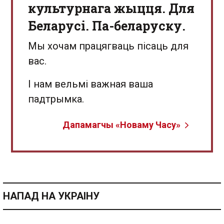
культурнага жыцця. Для
Беларусі. Па-беларуску.
Мы хочам працягваць пісаць для
вас.
І нам вельмі важная ваша
падтрымка.
Дапамагчы «Новаму Часу»
НАПАД НА УКРАІНУ