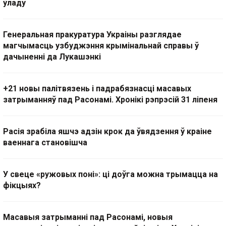
ўладу
Генеральная пракуратура Украіны разглядае
магчымасць узбуджэння крымінальнай справы ў
дачыненні да Лукашэнкі
+21 новы палітвязень і падрабязнасці масавых
затрыманняў пад Расонамі. Хронікі рэпрэсій 31 ліпеня
Расія зрабіла яшчэ адзін крок да ўвядзення ў краіне
ваеннага становішча
У свеце «ружовых поні»: ці доўга можна трымацца на
фікцыях?
Масавыя затрыманні пад Расонамі, новыя