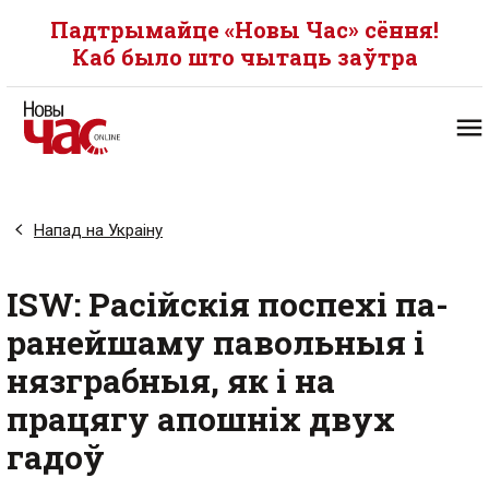
Падтрымайце «Новы Час» сёння!
Каб было што чытаць заўтра
Напад на Украіну
ISW: Расійскія поспехі па-
ранейшаму павольныя і
нязграбныя, як і на
працягу апошніх двух
гадоў