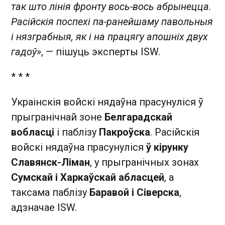
так што лінія фронту вось-вось абрынецца.
Расійскія поспехі па-ранейшаму павольныя
і нязграбныя, як і на працягу апошніх двух
гадоў»
, — пішуць эксперты ISW.
* * *
Украінскія войскі нядаўна прасунуліся ў
прыгранічнай зоне
Белгарадскай
вобласці
і паблізу
Пакроўска
. Расійскія
войскі нядаўна прасунуліся
ў кірунку
Славянск-Ліман
, у прыгранічных зонах
Сумскай і Харкаўскай абласцей
, а
таксама паблізу
Баравой і Сіверска
,
адзначае ISW.