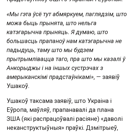
«Мы гэта ўсё тут абмяркуем, паглядзім, што
можа быць прынята, што нельга
катэгарычна прыняць. Я думаю, што
большасць прапаноў нам катэгарычна не
падыдуць, таму што мы будзем
прытрымлівацца таго, пра што мы казалі ў
Анкорыджы і на іншых сустрэчах з
амерыканскімі прадстаўнікамі»
, — заявіў
Ушакоў.
Ушакоў таксама заявіў, што Украіна і
Еўропа, маўляў, прапанавалі да плана
ЗША (які распрацоўвалі расіяне) «даволі
неканструктыўныя» праўкі. Дзмітрыеў,