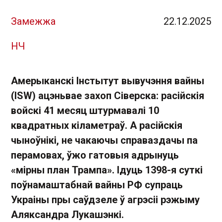
Замежжа
22.12.2025
НЧ
Амерыканскі Інстытут вывучэння вайны
(ISW) ацэньвае захоп Сіверска: расійскія
войскі 41 месяц штурмавалі 10
квадратных кіламетраў. А расійскія
чыноўнікі, не чакаючы справаздачы па
перамовах, ўжо гатовыя адрынуць
«мірны план Трампа». Ідуць 1398-я суткі
поўнамаштабнай вайны РФ супраць
Украіны пры саўдзеле ў агрэсіі рэжыму
Аляксандра Лукашэнкі.