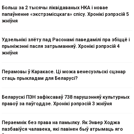
Больш за 2 тысячы ліквідаваных НКА і новае
папаўненне «экстрэмісцкага» спісу. Хронікі рэпрэсій 5
жніўня
Удзельнікі злёту пад Расонамі паведамілі пра збіццё і
прыніжэнні пасля затрыманняў. Хронікі рэпрэсій 4
жніўня
Перамовы ў Каракасе. Ці можа венесуэльскі сцэнар
стаць прыкладам для Беларусі?
Беларускі ПЭН зафіксаваў 738 парушэнняў культурных
правоў за паўгоддзе. Хронікі рэпрэсій 3 жніўня
Пераемнік без права на памылку. Як Энвер Ходжа
пазбавіўся чалавека, які павінен быў атрымаць яго