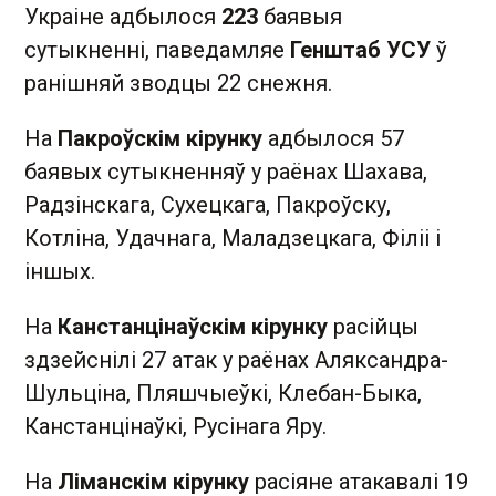
Украіне адбылося
223
баявыя
сутыкненні, паведамляе
Генштаб УСУ
ў
ранішняй зводцы 22 снежня.
На
Пакроўскім кірунку
адбылося 57
баявых сутыкненняў у раёнах Шахава,
Радзінскага, Сухецкага, Пакроўску,
Котліна, Удачнага, Маладзецкага, Філіі і
іншых.
На
Канстанцінаўскім кірунку
расійцы
здзейснілі 27 атак у раёнах Аляксандра-
Шульціна, Пляшчыеўкі, Клебан-Быка,
Канстанцінаўкі, Русінага Яру.
На
Ліманскім кірунку
расіяне атакавалі 19