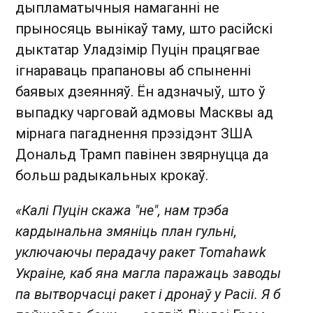
дыпламатычныя намаганні не
прыносяць вынікаў таму, што расійскі
дыктатар Уладзімір Пуцін працягвае
ігнараваць прапановы аб спыненні
баявых дзеянняў. Ён адзначыў, што ў
выпадку чарговай адмовы Масквы ад
мірнага пагаднення прэзідэнт ЗША
Дональд Трамп павінен звярнуцца да
больш радыкальных крокаў.
«Калі Пуцін скажа "не", нам трэба
кардынальна змяніць план гульні,
уключаючы перадачу ракет Tomahawk
Украіне, каб яна магла паражаць заводы
па вытворчасці ракет і дронаў у Расіі. Я б