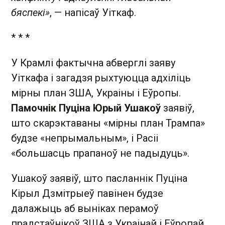
бяспекі»
, — напісаў Уіткаф.
* * *
У Крамлі фактычна абверглі заяву
Уіткафа і загадзя рыхтуюцца адхіліць
мірны план ЗША, Украіны і Еўропы.
Памочнік Пуціна Юрый Ушакоў
заявіў,
што скарэктаваны «мірны план Трампа»
будзе «непрымальным», і Расіі
«большасць прапаноў не падыдуць».
Ушакоў заявіў, што пасланнік Пуціна
Кірыл Дзмітрыеў павінен будзе
далажыць аб выніках перамоў
прадстаўнікоў ЗША з Украінай і Еўропай.