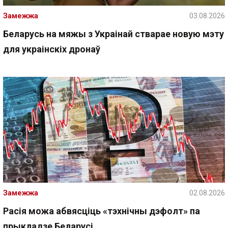
Замежжа
03.08.2026
Беларусь на мяжы з Украінай стварае новую мэту
для украінскіх дронаў
Замежжа
02.08.2026
Расія можа абвясціць «тэхнічны дэфолт» па
прыкладзе Беларусі