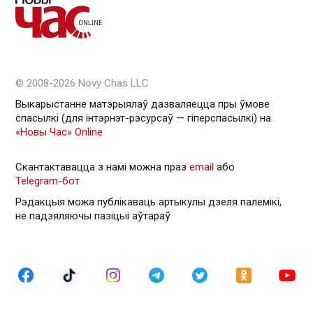
© 2008-2026 Novy Chas LLC
Выкарыстанне матэрыялаў дазваляецца пры ўмове
спасылкі (для інтэрнэт-рэсурсаў — гiперспасылкi) на
«Новы Час» Online
Скантактавацца з намі можна праз
email
або
Telegram-бот
Рэдакцыя можа публікаваць артыкулы дзеля палемікі,
не падзяляючы пазіцыі аўтараў