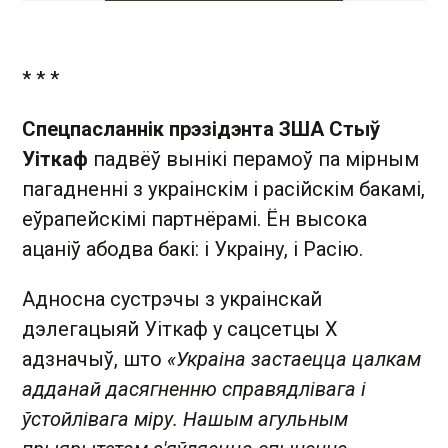
* * *
Спецпасланнік прэзідэнта ЗША Стыў
Уіткаф
падвёў вынікі перамоў па мірным
пагадненні з украінскім і расійскім бакамі,
еўрапейскімі партнёрамі. Ён высока
ацаніў абодва бакі: і Украіну, і Расію.
Адносна сустрэчы з украінскай
дэлегацыяй Уіткаф у сацсетцы Х
адзначыў, што
«Украіна застаецца цалкам
адданай дасягненню справядлівага і
ўстойлівага міру. Нашым агульным