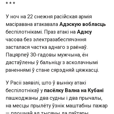
* * *
У ноч на 22 снежня расійская армія
масіравана атакавала
Адэскую вобласць
беспілотнікамі. Праз атакі на
Адэсу
часова без электразабеспячэння
засталася частка аднаго з раёнаў.
Пацярпеў 30-гадовы мужчына, ён
дастаўлены ў бальніцу з асколачнымі
раненнямі ў стане сярэдняй цяжкасці.
У Расіі заявілі, што ў выніку атакі
беспілотнікаў у
пасёлку Вална на Кубані
пашкоджаны два судны і два прычалы,
на месцы прылёту ўзнік маштабны пажар
— плошчай ад тысячы да паўтары