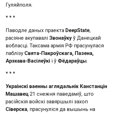
Гуляйполя.
* * *
Паводле даных праекта
DeepState
,
расіяне акупавалі
Звонаўку
ў Данецкай
вобласці. Таксама армія РФ прасунулася
паблізу
Свята-Пакроўскага, Пазена,
Арэхава-Васілеўкі
і ў
Фёдараўцы
.
* * *
Украінскі ваенны аглядальнік Канстанцін
Машавец
21 снежня паведаміў, што
расійскія войскі завяршылі захоп
Сіверска
, прасунуліся да вышынь на