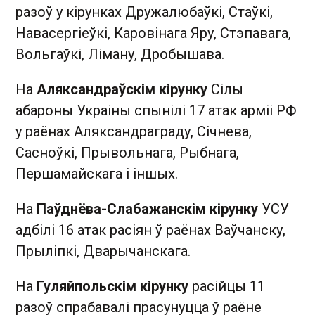
разоў у кірунках Дружалюбаўкі, Стаўкі,
Навасергіеўкі, Каровінага Яру, Стэпавага,
Вольгаўкі, Ліману, Дробышава.
На
Аляксандраўскім кірунку
Сілы
абароны Украіны спынілі 17 атак арміі РФ
у раёнах Аляксандраграду, Січнева,
Сасноўкі, Прывольнага, Рыбнага,
Першамайскага і іншых.
На
Паўднёва-Слабажанскім кірунку
УСУ
адбілі 16 атак расіян ў раёнах Ваўчанску,
Прыліпкі, Дварычанскага.
На
Гуляйпольскім кірунку
расійцы 11
разоў спрабавалі прасунуцца ў раёне