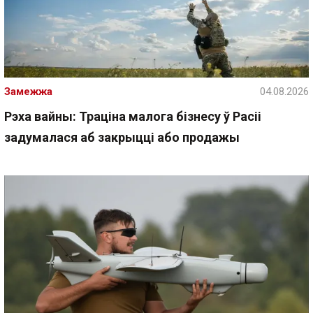
Замежжа
04.08.2026
Рэха вайны: Траціна малога бізнесу ў Расіі
задумалася аб закрыцці або продажы