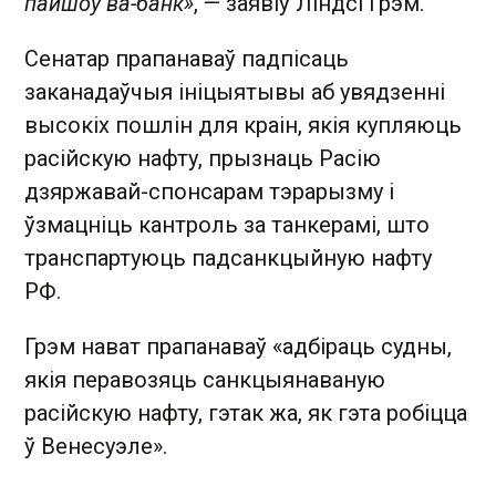
пайшоў ва-банк»
, — заявіў Ліндсі Грэм.
Сенатар прапанаваў падпісаць
заканадаўчыя ініцыятывы аб увядзенні
высокіх пошлін для краін, якія купляюць
расійскую нафту, прызнаць Расію
дзяржавай-спонсарам тэрарызму і
ўзмацніць кантроль за танкерамі, што
транспартуюць падсанкцыйную нафту
РФ.
Грэм нават прапанаваў «адбіраць судны,
якія перавозяць санкцыянаваную
расійскую нафту, гэтак жа, як гэта робіцца
ў Венесуэле».