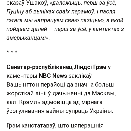
сказаў Ушакоў,
«даложыць, перш за ўсё,
Пуціну аб выніках сваіх перамоў. І пасля
гэтага мы напрацуем сваю пазіцыю, з якой
пойдзем далей — перш за ўсё, у кантактах з
амерыканцамі»
.
* * *
Сенатар-рэспубліканец Ліндсі Грэм
у
каментары
NBC News
заклікаў
Вашынгтон перайсці да значна больш
жорсткай лініі ў дачыненні да Масквы,
калі Крэмль адмовіцца ад мірнага
ўрэгулявання вайны супраць Украіны.
Грэм канстатаваў, што цяперашнія