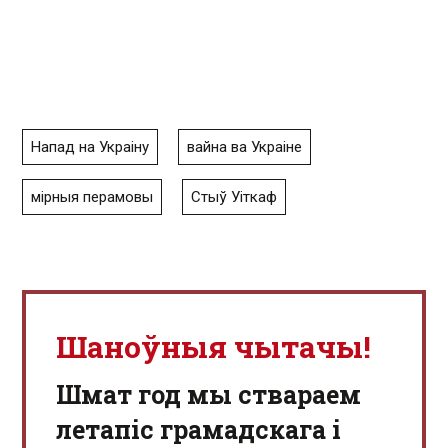
Напад на Украіну
вайна ва Украіне
мірныя перамовы
Стыў Уіткаф
Шаноўныя чытачы!
Шмат год мы ствараем
летапіс грамадскага і