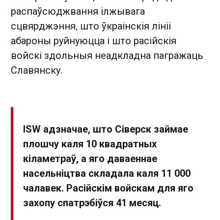
распаўсюджвання ілжывага
сцвярджэння, што ўкраінскія лініі
абароны руйнуюцца і што расійскія
войскі здольныя неадкладна пагражаць
Славянску.
ISW адзначае, што Сіверск займае
плошчу каля 10 квадратных
кіламетраў, а яго даваеннае
насельніцтва складала каля 11 000
чалавек. Расійскім войскам для яго
захопу спатрэбіўся 41 месяц.