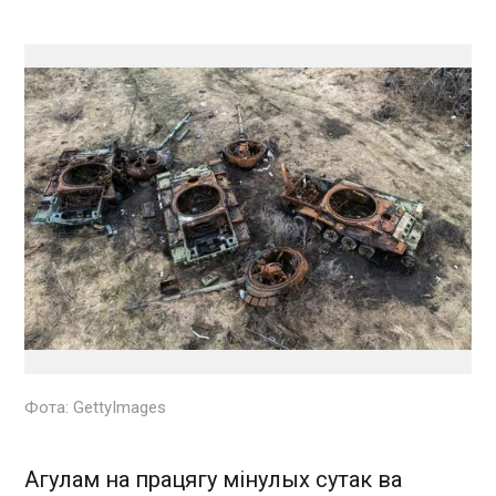
Фота: GettyImages
Агулам на працягу мінулых сутак ва