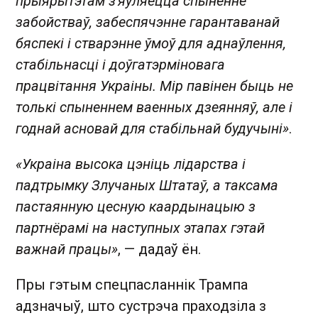
прыярытэтам з'яўляецца спыненне
забойстваў, забеспячэнне гарантаванай
бяспекі і стварэнне ўмоў для аднаўлення,
стабільнасці і доўгатэрміновага
працвітання Украіны. Мір павінен быць не
толькі спыненнем ваенных дзеянняў, але і
годнай асновай для стабільнай будучыні»
.
«Украіна высока цэніць лідарства і
падтрымку Злучаных Штатаў, а таксама
пастаянную цесную каардынацыю з
партнёрамі на наступных этапах гэтай
важнай працы»
, — дадаў ён.
Пры гэтым спецпасланнік Трампа
адзначыў, што сустрэча праходзіла з