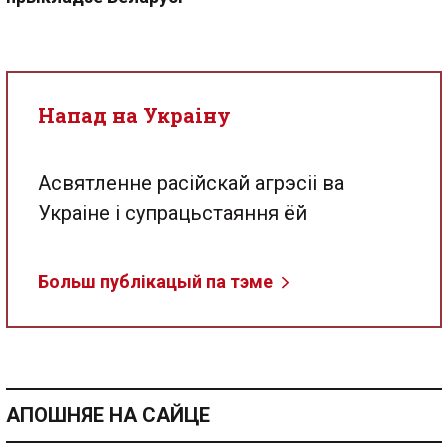
Напад на Украіну
Асвятленне расійскай агрэсіі ва
Украіне і супрацьстаяння ёй
Больш публікацый па тэме
АПОШНЯЕ НА САЙЦЕ