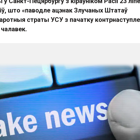
ў Санкт-Пецярбургу з кіраўніком Расіі 23 ліп
іў, што «паводле ацэнак Злучаных Штатаў
аротныя страты УСУ з пачатку контрнаступл
 чалавек.