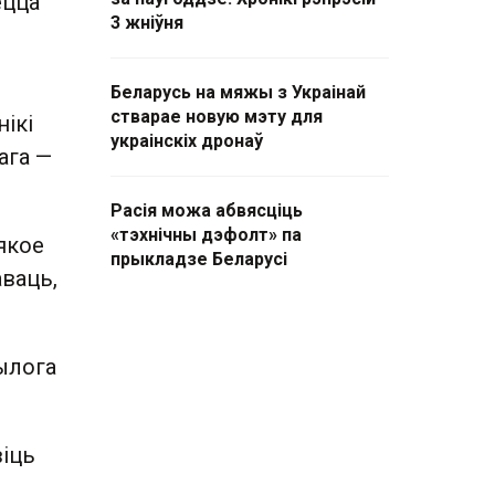
ецца
3 жніўня
Беларусь на мяжы з Украінай
стварае новую мэту для
ікі
украінскіх дронаў
ага —
Расія можа абвясціць
«тэхнічны дэфолт» па
якое
прыкладзе Беларусі
аваць,
ылога
іць