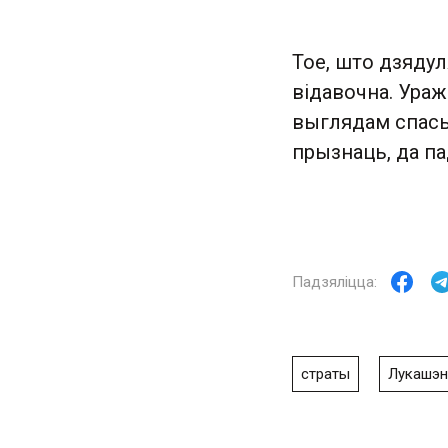
Тое, што дзядул
відавочна. Ураж
выглядам спасыл
прызнаць, да па
страты
Лукашэн