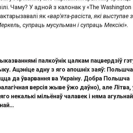
ілі. Чаму? У адной з калонак у «The Washington
рактарызавалі як
«вар'ята-расіста, які выступае 
еркель, супраць мусульман і супраць Мексікі»
.
ыказваннямі палкоўнік цалкам пацвердзіў гэ
ку. Ацэніце адну з яго апошніх заяў: Польшча 
цца да ўварвання ва Украіну. Добра Польшча
ралагічная версія жыве ўжо даўно), але Літва, 
яго некалькі мільёнаў чалавек і няма агульнай
інай…