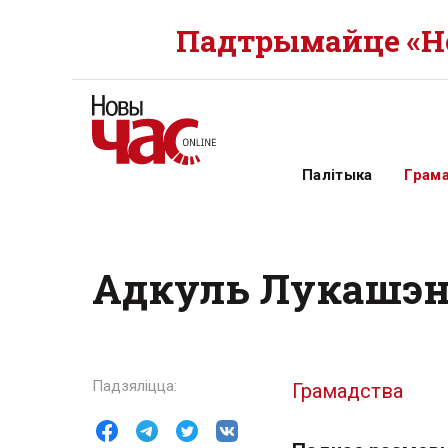
Падтрымайце «Но
Палітыка
Грам
Адкуль Лукашэнк
Грамадства