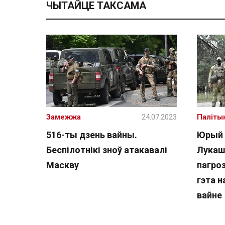
ЧЫТАЙЦЕ ТАКСАМА
Замежжа
24.07.2023
Паліты
516-ты дзень вайны.
Юрый 
Беспілотнікі зноў атакавалі
Лукашэ
Маскву
пагро
гэта 
вайне