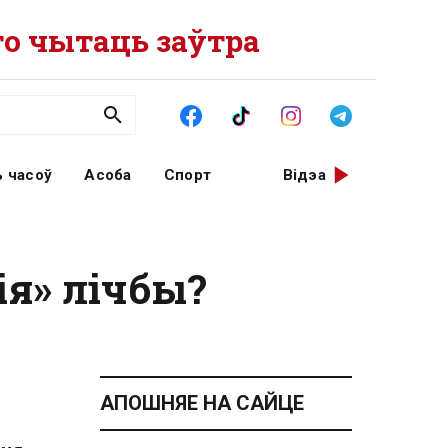
о чытаць заўтра
 часоў
Асоба
Спорт
Відэа
я» лічбы?
АПОШНЯЕ НА САЙЦЕ