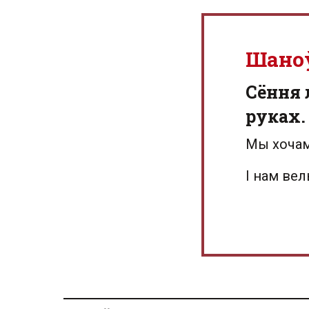
Шано
Сёння 
руках.
Мы хочам
І нам ве