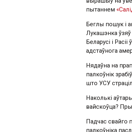
вырашыў на ўвес
пытаннем
«Сал
Беглы пошук і а
Лукашэнка ўзяў 
Беларусі і Расіі
адстаўнога аме
Нядаўна на прап
палкоўнік зрабі
што УСУ страціл
Наколькі аўтар
вайскоўца? Пры
Падчас свайго 
палкоўніка пасл