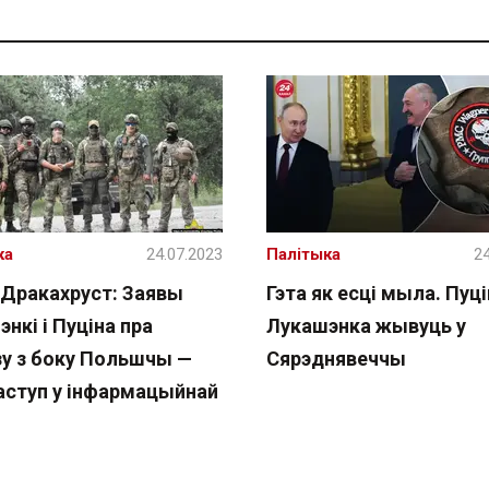
ка
24.07.2023
Палітыка
24
Дракахруст: Заявы
Гэта як есці мыла. Пуцін
нкі і Пуціна пра
Лукашэнка жывуць у
зу з боку Польшчы —
Сярэднявеччы
наступ у інфармацыйнай