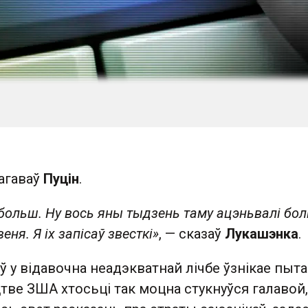
эагаваў
Пуцін
.
 больш. Ну вось яны тыдзень таму ацэньвалі бо
еня. Я іх запісаў звесткі»
, — сказаў
Лукашэнка
.
 у відавочна неадэкватнай лічбе ўзнікае пыта
цтве ЗША хтосьці так моцна стукнуўся галавой