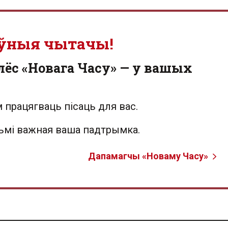
ўныя чытачы!
лёс «Новага Часу» — у вашых
 працягваць пісаць для вас.
льмі важная ваша падтрымка.
Дапамагчы «Новаму Часу»