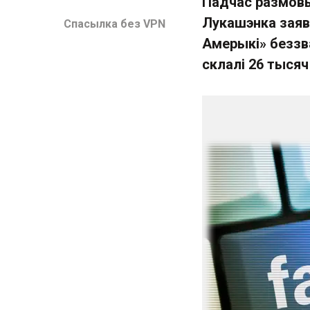
Падчас размовы 
Лукашэнка заяв
Спасылка без VPN
Амерыкі» беззв
склалі 26 тысяч