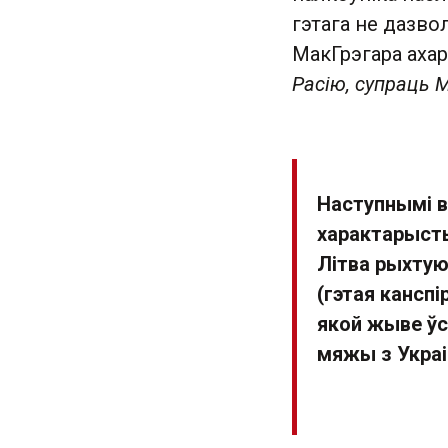
гэтага не дазвол
МакГрэгара аха
Расію, супраць М
Наступнымі в
характарысты
Літва рыхтую
(гэтая канспі
якой жыве ўс
мяжы з Укра