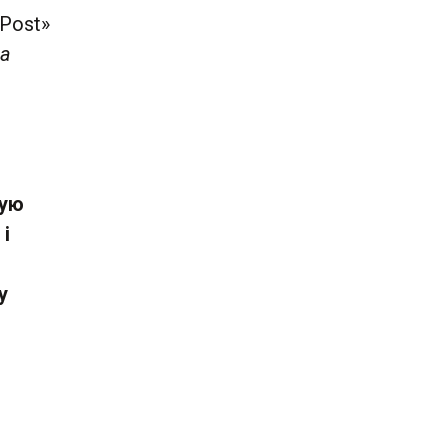
 Post»
за
тую
і
у