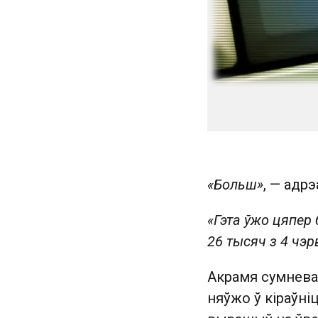
«Больш»
, — адр
«Гэта ўжо цяпер
26 тысяч з 4 чэрв
Акрамя сумневаў
няўжо ў кіраўні