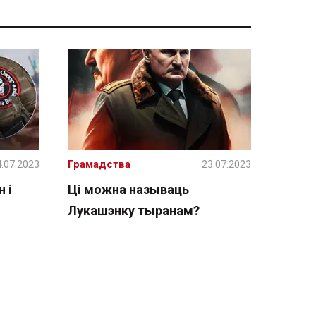
.07.2023
Грамадства
23.07.2023
 і
Ці можна называць
Лукашэнку тыранам?