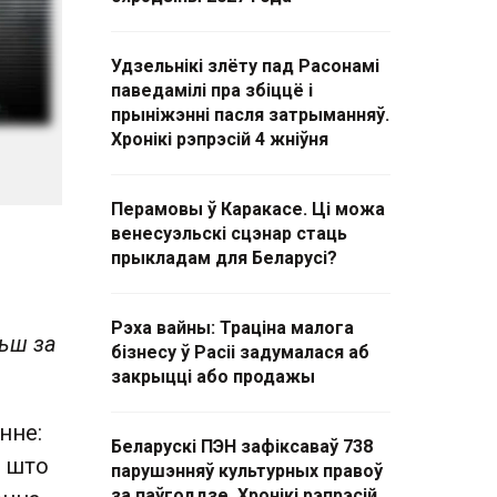
Удзельнікі злёту пад Расонамі
паведамілі пра збіццё і
прыніжэнні пасля затрыманняў.
Хронікі рэпрэсій 4 жніўня
Перамовы ў Каракасе. Ці можа
венесуэльскі сцэнар стаць
прыкладам для Беларусі?
Рэха вайны: Траціна малога
льш за
бізнесу ў Расіі задумалася аб
закрыцці або продажы
нне:
Беларускі ПЭН зафіксаваў 738
, што
парушэнняў культурных правоў
за паўгоддзе. Хронікі рэпрэсій