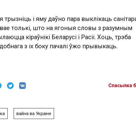
я трызніць і яму даўно пара выклікаць санітара
вае толькі, што на ягоныя словы з разумным
аюцца кіраўнікі Беларусі і Расіі. Хоць, трэба
добнага з іх боку пачалі ўжо прывыкаць.
Спасылка 
ка
вайна ва Украіне