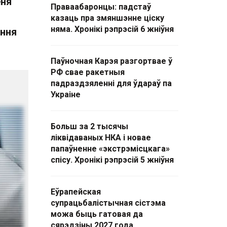
еня
Праваабаронцы: падстаў
казаць пра змяншэнне ціску
няма. Хронікі рэпрэсій 6 жніўня
ення
Паўночная Карэя разгортвае ў
РФ свае ракетныя
падраздзяленні для ўдараў па
Украіне
Больш за 2 тысячы
ліквідаваных НКА і новае
папаўненне «экстрэмісцкага»
спісу. Хронікі рэпрэсій 5 жніўня
Еўрапейская
супрацьбалістычная сістэма
можа быць гатовая да
сярэдзіны 2027 года