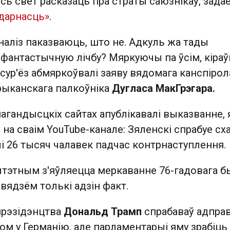
ь свет расказаць пра страты саюзнікаў, зада
ідарнасць»
.
наліз паказваюць, што не. Адкуль жа тады
фантастычную лічбу? Мяркуючы па ўсім, кіраўн
 ўсур'ёз абмяркоўвалі заяву вядомага канспірол
рыканскага палкоўніка
Дугласа МакГрэгара.
агандысцкіх сайтах апублікавалі выказванне, 
ў на сваім YouTube-канале: Зяленскі спрабуе сх
і 26 тысяч чалавек падчас контрнаступлення.
ытэтным з'яўляецца меркаванне 76-гадовага б
вядзём толькі адзін факт.
прэзідэнцтва
Дональд Трамп
спрабаваў адправ
ом у Германію, але парламентарыі яму зрабіць