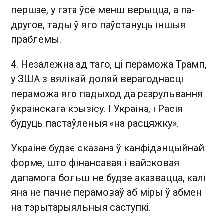
першае, у гэта ўсё менш верыцца, а па-
другое, тады ў яго паўстануць іншыя
праблемы.
4. Незалежна ад таго, ці пераможа Трамп,
у ЗША з вялікай доляй верагоднасці
пераможа яго падыход да разрульвання
ўкраінскага крызісу. І Украіна, і Расія
будуць пастаўленыя «на расцяжку».
Украіне будзе сказана ў канфідэнцыйнай
форме, што фінансавая і вайсковая
дапамога больш не будзе аказвацца, калі
яна не пачне перамоваў аб міры ў абмен
на тэрытарыяльныя саступкі.