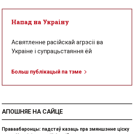
Напад на Украіну
Асвятленне расійскай агрэсіі ва
Украіне і супрацьстаяння ёй
Больш публікацый па тэме
АПОШНЯЕ НА САЙЦЕ
Праваабаронцы: падстаў казаць пра змяншэнне ціску