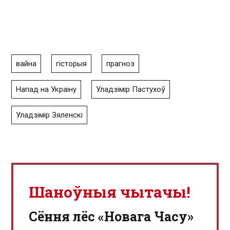
вайна
гісторыя
прагноз
Напад на Украіну
Уладзімір Пастухоў
Уладзімір Зяленскі
Шаноўныя чытачы!
Сёння лёс «Новага Часу»