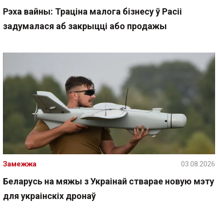
Рэха вайны: Траціна малога бізнесу ў Расіі
задумалася аб закрыцці або продажы
Замежжа
03.08.2026
Беларусь на мяжы з Украінай стварае новую мэту
для украінскіх дронаў