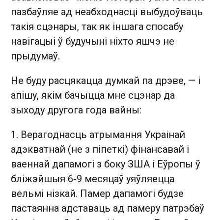
пазбаўляе ад неабходнасці выбудоўваць
такія сцэнары, так як іншага спосабу
навігацыі ў будучыні ніхто яшчэ не
прыдумаў.
Не буду расцякацца думкай па дрэве, — і
апішу, якім бачыцца мне сцэнар да
зыходу другога года вайны:
1. Верагоднасць атрымання Украінай
адэкватнай (не з піпеткі) фінансавай і
ваеннай дапамогі з боку ЗША і Еўропы ў
бліжэйшыя 6-9 месяцаў уяўляецца
вельмі нізкай. Памер дапамогі будзе
пастаянна адставаць ад памеру патрэбаў