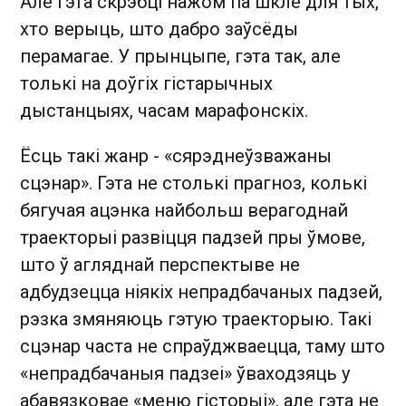
Але гэта скрэбці нажом па шкле для тых,
хто верыць, што дабро заўсёды
перамагае. У прынцыпе, гэта так, але
толькі на доўгіх гістарычных
дыстанцыях, часам марафонскіх.
Ёсць такі жанр - «сярэднеўзважаны
сцэнар». Гэта не столькі прагноз, колькі
бягучая ацэнка найбольш верагоднай
траекторыі развіцця падзей пры ўмове,
што ў агляднай перспектыве не
адбудзецца ніякіх непрадбачаных падзей,
рэзка змяняюць гэтую траекторыю. Такі
сцэнар часта не спраўджваецца, таму што
«непрадбачаныя падзеі» ўваходзяць у
абавязковае «меню гісторыі», але гэта не