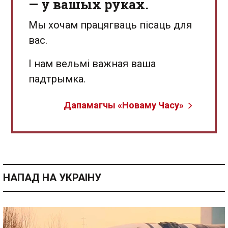
— у вашых руках.
Мы хочам працягваць пісаць для
вас.
І нам вельмі важная ваша
падтрымка.
Дапамагчы «Новаму Часу»
НАПАД НА УКРАІНУ