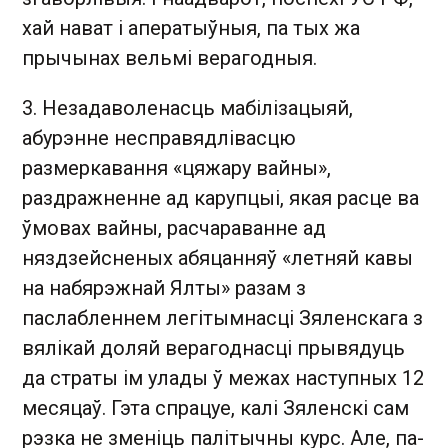
хай нават і аператыўныя, па тых жа
прычынах вельмі верагодныя.
3. Незадаволенасць мабілізацыяй,
абурэнне несправядлівасцю
размеркавання «цяжару вайны»,
раздражненне ад карупцыі, якая расце ва
ўмовах вайны, расчараванне ад
няздзейсненых абяцанняў «летняй кавы
на набярэжнай Ялты» разам з
паслабленнем легітымнасці Зяленскага з
вялікай доляй верагоднасці прывядуць
да страты ім улады ў межах наступных 12
месяцаў. Гэта спрацуе, калі Зяленскі сам
рэзка не зменіць палітычны курс. Але, па-