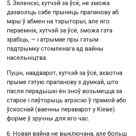
5. Зяленскі, хутчэй за ўсё, не зможа
дазволіць сабе прыняць прапанову аб
міры ў абмен на тэрыторыі, але яго
пераемнік, хутчэй за ўсё, зможа гэта
зрабіць, — і атрымае пры гэтым
падтрымку стомленага ад вайны
насельніцтва.
Пуцін, наадварот, хутчэй за ўсё, ахвотна
прыме гэтую прапанову з думкай, што
пасля перадышкі ён зноў возьмецца за
старое і паўторыць агрэсію ў прамой або
ўскоснай (ваенны пераварот у Кіеве)
форме ў зручны для яго час.
6. Новая вайна не выключана, але больш