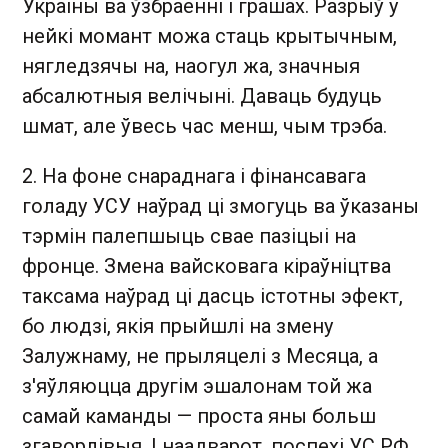
Украіны ва ўзбраенні і грашах. Разрыў у
нейкі момант можа стаць крытычным,
нягледзячы на, наогул жа, значныя
абсалютныя велічыні. Даваць будуць
шмат, але ўвесь час менш, чым трэба.
2. На фоне снараднага і фінансавага
голаду УСУ наўрад ці змогуць ва ўказаны
тэрмін палепшыць свае пазіцыі на
фронце. Змена вайсковага кіраўніцтва
таксама наўрад ці дасць істотны эфект,
бо людзі, якія прыйшлі на змену
Залужнаму, не прыляцелі з Месяца, а
з'яўляюцца другім эшалонам той жа
самай каманды — проста яны больш
згаворлівыя. І наадварот, поспехі УС РФ,