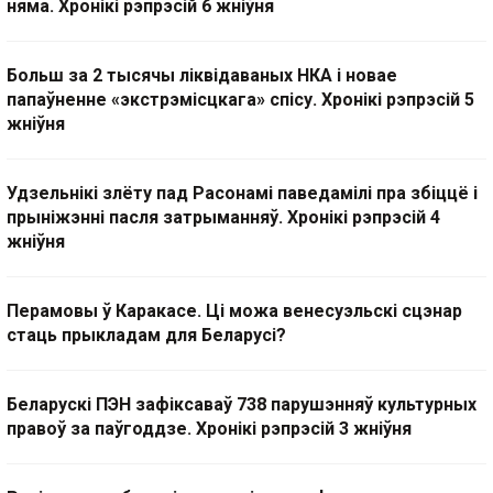
няма. Хронікі рэпрэсій 6 жніўня
Больш за 2 тысячы ліквідаваных НКА і новае
папаўненне «экстрэмісцкага» спісу. Хронікі рэпрэсій 5
жніўня
Удзельнікі злёту пад Расонамі паведамілі пра збіццё і
прыніжэнні пасля затрыманняў. Хронікі рэпрэсій 4
жніўня
Перамовы ў Каракасе. Ці можа венесуэльскі сцэнар
стаць прыкладам для Беларусі?
Беларускі ПЭН зафіксаваў 738 парушэнняў культурных
правоў за паўгоддзе. Хронікі рэпрэсій 3 жніўня