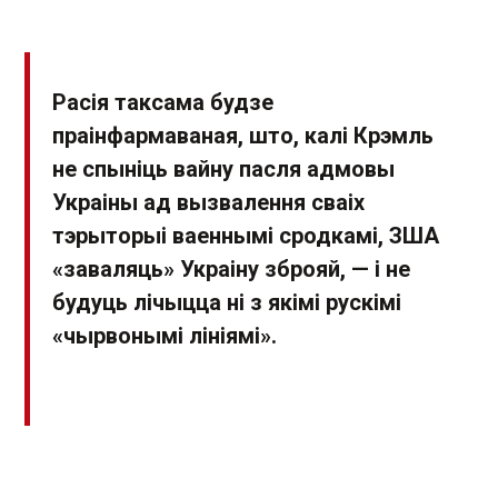
Расія таксама будзе
праінфармаваная, што, калі Крэмль
не спыніць вайну пасля адмовы
Украіны ад вызвалення сваіх
тэрыторыі ваеннымі сродкамі, ЗША
«заваляць» Украіну зброяй, — і не
будуць лічыцца ні з якімі рускімі
«чырвонымі лініямі».