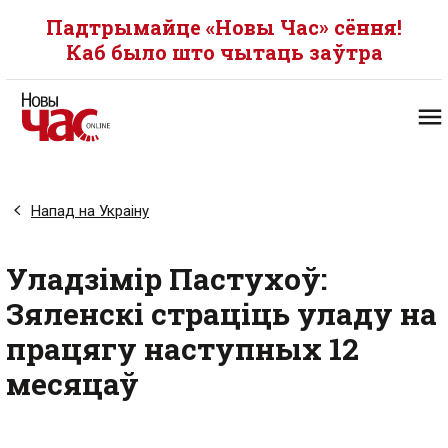
Падтрымайце «Новы Час» сёння!
Каб было што чытаць заўтра
Напад на Украіну
Уладзімір Пастухоў:
Зяленскі страціць уладу на
працягу наступных 12
месяцаў