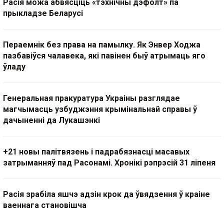
Расія можа абвясціць «тэхнічны дэфолт» па
прыкладзе Беларусі
Пераемнік без права на памылку. Як Энвер Ходжа
пазбавіўся чалавека, які павінен быў атрымаць яго
ўладу
Генеральная пракуратура Украіны разглядае
магчымасць узбуджэння крымінальнай справы ў
дачыненні да Лукашэнкі
+21 новы палітвязень і падрабязнасці масавых
затрыманняў пад Расонамі. Хронікі рэпрэсій 31 ліпеня
Расія зрабіла яшчэ адзін крок да ўвядзення ў краіне
ваеннага становішча