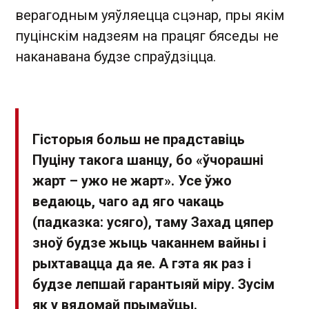
верагодным уяўляецца сцэнар, пры якім
пуцінскім надзеям на працяг бяседы не
наканавана будзе спраўдзіцца.
Гісторыя больш не прадставіць
Пуціну такога шанцу, бо «ўчорашні
жарт – ужо не жарт». Усе ўжо
ведаюць, чаго ад яго чакаць
(падказка: усяго), таму Захад цяпер
зноў будзе жыць чаканнем вайны і
рыхтавацца да яе. А гэта як раз і
будзе лепшай гарантыяй міру. Зусім
як у вядомай прымаўцы.