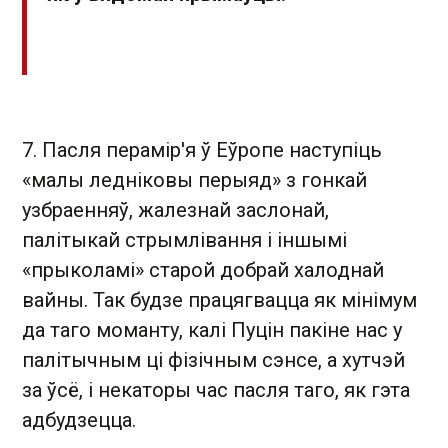
7. Пасля перамір'я ў Еўропе наступіць
«малы ледніковы перыяд» з гонкай
узбраенняў, жалезнай заслонай,
палітыкай стрымлівання і іншымі
«прыколамі» старой добрай халоднай
вайны. Так будзе працягвацца як мінімум
да таго моманту, калі Пуцін пакіне нас у
палітычным ці фізічным сэнсе, а хутчэй
за ўсё, і некаторы час пасля таго, як гэта
адбудзецца.