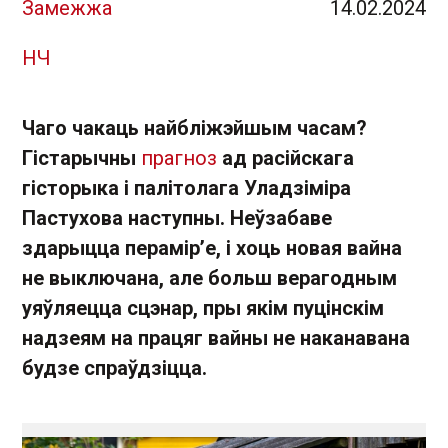
Замежжа
14.02.2024
НЧ
Чаго чакаць найбліжэйшым часам?
Гістарычны
прагноз
ад расійскага
гісторыка і палітолага Уладзіміра
Пастухова наступны. Неўзабаве
здарыцца перамір’е, і хоць новая вайна
не выключана, але больш верагодным
уяўляецца сцэнар, пры якім пуцінскім
надзеям на працяг вайны не наканавана
будзе спраўдзіцца.