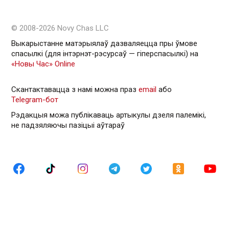
© 2008-2026 Novy Chas LLC
Выкарыстанне матэрыялаў дазваляецца пры ўмове
спасылкі (для інтэрнэт-рэсурсаў — гiперспасылкi) на
«Новы Час» Online
Скантактавацца з намі можна праз
email
або
Telegram-бот
Рэдакцыя можа публікаваць артыкулы дзеля палемікі,
не падзяляючы пазіцыі аўтараў