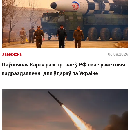
Замежжа
06.08.2026
Паўночная Карэя разгортвае ў РФ свае ракетныя
падраздзяленні для ўдараў па Украіне