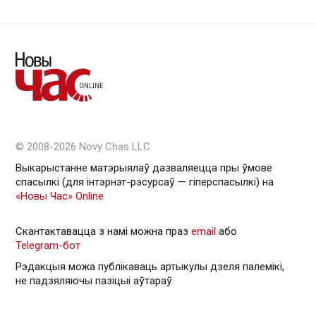
© 2008-2026 Novy Chas LLC
Выкарыстанне матэрыялаў дазваляецца пры ўмове
спасылкі (для інтэрнэт-рэсурсаў — гiперспасылкi) на
«Новы Час» Online
Скантактавацца з намі можна праз
email
або
Telegram-бот
Рэдакцыя можа публікаваць артыкулы дзеля палемікі,
не падзяляючы пазіцыі аўтараў