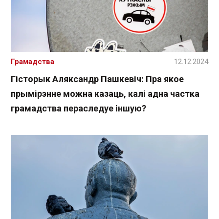
Грамадства
12.12.2024
Гісторык Аляксандр Пашкевіч: Пра якое
прымірэнне можна казаць, калі адна частка
грамадства пераследуе іншую?