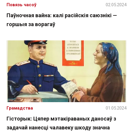
Повязь часоў
02.05.2024
Паўночная вайна: калі расійскія саюзнікі —
горшыя за ворагаў
Грамадства
01.05.2024
Гісторык: Цяпер мэтакіраваных даносаў з
задачай нанесці чалавеку шкоду значна