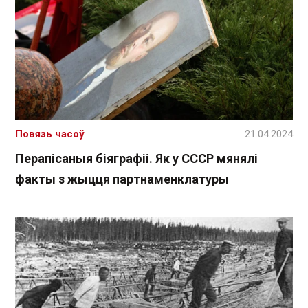
Повязь часоў
21.04.2024
Перапісаныя біяграфіі. Як у СССР мянялі
факты з жыцця партнаменклатуры