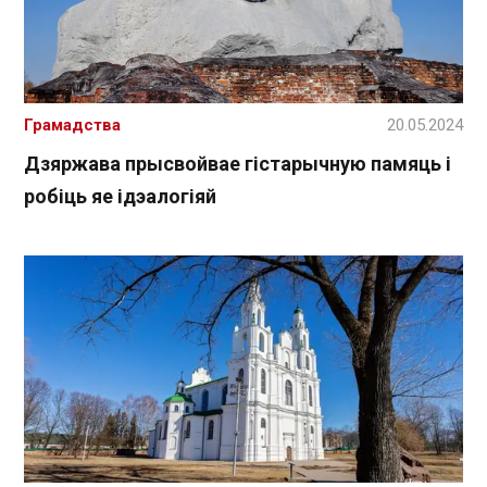
Грамадства
20.05.2024
Дзяржава прысвойвае гістарычную памяць і
робіць яе ідэалогіяй