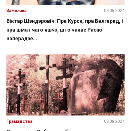
Замежжа
08.08.2024
Віктар Шэндэровіч: Пра Курск, пра Белгарад, і
пра шмат чаго яшчэ, што чакае Расію
наперадзе…
Грамадства
08.08.2024