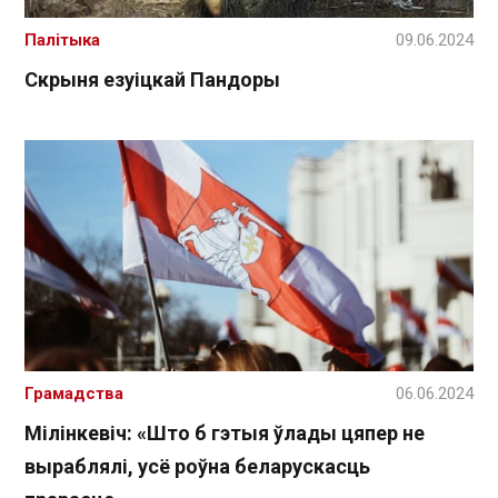
Палітыка
09.06.2024
Скрыня езуіцкай Пандоры
Грамадства
06.06.2024
Мілінкевіч: «Што б гэтыя ўлады цяпер не
выраблялі, усё роўна беларускасць