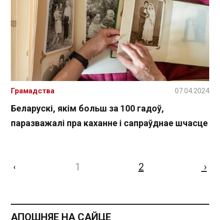
Грамадства
07.04.2024
Беларускі, якім больш за 100 гадоў,
паразважалі пра каханне і сапраўднае шчасце
1
2
›
‹
АПОШНЯЕ НА САЙЦЕ