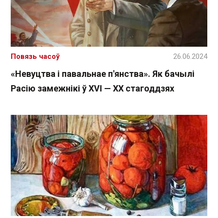
Повязь часоў
26.06.2024
«Невуцтва і павальнае п'янства». Як бачылі
Расію замежнікі ў XVI — XX стагоддзях