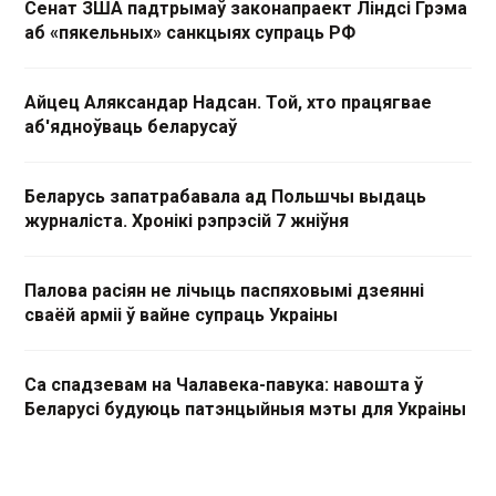
Сенат ЗША падтрымаў законапраект Ліндсі Грэма
аб «пякельных» санкцыях супраць РФ
Айцец Аляксандар Надсан. Той, хто працягвае
аб'ядноўваць беларусаў
Беларусь запатрабавала ад Польшчы выдаць
журналіста. Хронікі рэпрэсій 7 жніўня
Палова расіян не лічыць паспяховымі дзеянні
сваёй арміі ў вайне супраць Украіны
Са спадзевам на Чалавека-павука: навошта ў
Беларусі будуюць патэнцыйныя мэты для Украіны