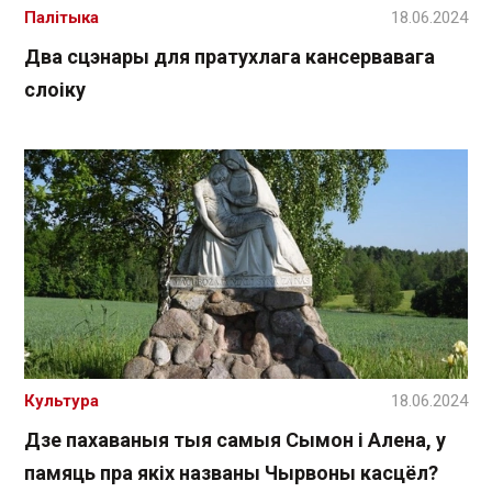
Палітыка
18.06.2024
Два сцэнары для пратухлага кансервавага
слоіку
Культура
18.06.2024
Дзе пахаваныя тыя самыя Сымон і Алена, у
памяць пра якіх названы Чырвоны касцёл?