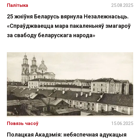
Палітыка
25.08.2025
25 жніўня Беларусь вярнула Незалежнасьць.
«Спраўджваецца мара пакаленьняў змагароў
за свабоду беларускага народа»
Повязь часоў
15.06.2025
Полацкая Акадэмія: небяспечная адукацыя