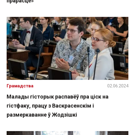
прарасце»
Грамадства
02.06.2024
Малады гісторык распавёў пра ціск на
гістфаку, працу з Васкрасенскім і
размеркаванне ў Жодзішкі