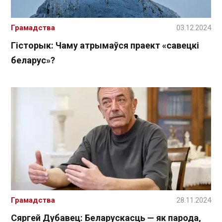
Грамадства
03.12.2024
Гісторык: Чаму атрымаўся праект «савецкі
беларус»?
Грамадства
28.11.2024
Сяргей Дубавец: Беларускасць — як парода,