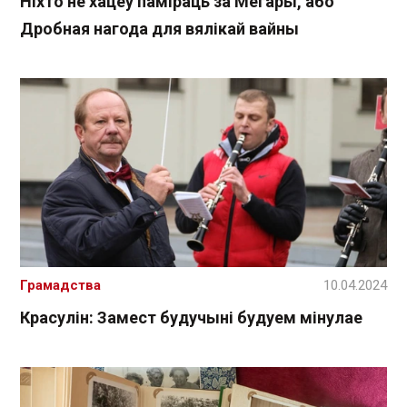
Ніхто не хацеў паміраць за Мегары, або
Дробная нагода для вялікай вайны
Грамадства
10.04.2024
Красулін: Замест будучыні будуем мінулае