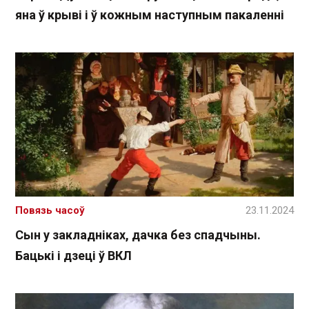
яна ў крыві і ў кожным наступным пакаленні
Повязь часоў
23.11.2024
Сын у закладніках, дачка без спадчыны.
Бацькі і дзеці ў ВКЛ