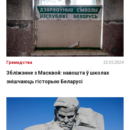
Грамадства
22.05.2024
Збліжэнне з Масквой: навошта ў школах
знішчаюць гісторыю Беларусі