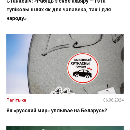
Станкевіч: «Рабіць з сябе ахвяру — гэта
тупіковы шлях як для чалавека, так і для
народу»
Палітыка
06.08.2024
Як «русский мир» уплывае на Беларусь?