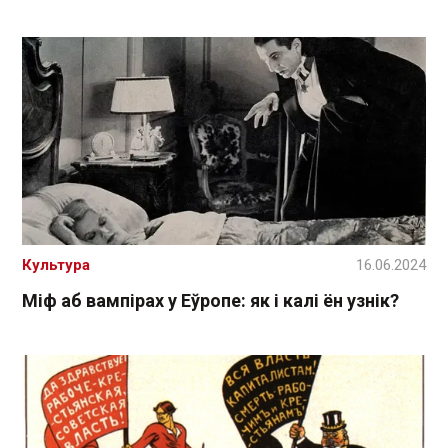
Культура
16.06.2024
Міф аб вампірах у Еўропе: як і калі ён узнік?