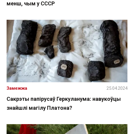
менш, чым у СССР
Замежжа
25.04.2024
Сакрэты папірусаў Геркуланума: навукоўцы
знайшлі магілу Платона?