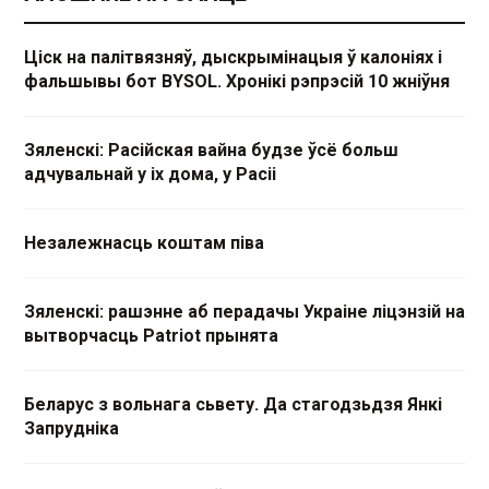
Ціск на палітвязняў, дыскрымінацыя ў калоніях і
фальшывы бот BYSOL. Хронікі рэпрэсій 10 жніўня
Зяленскі: Расійская вайна будзе ўсё больш
адчувальнай у іх дома, у Расіі
Незалежнасць коштам піва
Зяленскі: рашэнне аб перадачы Украіне ліцэнзій на
вытворчасць Patriot прынята
Беларус з вольнага сьвету. Да стагодзьдзя Янкі
Запрудніка