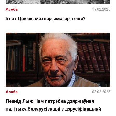
Асоба
19.02.2025
Ігнат Цэйзік: махляр, змагар, геній?
Асоба
08.02.2025
Леанід Лыч: Нам патрэбна дзяржаўная
палітыка беларусізацыі з дэрусіфікацыяй