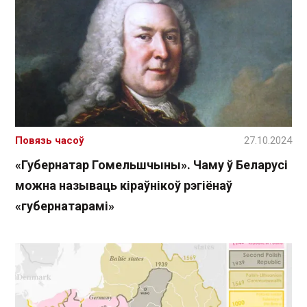
Повязь часоў
27.10.2024
«Губернатар Гомельшчыны». Чаму ў Беларусі
можна называць кіраўнікоў рэгіёнаў
«губернатарамі»