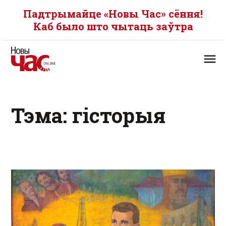
Падтрымайце «Новы Час» сёння!
Каб было што чытаць заўтра
Тэма: гісторыя