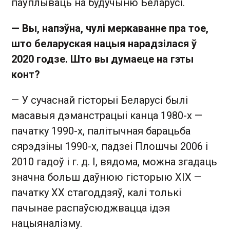
паўплываць на будучыню Беларусі.
— Вы, напэўна, чулі меркаванне пра тое,
што беларуская нацыя нарадзілася ў
2020 годзе. Што вы думаеце на гэты
конт?
— У сучаснай гісторыі Беларусі былі
масавыя дэманстрацыі канца 1980-х —
пачатку 1990-х, палітычная барацьба
сярэдзіны 1990-х, падзеі Плошчы 2006 і
2010 гадоў і г. д. І, вядома, можна згадаць
значна больш даўнюю гісторыю ХIХ —
пачатку ХХ стагоддзяў, калі толькі
пачынае распаўсюджвацца ідэя
нацыяналізму.