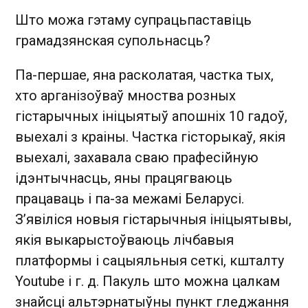
Што можа гэтаму супрацьпаставіць
грамадзянская супольнасць?
Па-першае, яна расколатая, частка тых,
хто арганізоўваў мноства розных
гістарычных ініцыятыў апошніх 10 гадоў,
выехалі з краіны. Частка гісторыкаў, якія
выехалі, захавала сваю прафесійную
ідэнтычнасць, яны працягваюць
працаваць і па-за межамі Беларусі.
З’явіліся новыя гістарычныя ініцыятывы,
якія выкарыстоўваюць лічбавыя
платформы і сацыяльныя сеткі, кшталту
Youtube і г. д. Пакуль што можна цалкам
знайсці альтэрнатыўны пункт гледжання