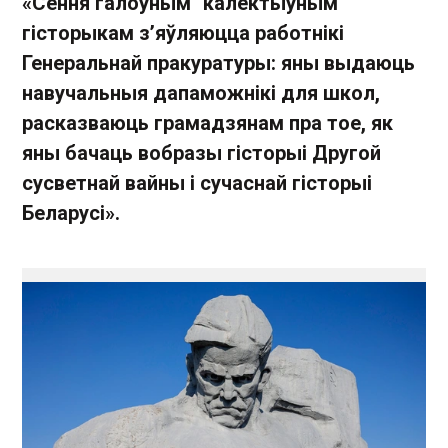
«Сёння галоўным "калектыўным"
гісторыкам з’яўляюцца работнікі
Генеральнай пракуратуры: яны выдаюць
навучальныя дапаможнікі для школ,
расказваюць грамадзянам пра тое, як
яны бачаць вобразы гісторыі Другой
сусветнай вайны і сучаснай гісторыі
Беларусі».