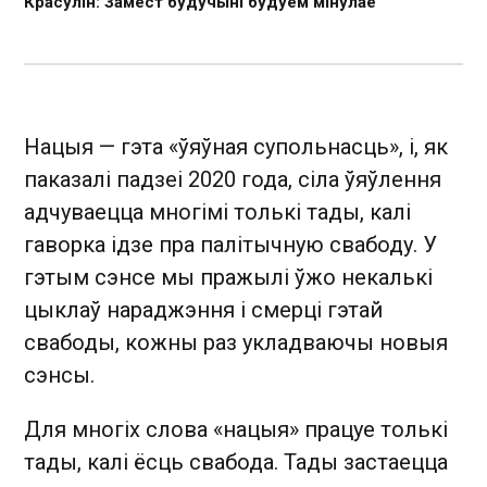
Красулін: Замест будучыні будуем мінулае
Нацыя — гэта «ўяўная супольнасць», і, як
паказалі падзеі 2020 года, сіла ўяўлення
адчуваецца многімі толькі тады, калі
гаворка ідзе пра палітычную свабоду. У
гэтым сэнсе мы пражылі ўжо некалькі
цыклаў нараджэння і смерці гэтай
свабоды, кожны раз укладваючы новыя
сэнсы.
Для многіх слова «нацыя» працуе толькі
тады, калі ёсць свабода. Тады застаецца