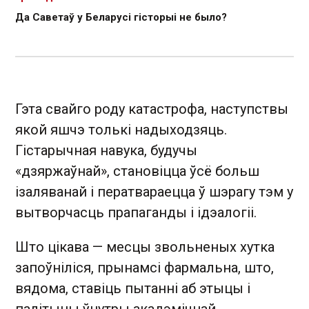
Да Саветаў у Беларусі гісторыі не было?
Гэта свайго роду катастрофа, наступствы
якой яшчэ толькі надыходзяць.
Гістарычная навука, будучы
«дзяржаўнай», становіцца ўсё больш
ізаляванай і ператвараецца ў шэрагу тэм у
вытворчасць прапаганды і ідэалогіі.
Што цікава — месцы звольненых хутка
запоўніліся, прынамсі фармальна, што,
вядома, ставіць пытанні аб этыцы і
палітыцы ўнутры акадэмічнай