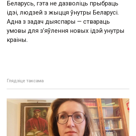
Беларусь, гэта не дазволіць прыбраць
ідэі, людзей з жыцця ўнутры Беларусі.
Адна з задач дыяспары — ствараць
умовы для з’яўлення новых ідэй унутры
краіны.
Глядзіце таксама