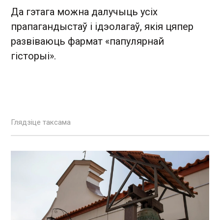
Да гэтага можна далучыць усіх
прапагандыстаў і ідэолагаў, якія цяпер
развіваюць фармат «папулярнай
гісторыі».
Глядзіце таксама