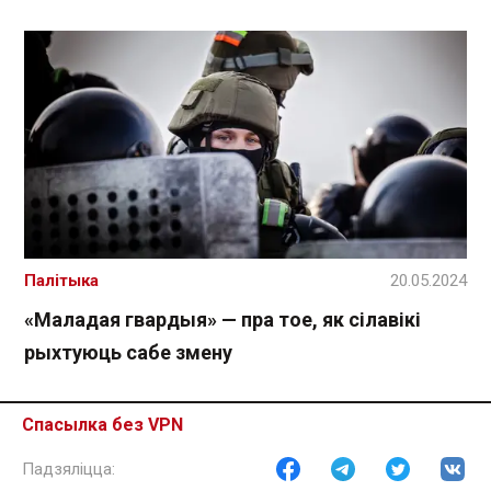
Палітыка
20.05.2024
«Маладая гвардыя» — пра тое, як сілавікі
рыхтуюць сабе змену
Спасылка без VPN