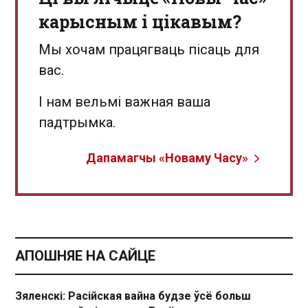
карысным і цікавым?
Мы хочам працягваць пісаць для
вас.
І нам вельмі важная ваша
падтрымка.
Дапамагчы «Новаму Часу»
АПОШНЯЕ НА САЙЦЕ
Зяленскі: Расійская вайна будзе ўсё больш