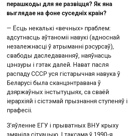
перашкоды для яе развіцця? Як яна
выглядае на фоне суседніх краін?
— Ёсць некалькі «вечных» праблем:
адсутнасць аўтаноміі навукі (адноснай
незалежнасці ў атрыманні рэсурсаў),
свабоды даследаванняў, наяўнасць
цэнзуры і гэтак далей. Нават пасля
распаду СССР уся гістарычная навука ў
Беларусі была сканцэнтравана ў
дзяржаўных інстытуцыях, са сваёй
іерархіяй і сістэмай прызнання ступеняў і
прафесіі.
З’яўленне ЕГУ і прыватных ВНУ крыху
змяніла сітуацыю. І таксама ў 1990-я