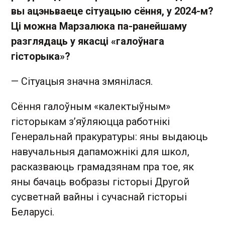
вы ацэньваеце сітуацыю сёння, у 2024-м?
Ці можна Марзалюка па-ранейшаму
разглядаць у якасці «галоўнага
гісторыка»?
— Сітуацыя значна змянілася.
Сёння галоўным «калектыўным»
гісторыкам з’яўляюцца работнікі
Генеральнай пракуратуры: яны выдаюць
навучальныя дапаможнікі для школ,
расказваюць грамадзянам пра тое, як
яны бачаць вобразы гісторыі Другой
сусветнай вайны і сучаснай гісторыі
Беларусі.