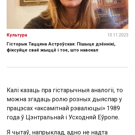
Культура
10.11.2023
Гісторык Таццяна Астроўская: Пішыце дзённікі,
фіксуйце сваё жыццё і тое, што навокал
Калі казаць пра гістарычныя аналогіі, то
можна згадаць ролю розных дыяспар у
працэсах «аксамітнай рэвалюцыі» 1989
года ў Цэнтральнай і Усходняй Еўропе.
Я чытаў, напрыклад, адно не надта