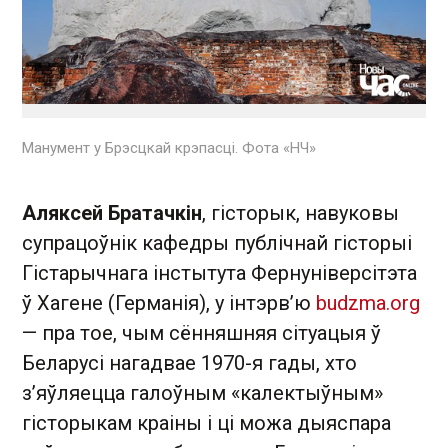
Манумент у Брэсцкай крэпасці. Фота «НЧ»
Аляксей Братачкін
, гісторык, навуковы
супрацоўнік кафедры публічнай гісторыі
Гістарычнага інстытута Фернуніверсітэта
ў Хагене (Германія), у інтэрв’ю
budzma.org
— пра тое, чым сённяшняя сітуацыя ў
Беларусі нагадвае 1970-я гады, хто
з’яўляецца галоўным «калектыўным»
гісторыкам краіны і ці можа дыяспара