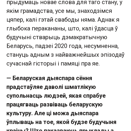
прыдумаць новае слова для таго стану, у
якім грамадства, усе мы, знаходзімся
цяпер, калі гэтай свабоды няма. Аднак я
глыбока перакананы, што, калі ўдасца ў
будучыні стварыць дэмакратычную
Беларусь, падзеі 2020 года, несумненна,
стануць адным з найважнейшых эпізодаў
сучаснай гісторыі і памяці пра яе.
— Беларуская дыяспара сёння
прадстаўляе даволі шматлікую
супольнасць людзей, якая спрабуе
працягваць развіваць беларускую
культуру. Але ці можа дыяспара
ўплываць на тое, якой будзе будучыня
краіны? Што паказваюць прыклады з