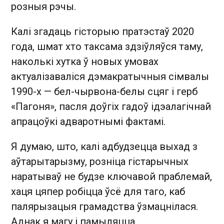
розныя рэчы.
Калі згадаць гісторыю пратэстаў 2020
года, шмат хто таксама здзіўляўся таму,
наколькі хутка ў новых умовах
актуалізаваліся дэмакратычныя сімвалы
1990-х — бел-чырвона-белы сцяг і герб
«Пагоня», пасля доўгіх гадоў ідэалагічнай
апрацоўкі адваротнымі фактамі.
Я думаю, што, калі адбудзецца выхад з
аўтарытарызму, розніца гістарычных
наратываў не будзе ключавой праблемай,
хаця цяпер робіцца ўсё для таго, каб
палярызацыя грамадства ўзмацнілася.
Аднак я магу і памыляцца.