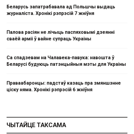
Беларусь запатрабавала ад Польшчы выдаць
журналіста. Хронікі рэпрэсій 7 жніўня
Палова расіян не лічыць паспяховымі дзеянні
сваёй арміі ў вайне супраць Украіны
Са спадзевам на Чалавека-павука: навошта ў
Беларусі будуюць патэнцыйныя мэты для Украіны
Праваабаронцы: падстаў казаць пра змяншэнне
ціску няма. Хронікі рэпрэсій 6 жніўня
ЧЫТАЙЦЕ ТАКСАМА