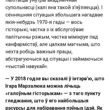
супольнасці (калі яна такой з’яўляецца). І
сённяшняя сітуацыя збольшага нагадвае
якія-небудзь 1970-я гады — вось
гісторыкі, частка з іх абслугоўвае
палітычны рэжым, частка мімікруе пад
канфармістаў, але цалкам магчыма, што
нехта робіць важныя працы,
абстрагуючыся ад сітуацыі і займаючыся
«чыстай навукай».
— У 2018 годзе вы сказалі ў інтэрв’ю, што
Ігара Марзалюка можна лічыць
«галоўным гісторыкам» — з таго пункту
гледжання, што ў яго найбольшыя
рэсурсы для лабіравання пэўных ідэй. Як