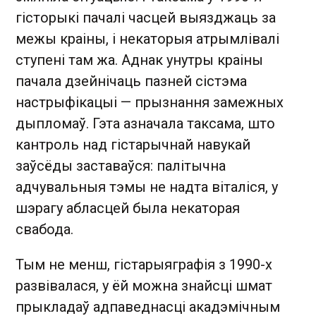
гісторыкі пачалі часцей выязджаць за
межы краіны, і некаторыя атрымлівалі
ступені там жа. Аднак унутры краіны
пачала дзейнічаць пазней сістэма
настрыфікацыі — прызнання замежных
дыпломаў. Гэта азначала таксама, што
кантроль над гістарычнай навукай
заўсёды заставаўся: палітычна
адчувальныя тэмы не надта віталіся, у
шэрагу абласцей была некаторая
свабода.
Тым не менш, гістарыяграфія з 1990-х
развівалася, у ёй можна знайсці шмат
прыкладаў адпаведнасці акадэмічным