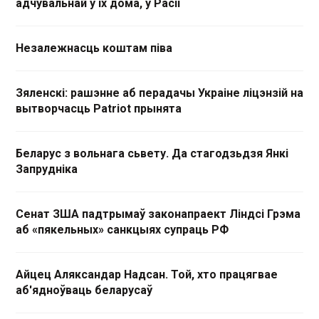
адчувальнай у іх дома, у Расіі
Незалежнасць коштам піва
Зяленскі: рашэнне аб перадачы Украіне ліцэнзій на
вытворчасць Patriot прынята
Беларус з вольнага сьвету. Да стагодзьдзя Янкі
Запрудніка
Сенат ЗША падтрымаў законапраект Ліндсі Грэма
аб «пякельных» санкцыях супраць РФ
Айцец Аляксандар Надсан. Той, хто працягвае
аб'ядноўваць беларусаў