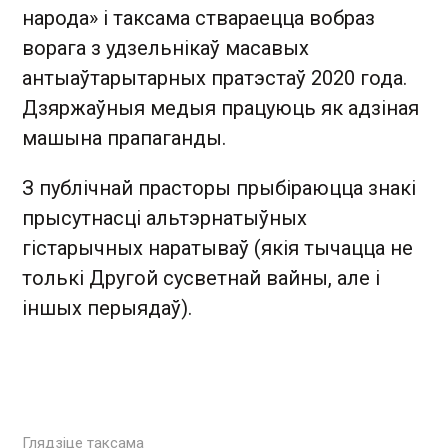
народа» і таксама ствараецца вобраз
ворага з удзельнікаў масавых
антыаўтарытарных пратэстаў 2020 года.
Дзяржаўныя медыя працуюць як адзіная
машына прапаганды.
З публічнай прасторы прыбіраюцца знакі
прысутнасці альтэрнатыўных
гістарычных наратываў (якія тычацца не
толькі Другой сусветнай вайны, але і
іншых перыядаў).
Глядзіце таксама