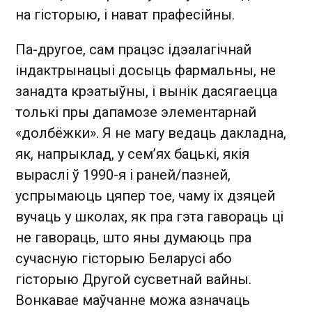
на гісторыю, і нават прафесійны.
Па-другое, сам працэс ідэалагічнай
індактрынацыі досыць фармальны, не
занадта крэатыўны, і вынік дасягаецца
толькі пры дапамозе элементарнай
«долбёжки». Я не магу ведаць дакладна,
як, напрыклад, у сем’ях бацькі, якія
выраслі ў 1990-я і раней/пазней,
успрымаюць цяпер тое, чаму іх дзяцей
вучаць у школах, як пра гэта гавораць ці
не гавораць, што яны думаюць пра
сучасную гісторыю Беларусі або
гісторыю Другой сусветнай вайны.
Вонкавае маўчанне можа азначаць