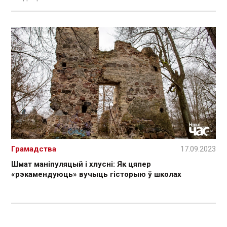
Грамадства
17.09.2023
Шмат маніпуляцый і хлусні: Як цяпер
«рэкамендуюць» вучыць гісторыю ў школах