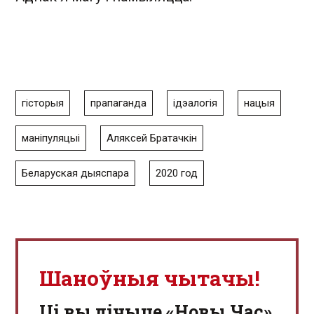
гісторыя
прапаганда
ідэалогія
нацыя
маніпуляцыі
Аляксей Братачкін
Беларуская дыяспара
2020 год
Шаноўныя чытачы!
Ці вы лічыце «Новы Час»