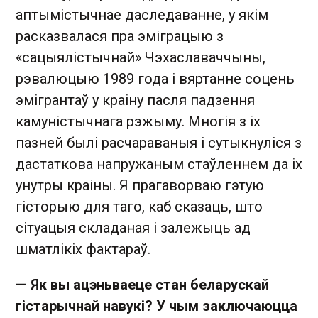
аптымістычнае даследаванне, у якім
расказвалася пра эміграцыю з
«сацыялістычнай» Чэхаславаччыны,
рэвалюцыю 1989 года і вяртанне соцень
эмігрантаў у краіну пасля падзення
камуністычнага рэжыму. Многія з іх
пазней былі расчараваныя і сутыкнуліся з
дастаткова напружаным стаўленнем да іх
унутры краіны. Я прагаворваю гэтую
гісторыю для таго, каб сказаць, што
сітуацыя складаная і залежыць ад
шматлікіх фактараў.
— Як вы ацэньваеце стан беларускай
гістарычнай навукі? У чым заключаюцца