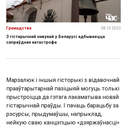
Грамадства
08.10.2023
З гістарычнай навукай у Беларусі адбываецца
сапраўдная катастрофа
Марзалюк і іншыя гісторыкі з відавочнай
прааўтарытарнай пазіцыяй могуць толькі
прыстроіцца да гэтага лакаматыва новай
гістарычнай праўды. І пачаць барацьбу за
рэсурсы, прыдумаўшы, напрыклад,
нейкую сваю канцэпцыю «дзяржаўнасці»