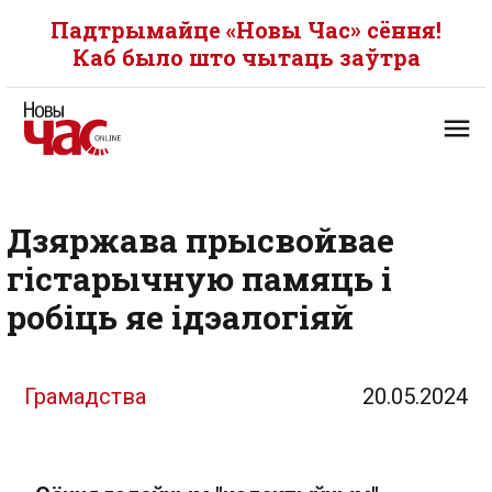
Падтрымайце «Новы Час» сёння!
Каб было што чытаць заўтра
Дзяржава прысвойвае
гістарычную памяць і
робіць яе ідэалогіяй
Грамадства
20.05.2024