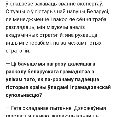
ў спадзеве захаваць званне экспертаў.
Сітуацыю ў гістарычнай навуцы Беларусі,
яе менеджменце і вакол яе сёння трэба
разглядаць, мінімізуючы аналіз
акадэмічных стратэгій: яна рухаецца
іншымі спосабамі, па-за межамі гэтых
стратэгій.
— Ці бачыце вы пагрозу далейшага
расколу беларускага грамадства з
улікам таго, як па-рознаму падаецца
гісторыя краіны ўладамі і грамадзянскай
супольнасцю?
— Гэта складанае пытанне. Дзяржаўныя
ідэолагі, я думаю, жадаюць аднавіць