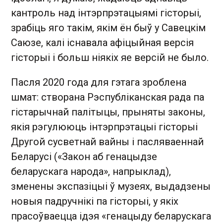
кантроль над інтэрпрэтацыямі гісторыі,
зрабіць яго такім, якім ён быў у Савецкім
Саюзе, калі існавала афіцыйная версія
гісторыі і больш ніякіх яе версій не было.
Пасля 2020 года для гэтага зроблена
шмат: створана Рэспубліканская рада па
гістарычнай палітыцы, прыняты законы,
якія рэгулююць інтэрпрэтацыі гісторыі
Другой сусветнай вайны і пасляваеннай
Беларусі («Закон аб генацыдзе
беларускага народа», напрыклад),
зменены экспазіцыі ў музеях, выдадзены
новыя падручнікі па гісторыі, у якіх
прасоўваецца ідэя «генацыду беларускага