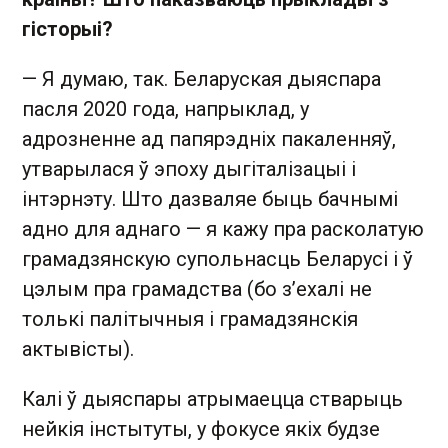
гісторыі?
— Я думаю, так. Беларуская дыяспара
пасля 2020 года, напрыклад, у
адрозненне ад папярэдніх пакаленняў,
утварылася ў эпоху дыгіталізацыі і
інтэрнэту. Што дазваляе быць бачнымі
адно для аднаго — я кажу пра расколатую
грамадзянскую супольнасць Беларусі і ў
цэлым пра грамадства (бо з’ехалі не
толькі палітычныя і грамадзянскія
актывісты).
Калі ў дыяспары атрымаецца стварыць
нейкія інстытуты, у фокусе якіх будзе