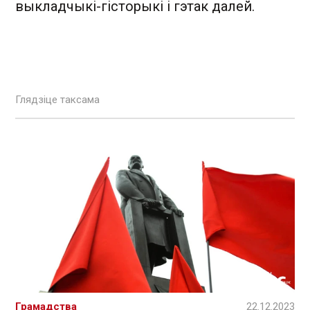
выкладчыкі-гісторыкі і гэтак далей.
Глядзіце таксама
Грамадства
22.12.2023