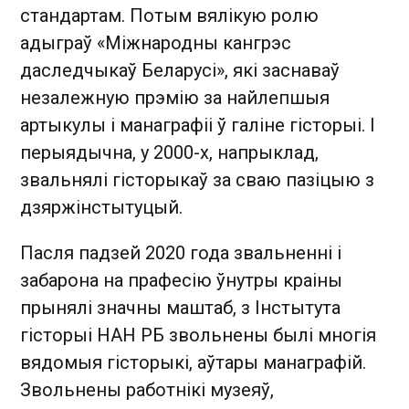
стандартам. Потым вялікую ролю
адыграў «Міжнародны кангрэс
даследчыкаў Беларусі», які заснаваў
незалежную прэмію за найлепшыя
артыкулы і манаграфіі ў галіне гісторыі. І
перыядычна, у 2000-х, напрыклад,
звальнялі гісторыкаў за сваю пазіцыю з
дзяржінстытуцый.
Пасля падзей 2020 года звальненні і
забарона на прафесію ўнутры краіны
прынялі значны маштаб, з Інстытута
гісторыі НАН РБ звольнены былі многія
вядомыя гісторыкі, аўтары манаграфій.
Звольнены работнікі музеяў,