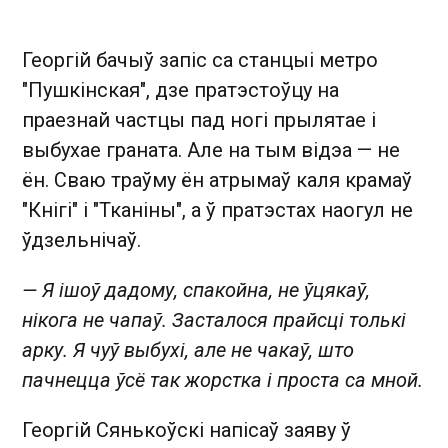
Георгій бачыў запіс са станцыі метро
"Пушкінская", дзе пратэстоўцу на
праезнай частцы пад ногі прылятае і
выбухае граната. Але на тым відэа — не
ён. Сваю траўму ён атрымаў каля крамаў
"Кнігі" і "Тканіны", а ў пратэстах наогул не
ўдзельнічаў.
— Я ішоў дадому, спакойна, не ўцякаў,
нікога не чапаў. Засталося прайсці толькі
арку. Я чуў выбухі, але не чакаў, што
пачнецца ўсё так жорстка і проста са мной.
Георгій Сянькоўскі напісаў заяву ў