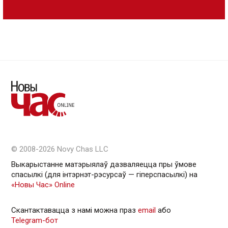
© 2008-2026 Novy Chas LLC
Выкарыстанне матэрыялаў дазваляецца пры ўмове
спасылкі (для інтэрнэт-рэсурсаў — гiперспасылкi) на
«Новы Час» Online
Скантактавацца з намі можна праз
email
або
Telegram-бот