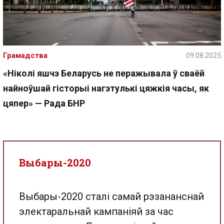
Грамадства
09.08.2025
«Ніколі яшчэ Беларусь не перажывала ў сваёй
найноўшай гісторыі нагэтулькі цяжкія часы, як
цяпер» — Рада БНР
Выбары-2020
Выбары-2020 сталі самай рэзананснай
электаральнай кампаніяй за час