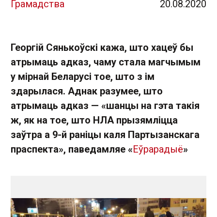
Грамадства
20.08.2020
Георгій Сянькоўскі кажа, што хацеў бы
атрымаць адказ, чаму стала магчымым
у мірнай Беларусі тое, што з ім
здарылася. Аднак разумее, што
атрымаць адказ — «шанцы на гэта такія
ж, як на тое, што НЛА прызямліцца
заўтра а 9-й раніцы каля Партызанскага
праспекта», паведамляе «
Еўрарадыё
»