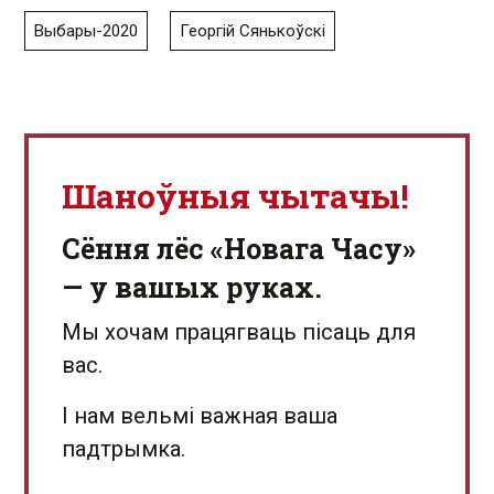
Выбары-2020
Георгій Сянькоўскі
Шаноўныя чытачы!
Сёння лёс «Новага Часу»
— у вашых руках.
Мы хочам працягваць пісаць для
вас.
І нам вельмі важная ваша
падтрымка.