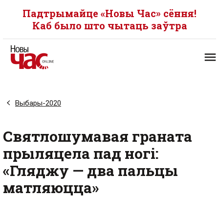
Падтрымайце «Новы Час» сёння!
Каб было што чытаць заўтра
Выбары-2020
Святлошумавая граната
прыляцела пад ногі:
«Гляджу — два пальцы
матляюцца»