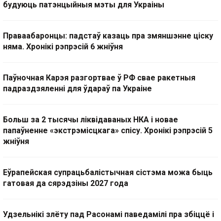
будуюць патэнцыйныя мэты для Украіны
Праваабаронцы: падстаў казаць пра змяншэнне ціску
няма. Хронікі рэпрэсій 6 жніўня
Паўночная Карэя разгортвае ў РФ свае ракетныя
падраздзяленні для ўдараў па Украіне
Больш за 2 тысячы ліквідаваных НКА і новае
папаўненне «экстрэмісцкага» спісу. Хронікі рэпрэсій 5
жніўня
Еўрапейская супрацьбалістычная сістэма можа быць
гатовая да сярэдзіны 2027 года
Удзельнікі злёту пад Расонамі паведамілі пра збіццё і