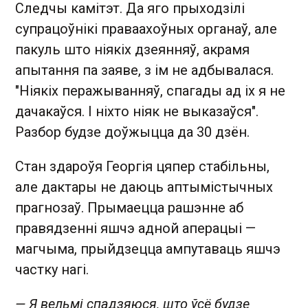
Следчы камітэт. Да яго прыходзілі
супрацоўнікі праваахоўных органаў, але
пакуль што ніякіх дзеянняў, акрамя
апытання па заяве, з ім не адбывалася.
"Ніякіх перажыванняў, спагады ад іх я не
дачакаўся. І ніхто ніяк не выказаўся".
Разбор будзе доўжыцца да 30 дзён.
Стан здароўя Георгія цяпер стабільны,
але дактары не даюць аптымістычных
прагнозаў. Прымаецца рашэнне аб
правядзенні яшчэ адной аперацыі —
магчыма, прыйдзецца ампутаваць яшчэ
частку нагі.
— Я вельмі спадзяюся, што ўсё будзе