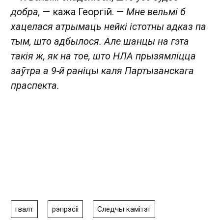
добра,
— кажа Георгій. —
Мне вельмі б
хацелася атрымаць нейкі істотны адказ па
тым, што адбылося. Але шанцы на гэта
такія ж, як на тое, што НЛА прызямліцца
заўтра а 9-й раніцы каля Партызанскага
праспекта.
гвалт
рэпрэсіі
Следчы камітэт