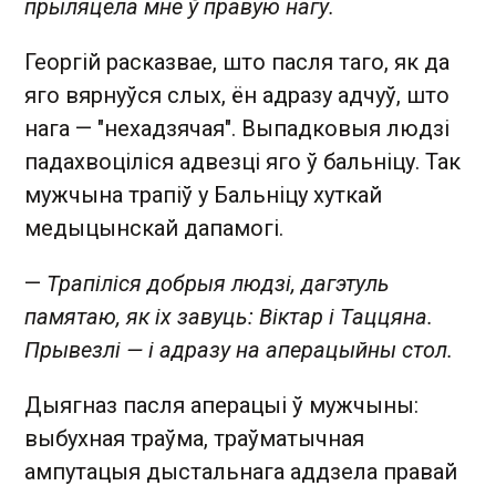
прыляцела мне ў правую нагу.
Георгій расказвае, што пасля таго, як да
яго вярнуўся слых, ён адразу адчуў, што
нага — "нехадзячая". Выпадковыя людзі
падахвоціліся адвезці яго ў бальніцу. Так
мужчына трапіў у Бальніцу хуткай
медыцынскай дапамогі.
—
Трапіліся добрыя людзі, дагэтуль
памятаю, як іх завуць: Віктар і Таццяна.
Прывезлі — і адразу на аперацыйны стол.
Дыягназ пасля аперацыі ў мужчыны:
выбухная траўма, траўматычная
ампутацыя дыстальнага аддзела правай