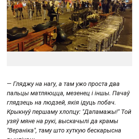
—
Гляджу на нагу, а там ужо проста два
пальцы матляюцца, мезенец і іншы. Пачаў
глядзець на людзей, якія ідуць побач.
Крыкнуў першаму хлопцу: "Дапамажы!" Той
узяў мяне на рукі, выскачылі да крамы
"Вераніка", таму што хуткую бескарысна