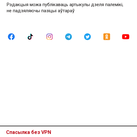
Рэдакцыя можа публікаваць артыкулы дзеля палемікі,
не падзяляючы пазіцыі аўтараў
Спасылка без VPN