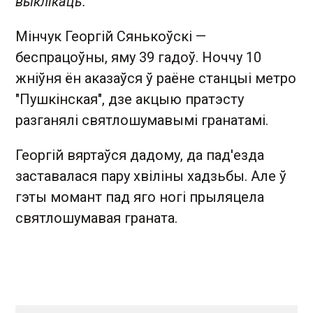
выклікаць.​
Мінчук Георгій Сянькоўскі —
беспрацоўны, яму 39 гадоў. Ноччу 10
жніўня ён аказаўся ў раёне станцыі метро
"Пушкінская", дзе акцыю пратэсту
разганялі святлошумавымі гранатамі.
Георгій вяртаўся дадому, да пад'езда
заставалася пару хвіліны хадзьбы. Але ў
гэты момант пад яго ногі прыляцела
святлошумавая граната.