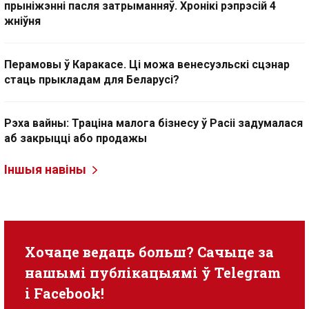
прыніжэнні пасля затрыманняў. Хронікі рэпрэсій 4
жніўня
Перамовы ў Каракасе. Ці можа венесуэльскі сцэнар
стаць прыкладам для Беларусі?
Рэха вайны: Траціна малога бізнесу ў Расіі задумалася
аб закрыцці або продажы
Іншыя навіны
Хочаце ведаць больш? Сачыце за
нашымі публікацыямі ў
Telegram
i
Facebook
!