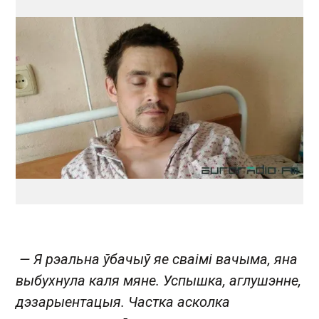
— Я рэальна ўбачыў яе сваімі вачыма, яна
выбухнула каля мяне. Успышка, аглушэнне,
дэзарыентацыя. Частка асколка