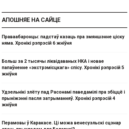
АПОШНЯЕ НА САЙЦЕ
Праваабаронцы: падстаў казаць пра змяншэнне ціску
няма. Хронікі рэпрэсій 6 жніўня
Больш за 2 тысячы ліквідаваных НКА і новае
папаўненне «экстрэмісцкага» спісу. Хронікі рэпрэсій 5
жніўня
Удзельнікі злёту пад Расонамі паведамілі пра збіццё і
прыніжэнні пасля затрыманняў. Хронікі рэпрэсій 4
жніўня
Перамовы ў Каракасе. Ці можа венесуэльскі сцэнар