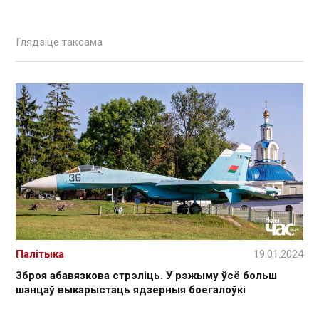
Глядзіце таксама
Палітыка
19.01.2024
Зброя абавязкова стрэліць. У рэжыму ўсё больш
шанцаў выкарыстаць ядзерныя боегалоўкі