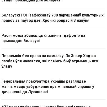
стаць прыкладам для Беларусі?
Беларускі ПЭН зафіксаваў 738 парушэнняў культурных
правоў за паўгоддзе. Хронікі рэпрэсій 3 жніўня
Расія можа абвясціць «тэхнічны дэфолт» па
прыкладзе Беларусі
Пераемнік без права на памылку. Як Энвер Ходжа
пазбавіўся чалавека, які павінен быў атрымаць яго
ўладу
Генеральная пракуратура Украіны разглядае
магчымасць узбуджэння крымінальнай справы ў
дачыненні да Лукашэнкі
+21 новы палітвязень і падрабязнасці масавых