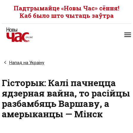
Падтрымайце «Новы Час» сёння!
Каб было што чытаць заўтра
Напад на Украіну
Гісторык: Калі пачнецца
ядзерная вайна, то расійцы
разбамбяць Варшаву, а
амерыканцы — Мінск