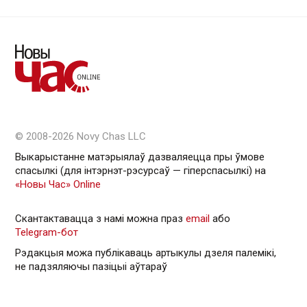
© 2008-2026 Novy Chas LLC
Выкарыстанне матэрыялаў дазваляецца пры ўмове
спасылкі (для інтэрнэт-рэсурсаў — гiперспасылкi) на
«Новы Час» Online
Скантактавацца з намі можна праз
email
або
Telegram-бот
Рэдакцыя можа публікаваць артыкулы дзеля палемікі,
не падзяляючы пазіцыі аўтараў