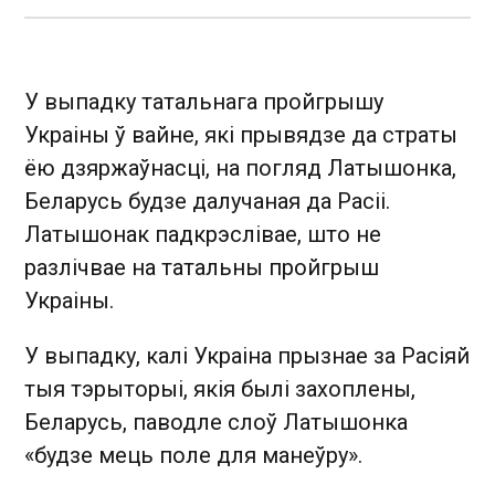
У выпадку татальнага пройгрышу
Украіны ў вайне, які прывядзе да страты
ёю дзяржаўнасці, на погляд Латышонка,
Беларусь будзе далучаная да Расіі.
Латышонак падкрэслівае, што не
разлічвае на татальны пройгрыш
Украіны.
У выпадку, калі Украіна прызнае за Расіяй
тыя тэрыторыі, якія былі захоплены,
Беларусь, паводле слоў Латышонка
«будзе мець поле для манеўру».