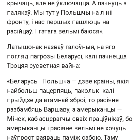
крычаць, але не ўключацца. А пачнуць з
палякаў. Мы тут у Польшчы на лініі
фронту, і нас першых пашлюць на
расійцаў. І гэтага вельмі баюся».
Латышонак назваў галоўныя, на яго
погляд пагрозы Беларусі, калі пачнецца
Трэцяя сусветная вайна:
«Беларусь і Польшча — дзве краіны, якія
найбольш пацерпяць, паколькі калі
прыйдзе да атамнай зброі, то расіяне
разбамбяць Варшаву, а амерыканцы —
Мінск, каб асцерагчы сваіх праціўнікаў, бо
амерыканцы і расіяне вельмі не хочуць
наўпрост ваяваць паміж сабою. Таму