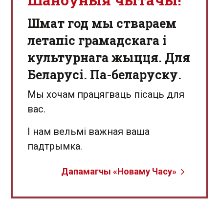
Шмат год мы ствараем
летапіс грамадскага і
культурнага жыцця. Для
Беларусі. Па-беларуску.
Мы хочам працягваць пісаць для
вас.
І нам вельмі важная ваша
падтрымка.
Дапамагчы «Новаму Часу»