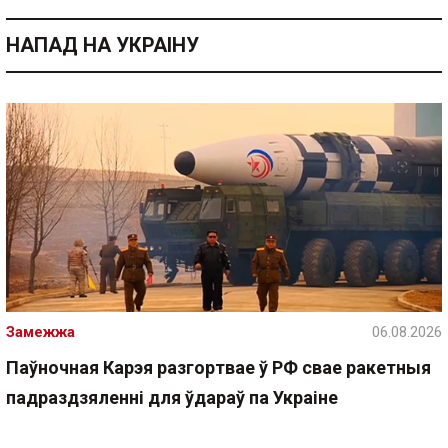
НАПАД НА УКРАІНУ
Замежжа
06.08.2026
Паўночная Карэя разгортвае ў РФ свае ракетныя
падраздзяленні для ўдараў па Украіне