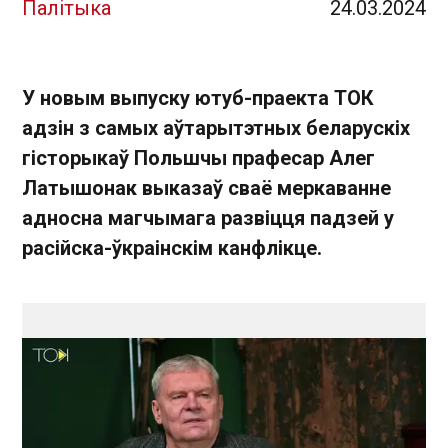
Палітыка
24.03.2024
У новым выпуску ютуб-праекта ТОК
адзін з самых аўтарытэтных беларускіх
гісторыкаў Польшчы прафесар Алег
Латышонак выказаў сваё меркаванне
адносна магчымага развіцця падзей у
расійска-ўкраінскім канфлікце.