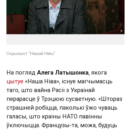
Скрыншот "Нашай Нівы"
На погляд
Алега Латышонка
, якога
цытуе
«Наша Ніва», існуе магчымасць
таго, што вайна Расіі з Украінай
перарасце ў Трэцюю сусветную. «Штораз
страшней робіцца, паколькі ўжо чуваць
галасы, што краіны НАТО павінны
ўключыцца. Французы-та, можа, будуць