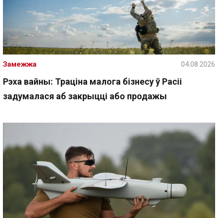
Замежжа
04.08.2026
Рэха вайны: Траціна малога бізнесу ў Расіі
задумалася аб закрыцці або продажы