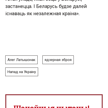
застанецца. І Беларусь будзе далей
існаваць як незалежная краіна».
Алег Латышонак
ядзерная зброя
Напад на Украіну
Шаноўныя чытачы!