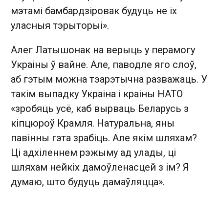
мэтамі бамбардзіровак будуць не іх
уласныя тэрыторыі».
Алег Латышонак на верыць у перамогу
Украіны ў вайне. Але, паводле яго слоў,
аб гэтым можна тэарэтычна разважаць. У
такім выпадку Украіна і краіны НАТО
«зробяць усё, каб вырваць Беларусь з
кіпцюроў Крамля. Натуральна, яны
павінны гэта зрабіць. Але якім шляхам?
Ці адхіленнем рэжыму ад улады, ці
шляхам нейкіх дамоўленасцей з ім? Я
думаю, што будуць дамаўляцца».