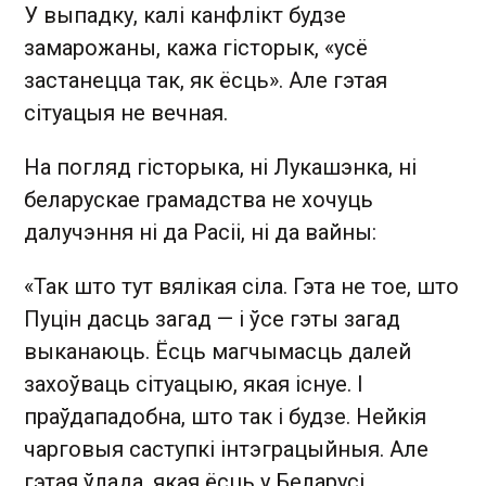
У выпадку, калі канфлікт будзе
замарожаны, кажа гісторык, «усё
застанецца так, як ёсць». Але гэтая
сітуацыя не вечная.
На погляд гісторыка, ні Лукашэнка, ні
беларускае грамадства не хочуць
далучэння ні да Расіі, ні да вайны:
«Так што тут вялікая сіла. Гэта не тое, што
Пуцін дасць загад — і ўсе гэты загад
выканаюць. Ёсць магчымасць далей
захоўваць сітуацыю, якая існуе. І
праўдападобна, што так і будзе. Нейкія
чарговыя саступкі інтэграцыйныя. Але
гэтая ўлада, якая ёсць у Беларусі,