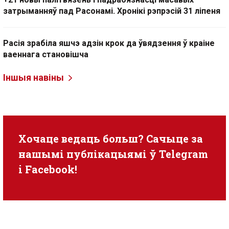
затрыманняў пад Расонамі. Хронікі рэпрэсій 31 ліпеня
Расія зрабіла яшчэ адзін крок да ўвядзення ў краіне
ваеннага становішча
Іншыя навіны
Хочаце ведаць больш? Сачыце за
нашымі публікацыямі ў
Telegram
i
Facebook
!