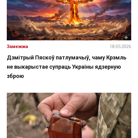
Замежжа
18.05.2026
Дзмітрый Пяскоў патлумачыў, чаму Крэмль
не выкарыстае супраць Украіны ядзерную
зброю