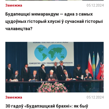
Замежжа
05.12.2024
Будапешцкі мемарандум — адна з самых
цудоўных гісторый хлусні ў сучаснай гісторыі
чалавецтва?
Замежжа
05.12.2024
30 гадоў «Будапэшцкай брахні»: як быў