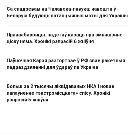
Са спадзевам на Чалавека-павука: навошта ў
Беларусі будуюць патэнцыйныя мэты для Украіны
Праваабаронцы: падстаў казаць пра змяншэнне
ціску няма. Хронікі рэпрэсій 6 жніўня
Паўночная Карэя разгортвае ў РФ свае ракетныя
падраздзяленні для ўдараў па Украіне
Больш за 2 тысячы ліквідаваных НКА і новае
папаўненне «экстрэмісцкага» спісу. Хронікі
рэпрэсій 5 жніўня