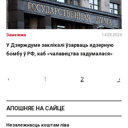
Замежжа
14.09.2024
У Дзярждуме заклікалі ўзарваць ядзерную
бомбу ў РФ, каб «чалавецтва задумалася»
1
2
›
‹
АПОШНЯЕ НА САЙЦЕ
Незалежнасць коштам піва