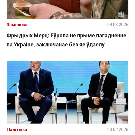
Замежжа
04.03.2026
Фрыдрых Мерц: Еўропа не прыме пагадненне
па Украіне, заключанае без яе ўдзелу
Палітыка
20.02.2026