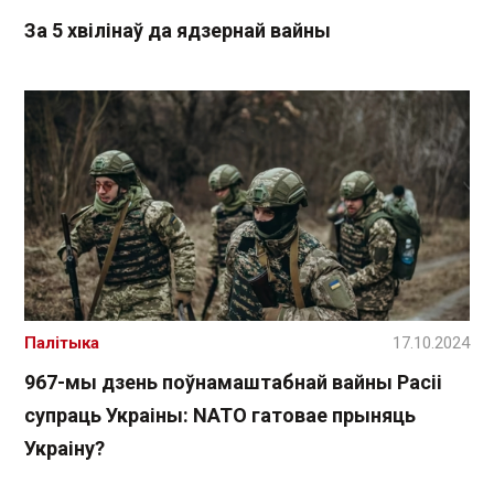
За 5 хвілінаў да ядзернай вайны
Палітыка
17.10.2024
967-мы дзень поўнамаштабнай вайны Расіі
супраць Украіны: NATO гатовае прыняць
Украіну?