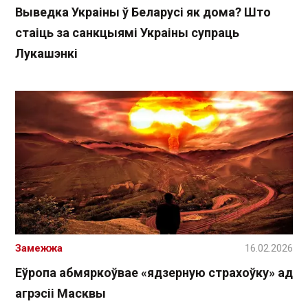
Выведка Украіны ў Беларусі як дома? Што
стаіць за санкцыямі Украіны супраць
Лукашэнкі
Замежжа
16.02.2026
Еўропа абмяркоўвае «ядзерную страхоўку» ад
агрэсіі Масквы