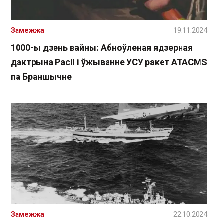
Замежжа
19.11.2024
1000-ы дзень вайны: Абноўленая ядзерная
дактрына Расіі і ўжыванне УСУ ракет ATACMS
па Браншычне
Замежжа
22.10.2024