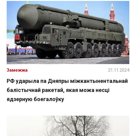
Замежжа
21.11.2024
РФ ударыла па Дняпры міжкантынентальнай
балістычнай ракетай, якая можа несці
ядзерную боегалоўку