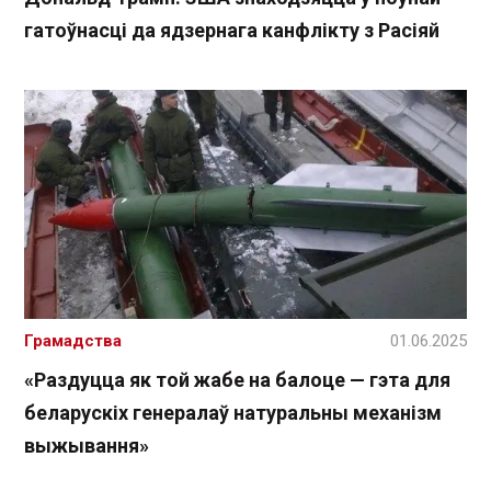
гатоўнасці да ядзернага канфлікту з Расіяй
Грамадства
01.06.2025
«Раздуцца як той жабе на балоце — гэта для
беларускіх генералаў натуральны механізм
выжывання»