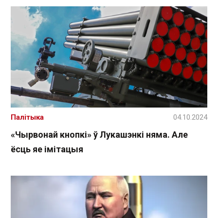
Палітыка
04.10.2024
«Чырвонай кнопкі» ў Лукашэнкі няма. Але
ёсць яе імітацыя