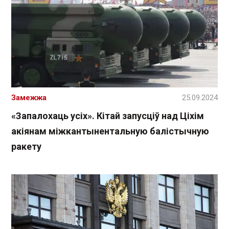
Замежжа
25.09.2024
«Запалохаць усіх». Кітай запусціў над Ціхім
акіянам міжкантынентальную балістычную
ракету