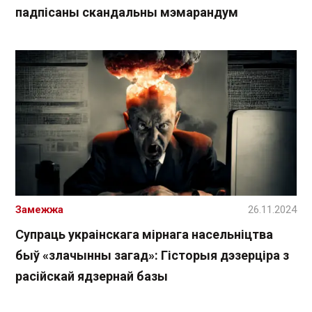
падпісаны скандальны мэмарандум
Замежжа
26.11.2024
Супраць украінскага мірнага насельніцтва
быў «злачынны загад»: Гісторыя дэзерціра з
расійскай ядзернай базы