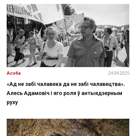
Асоба
24.04.2025
«Ад не забі чалавека да не забі чалавецтва».
Алесь Адамовіч і яго роля ў антыядзерным
руху