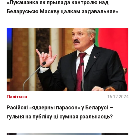
«Лукашэнка як прылада кантролю над
Беларусьсю Маскву цалкам задавальняе»
Палітыка
16.12.2024
Расійскі «ядзерны парасон» у Беларусі —
гульня на публіку ці сумная рэальнасць?