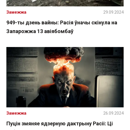
Замежжа
29.09.2024
949-ты дзень вайны: Расія ўначы скінула на
Запарожжа 13 авіябомбаў
Замежжа
26.09.2024
Пуцін змяняе ядзерную дактрыну Расіі: Ці