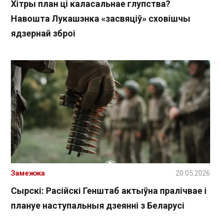
Хітры план ці каласальнае глупства?
Навошта Лукашэнка «засвяціў» сховішчы
ядзернай зброі
Замежжа
20.05.2026
Сырскі: Расійскі Генштаб актыўна пралічвае і
плануе наступальныя дзеянні з Беларусі