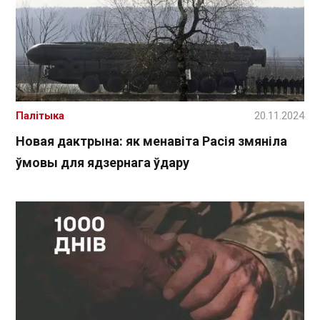
Палітыка
20.11.2024
Новая дактрына: як менавіта Расія змяніла
ўмовы для ядзернага ўдару