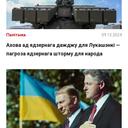
Палітыка
09.12.2024
Ахова ад ядзернага дажджу для Лукашэнкі —
пагроза ядзернага шторму для народа