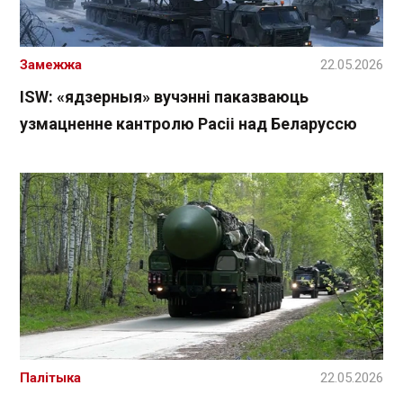
Замежжа
22.05.2026
ISW: «ядзерныя» вучэнні паказваюць
узмацненне кантролю Расіі над Беларуссю
Палітыка
22.05.2026