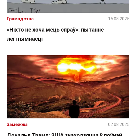
Грамадства
15.08.2025
«Ніхто не хоча мець спраў»: пытанне
легітымнасці
Замежжа
02.08.2025
Дональд Трамп: ЗША знаходзяцца ў поўнай