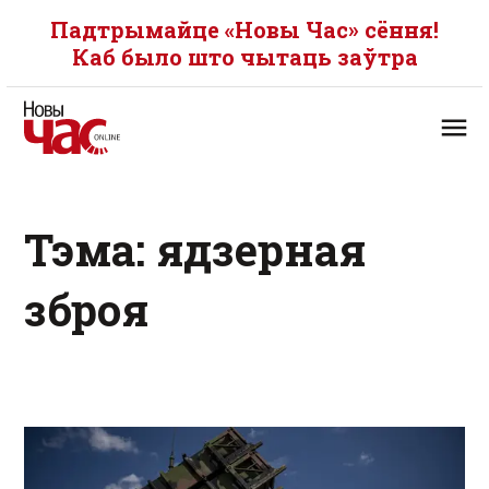
Падтрымайце «Новы Час» сёння!
Каб было што чытаць заўтра
Тэма: ядзерная
зброя