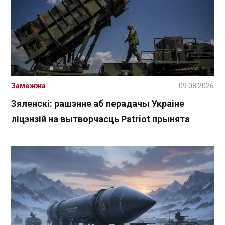
Замежжа
09.08.2026
Зяленскі: рашэнне аб перадачы Украіне
ліцэнзій на вытворчасць Patriot прынята