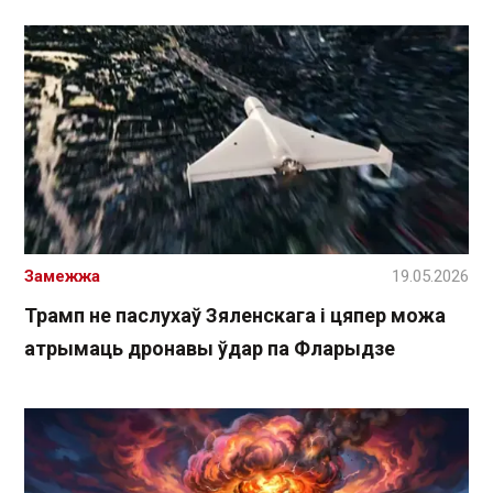
Замежжа
19.05.2026
Трамп не паслухаў Зяленскага і цяпер можа
атрымаць дронавы ўдар па Фларыдзе