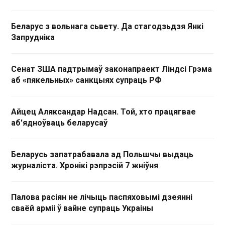
Беларус з вольнага сьвету. Да стагодзьдзя Янкі
Запрудніка
Сенат ЗША падтрымаў законапраект Ліндсі Грэма
аб «пякельных» санкцыях супраць РФ
Айцец Аляксандар Надсан. Той, хто працягвае
аб'ядноўваць беларусаў
Беларусь запатрабавала ад Польшчы выдаць
журналіста. Хронікі рэпрэсій 7 жніўня
Палова расіян не лічыць паспяховымі дзеянні
сваёй арміі ў вайне супраць Украіны