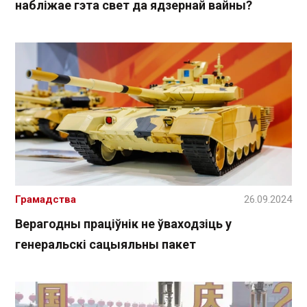
набліжае гэта свет да ядзернай вайны?
Грамадства
26.09.2024
Верагодны праціўнік не ўваходзіць у
генеральскі сацыяльны пакет