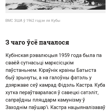
ВМС ЗША ў 1962 годзе ля Кубы
З чаго ўсё пачалося
Кубінская рэвалюцыя 1959 года была па
сваёй сутнасьці марксісцкім
паўстаньнем. Кіраўнік краіны Батыста
быў зрынуты, а на галоўны фатэль у
дзяржаве сеў камрад Фідэль Кастра. Куба
хутка пераўтваралася ў савецкі сатэліт,
сапраўдны пляцдарм камунізму ў
Заходнім паўшар'і. Кастра нацыяналізаваў