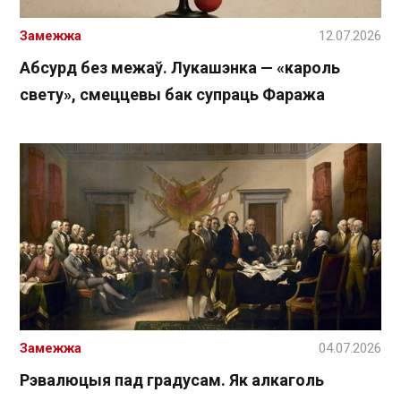
Замежжа
12.07.2026
Абсурд без межаў. Лукашэнка — «кароль
свету», смеццевы бак супраць Фаража
Замежжа
04.07.2026
Рэвалюцыя пад градусам. Як алкаголь