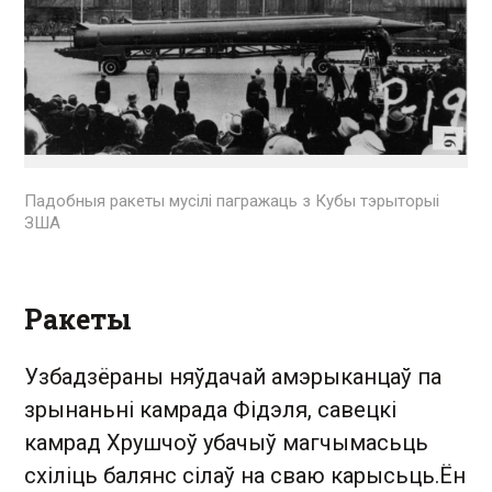
Падобныя ракеты мусілі пагражаць з Кубы тэрыторыі
ЗША
Ракеты
Узбадзёраны няўдачай амэрыканцаў па
зрынаньні камрада Фідэля, савецкі
камрад Хрушчоў убачыў магчымасьць
схіліць балянс сілаў на сваю карысьць.Ён