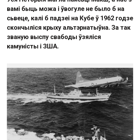
вамі быць можа і ўвогуле не было б на
сьвеце, калі б падзеі на Кубе ў 1962 годзе
скончыліся крыху альтэрнатыўна. За так
званую выспу свабоды ўзяліся
камуністы і ЗША.