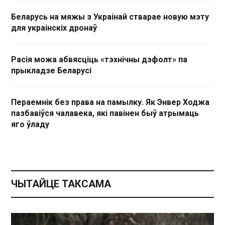
Беларусь на мяжы з Украінай стварае новую мэту
для украінскіх дронаў
Расія можа абвясціць «тэхнічны дэфолт» па
прыкладзе Беларусі
Пераемнік без права на памылку. Як Энвер Ходжа
пазбавіўся чалавека, які павінен быў атрымаць
яго ўладу
ЧЫТАЙЦЕ ТАКСАМА