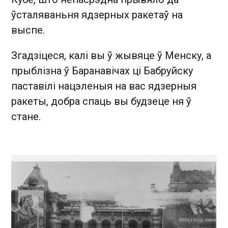
ўсталяваньня ядзерных ракетаў на
выспе.
Згадзіцеся, калі вы ў жывяце ў Менску, а
прыблізна ў Баранавічах ці Бабруйску
паставілі нацэленыя на вас ядзерныя
ракеты, добра спаць вы будзеце ня ў
стане.