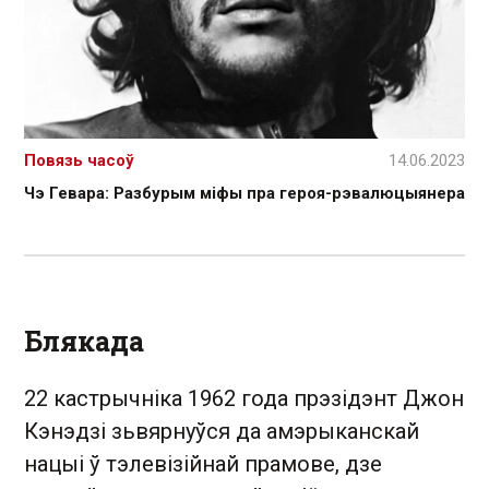
Повязь часоў
14.06.2023
Чэ Гевара: Разбурым міфы пра героя-рэвалюцыянера
Блякада
22 кастрычніка 1962 года прэзідэнт Джон
Кэнэдзі зьвярнуўся да амэрыканскай
нацыі ў тэлевізійнай прамове, дзе