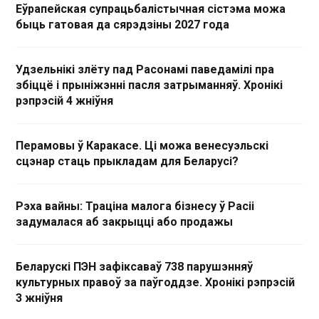
Еўрапейская супрацьбалістычная сістэма можа
быць гатовая да сярэдзіны 2027 года
Удзельнікі злёту пад Расонамі паведамілі пра
збіццё і прыніжэнні пасля затрыманняў. Хронікі
рэпрэсій 4 жніўня
Перамовы ў Каракасе. Ці можа венесуэльскі
сцэнар стаць прыкладам для Беларусі?
Рэха вайны: Траціна малога бізнесу ў Расіі
задумалася аб закрыцці або продажы
Беларускі ПЭН зафіксаваў 738 парушэнняў
культурных правоў за паўгоддзе. Хронікі рэпрэсій
3 жніўня