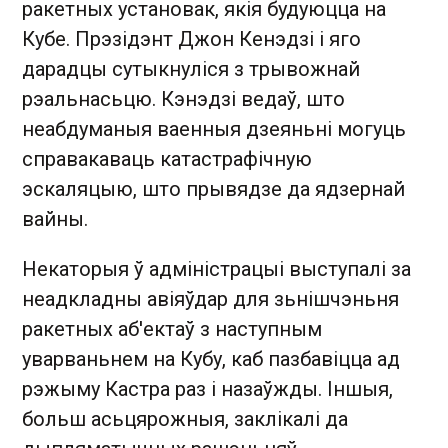
ракетных установак, якія будуюцца на
Кубе. Прэзідэнт Джон Кенэдзі і яго
дарадцы сутыкнуліся з трывожнай
рэальнасьцю. Кэнэдзі ведаў, што
неабдуманыя ваенныя дзеяньні могуць
справакаваць катастрафічную
эскаляцыю, што прывядзе да ядзернай
вайны.
Некаторыя ў адміністрацыі выступалі за
неадкладны авіяўдар для зьнішчэньня
ракетных аб'ектаў з наступным
уварваньнем на Кубу, каб пазбавіцца ад
рэжыму Кастра раз і назаўжды. Іншыя,
больш асьцярожныя, заклікалі да