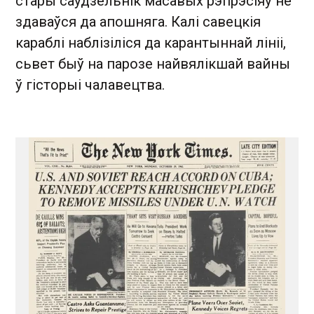
стары саўдзельнік масавых рэпрэсіяў не
здаваўся да апошняга. Калі савецкія
караблі наблізіліся да карантыннай лініі,
сьвет быў на парозе найвялікшай вайны
ў гісторыі чалавецтва.