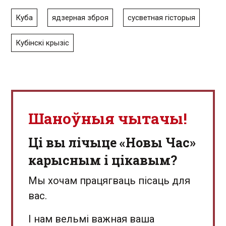
Куба
ядзерная зброя
сусветная гісторыя
Кубінскі крызіс
Шаноўныя чытачы!
Ці вы лічыце «Новы Час»
карысным і цікавым?
Мы хочам працягваць пісаць для
вас.
І нам вельмі важная ваша