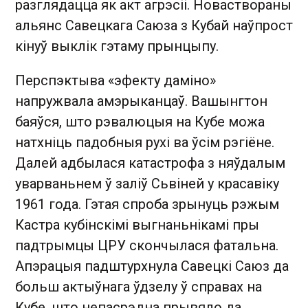
разглядацца як акт агрэсіі. Новаствораны
альянс Савецкага Саюза з Кубай наўпрост
кінуў выклік гэтаму прынцыпу.
Перспэктыва «эфекту даміно»
напружвала амэрыканцаў. Вашынгтон
баяўся, што рэвалюцыя на Кубе можа
натхніць падобныя рухі ва ўсім рэгіёне.
Далей адбылася катастрофа з няўдалым
уварваньнем ў заліў Сьвіней у красавіку
1961 года. Гэтая спроба зрынуць рэжым
Кастра кубінскімі выгнаньнікамі пры
падтрымцы ЦРУ скончылася фатальна.
Апэрацыя падштурхнула Савецкі Саюз да
больш актыўнага ўдзелу ў справах на
Кубе, што непасрэдна прывяло да