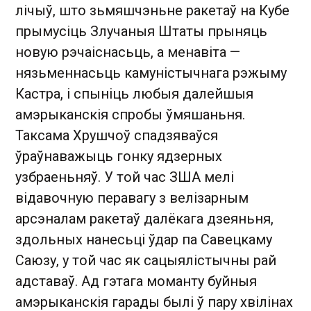
лічыў, што зьмяшчэньне ракетаў на Кубе
прымусіць Злучаныя Штаты прыняць
новую рэчаіснасьць, а менавіта
—
нязьменнасьць камуністычнага рэжыму
Кастра, і спыніць любыя далейшыя
амэрыканскія спробы ўмяшаньня.
Таксама Хрушчоў спадзяваўся
ўраўнаважыць гонку ядзерных
узбраеньняў. У той час ЗША мелі
відавочную перавагу з велізарным
арсэналам ракетаў далёкага дзеяньня,
здольных нанесьці ўдар па Савецкаму
Саюзу, у той час як сацыялістычны рай
адставаў. Ад гэтага моманту буйныя
амэрыканскія гарады былі ў пару хвілінах