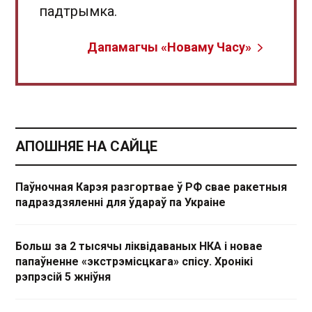
падтрымка.
Дапамагчы «Новаму Часу»
АПОШНЯЕ НА САЙЦЕ
Паўночная Карэя разгортвае ў РФ свае ракетныя
падраздзяленні для ўдараў па Украіне
Больш за 2 тысячы ліквідаваных НКА і новае
папаўненне «экстрэмісцкага» спісу. Хронікі
рэпрэсій 5 жніўня