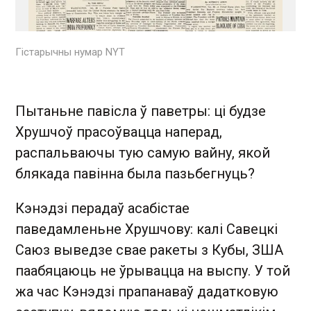
Гістарычны нумар NYT
Пытаньне павісла ў паветры: ці будзе
Хрушчоў прасоўвацца наперад,
распальваючы тую самую вайну, якой
блякада павінна была пазьбегнуць?
Кэнэдзі перадаў асабістае
паведамленьне Хрушчову: калі Савецкі
Саюз выведзе свае ракеты з Кубы, ЗША
паабяцаюць не ўрывацца на выспу. У той
жа час Кэнэдзі прапанаваў дадатковую