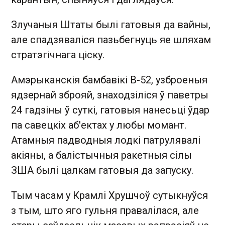
Злучаныя Штаты былі гатовыя да вайны,
але спадзяваліся пазьбегнуць яе шляхам
стратэгічнага ціску.
Амэрыканскія бамбавікі B-52, узброеныя
ядзернай зброяй, знаходзіліся ў паветры
24 гадзіны ў суткі, гатовыя нанесьці ўдар
па савецкіх аб'ектах у любы момант.
Атамныя падводныя лодкі патрулявалі
акіяны, а балістычныя ракетныя сілы
ЗША былі цалкам гатовыя да запуску.
Тым часам у Крамлі Хрушчоў сутыкнуўся
з тым, што яго гульня правалілася, але