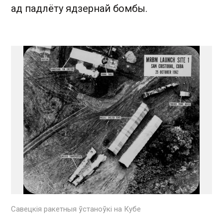
ад падлёту ядзернай бомбы.
Савецкія ракетныя ўстаноўкі на Кубе