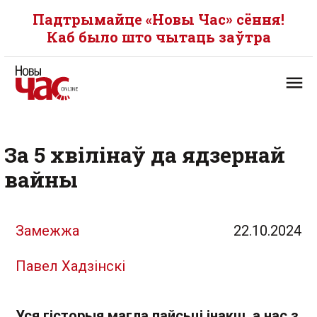
Падтрымайце «Новы Час» сёння!
Каб было што чытаць заўтра
За 5 хвілінаў да ядзернай
вайны
Замежжа
22.10.2024
Павел Хадзінскі
Уся гісторыя магла пайсьці інакш, а нас з