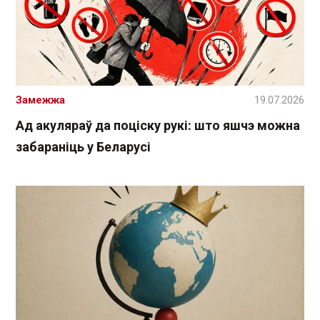
Замежжа
19.07.2026
Ад акуляраў да поціску рукі: што яшчэ можна
забараніць у Беларусі