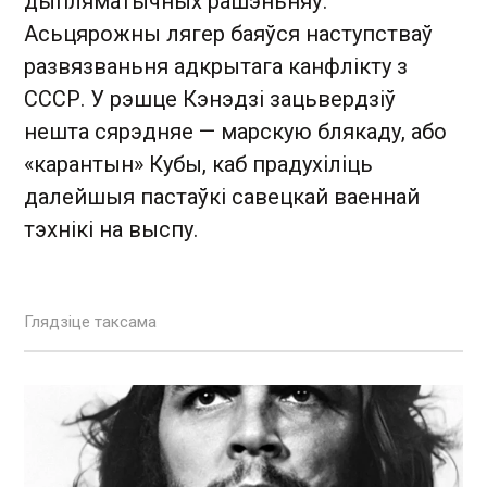
дыпляматычных рашэньняў.
Асьцярожны лягер баяўся наступстваў
развязваньня адкрытага канфлікту з
СССР. У рэшце Кэнэдзі зацьвердзіў
нешта сярэдняе
—
марскую блякаду, або
«карантын» Кубы, каб прадухіліць
далейшыя пастаўкі савецкай ваеннай
тэхнікі на выспу.
Глядзіце таксама