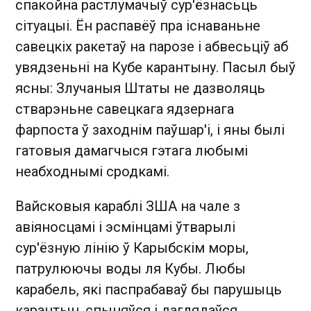
спакойна растлумачыў сур'ёзнасьць
сітуацыі. Ён распавёў пра існаваньне
савецкіх ракетаў на парозе і абвесьціў аб
увядзеньні на Кубе карантыну. Пасыл быў
ясны: Злучаныя Штаты не дазволяць
стварэньне савецкага ядзернага
фарпоста ў заходнім паўшар'і, і яны былі
гатовыя дамагчыся гэтага любымі
неабходнымі сродкамі.
Вайсковыя караблі ЗША на чале з
авіяносцамі і эсмінцамі ўтварылі
сур'ёзную лінію ў Карыбскім моры,
патрулюючы воды ля Кубы. Любы
карабель, які паспрабаваў бы парушыць
карантын, спыняўся і даглядаўся.