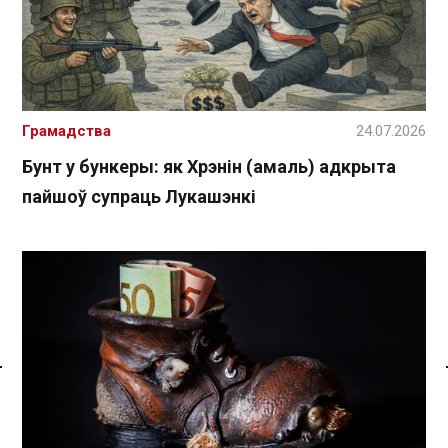
Грамадства
24.07.2026
Бунт у бункеры: як Хрэнін (амаль) адкрыта
пайшоў супраць Лукашэнкі
Спасылка без VPN