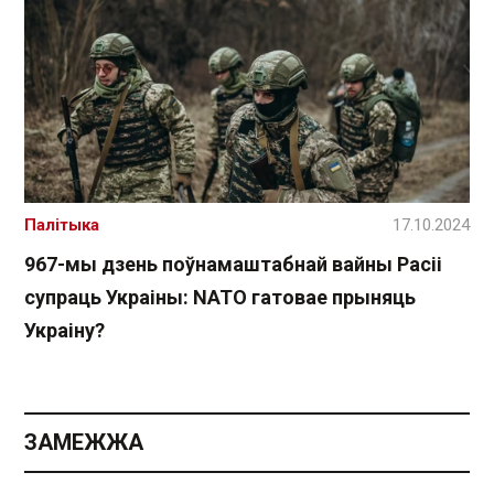
Палітыка
17.10.2024
967-мы дзень поўнамаштабнай вайны Расіі
супраць Украіны: NATO гатовае прыняць
Украіну?
ЗАМЕЖЖА