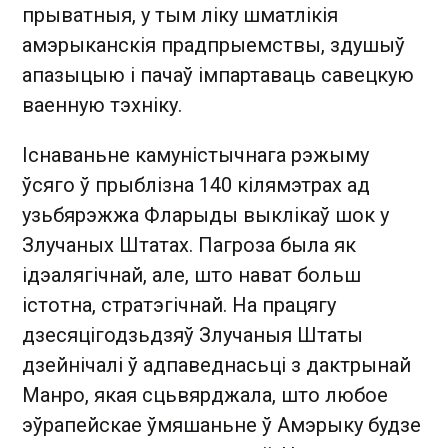
прыватныя, у тым ліку шматлікія
амэрыканскія прадпрыемствы, здушыў
апазыцыю і пачаў імпартаваць савецкую
ваенную тэхніку.
Існаваньне камуністычнага рэжыму
ўсяго ў прыблізна 140 кілямэтрах ад
узьбярэжжа Фларыды выклікаў шок у
Злучаных Штатах. Пагроза была як
ідэалягічнай, але, што нават больш
істотна, стратэгічнай. На працягу
дзесяцігодзьдзяў Злучаныя Штаты
дзейнічалі ў адпаведнасьці з дактрынай
Манро, якая сцьвярджала, што любое
эўрапейскае ўмяшаньне ў Амэрыку будзе