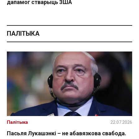
дапамог стварыць ЗША
ПАЛІТЫКА
Палітыка
22.07.2026
Пасьля Лукашэнкі – не абавязкова свабода.