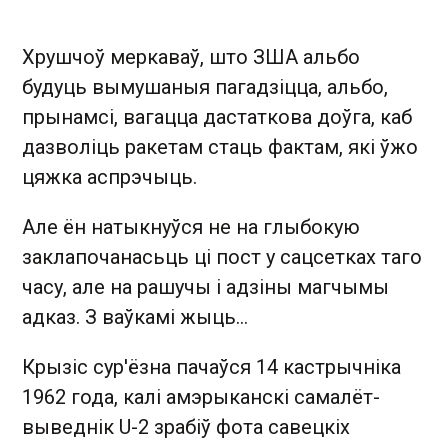
Хрушчоў меркаваў, што ЗША альбо
будуць вымушаныя пагадзіцца, альбо,
прынамсі, вагацца дастаткова доўга, каб
дазволіць ракетам стаць фактам, які ўжо
цяжка аспрэчыць.
Але ён натыкнуўся не на глыбокую
заклапочанасьць ці пост у сацсетках таго
часу, але на рашучы і адзіны магчымы
адказ. З ваўкамі жыць...
Крызіс сур'ёзна пачаўся 14 кастрычніка
1962 года, калі амэрыканскі самалёт-
выведнік U-2 зрабіў фота савецкіх