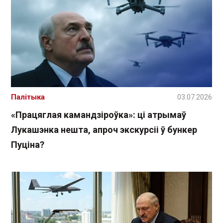
Палітыка
03.07.2026
«Працяглая камандзіроўка»: ці атрымаў
Лукашэнка нешта, апроч экскурсіі ў бункер
Пуціна?