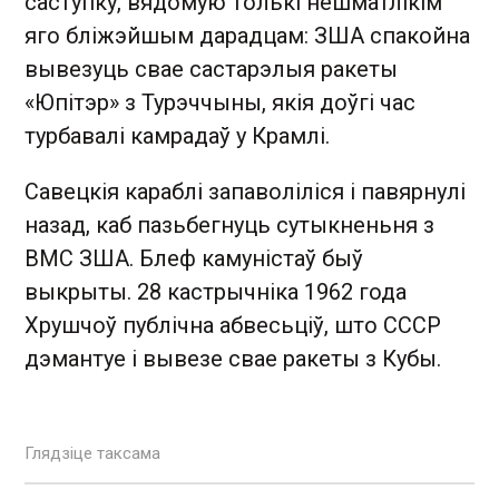
саступку, вядомую толькі нешматлікім
яго бліжэйшым дарадцам: ЗША спакойна
вывезуць свае састарэлыя ракеты
«Юпітэр» з Турэччыны, якія доўгі час
турбавалі камрадаў у Крамлі.
Савецкія караблі запаволіліся і павярнулі
назад, каб пазьбегнуць сутыкненьня з
ВМС ЗША. Блеф камуністаў быў
выкрыты. 28 кастрычніка 1962 года
Хрушчоў публічна абвесьціў, што СССР
дэмантуе і вывезе свае ракеты з Кубы.
Глядзіце таксама