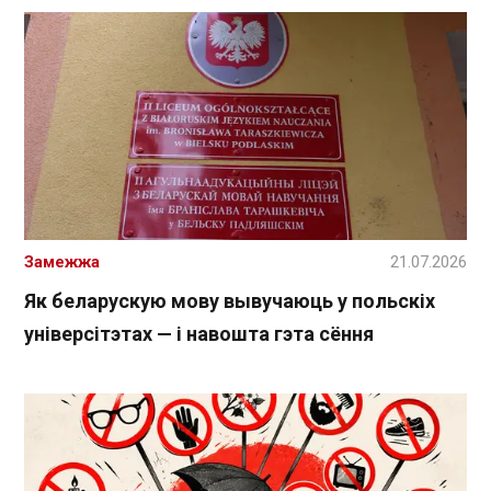
Замежжа
21.07.2026
Як беларускую мову вывучаюць у польскіх
універсітэтах — і навошта гэта сёння