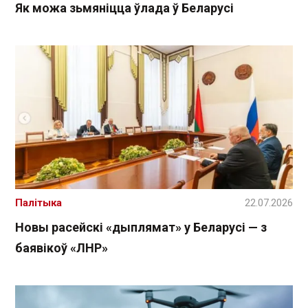
Як можа зьмяніцца ўлада ў Беларусі
Палітыка
22.07.2026
Новы расейскі «дыплямат» у Беларусі — з
баявікоў «ЛНР»