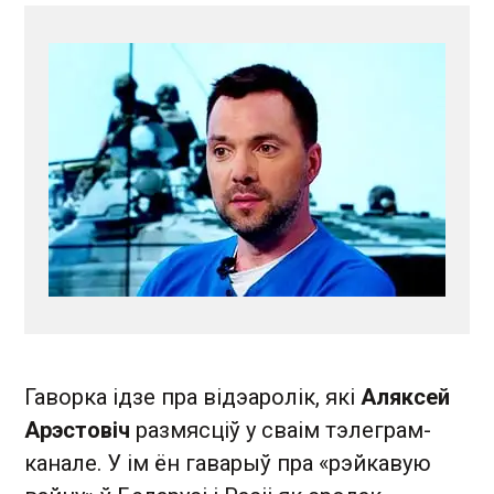
Гаворка ідзе пра відэаролік, які
Аляксей
Арэстовіч
размясціў у сваім тэлеграм-
канале. У ім ён гаварыў пра «рэйкавую