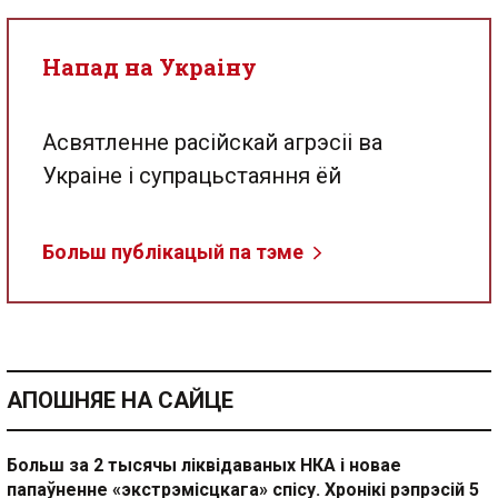
Напад на Украіну
Асвятленне расійскай агрэсіі ва
Украіне і супрацьстаяння ёй
Больш публікацый па тэме
АПОШНЯЕ НА САЙЦЕ
Больш за 2 тысячы ліквідаваных НКА і новае
папаўненне «экстрэмісцкага» спісу. Хронікі рэпрэсій 5