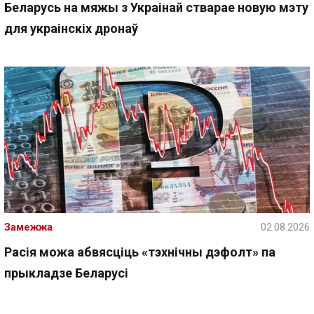
Беларусь на мяжы з Украінай стварае новую мэту
для украінскіх дронаў
Замежжа
02.08.2026
Расія можа абвясціць «тэхнічны дэфолт» па
прыкладзе Беларусі