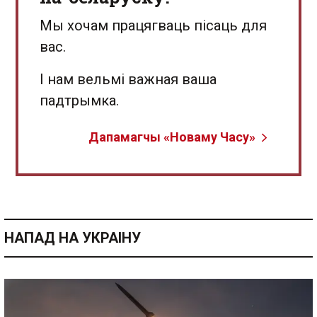
Мы хочам працягваць пісаць для
вас.
І нам вельмі важная ваша
падтрымка.
Дапамагчы «Новаму Часу»
НАПАД НА УКРАІНУ