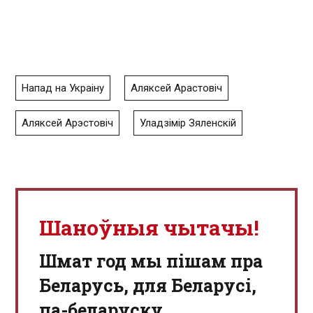
Напад на Украіну
Аляксей Арастовіч
Аляксей Арэстовіч
Уладзімір Зяленскій
Шаноўныя чытачы!
Шмат год мы пішам пра
Беларусь, для Беларусі,
па-беларуску.