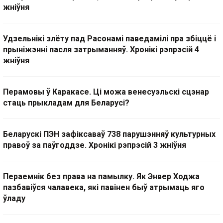
жніўня
Удзельнікі злёту пад Расонамі паведамілі пра збіццё і
прыніжэнні пасля затрыманняў. Хронікі рэпрэсій 4
жніўня
Перамовы ў Каракасе. Ці можа венесуэльскі сцэнар
стаць прыкладам для Беларусі?
Беларускі ПЭН зафіксаваў 738 парушэнняў культурных
правоў за паўгоддзе. Хронікі рэпрэсій 3 жніўня
Пераемнік без права на памылку. Як Энвер Ходжа
пазбавіўся чалавека, які павінен быў атрымаць яго
ўладу