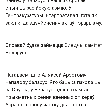
вайну» ў Беларусі і Расіі як сродак
спыніць расійскую армію. У
Генпракуратуры інтэрпрэтавалі гэта як
заклікі да здзяйснення актаў тэрарызму.
Справай будзе займацца Следчы камітэт
Беларусі.
Нагадаем, што Аляксей Арэстовіч
напалову беларус. Яго бацька паходзіць
са Слуцка, у Беларусі адзін з самых
прыкметных сёння ваенных спікераў
Украіны правёў частку дзяцінства.