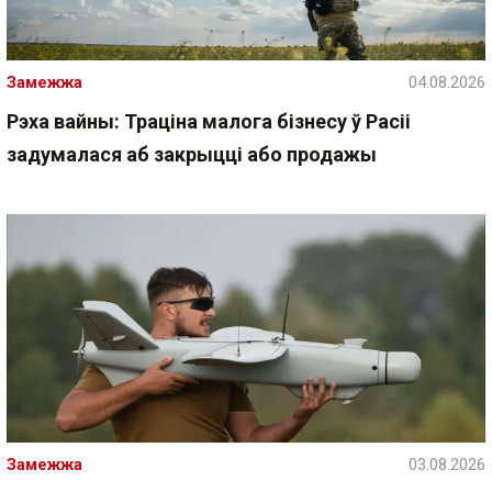
Замежжа
04.08.2026
Рэха вайны: Траціна малога бізнесу ў Расіі
задумалася аб закрыцці або продажы
Замежжа
03.08.2026