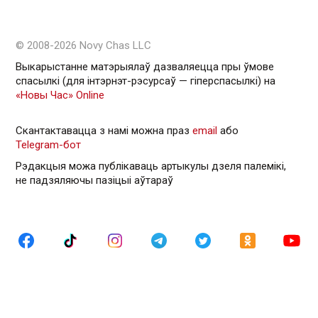
© 2008-2026 Novy Chas LLC
Выкарыстанне матэрыялаў дазваляецца пры ўмове
спасылкі (для інтэрнэт-рэсурсаў — гiперспасылкi) на
«Новы Час» Online
Скантактавацца з намі можна праз
email
або
Telegram-бот
Рэдакцыя можа публікаваць артыкулы дзеля палемікі,
не падзяляючы пазіцыі аўтараў