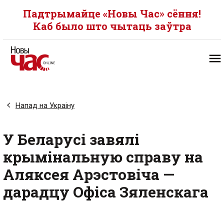
Падтрымайце «Новы Час» сёння!
Каб было што чытаць заўтра
Напад на Украіну
У Беларусі завялі
крымінальную справу на
Аляксея Арэстовіча —
дарадцу Офіса Зяленскага