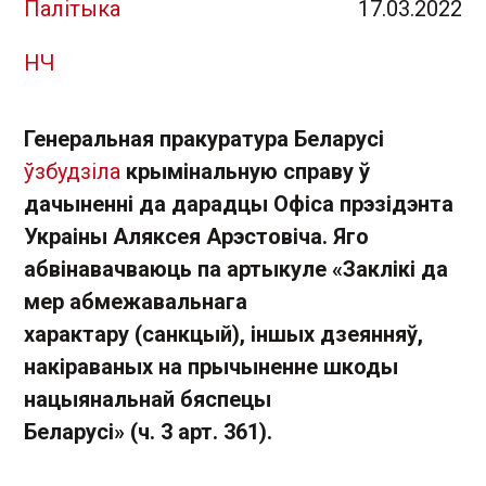
Палітыка
17.03.2022
НЧ
Генеральная пракуратура Беларусі
ўзбудзіла
крымінальную справу ў
дачыненні да дарадцы Офіса прэзідэнта
Украіны Аляксея Арэстовіча. Яго
абвінавачваюць па артыкуле «Заклікі да
мер абмежавальнага
характару (санкцый), іншых дзеянняў,
накіраваных на прычыненне шкоды
нацыянальнай бяспецы
Беларусі» (ч. 3 арт. 361).