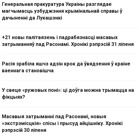
Генеральная пракуратура Украіны разглядае
магчымасць узбуджэння крымінальнай справы ў
дачыненні да Лукашэнкі
+21 новы палітвязень і падрабязнасці масавых
затрыманняў пад Расонамі. Хронікі рэпрэсій 31 ліпеня
Расія зрабіла яшчэ адзін крок да ўвядзення ў краіне
ваеннага становішча
У свеце «ружовых поні»: ці доўга можна трымацца на
фікцыях?
Масавыя затрыманні пад Расонамі, новыя
«экстрэмісцкія» спісы і прысуд айцішніку. Хронікі
рэпрэсій 30 ліпеня