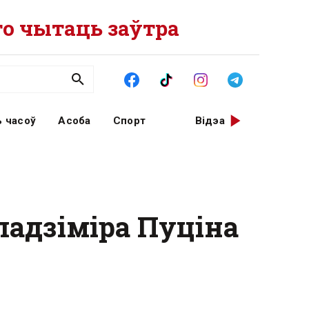
о чытаць заўтра
 часоў
Асоба
Спорт
Відэа
ладзіміра Пуціна