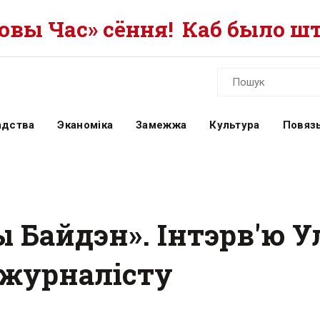
вы Час» сёння!
Каб было шт
адства
Эканоміка
Замежжа
Культура
Повязь
ы Байдэн». Інтэрв'ю У
журналісту