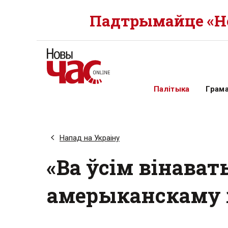
Падтрымайце «Но
Палітыка
Грам
Напад на Украіну
«Ва ўсім вінават
амерыканскаму 