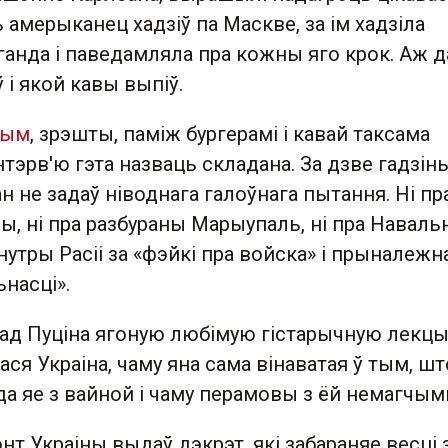
 амерыканец хадзіў па Маскве, за ім хадзіла
ганда і паведамляла пра кожны яго крок. Аж д
ў і якой кавы выпіў.
ным
, зрэшты, паміж бургерамі і кавай таксама
нтэрв'ю гэта назваць складана. За дзве гадзін
 не задаў ніводнага галоўнага пытання. Ні пр
ы, ні пра разбураны Марыупаль, ні пра Навальн
 ўнутры Расіі за «фэйкі пра войска» і прыналеж
насці».
 ад Пуціна ягоную любімую гістарычную лекц
ася Украіна, чаму яна сама вінаватая ў тым, шт
а яе з вайной і чаму перамовы з ёй немагчым
нт Украіны выдаў дэкрэт, які забараняе весці 