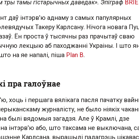
вам тры тамы гістарычных даведак». Эпіграф
BRIE
энт даў інтэрв'ю аднаму з самых папулярных
левядучых Такеру Карлсану. Нічога новага Пуц
азаў. Ён проста ў тысячны раз прачытаў сваю
ычную лекцыю аб паходжанні Украіны. І што я
што на яе напалі, піша
Plan B
.
і пра галоўнае
'ю, хоць і першага вялікага пасля пачатку вайны
ерыканскаму журналісту, не было ніякіх чакан
на былі вядомыя загадзя. Але ў Крамлі, дзе
у на інтэрв'ю або, што таксама не выключана, с
ашэнне Карлсана, вырашылі падагрэць цікавас