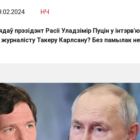
9.02.2024
НЧ
даў прэзідэнт Расіі Уладзімір Пуцін у інтэрв'ю
журналісту Такеру Карлсану? Без памылак не