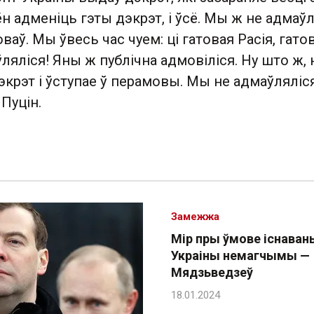
н адменіць гэты дэкрэт, і ўсё. Мы ж не адмаў
ваў. Мы ўвесь час чуем: ці гатовая Расія, гато
яліся! Яны ж публічна адмовіліся. Ну што ж, 
крэт і ўступае ў перамовы. Мы не адмаўляліс
 Пуцін.
Замежжа
Мір пры ўмове існаван
Украіны немагчымы —
Мядзьведзеў