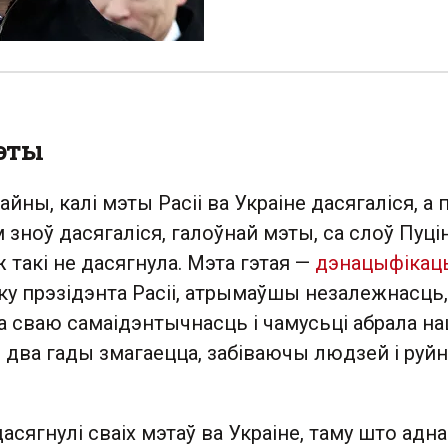
эты
айны, калі мэты Расіі ва Украіне дасягаліся, а
 зноў дасягаліся, галоўнай мэты, са слоў Пуцін
ж такі не дасягнула. Мэта гэтая —
дэнацыфікац
ку прэзідэнта Расіі, атрымаўшы незалежнасць,
а сваю самаідэнтычнасць і чамусьці абрала н
о два гады змагаецца, забіваючы людзей і ру
асягнулі сваіх мэтаў ва Украіне, таму што адна