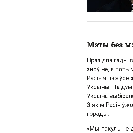
Мэты без м
Праз два гады в
зноў не, а потым
Расія яшчэ ўсё 
Украіны. На дум
Украіна выбірал
З якім Расія ўж
горады.
«Мы пакуль не д