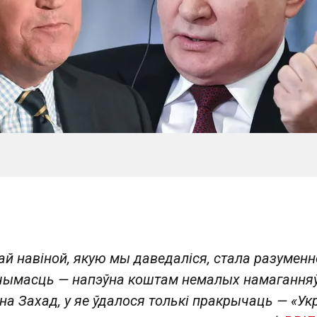
ай навіной, якую мы даведаліся, стала разуменн
ымасць — напэўна коштам немалых намагання
на Захад, у яе ўдалося толькі пракрычаць — «Ук