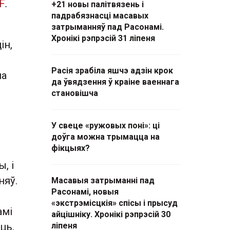
F
.
+21 новы палітвязень і
падрабязнасці масавых
затрыманняў пад Расонамі.
Хронікі рэпрэсій 31 ліпеня
ін,
Расія зрабіла яшчэ адзін крок
на
да ўвядзення ў краіне ваеннага
становішча
У свеце «ружовых поні»: ці
доўга можна трымацца на
фікцыях?
, і
няў.
Масавыя затрыманні пад
Расонамі, новыя
«экстрэмісцкія» спісы і прысуд
амі
айцішніку. Хронікі рэпрэсій 30
ць.
ліпеня