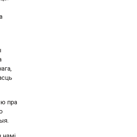
а
ы
а
ага,
насць
ыю пра
о
ыя.
з намі