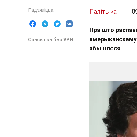
Палітыка
0
Пра што распавя
амерыканскаму 
Спасылка без VPN
абышлося.