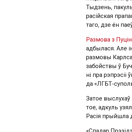
Тыдзень, пакуль
расійская прапа
таго, дзе ён пае
Размова з Пуці
адбылася. Але і
размовы Карлсан
забойствы ў Буч
ні пра рэпрэсіі
да «ЛГБТ-суполь
Затое выслухаў
тое, адкуль узял
Расія прыйшла д
«Спадар Прэзідэ