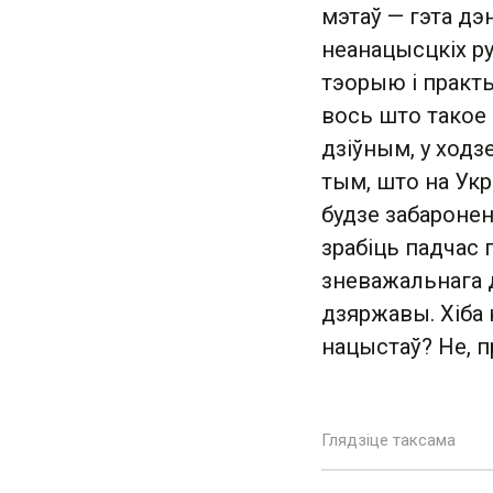
мэтаў — гэта дэ
неанацысцкіх ру
тэорыю і практы
вось што такое 
дзіўным, у ходз
тым, што на Укр
будзе забаронен
зрабіць падчас 
зневажальнага д
дзяржавы. Хіба
нацыстаў? Не, пр
Глядзіце таксама