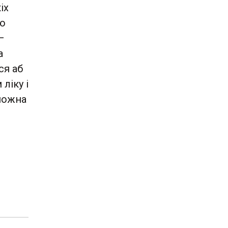
іх
ую
—
а
ся аб
ліку і
 можна