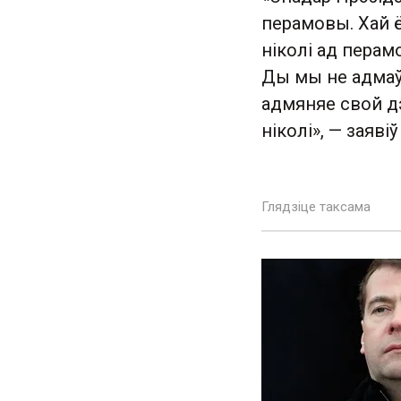
перамовы. Хай ё
ніколі ад перамо
Ды мы не адмаўл
адмяняе свой дэ
ніколі», — заявіў
Глядзіце таксама