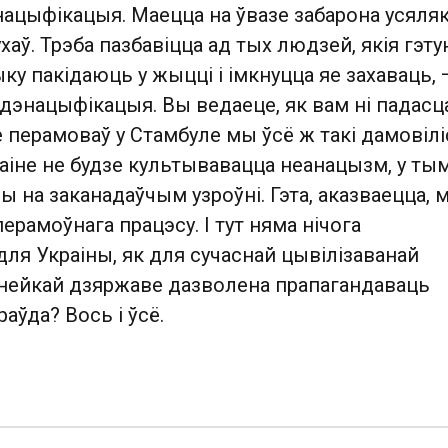
нацыфікацыя. Маецца на ўвазе забарона усяляк
хаў. Трэба пазбавіцца ад тых людзей, якія гэт
ку пакідаюць у жыцці і імкнуцца яе захаваць, 
дэнацыфікацыя. Вы ведаеце, як вам ні падасц
е перамоваў у Стамбуле мы ўсё ж такі дамовілі
аіне не будзе культывавацца неанацызм, у тым 
ы на заканадаўчым узроўні. Гэта, аказваецца,
перамоўнага працэсу. І тут няма нічога
ля Украіны, як для сучаснай цывілізаванай
 нейкай дзяржаве дазволена прапагандаваць
аўда? Вось і ўсё.