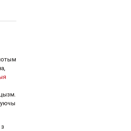
 потым
а,
ыя
ацызм.
йнуючы
 з