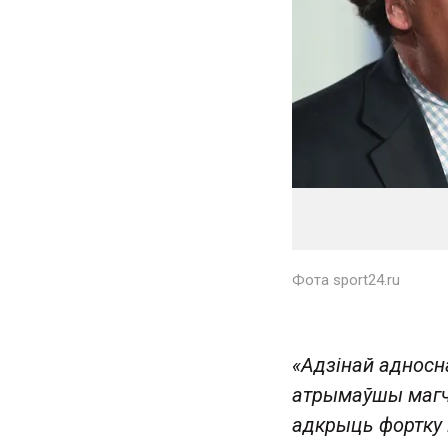
Фота sport24.ru
«Адзінай адносн
атрымаўшы магч
адкрыць фортку 