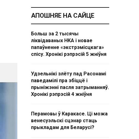
АПОШНЯЕ НА САЙЦЕ
Больш за 2 тысячы
ліквідаваных НКА і новае
папаўненне «экстрэмісцкага»
спісу. Хронікі рэпрэсій 5 жніўня
Удзельнікі злёту пад Расонамі
паведамілі пра збіццё і
прыніжэнні пасля затрыманняў.
Хронікі рэпрэсій 4 жніўня
Перамовы ў Каракасе. Ці можа
венесуэльскі сцэнар стаць
прыкладам для Беларусі?