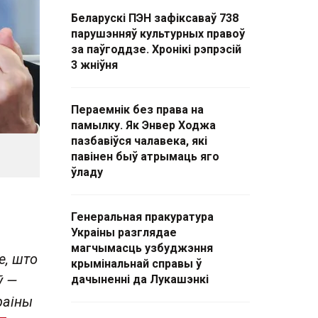
Беларускі ПЭН зафіксаваў 738
парушэнняў культурных правоў
за паўгоддзе. Хронікі рэпрэсій
3 жніўня
Пераемнік без права на
памылку. Як Энвер Ходжа
пазбавіўся чалавека, які
павінен быў атрымаць яго
ўладу
Генеральная пракуратура
Украіны разглядае
магчымасць узбуджэння
е, што
крымінальнай справы ў
ў —
дачыненні да Лукашэнкі
раіны