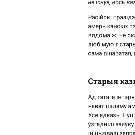
не існуе, вось 
Расійскі прэзід
амерыканскіх тэ
вядома ж, не ск
любімую гістар
сама вінаватая, 
Старыя казк
Ад гэтага інтэрв
нават цэламу ам
Усе адказы Пуці
ўзгаднілі заяўк
ініцыявалі запр