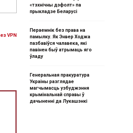
«тэхнічны дэфолт» па
прыкладзе Беларусі
Пераемнік без права на
без VPN
памылку. Як Энвер Ходжа
пазбавіўся чалавека, які
павінен быў атрымаць яго
ўладу
Генеральная пракуратура
Украіны разглядае
магчымасць узбуджэння
крымінальнай справы ў
дачыненні да Лукашэнкі