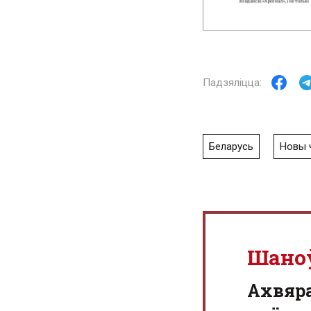
Беларусь
Новы 
Шано
Aхвяр