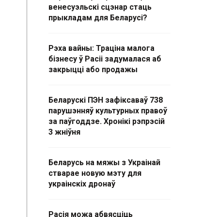
венесуэльскі сцэнар стаць
прыкладам для Беларусі?
Рэха вайны: Траціна малога
бізнесу ў Расіі задумалася аб
закрыцці або продажы
Беларускі ПЭН зафіксаваў 738
парушэнняў культурных правоў
за паўгоддзе. Хронікі рэпрэсій
3 жніўня
Беларусь на мяжы з Украінай
стварае новую мэту для
украінскіх дронаў
Расія можа абвясціць