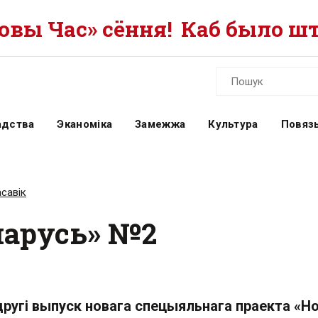
вы Час» сёння!
Каб было шт
адства
Эканоміка
Замежжа
Культура
Повязь
савік
ларусь» №2
ругі выпуск новага спецыяльнага праекта «Н