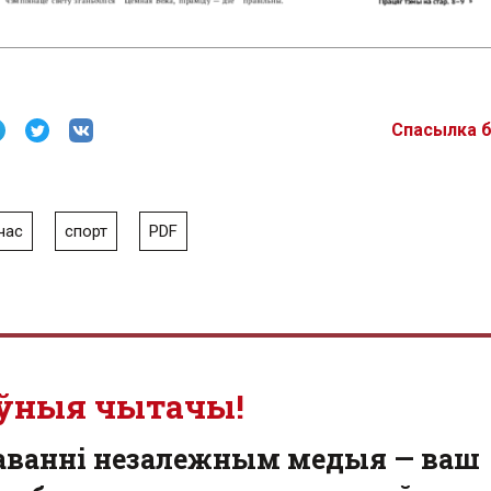
Спасылка 
час
спорт
PDF
ўныя чытачы!
аванні незалежным медыя — ваш