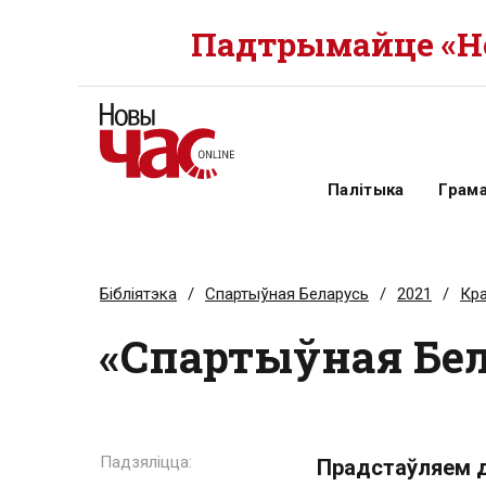
Падтрымайце «Но
Палітыка
Грам
Бібліятэка
Спартыўная Беларусь
2021
Кра
«Спартыўная Бе
Прадстаўляем д