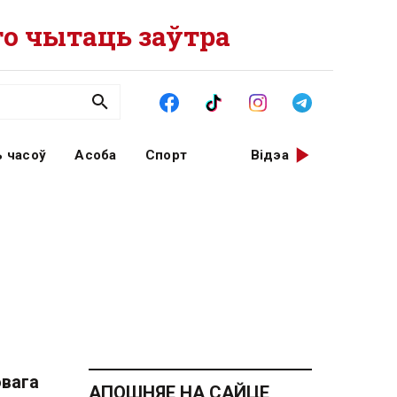
о чытаць заўтра
 часоў
Асоба
Спорт
Відэа
овага
АПОШНЯЕ НА САЙЦЕ