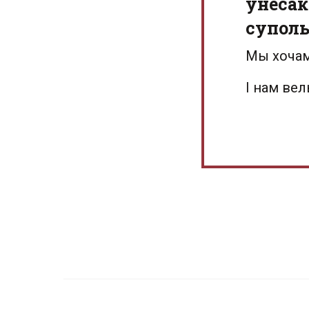
унёсак
суполь
Мы хочам
І нам ве