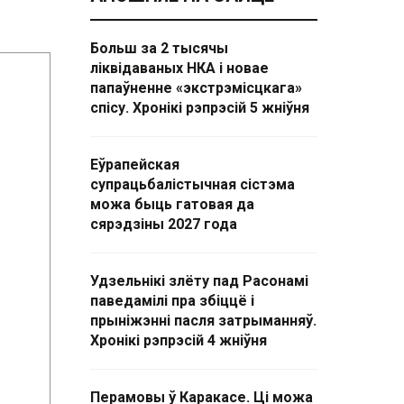
Больш за 2 тысячы
ліквідаваных НКА і новае
папаўненне «экстрэмісцкага»
спісу. Хронікі рэпрэсій 5 жніўня
Еўрапейская
супрацьбалістычная сістэма
можа быць гатовая да
сярэдзіны 2027 года
Удзельнікі злёту пад Расонамі
паведамілі пра збіццё і
прыніжэнні пасля затрыманняў.
Хронікі рэпрэсій 4 жніўня
Перамовы ў Каракасе. Ці можа