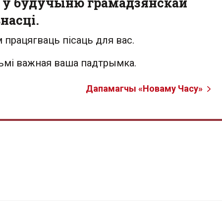
 у будучыню грамадзянскай
насці.
 працягваць пісаць для вас.
льмі важная ваша падтрымка.
Дапамагчы «Новаму Часу»