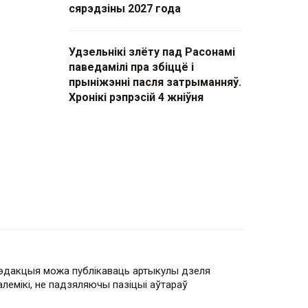
сярэдзіны 2027 года
Удзельнікі злёту пад Расонамі
паведамілі пра збіццё і
прыніжэнні пасля затрыманняў.
Хронікі рэпрэсій 4 жніўня
эдакцыя можа публікаваць артыкулы дзеля
алемікі, не падзяляючы пазіцыі аўтараў