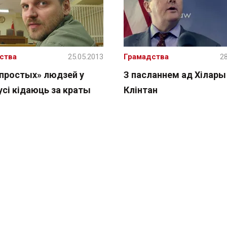
ства
25.05.2013
Грамадства
28
япростых» людзей у
З пасланнем ад Хілары
усі кідаюць за краты
Клінтан