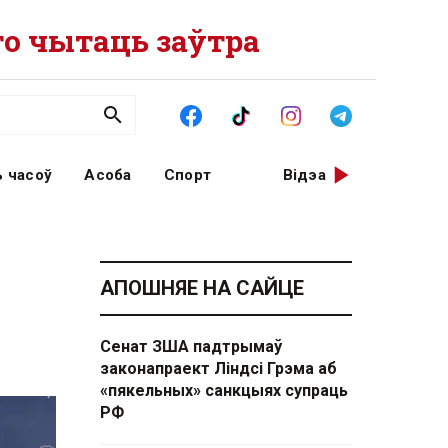
о чытаць заўтра
 часоў
Асоба
Спорт
Відэа
АПОШНЯЕ НА САЙЦЕ
Сенат ЗША падтрымаў
законапраект Ліндсі Грэма аб
«пякельных» санкцыях супраць
РФ