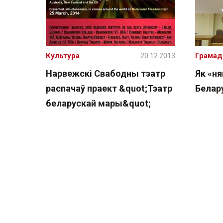
Культура
20.12.2013
Грамад
Нарвежскі Свабодны тэатр
Як «н
распачаў праект &quot;Тэатр
Белар
беларускай мары&quot;