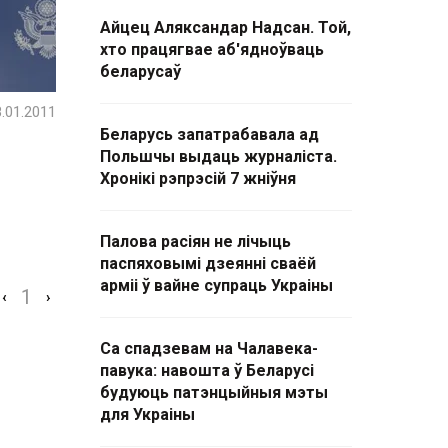
Айцец Аляксандар Надсан. Той,
хто працягвае аб'ядноўваць
беларусаў
.01.2011
Беларусь запатрабавала ад
Польшчы выдаць журналіста.
Хронікі рэпрэсій 7 жніўня
Палова расіян не лічыць
паспяховымі дзеянні сваёй
арміі ў вайне супраць Украіны
1
‹
›
Са спадзевам на Чалавека-
павука: навошта ў Беларусі
будуюць патэнцыйныя мэты
для Украіны