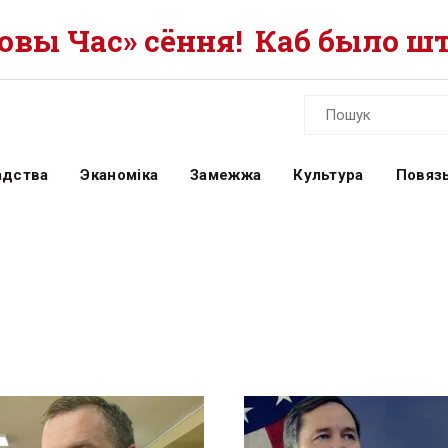
вы Час» сёння!
Каб было шт
адства
Эканоміка
Замежжа
Культура
Повязь