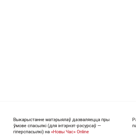
Выкарыстанне матэрыялаў дазваляецца пры
Р
ўмове спасылкі (для інтэрнэт-рэсурсаў —
п
гiперспасылкi) на
«Новы Час» Online