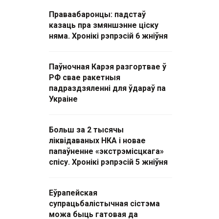
Праваабаронцы: падстаў
казаць пра змяншэнне ціску
няма. Хронікі рэпрэсій 6 жніўня
Паўночная Карэя разгортвае ў
РФ свае ракетныя
падраздзяленні для ўдараў па
Украіне
Больш за 2 тысячы
ліквідаваных НКА і новае
папаўненне «экстрэмісцкага»
спісу. Хронікі рэпрэсій 5 жніўня
Еўрапейская
супрацьбалістычная сістэма
можа быць гатовая да