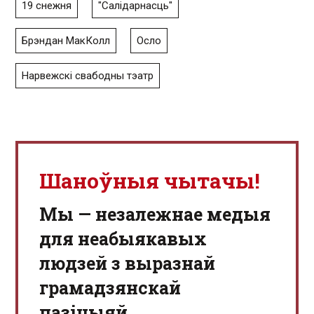
19 снежня
"Салідарнасць"
Брэндан МакКолл
Осло
Нарвежскі свабодны тэатр
Шаноўныя чытачы!
Мы — незалежнае медыя
для неабыякавых
людзей з выразнай
грамадзянскай
пазіцыяй.