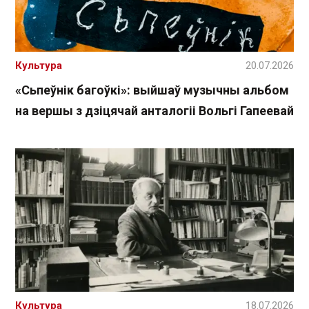
Культура
20.07.2026
«Сьпеўнік багоўкі»: выйшаў музычны альбом
на вершы з дзіцячай анталогіі Вольгі Гапеевай
Культура
18.07.2026