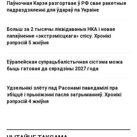
Паўночная Карэя разгортвае ў РФ свае ракетныя
падраздзяленні для ўдараў па Украіне
Больш за 2 тысячы ліквідаваных НКА і новае
папаўненне «экстрэмісцкага» спісу. Хронікі
рэпрэсій 5 жніўня
Еўрапейская супрацьбалістычная сістэма можа
быць гатовая да сярэдзіны 2027 года
Удзельнікі злёту пад Расонамі паведамілі пра
збіццё і прыніжэнні пасля затрыманняў. Хронікі
рэпрэсій 4 жніўня