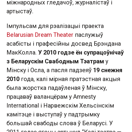
міжнародных гледачоў, журналістаў і
артыстаў.
Імпульсам для рэалізацыі праекта
Belarusian Dream Theater
паслужыў
асабісты і прафесійны досвед Брэндана
МакКолла.
У 2010 годзе ён супрацоўнічаў
з Беларускім Свабодным Тэатрам
у
Мінску і Осла, а пасля падзеяў
19 снежня
2010
года, калі мірная пратэстная акцыя
была жорстка падаўленая ў Мінску,
працаваў валанцёрам у Amnesty
International і Нарвежскім Хельсінскім
камітэце і выступаў у падтрымку
большай свабоды слова ў Беларусі. У