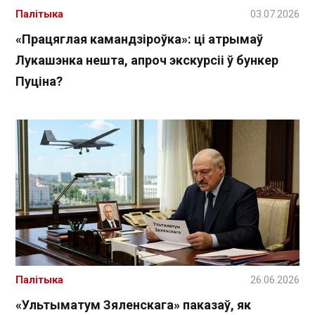
Палітыка
03.07.2026
«Працяглая камандзіроўка»: ці атрымаў
Лукашэнка нешта, апроч экскурсіі ў бункер
Пуціна?
Палітыка
26.06.2026
«Ультыматум Зяленскага» паказаў, як