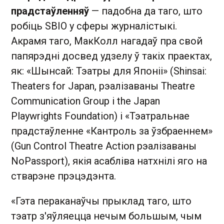
прадстаўленняў
— падобна да таго, што
робіць SBIO у сферы журналістыкі.
Акрамя таго, МакКолл нагадаў пра свой
папярэдні досвед удзелу ў такіх праектах,
як: «Шынсай: Тэатры для Японіі» (Shinsai:
Theaters for Japan, рэалізаваны Theatre
Communication Group і the Japan
Playwrights Foundation) і «Тэатральнае
прадстаўленне «Кантроль за ўзбраеннем»
(Gun Control Theatre Action рэалізаваны
NoPassport), якія асабліва натхнілі яго на
стварэне прэцэдэнта.
«Гэта пераканаўчы прыклад таго, што
тэатр з'яўляецца нечым большым, чым