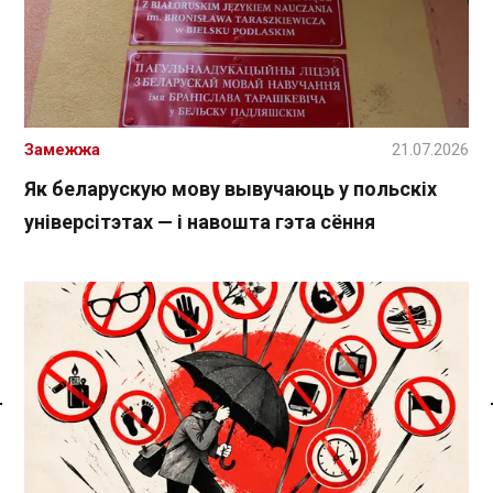
Замежжа
21.07.2026
Як беларускую мову вывучаюць у польскіх
універсітэтах — і навошта гэта сёння
Спасылка без VPN