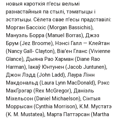
новыя кароткія п'есы вельмі
разнастайныя па стылі, тэматыцы і
эстэтыцы. Сёлета свае п'есы прадставілі:
Морган Бассіхіс (Morgan Bassichis),
Мануэль Борра (Manuel Borras), Джэз
Брум (Jez Broome), Нэнсі Галл — Клейтан
(Nancy Gall- Clayton), Вів'ен Гланс (Vivienne
Glance), Дыяна Рао Харман (Diane Rao
Harman), Іакаў Юнтунен (Jacob Juntunen),
Джон Лэдд (John Ladd), Лаура Лінн
Макдональд (Laura Lynn MacDonald), Рэкс
МакГрэгар (Rex McGregor), Даніэль
Міхельсон (Daniel Michaelson), Сінтыя
Моррысан (Cynthia Morrison), К.М. Мустатэ
(K. M. Mustatea), Марта Паттэрсан (Martha