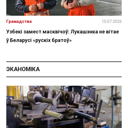
Грамадства
10.07.2026
Узбекі замест масквічоў: Лукашэнка не вітае
ў Беларусі «рускіх братоў»
ЭКАНОМІКА