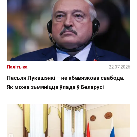
Палітыка
22.07.2026
Пасьля Лукашэнкі – не абавязкова свабода.
Як можа зьмяніцца ўлада ў Беларусі