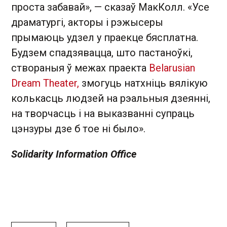
проста забавай», — сказаў МакКолл. «Усе
драматургі, акторы і рэжысеры
прымаюць удзел у праекце бясплатна.
Будзем спадзявацца, што пастаноўкі,
створаныя ў межах праекта
Belarusian
Dream Theater,
змогуць натхніць вялікую
колькасць людзей на рэальныя дзеянні,
на творчасць і на выказванні супраць
цэнзуры дзе б тое ні было».
Solidarity Information Office