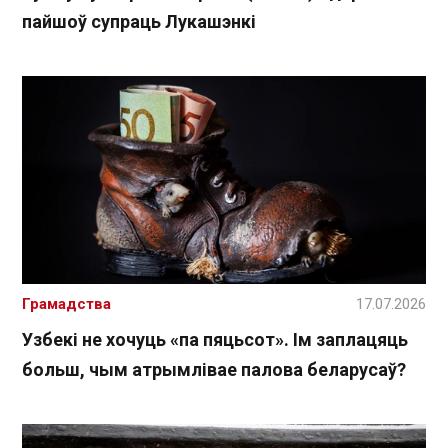
пайшоў супраць Лукашэнкі
Грамадства
17.07.2026
Узбекі не хочуць «па пяцьсот». Ім заплацяць
больш, чым атрымлівае палова беларусаў?