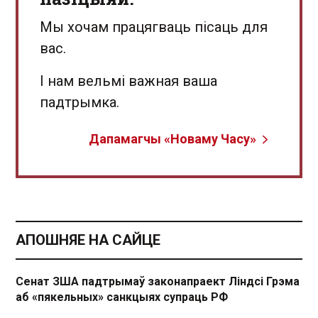
Мы хочам працягваць пісаць для
вас.
І нам вельмі важная ваша
падтрымка.
Дапамагчы «Новаму Часу»
АПОШНЯЕ НА САЙЦЕ
Сенат ЗША падтрымаў законапраект Ліндсі Грэма
аб «пякельных» санкцыях супраць РФ