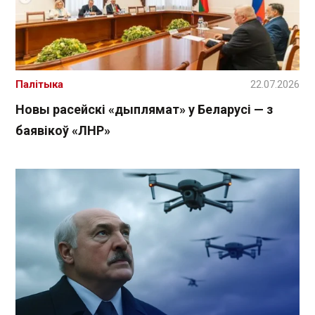
Палітыка
22.07.2026
Новы расейскі «дыплямат» у Беларусі — з
баявікоў «ЛНР»