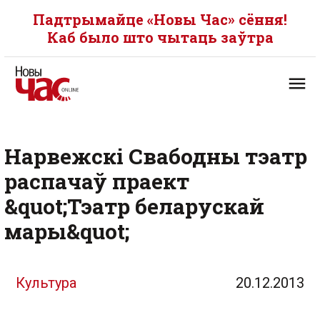
Падтрымайце «Новы Час» сёння!
Каб было што чытаць заўтра
Нарвежскі Свабодны тэатр
распачаў праект
&quot;Тэатр беларускай
мары&quot;
Культура
20.12.2013