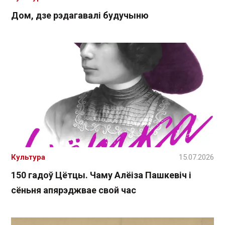
Дом, дзе рэдагавалі будучыню
Культура
15.07.2026
150 гадоў Цётцы. Чаму Алёіза Пашкевіч і
сёньня апярэджвае свой час