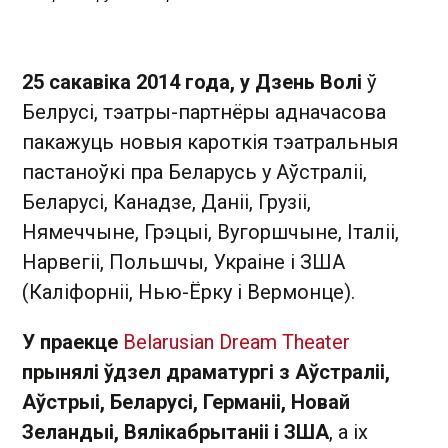
25 сакавіка 2014 года, у Дзень Волі
ў
Белрусі, тэатры-партнёры адначасова
пакажуць новыя кароткія тэатральныя
пастаноўкі пра Беларусь у Аўстраліі,
Беларусі, Канадзе, Даніі, Грузіі,
Нямеччыне, Грэцыі, Вугоршчыне, Італіі,
Нарвегіі, Польшчы, Украіне і ЗША
(Каліфорніі, Нью-Ёрку і Вермонце).
У праекце
Belarusian Dream Theater
прынялі ўдзел драматургі з Аўстраліі,
Аўстрыі, Беларусі, Германіі, Новай
Зеландыі, Вялікабрытаніі і ЗША
, а іх