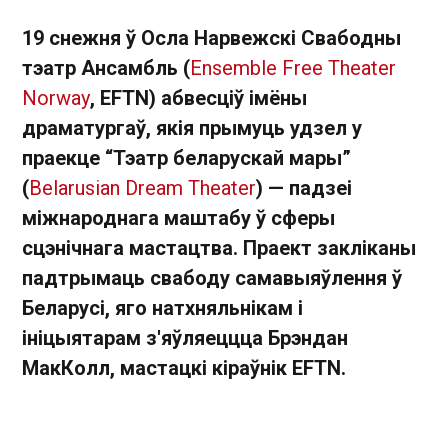
19 снежня ў Осла Нарвежскі Свабодны
тэатр Ансамбль (
Ensemble Free Theater
Norway
, EFTN) абвесціў імёны
драматургаў, якія прымуць удзел у
праекце “Тэатр беларускай мары”
(
Belarusian Dream Theater
) — падзеі
міжнароднага маштабу ў сферы
сцэнічнага мастацтва. Праект закліканы
падтрымаць свабоду самавыяўлення ў
Беларусі, яго натхняльнікам і
ініцыятарам з'яўляеццца Брэндан
МакКолл, мастацкі кіраўнік EFTN.