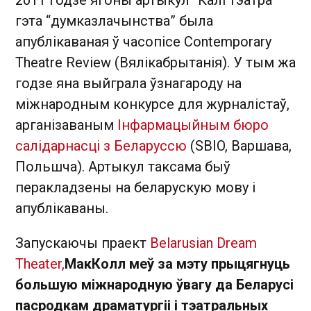
2011 годзе ягоны артыкул “Калі тэатра —
гэта “думказлачынства” была
апублікаваная ў часопісе Contemporary
Theatre Review (Вялікабрытанія). У тым жа
годзе яна выйграла ўзнагароду на
міжнародным конкурсе для журналістаў,
арганізаваным
Інфармацыйным бюро
салідарнасці з Беларуссю
(SBIO, Варшава,
Польшча). Артыкул таксама быў
перакладзены на беларускую мову і
апублікаваны.
Запускаючы праект
Belarusian Dream
Theater,
МакКолл меў за мэту прыцягнуць
большую міжнародную ўвагу да Беларусі
пасродкам драматургіі і тэатральных