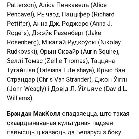
Patterson), Аліса Пенкавель (Alice
Pencavel), Рычард Пэцціфер (Richard
Pettifer), Анна Дж. Роджэрс (Anna J.
Rogers), Джэйк Разенберг (Jake
Rosenberg), Мікалай Рудкоўскі (Nikolay
Rudkovski), Орын Сквайр (Aurin Squire),
Зеллі Томас (Zellie Thomas), Таццяна
Тутэйшая (Tatsiana Tuteishaya), Крыс Ван
Страндэр (Chris Van Strander), Джон Ўіглі
(John Weagly) і Дэвід Л. Ўільямс (David L.
Williams).
Брэндан МакКолл
спадзяецца, што такая
скаардынаваная культурная падзея
павысіць цікавасць да Беларусі з боку