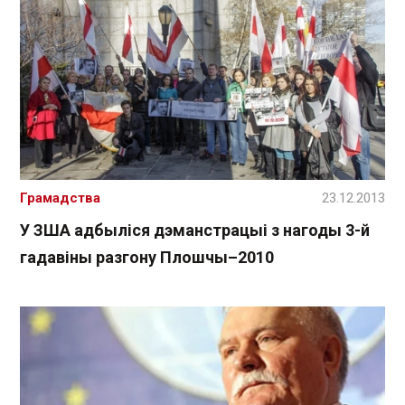
Грамадства
23.12.2013
У ЗША адбыліся дэманстрацыі з нагоды 3-й
гадавіны разгону Плошчы–2010