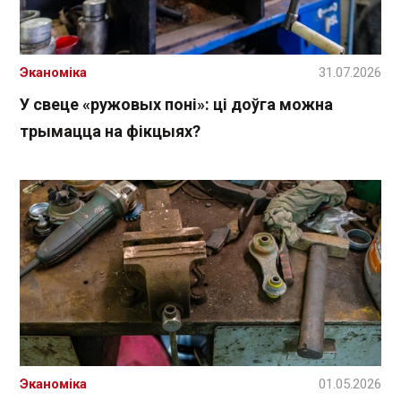
Эканоміка
31.07.2026
У свеце «ружовых поні»: ці доўга можна
трымацца на фікцыях?
Эканоміка
01.05.2026