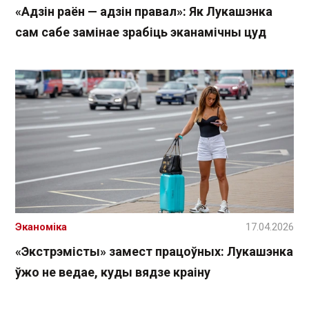
«Адзін раён — адзін правал»: Як Лукашэнка
сам сабе замінае зрабіць эканамічны цуд
Эканоміка
17.04.2026
«Экстрэмісты» замест працоўных: Лукашэнка
ўжо не ведае, куды вядзе краіну