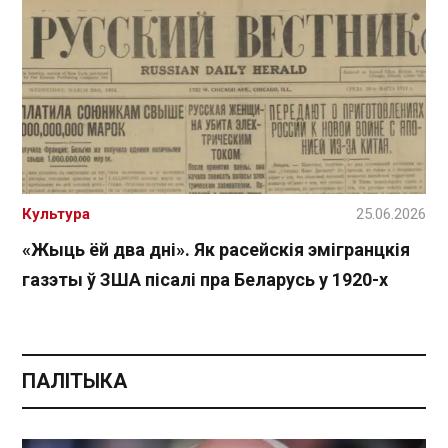
Культура
25.06.2026
«Жыць ёй два дні». Як расейскія эмігранцкія
газэты ў ЗША пісалі пра Беларусь у 1920-х
ПАЛІТЫКА