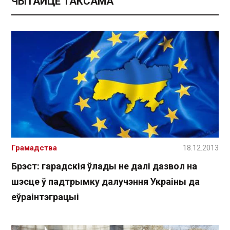
ЧЫТАЙЦЕ ТАКСАМА
Грамадства
18.12.2013
Брэст: гарадскія ўлады не далі дазвол на
шэсце ў падтрымку далучэння Украіны да
еўраінтэграцыі