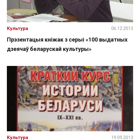
Культура
06.12.2013
Прэзентацыя кніжак з серыі «100 выдатных
дзеячаў беларускай культуры»
Культура
19.09.2013