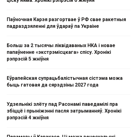
ціску няма. Хронікі рэпрэсій 6 жніўня
Паўночная Карэя разгортвае ў РФ свае ракетныя
падраздзяленні для ўдараў па Украіне
Больш за 2 тысячы ліквідаваных НКА і новае
папаўненне «экстрэмісцкага» спісу. Хронікі
рэпрэсій 5 жніўня
Еўрапейская супрацьбалістычная сістэма можа
быць гатовая да сярэдзіны 2027 года
Удзельнікі злёту пад Расонамі паведамілі пра
збіццё і прыніжэнні пасля затрыманняў. Хронікі
рэпрэсій 4 жніўня
Перамовы ў Каракасе. Ці можа венесуэльскі