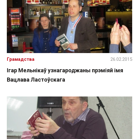
Грамадства
26.02.2015
Ігар Мельнікаў узнагароджаны прэміяй імя
Вацлава Ластоўскага