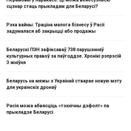
сцэнар стаць прыкладам для Беларусі?
Рэха вайны: Траціна малога бізнесу ў Расіі
задумалася аб закрыцці або продажы
Беларускі ПЭН зафіксаваў 738 парушэнняў
культурных правоў за паўгоддзе. Хронікі рэпрэсій
3 жніўня
Беларусь на мяжы з Украінай стварае новую мэту
для украінскіх дронаў
Расія можа абвясціць «тэхнічны дэфолт» па
прыкладзе Беларусі