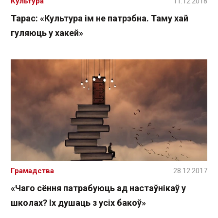
Культура
11.12.2018
Тарас: «Культура ім не патрэбна. Таму хай
гуляюць у хакей»
Грамадства
28.12.2017
«Чаго сёння патрабуюць ад настаўнікаў у
школах? Іх душаць з усіх бакоў»