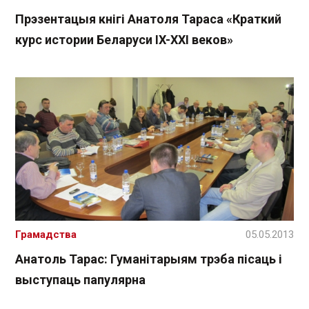
Прэзентацыя кнігі Анатоля Тараса «Краткий
курс истории Беларуси IX-XXI веков»
Грамадства
05.05.2013
Анатоль Тарас: Гуманітарыям трэба пісаць і
выступаць папулярна