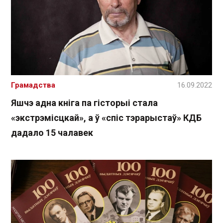
Грамадства
16.09.2022
Яшчэ адна кніга па гісторыі стала
«экстрэмісцкай», а ў «спіс тэрарыстаў» КДБ
дадало 15 чалавек