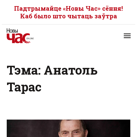
Падтрымайце «Новы Час» сёння!
Каб было што чытаць заўтра
Тэма: Анатоль
Тарас