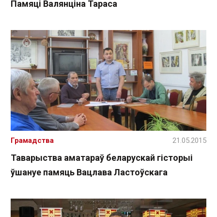
Памяці Валянціна Тараса
Грамадства
21.05.2015
Таварыства аматараў беларускай гісторыі
ўшануе памяць Вацлава Ластоўскага