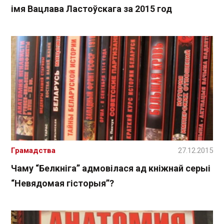
імя Вацлава Ластоўскага за 2015 год
Грамадства
27.12.2015
Чаму “Белкніга” адмовілася ад кніжнай серыі
“Невядомая гісторыя”?