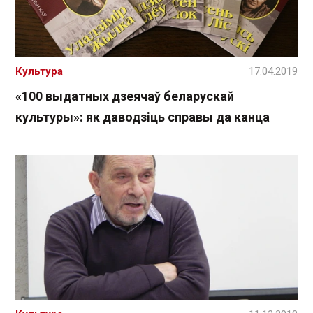
Культура
17.04.2019
«100 выдатных дзеячаў беларускай
культуры»: як даводзіць справы да канца