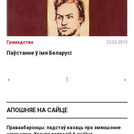
Грамадства
23.03.2013
Паўстанне ў імя Беларусі
1
‹
›
АПОШНЯЕ НА САЙЦЕ
Праваабаронцы: падстаў казаць пра змяншэнне