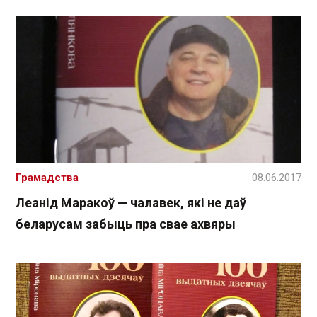
Грамадства
08.06.2017
Леанід Маракоў — чалавек, які не даў
беларусам забыць пра свае ахвяры