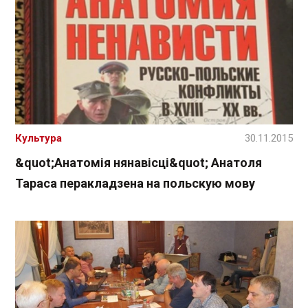
Культура
30.11.2015
&quot;Анатомія нянавісці&quot; Анатоля
Тараса перакладзена на польскую мову