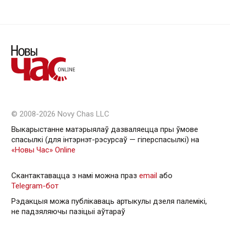
© 2008-2026 Novy Chas LLC
Выкарыстанне матэрыялаў дазваляецца пры ўмове
спасылкі (для інтэрнэт-рэсурсаў — гiперспасылкi) на
«Новы Час» Online
Скантактавацца з намі можна праз
email
або
Telegram-бот
Рэдакцыя можа публікаваць артыкулы дзеля палемікі,
не падзяляючы пазіцыі аўтараў