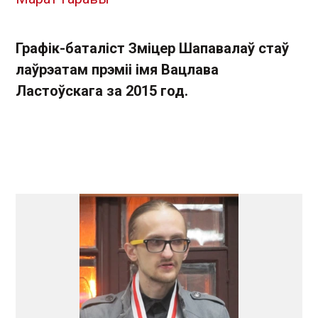
Графік-баталіст Зміцер Шапавалаў стаў
лаўрэатам прэміі імя Вацлава
Ластоўскага за 2015 год.