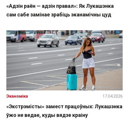
«Адзін раён — адзін правал»: Як Лукашэнка
сам сабе замінае зрабіць эканамічны цуд
Эканоміка
17.04.2026
«Экстрэмісты» замест працоўных: Лукашэнка
ўжо не ведае, куды вядзе краіну