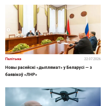
Палітыка
22.07.2026
Новы расейскі «дыплямат» у Беларусі — з
баявікоў «ЛНР»