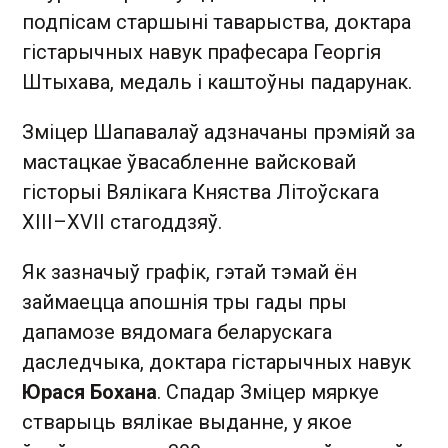
подпісам старшыні таварыства, доктара
гістарычных навук прафесара Георгія
Штыхава, медаль і каштоўны падарунак.
Зміцер Шапавалаў адзначаны прэміяй за
мастацкае ўвасабленне вайсковай
гісторыі Вялікага Княства Літоўскага
XIII–XVII стагоддзяў.
Як зазначыў графік, гэтай тэмай ён
займаецца апошнія тры гады пры
дапамозе вядомага беларускага
даследчыка, доктара гістарычных навук
Юрася Бохана
. Спадар Зміцер мяркуе
стварыць вялікае выданне, у якое