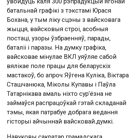
ўвойдуць каля 300 рэпрадукцый ягонай
батальнай графікі з тэкстамі Юрася
Бохана, у тым ліку сцэны з вайсковага
жыцця, вайсковыя строі, асобныя
постаці, узоры ўзбраенняў, парады,
баталіі і паразы. На думку графіка,
вайсковае мінулае ВКЛ уяўляе сабой
вялікае поле працы для беларускіх
мастакоў, бо апроч Яўгена Куліка, Віктара
Сташчанюка, Міколы Купавы і Паўла
Татарнікава амаль ніхто сур’ёзна не
займаўся распрацоўкай гэтай складанай
тэмы, якая патрабуе добрага ведання
гісторыі айчыннай вайсковай.думкі.
Навуковы сакратар грамадскага