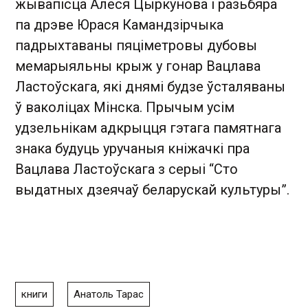
жывапісца Алеся Цыркунова і разьбяра
па дрэве Юрася Камандзірчыка
падрыхтаваны пяціметровы дубовы
мемарыяльны крыж у гонар Вацлава
Ластоўскага, які днямі будзе ўсталяваны
ў ваколіцах Мінска. Прычым усім
удзельнікам адкрыцця гэтага памятнага
знака будуць уручаныя кніжачкі пра
Вацлава Ластоўскага з серыі “Сто
выдатных дзеячаў беларускай культуры”.
книги
Анатоль Тарас