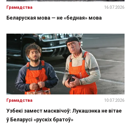
Грамадства
16.07.2026
Беларуская мова — не «бедная» мова
Грамадства
10.07.2026
Узбекі замест масквічоў: Лукашэнка не вітае
ў Беларусі «рускіх братоў»