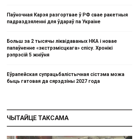
Паўночная Карэя разгортвае ў РФ свае ракетныя
падраздзяленні для ўдараў па Украіне
Больш за 2 тысячы ліквідаваных НКА і новае
папаўненне «экстрэмісцкага» спісу. Хронікі
рэпрэсій 5 жніўня
Еўрапейская супрацьбалістычная сістэма можа
быць гатовая да сярэдзіны 2027 года
ЧЫТАЙЦЕ ТАКСАМА