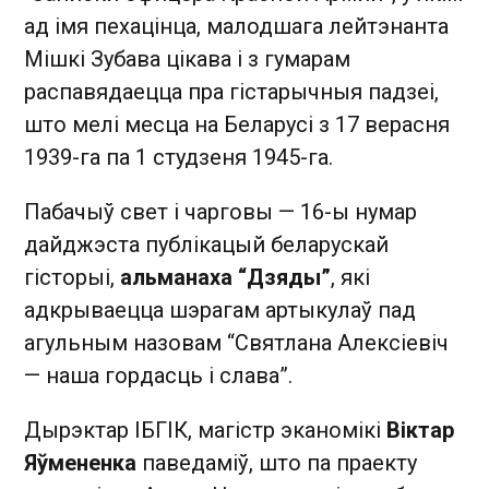
ад імя пехацінца, малодшага лейтэнанта
Мішкі Зубава цікава і з гумарам
распавядаецца пра гістарычныя падзеі,
што мелі месца на Беларусі з 17 верасня
1939-га па 1 студзеня 1945-га.
Пабачыў свет і чарговы — 16-ы нумар
дайджэста публікацый беларускай
гісторыі,
альманаха “Дзяды”
, які
адкрываецца шэрагам артыкулаў пад
агульным назовам “Святлана Алексіевіч
— наша гордасць і слава”.
Дырэктар ІБГІК, магістр эканомікі
Віктар
Яўмененка
паведаміў, што па праекту