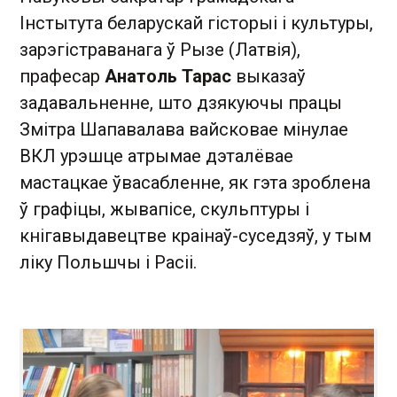
Інстытута беларускай гісторыі і культуры,
зарэгістраванага ў Рызе (Латвія),
прафесар
Анатоль Тарас
выказаў
задавальненне, што дзякуючы працы
Змітра Шапавалава вайсковае мінулае
ВКЛ урэшце атрымае дэталёвае
мастацкае ўвасабленне, як гэта зроблена
ў графіцы, жывапісе, скульптуры і
кнігавыдавецтве краінаў-суседзяў, у тым
ліку Польшчы і Расіі.