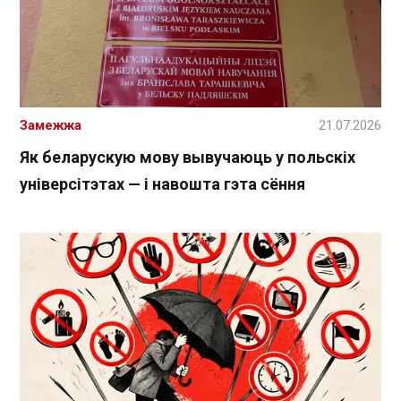
Замежжа
21.07.2026
Як беларускую мову вывучаюць у польскіх
універсітэтах — і навошта гэта сёння