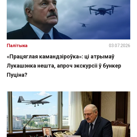
Палітыка
03.07.2026
«Працяглая камандзіроўка»: ці атрымаў
Лукашэнка нешта, апроч экскурсіі ў бункер
Пуціна?