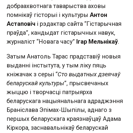
добраахвотнага таварыства аховы
помнікаў гісторыі і культуры
Антон
Астаповіч
і рэдактар сайта “Гістарычная
праўда”, кандыдат гістарычных навук,
журналіст “Новага часу”
Ігар Мельнікаў
.
Затым Анатоль Тарас прадставіў новыя
выданні інстытута, у тым ліку пяць
кніжачак з серыі “
Сто выдатных дзеячаў
беларускай культуры
”, прысвечаных
жыццю і творчасці патрыярха
беларускага нацыянальнага адраджэння
Браніслава Эпімах-Шыпілы, аднаго з
першых беларускага краязнаўцаў Адама
Кіркора, заснавальнікаў беларускай