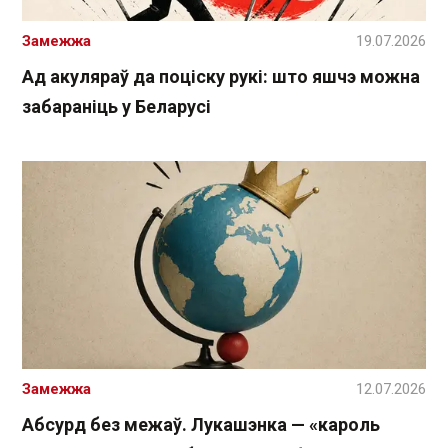
Замежжа
19.07.2026
Ад акуляраў да поціску рукі: што яшчэ можна
забараніць у Беларусі
Замежжа
12.07.2026
Абсурд без межаў. Лукашэнка — «кароль