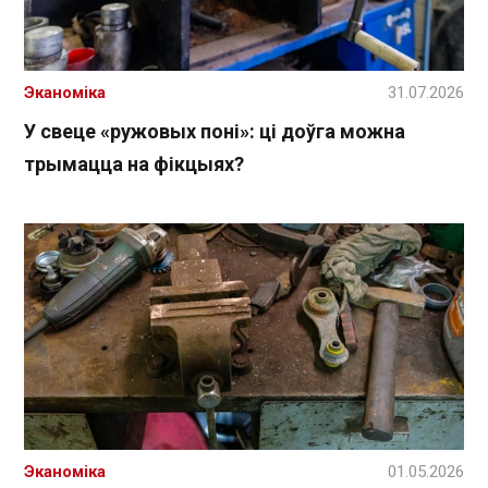
Эканоміка
31.07.2026
У свеце «ружовых поні»: ці доўга можна
трымацца на фікцыях?
Эканоміка
01.05.2026