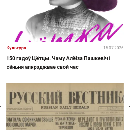
Культура
15.07.2026
150 гадоў Цётцы. Чаму Алёіза Пашкевіч і
сёньня апярэджвае свой час
Спасылка без VPN