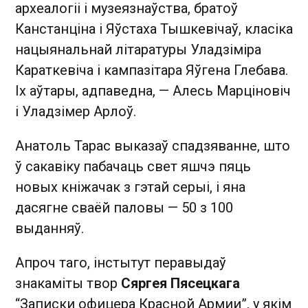
археалогіі і музеязнаўства, братоў
Канстанціна і Яўстаха Тышкевічаў, класіка
нацыянальнай літаратуры Уладзіміра
Караткевіча і кампазітара Яўгена Глебава.
Іх аўтары, адпаведна, — Алесь Марціновіч
і Уладзімер Арлоў.
Анатоль Тарас выказаў спадзяванне, што
ў сакавіку пабачаць свет яшчэ пяць
новых кніжачак з гэтай серыі, і яна
дасягне сваёй паловы — 50 з 100
выданняў.
Апроч таго, інстытут перавыдаў
знакаміты твор
Сяргея Пясецкага
“Записки офицера Красной Армии”, у якім