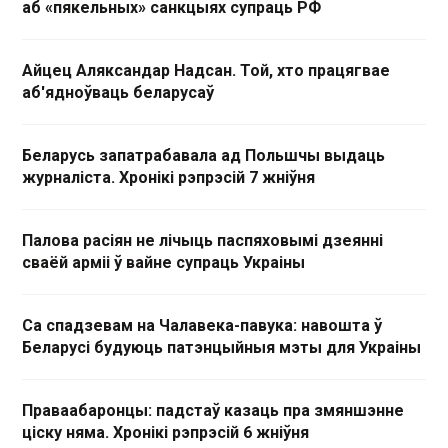
аб «пякельных» санкцыях супраць РФ
Айцец Аляксандар Надсан. Той, хто працягвае
аб'ядноўваць беларусаў
Беларусь запатрабавала ад Польшчы выдаць
журналіста. Хронікі рэпрэсій 7 жніўня
Палова расіян не лічыць паспяховымі дзеянні
сваёй арміі ў вайне супраць Украіны
Са спадзевам на Чалавека-павука: навошта ў
Беларусі будуюць патэнцыйныя мэты для Украіны
Праваабаронцы: падстаў казаць пра змяншэнне
ціску няма. Хронікі рэпрэсій 6 жніўня