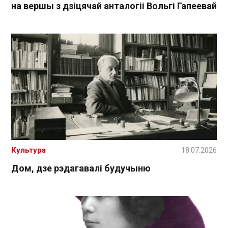
на вершы з дзіцячай анталогіі Вольгі Гапеевай
Культура
18.07.2026
Дом, дзе рэдагавалі будучыню