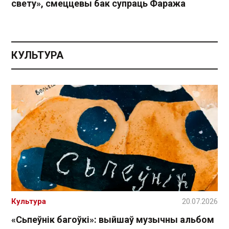
свету», смеццевы бак супраць Фаража
КУЛЬТУРА
Культура
20.07.2026
«Сьпеўнік багоўкі»: выйшаў музычны альбом