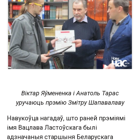
Віктар Яўмененка і Анатоль Тарас
уручаюць прэмію Змітру Шапавалаву
Навукоўца нагадаў, што раней прэміямі
імя Вацлава Ластоўскага былі
адзначаныя старшыня Беларускага