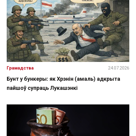
Грамадства
24.07.2026
Бунт у бункеры: як Хрэнін (амаль) адкрыта
пайшоў супраць Лукашэнкі