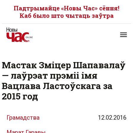
Падтрымайце «Новы Час» сёння!
Каб было што чытаць заўтра
Мастак Зміцер Шапавалаў
— лаўрэат прэміі імя
Вацлава Ластоўскага за
2015 год
Грамадства
12.02.2016
Марат Гаравы