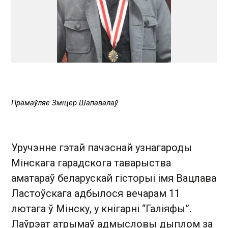
Прамаўляе Зміцер Шапавалаў
Уручэнне гэтай пачэснай узнагароды
Мінскага гарадскога таварыства
аматараў беларускай гісторыі імя Вацлава
Ластоўскага адбылося вечарам 11
лютага ў Мінску, у кнігарні “Галіяфы”.
Лаўрэат атрымаў адмысловы дыплом за