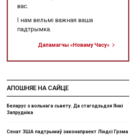
вас.
І нам вельмі важная ваша
падтрымка.
Дапамагчы «Новаму Часу»
АПОШНЯЕ НА САЙЦЕ
Беларус з вольнага сьвету. Да стагодзьдзя Янкі
Запрудніка
Сенат ЗША падтрымаў законапраект Ліндсі Грэма