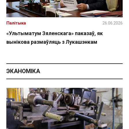
Палітыка
26.06.2026
«Ультыматум Зяленскага» паказаў, як
вынікова размаўляць з Лукашэнкам
ЭКАНОМІКА