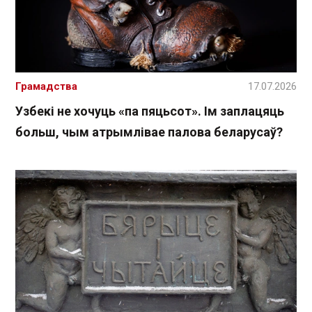
Грамадства
17.07.2026
Узбекі не хочуць «па пяцьсот». Ім заплацяць
больш, чым атрымлівае палова беларусаў?