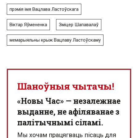
прэмія імя Вацлава Ластоўскага
Віктар Яўмененка
Зміцер Шапавалаў
мемарыяльны крыж Вацлаву Ластоўскаму
Шаноўныя чытачы!
«Новы Час» — незалежнае
выданне, не афіляванае з
палітычнымі сіламі.
Мы хочам працягваць пісаць для