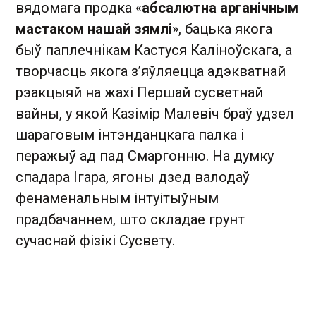
вядомага продка «
абсалютна арганічным
мастаком нашай зямлі
», бацька якога
быў паплечнікам Кастуся Каліноўскага, а
творчасць якога з’яўляецца адэкватнай
рэакцыяй на жахі Першай сусветнай
вайны, у якой Казімір Малевіч браў удзел
шараговым інтэнданцкага палка і
перажыў ад пад Смаргонню. На думку
спадара Ігара, ягоны дзед валодаў
фенаменальным інтуітыўным
прадбачаннем, што складае грунт
сучаснай фізікі Сусвету.