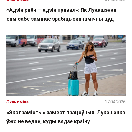
«Адзін раён — адзін правал»: Як Лукашэнка
сам сабе замінае зрабіць эканамічны цуд
Эканоміка
17.04.2026
«Экстрэмісты» замест працоўных: Лукашэнка
ўжо не ведае, куды вядзе краіну