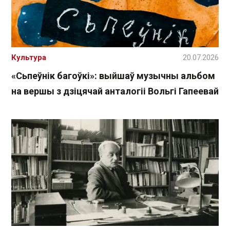
Культура
20.07.2026
«Сьпеўнік багоўкі»: выйшаў музычны альбом
на вершы з дзіцячай анталогіі Вольгі Гапеевай