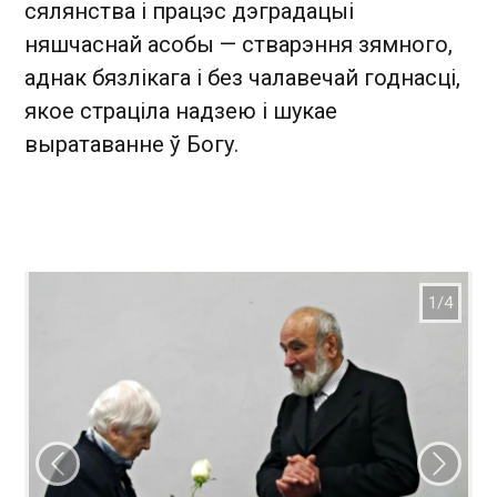
сялянства і працэс дэградацыі
няшчаснай асобы — стварэння зямного,
аднак бязлікага і без чалавечай годнасці,
якое страціла надзею і шукае
выратаванне ў Богу.
Папярэдні слайд
Наст