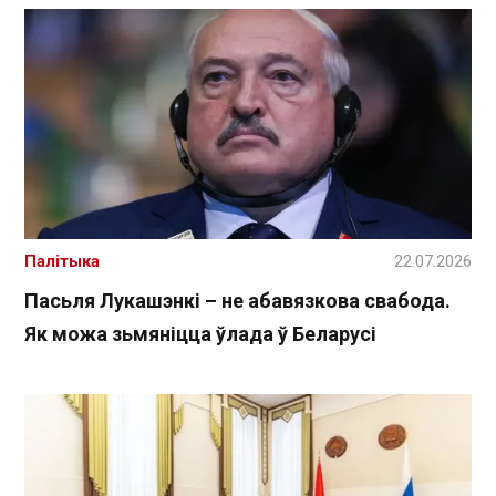
Палітыка
22.07.2026
Пасьля Лукашэнкі – не абавязкова свабода.
Як можа зьмяніцца ўлада ў Беларусі