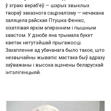
ў зграю вераб’ёў — шэрых звыклых
твораў заказнога сацрэалізму — нечакана
заляцела райская Птушка Фенікс,
зіхатлівая яркім апярэннем і пышным
хвастом. У дзюбе яна трымала букет
кветак нетутэйшай прыгажосці.
Захапленне ад убачанага было такое, што
незвычайны жывапіс мастака быў адразу
заўважаны і высока ацэнены беларускай
інтэлігенцыяй.