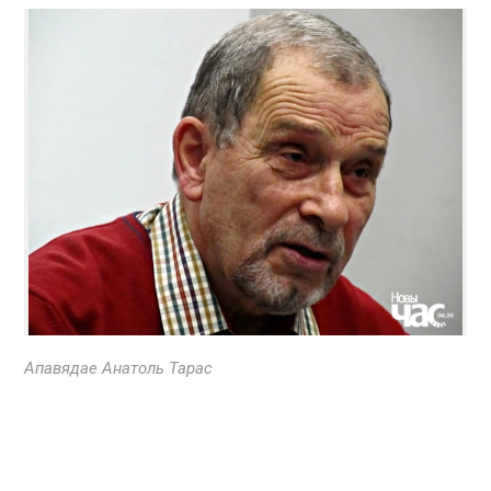
Апавядае Анатоль Тарас