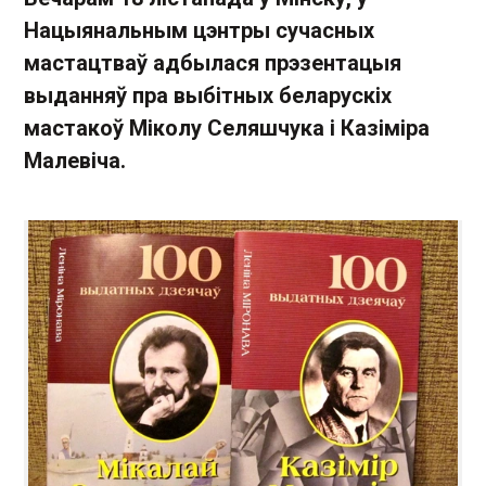
Нацыянальным цэнтры сучасных
мастацтваў адбылася прэзентацыя
выданняў пра выбітных беларускіх
мастакоў Міколу Селяшчука і Казіміра
Малевіча.