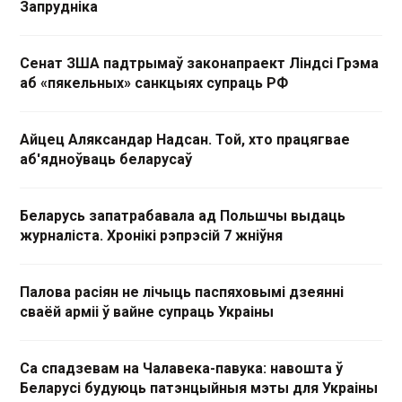
Запрудніка
Сенат ЗША падтрымаў законапраект Ліндсі Грэма
аб «пякельных» санкцыях супраць РФ
Айцец Аляксандар Надсан. Той, хто працягвае
аб'ядноўваць беларусаў
Беларусь запатрабавала ад Польшчы выдаць
журналіста. Хронікі рэпрэсій 7 жніўня
Палова расіян не лічыць паспяховымі дзеянні
сваёй арміі ў вайне супраць Украіны
Са спадзевам на Чалавека-павука: навошта ў
Беларусі будуюць патэнцыйныя мэты для Украіны