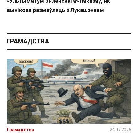
«Ультыматум Зяленскага» паказаў, як
вынікова размаўляць з Лукашэнкам
ГРАМАДСТВА
Грамадства
24.07.2026