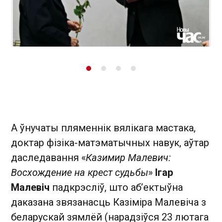
А ўнучаты пляменнік вялікага мастака,
доктар фізіка-матэматычных навук, аўтар
даследавання «
Казимир Малевич:
Восхождение на крест судьбы
»
Ігар
Малевіч
падкрэсліў, што аб’ектыўна
даказана звязанасць Казіміра Малевіча з
беларускай зямлёй (нарадзіўся 23 лютага