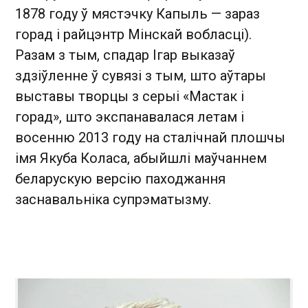
1878 году ў мястэчку Капыль — зараз
горад і райцэнтр Мінскай вобласці).
Разам з тым, спадар Ігар выказаў
здзіўленне ў сувязі з тым, што аўтары
выставы творцы з серыі «Мастак і
горад», што экспанавалася летам і
восенню 2013 году на сталічнай плошчы
імя Якуба Коласа, абыйшлі маўчаннем
беларускую версію паходжання
заснавальніка супрэматызму.