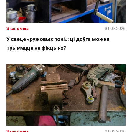
Эканоміка
31.07.2026
У свеце «ружовых поні»: ці доўга можна
трымацца на фікцыях?
Эканоміка
01.05.2026