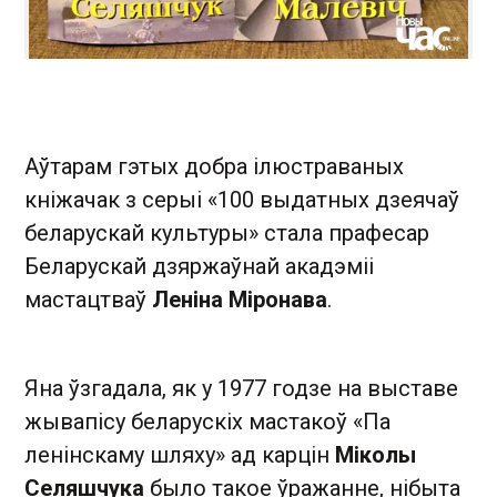
Аўтарам гэтых добра ілюстраваных
кніжачак з серыі «100 выдатных дзеячаў
беларускай культуры» стала прафесар
Беларускай дзяржаўнай акадэміі
мастацтваў
Леніна Міронава
.
Яна ўзгадала, як у 1977 годзе на выставе
жывапісу беларускіх мастакоў «Па
ленінскаму шляху» ад карцін
Міколы
Селяшчука
было такое ўражанне, нібыта