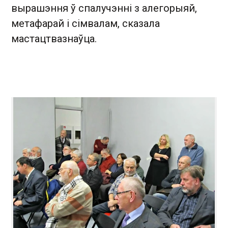
вырашэння ў спалучэнні з алегорыяй,
метафарай і сімвалам, сказала
мастацтвазнаўца.