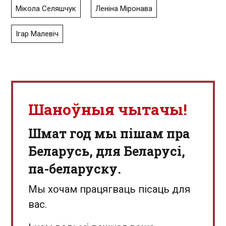
Мікола Селяшчук
Леніна Міронава
Ігар Малевіч
Шаноўныя чытачы!
Шмат год мы пішам пра
Беларусь, для Беларусі,
па-беларуску.
Мы хочам працягваць пісаць для
вас.