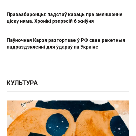
Праваабаронцы: падстаў казаць пра змяншэнне
ціску няма. Хронікі рэпрэсій 6 жніўня
Паўночная Карэя разгортвае ў РФ свае ракетныя
падраздзяленні для ўдараў па Украіне
КУЛЬТУРА