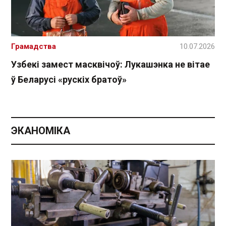
Грамадства
10.07.2026
Узбекі замест масквічоў: Лукашэнка не вітае
ў Беларусі «рускіх братоў»
ЭКАНОМІКА