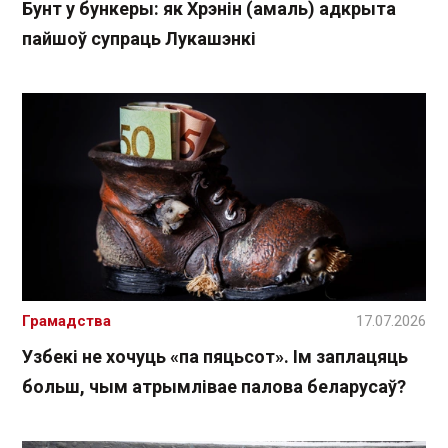
Бунт у бункеры: як Хрэнін (амаль) адкрыта
пайшоў супраць Лукашэнкі
Грамадства
17.07.2026
Узбекі не хочуць «па пяцьсот». Ім заплацяць
больш, чым атрымлівае палова беларусаў?