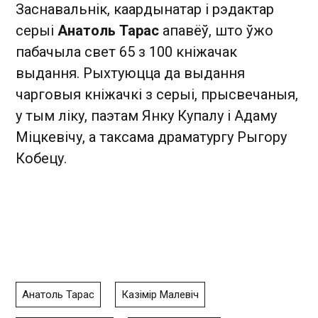
Заснавальнік, каардынатар і рэдактар
серыі
Анатоль Тарас
апавёў, што ўжо
пабачыла свет 65 з 100 кніжачак
выдання. Рыхтуюцца да выдання
чарговыя кніжачкі з серыі, прысвечаныя,
у тым ліку, паэтам Янку Купалу і Адаму
Міцкевічу, а таксама драматургу Рыгору
Кобецу.
Анатоль Тарас
Казімір Малевіч