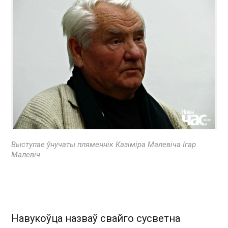
Выступае ўнучаты пляменнік Казіміра Малевіча Ігар
Малевіч
Навукоўца назваў свайго сусветна