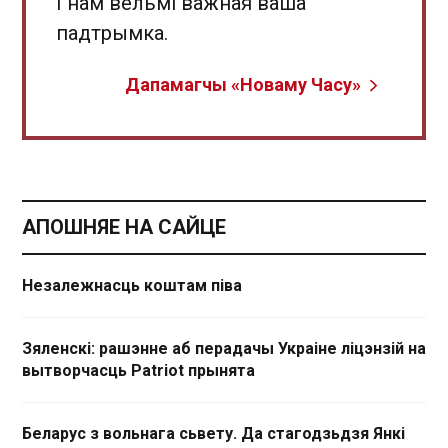
І нам вельмі важная ваша
падтрымка.
Дапамагчы «Новаму Часу»
АПОШНЯЕ НА САЙЦЕ
Незалежнасць коштам піва
Зяленскі: рашэнне аб перадачы Украіне ліцэнзій на
вытворчасць Patriot прынята
Беларус з вольнага сьвету. Да стагодзьдзя Янкі