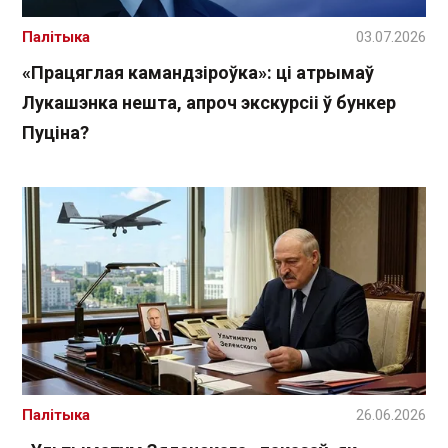
Палітыка
03.07.2026
«Працяглая камандзіроўка»: ці атрымаў
Лукашэнка нешта, апроч экскурсіі ў бункер
Пуціна?
Палітыка
26.06.2026