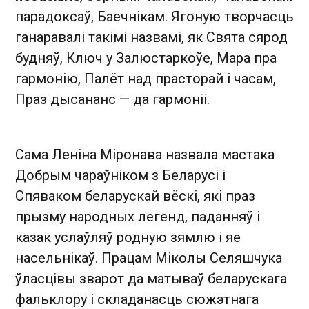
парадоксаў, Баечнікам. Ягоную творчасць
ганаравалі такімі назвамі, як Свята сярод
будняў, Ключ у Залюстаркоўе, Мара пра
гармонію, Палёт над прасторай і часам,
Праз дысананс — да гармоніі.
Сама Леніна Міронава назвала мастака
Добрым чараўніком з Беларусі і
Спяваком беларускай вёскі, які праз
прызму народных легенд, паданняў і
казак услаўляў родную зямлю і яе
насельнікаў. Працам Міколы Селяшчука
ўласцівы зварот да матываў беларускага
фальклору і складанасць сюжэтнага