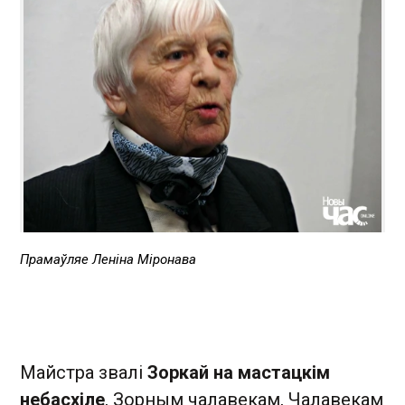
Прамаўляе Леніна Міронава
Майстра звалі
Зоркай на мастацкім
небасхіле
, Зорным чалавекам, Чалавекам