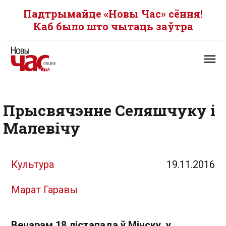
Падтрымайце «Новы Час» сёння!
Каб было што чытаць заўтра
Прысвячэнне Селяшчуку і
Малевічу
Культура
19.11.2016
Марат Гаравы
Вечарам 18 лістапада ў Мінску, у