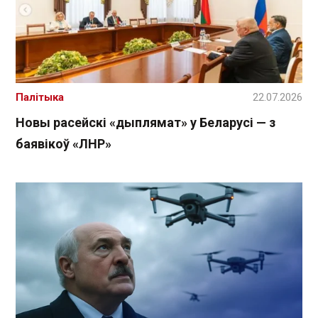
Палітыка
22.07.2026
Новы расейскі «дыплямат» у Беларусі — з
баявікоў «ЛНР»