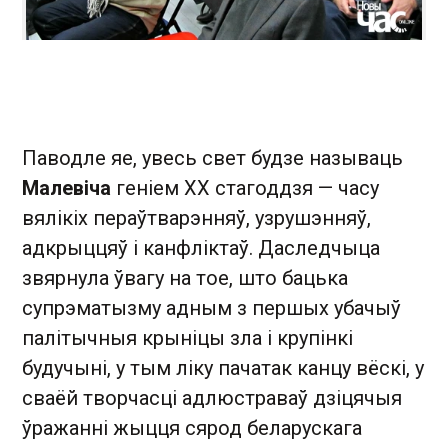
Паводле яе, увесь свет будзе называць
Малевіча
геніем XX стагоддзя — часу
вялікіх пераўтварэнняў, узрушэнняў,
адкрыццяў і канфліктаў. Даследчыца
звярнула ўвагу на тое, што бацька
супрэматызму адным з першых убачыў
палітычныя крыніцы зла і крупінкі
будучыні, у тым ліку пачатак канцу вёскі, у
сваёй творчасці адлюстраваў дзіцячыя
ўражанні жыцця сярод беларускага