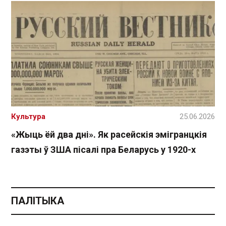
Культура
25.06.2026
«Жыць ёй два дні». Як расейскія эмігранцкія
газэты ў ЗША пісалі пра Беларусь у 1920-х
ПАЛІТЫКА