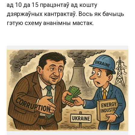
ад 10 да 15 працэнтаў ад кошту
дзяржаўных кантрактаў. Вось як бачыць
гэтую схему ананімны мастак.