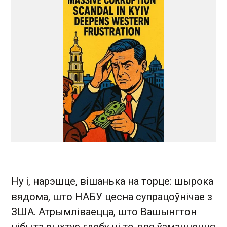
Ну і, нарэшце, вішанька на торце: шырока
вядома, што НАБУ цесна супрацоўнічае з
ЗША. Атрымліваецца, што Вашынгтон