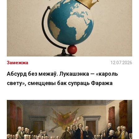
Замежжа
12.07.2026
Абсурд без межаў. Лукашэнка — «кароль
свету», смеццевы бак супраць Фаража