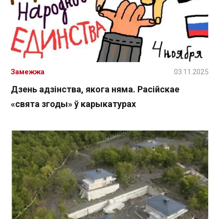
Замежжа
03.11.2025
Дзень адзінства, якога няма. Расійскае
«свята згоды» ў карыкатурах