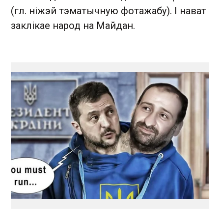
(гл. ніжэй тэматычную фотажабу). І нават
заклікае народ на Майдан.