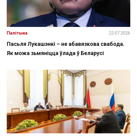
Палітыка
22.07.2026
Пасьля Лукашэнкі – не абавязкова свабода.
Як можа зьмяніцца ўлада ў Беларусі