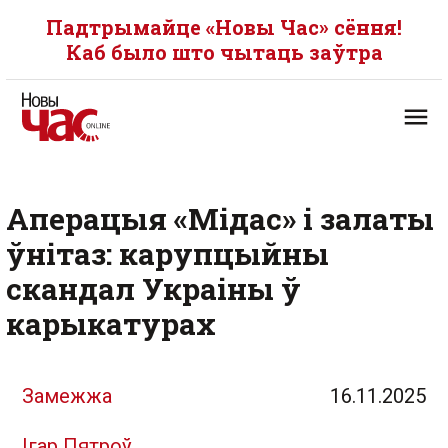
Падтрымайце «Новы Час» сёння!
Каб было што чытаць заўтра
Аперацыя «Мідас» і залаты
ўнітаз: карупцыйны
скандал Украіны ў
карыкатурах
Замежжа
16.11.2025
Ігар Пятроў