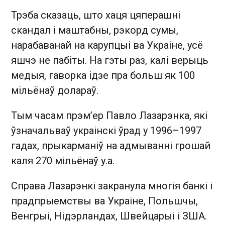
Трэба сказаць, што хаця цяперашні
скандал і маштабны, рэкорд сумы,
нарабаванай на карупцыі ва Украіне, усё
яшчэ не пабіты. На гэты раз, калі верыць
медыя, гаворка ідзе пра больш як 100
мільёнаў долараў.
Тым часам прэм’ер Павло Лазарэнка, які
ўзначальваў украінскі ўрад у 1996–1997
гадах, прыкарманіў на адмыванні грошай
каля 270 мільёнаў у.а.
Справа Лазарэнкі закранула многія банкі і
прадпрыемствы ва Украіне, Польшчы,
Венгрыі, Нідэрландах, Швейцарыі і ЗША.