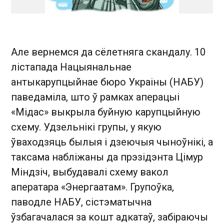
Але вернемся да сёлетняга скандалу. 10
лістапада Нацыянальнае
антыкарупцыйнае бюро Украіны (НАБУ)
паведаміла, што ў рамках аперацыі
«Мідас» выкрыла буйную карупцыйную
схему. Удзельнікі групы, у якую
ўваходзяць былыя і дзеючыя чыноўнікі, а
таксама набліжаны да прэзідэнта Цімур
Міндзіч, выбудавалі схему вакол
аператара «Энергаатам». Групоўка,
паводле НАБУ, сістэматычна
ўзбагачалася за кошт адкатаў, забіраючы