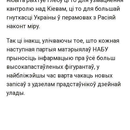
нібыта рыхтуе глебу ці то для ўзмацнення
кантролю над Кіевам, ці то для большай
гнуткасці Украіны ў перамовах з Расіяй
наконт міру.
Так ці інакш, улічваючы тое, што кожная
наступная партыя матэрыялаў НАБУ
прыносіць інфармацыю пра ўсё больш
высокапастаўленых фігурантаў, у
найбліжэйшы час варта чакаць новых
запісаў з удзелам прадстаўнікоў дзейнай
улады.