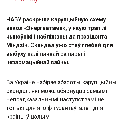
НАБУ раскрыла карупцыйную схему
вакол «Энергаатама», у якую трапілі
чыноўнікі і набліжаны да прэзідэнта
Міндзіч. Скандал ужо стаў глебай для
выбуху палітычнай сатыры і
інфармацыйнай вайны.
Ва Украіне набірае абароты карупцыйны
скандал, які можа абярнуцца самымі
непрадказальнымі наступствамі не
толькі для яго фігурантаў, але і для
краіны ў цэлым.