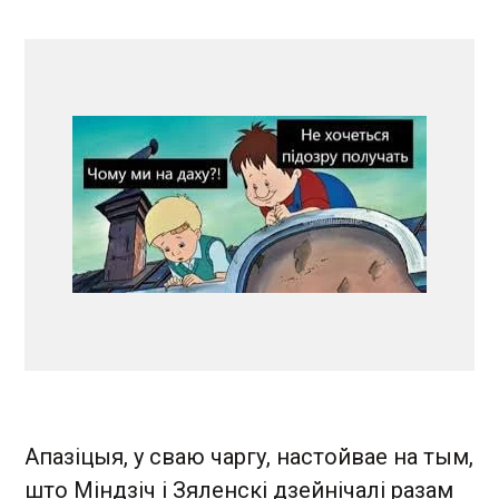
Апазіцыя, у сваю чаргу, настойвае на тым,
што Міндзіч і Зяленскі дзейнічалі разам