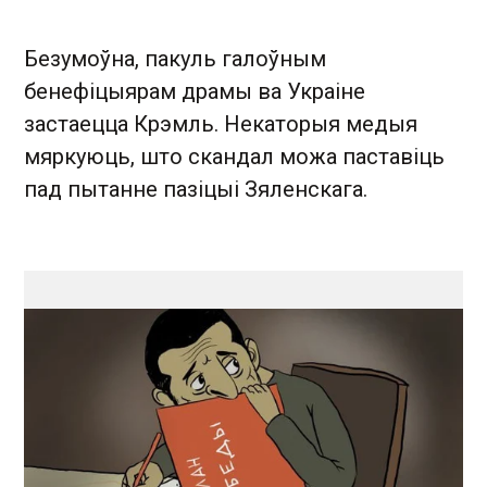
Безумоўна, пакуль галоўным
бенефіцыярам драмы ва Украіне
застаецца Крэмль. Некаторыя медыя
мяркуюць, што скандал можа паставіць
пад пытанне пазіцыі Зяленскага.