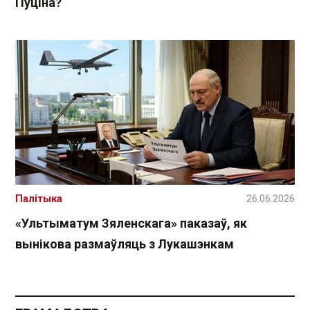
Пуціна?
Палітыка
26.06.2026
«Ультыматум Зяленскага» паказаў, як
вынікова размаўляць з Лукашэнкам