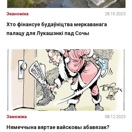
Эканоміка
28.10.2025
Хто фінансуе будаўніцтва меркаванага
палацу для Лукашэнкі пад Сочы
Замежжа
08.12.2025
Нямеччына вяртае вайсковы абавязак?