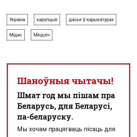
Украіна
карупцыя
дасье ў карыкатурах
Мідас
Міндзіч
Шаноўныя чытачы!
Шмат год мы пішам пра
Беларусь, для Беларусі,
па-беларуску.
Мы хочам працягваць пісаць для