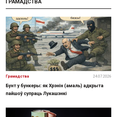
ГРАМАДСТВА
Грамадства
24.07.2026
Бунт у бункеры: як Хрэнін (амаль) адкрыта
пайшоў супраць Лукашэнкі