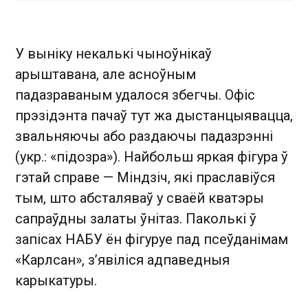
У выніку некалькі чыноўнікаў
арыштавана, але асноўным
падазраваным удалося збегчы. Офіс
прэзідэнта пачаў тут жа дыстанцыявацца,
звальняючы або раздаючы падазрэнні
(укр.: «підозра»). Найбольш яркая фігура ў
гэтай справе — Міндзіч, які праславіўся
тым, што абсталяваў у сваёй кватэры
сапраўдны залаты ўнітаз. Паколькі ў
запісах НАБУ ён фігуруе пад псеўданімам
«Карлсан», з’явіліся адпаведныя
карыкатуры.