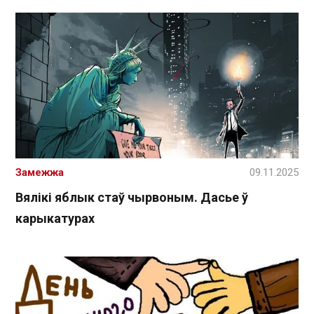
Замежжа
09.11.2025
Вялікі яблык стаў чырвоным. Дасье ў
карыкатурах