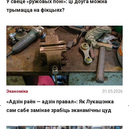
У свеце «ружовых поні»: ці доўга можна
трымацца на фікцыях?
Эканоміка
01.05.2026
«Адзін раён — адзін правал»: Як Лукашэнка
сам сабе замінае зрабіць эканамічны цуд
Спасылка без VPN