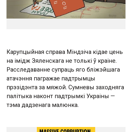
Карупцыйная справа Міндзіча кідае цень
на імідж Зяленскага не толькі ў краіне.
Расследаванне супраць яго бліжэйшага
атачэння пагражае падтрымцы
прэзідэнта за мяжой. Сумневы заходняга
палітыка наконт падтрымкі Украіны —
тэма дадзенага малюнка.