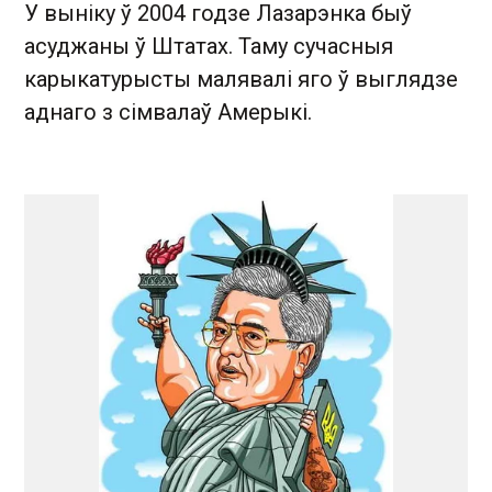
У выніку ў 2004 годзе Лазарэнка быў
асуджаны ў Штатах. Таму сучасныя
карыкатурысты малявалі яго ў выглядзе
аднаго з сімвалаў Амерыкі.