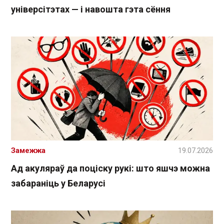
універсітэтах — і навошта гэта сёння
Замежжа
19.07.2026
Ад акуляраў да поціску рукі: што яшчэ можна
забараніць у Беларусі