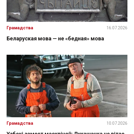
Грамадства
16.07.2026
Беларуская мова — не «бедная» мова
Грамадства
10.07.2026
Узбекі замест масквічоў: Лукашэнка не вітае