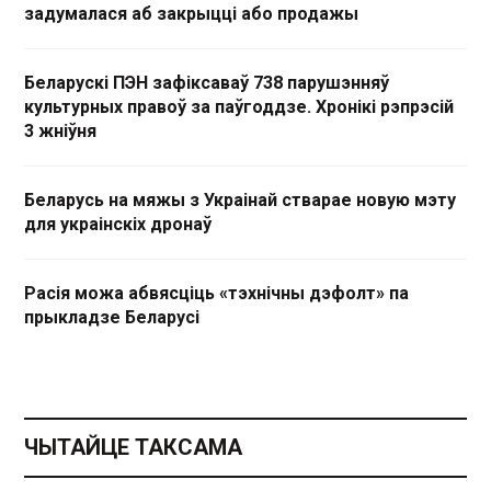
задумалася аб закрыцці або продажы
Беларускі ПЭН зафіксаваў 738 парушэнняў
культурных правоў за паўгоддзе. Хронікі рэпрэсій
3 жніўня
Беларусь на мяжы з Украінай стварае новую мэту
для украінскіх дронаў
Расія можа абвясціць «тэхнічны дэфолт» па
прыкладзе Беларусі
ЧЫТАЙЦЕ ТАКСАМА