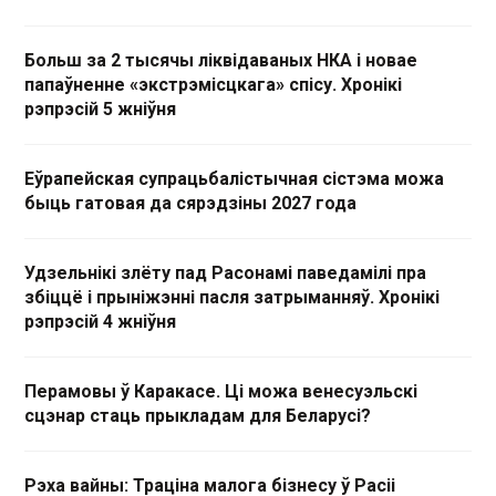
Больш за 2 тысячы ліквідаваных НКА і новае
папаўненне «экстрэмісцкага» спісу. Хронікі
рэпрэсій 5 жніўня
Еўрапейская супрацьбалістычная сістэма можа
быць гатовая да сярэдзіны 2027 года
Удзельнікі злёту пад Расонамі паведамілі пра
збіццё і прыніжэнні пасля затрыманняў. Хронікі
рэпрэсій 4 жніўня
Перамовы ў Каракасе. Ці можа венесуэльскі
сцэнар стаць прыкладам для Беларусі?
Рэха вайны: Траціна малога бізнесу ў Расіі