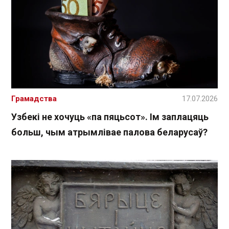
Грамадства
17.07.2026
Узбекі не хочуць «па пяцьсот». Ім заплацяць
больш, чым атрымлівае палова беларусаў?