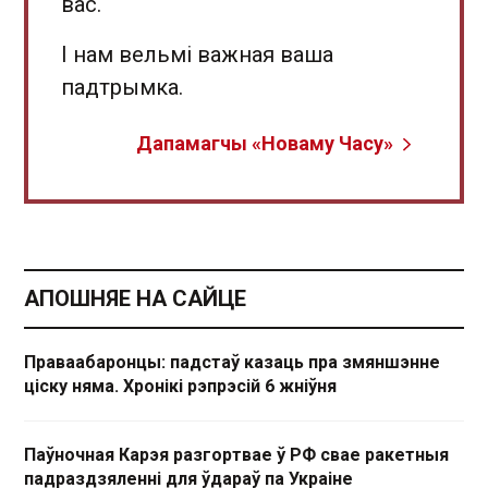
вас.
І нам вельмі важная ваша
падтрымка.
Дапамагчы «Новаму Часу»
АПОШНЯЕ НА САЙЦЕ
Праваабаронцы: падстаў казаць пра змяншэнне
ціску няма. Хронікі рэпрэсій 6 жніўня
Паўночная Карэя разгортвае ў РФ свае ракетныя
падраздзяленні для ўдараў па Украіне