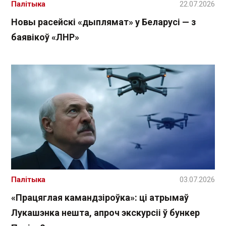
Палітыка
22.07.2026
Новы расейскі «дыплямат» у Беларусі — з
баявікоў «ЛНР»
Палітыка
03.07.2026
«Працяглая камандзіроўка»: ці атрымаў
Лукашэнка нешта, апроч экскурсіі ў бункер