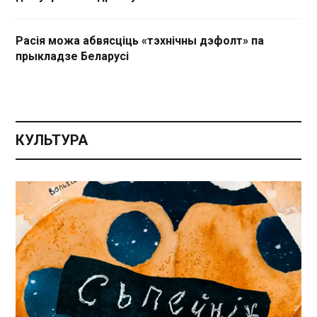
Расія можа абвясціць «тэхнічны дэфолт» па
прыкладзе Беларусі
КУЛЬТУРА