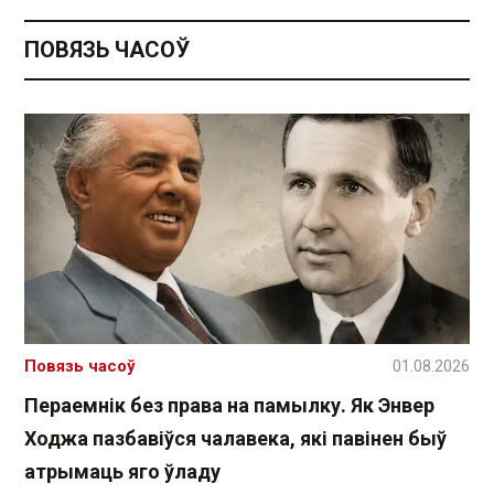
ПОВЯЗЬ ЧАСОЎ
Повязь часоў
01.08.2026
Пераемнік без права на памылку. Як Энвер
Ходжа пазбавіўся чалавека, які павінен быў
атрымаць яго ўладу