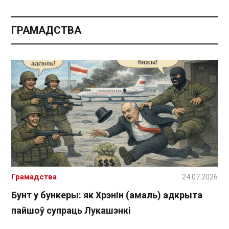
ГРАМАДСТВА
Грамадства
24.07.2026
Бунт у бункеры: як Хрэнін (амаль) адкрыта
пайшоў супраць Лукашэнкі