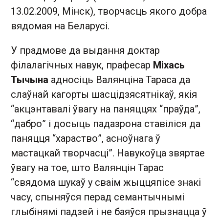
13.02.2009, Мінск), творчасць якого добра
вядомая на Беларусі.
У прадмове да выдання доктар
філалагічных навук, прафесар
Міхась
Тычына
адносіць Валянціна Тараса да
слаўнай кагорты шасцідзясятнікаў, якія
“акцэнтавалі ўвагу на паняццях “праўда”,
“дабро” і досыць падазрона ставіліся да
паняцця “хараство”, асноўнага ў
мастацкай творчасці”. Навукоўца звяртае
ўвагу на тое, што Валянцін Тарас
“свядома шукаў у сваім жыццяпісе знакі
часу, спыняўся перад семантычнымі
глыбінямі падзей і не баяўся прызнацца ў