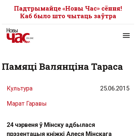
Падтрымайце «Новы Час» сёння!
Каб было што чытаць заўтра
Памяці Валянціна Тараса
Культура
25.06.2015
Марат Гаравы
24 чэрвеня ў Мінску адбылася
прэзентацыя кніжкі Алеся Мінскага