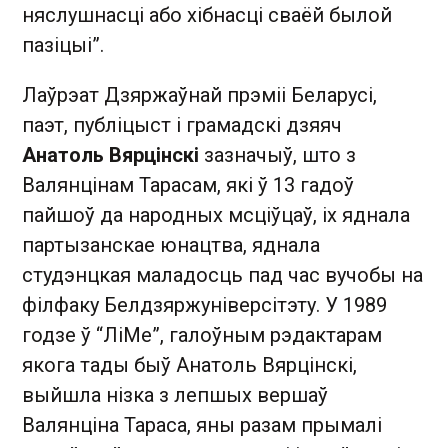
няслушнасці або хібнасці сваёй былой
пазіцыі”.
Лаўрэат Дзяржаўнай прэміі Беларусі,
паэт, публіцыст і грамадскі дзяяч
Анатоль Вярцінскі
зазначыў, што з
Валянцінам Тарасам, які ў 13 гадоў
пайшоў да народных мсціўцаў, іх яднала
партызанскае юнацтва, яднала
студэнцкая маладосць пад час вучобы на
філфаку Белдзяржуніверсітэту. У 1989
годзе ў “ЛіМе”, галоўным рэдактарам
якога тады быў Анатоль Вярцінскі,
выйшла нізка з лепшых вершаў
Валянціна Тараса, яны разам прымалі