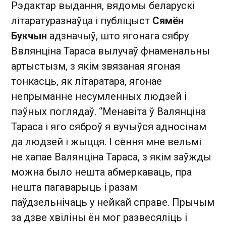
Рэдактар выдання, вядомы беларускі
літаратуразнаўца і публіцыст
Сямён
Букчын
адзначыў, што ягонага сябру
Ввлянціна Тараса вылучаў фнаменальны
артыстызм, з якім звязаная ягоная
тонкасць, як літаратара, ягонае
непрыманне несумленных людзей і
пэўных поглядаў. “Менавіта ў Валянціна
Тараса і яго сяброў я вучыўся адносінам
да людзей і жыцця. І сёння мне вельмі
не хапае Валянціна Тараса, з якім заўжды
можна было нешта абмеркаваць, пра
нешта пагаварыць і разам
паўдзельнічаць у нейкай справе. Прычым
за дзве хвіліны ён мог развесяліць і