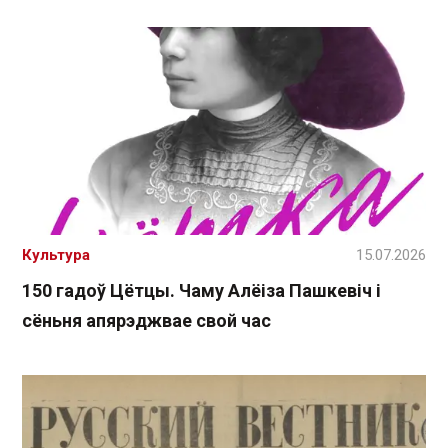
Культура
15.07.2026
150 гадоў Цётцы. Чаму Алёіза Пашкевіч і
сёньня апярэджвае свой час