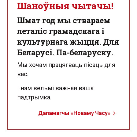
Шаноўныя чытачы!
Шмат год мы ствараем
летапіс грамадскага і
культурнага жыцця. Для
Беларусі. Па-беларуску.
Мы хочам працягваць пісаць для
вас.
І нам вельмі важная ваша
падтрымка.
Дапамагчы «Новаму Часу»