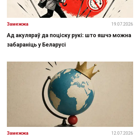
Замежжа
19.07.2026
Ад акуляраў да поціску рукі: што яшчэ можна
забараніць у Беларусі
Замежжа
12.07.2026