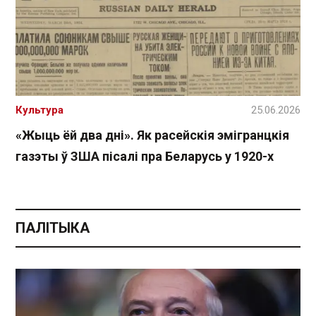
Культура
25.06.2026
«Жыць ёй два дні». Як расейскія эмігранцкія
газэты ў ЗША пісалі пра Беларусь у 1920-х
ПАЛІТЫКА