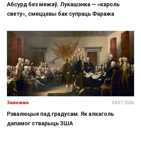
Абсурд без межаў. Лукашэнка — «кароль
свету», смеццевы бак супраць Фаража
Замежжа
04.07.2026
Рэвалюцыя пад градусам. Як алкаголь
дапамог стварыць ЗША