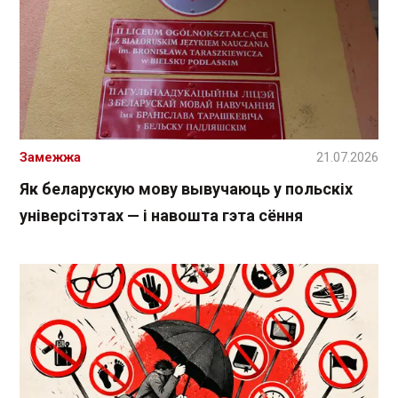
Замежжа
21.07.2026
Як беларускую мову вывучаюць у польскіх
універсітэтах — і навошта гэта сёння