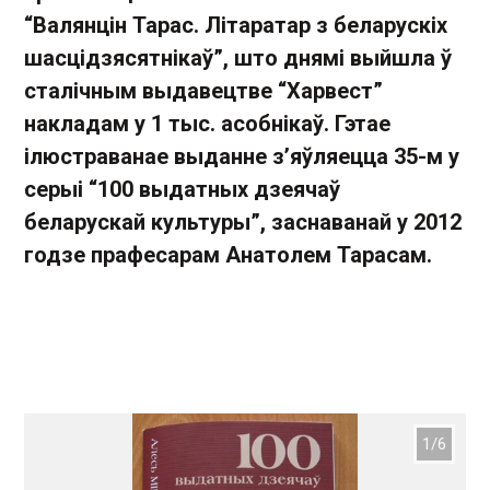
“Валянцін Тарас. Літаратар з беларускіх
шасцідзясятнікаў”, што днямі выйшла ў
сталічным выдавецтве “Харвест”
накладам у 1 тыс. асобнікаў. Гэтае
ілюстраванае выданне з’яўляецца 35-м у
серыі “100 выдатных дзеячаў
беларускай культуры”, заснаванай у 2012
годзе прафесарам Анатолем Тарасам.