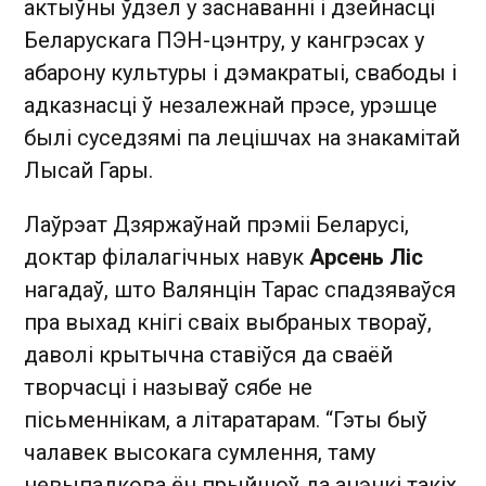
актыўны ўдзел у заснаванні і дзейнасці
Беларускага ПЭН-цэнтру, у кангрэсах у
абарону культуры і дэмакратыі, свабоды і
адказнасці ў незалежнай прэсе, урэшце
былі суседзямі па лецішчах на знакамітай
Лысай Гары.
Лаўрэат Дзяржаўнай прэміі Беларусі,
доктар філалагічных навук
Арсень Ліс
нагадаў, што Валянцін Тарас спадзяваўся
пра выхад кнігі сваіх выбраных твораў,
даволі крытычна ставіўся да сваёй
творчасці і называў сябе не
пісьменнікам, а літаратарам. “Гэты быў
чалавек высокага сумлення, таму
невыпадкова ён прыйшоў да ацэнкі такіх