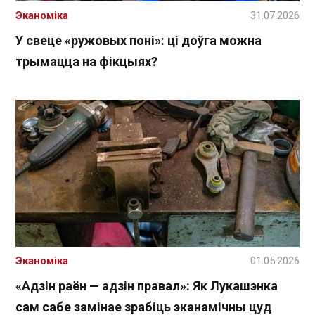
Эканоміка
31.07.2026
У свеце «ружовых поні»: ці доўга можна
трымацца на фікцыях?
Эканоміка
01.05.2026
«Адзін раён — адзін правал»: Як Лукашэнка
сам сабе замінае зрабіць эканамічны цуд