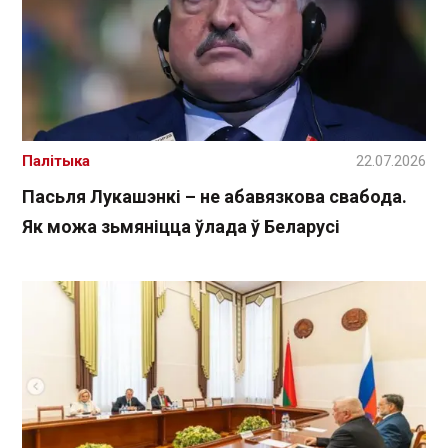
Палітыка
22.07.2026
Пасьля Лукашэнкі – не абавязкова свабода.
Як можа зьмяніцца ўлада ў Беларусі