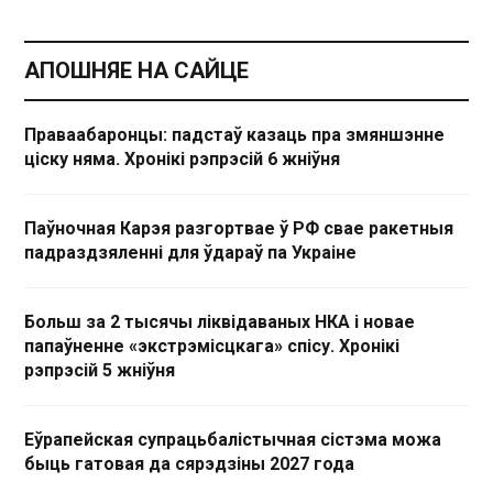
АПОШНЯЕ НА САЙЦЕ
Праваабаронцы: падстаў казаць пра змяншэнне
ціску няма. Хронікі рэпрэсій 6 жніўня
Паўночная Карэя разгортвае ў РФ свае ракетныя
падраздзяленні для ўдараў па Украіне
Больш за 2 тысячы ліквідаваных НКА і новае
папаўненне «экстрэмісцкага» спісу. Хронікі
рэпрэсій 5 жніўня
Еўрапейская супрацьбалістычная сістэма можа
быць гатовая да сярэдзіны 2027 года