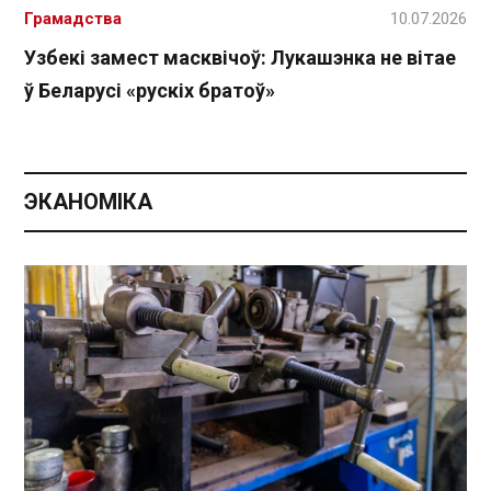
Грамадства
10.07.2026
Узбекі замест масквічоў: Лукашэнка не вітае
ў Беларусі «рускіх братоў»
ЭКАНОМІКА