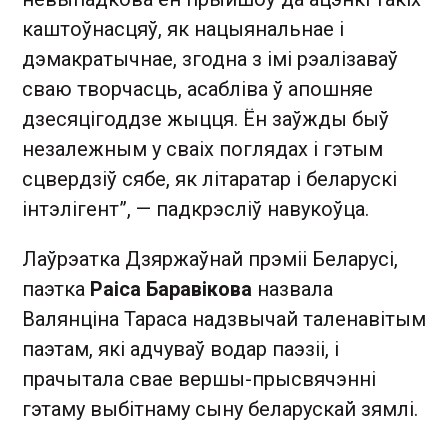
каштоўнасцяў, як нацыянальнае і
дэмакратычнае, згодна з імі рэалізаваў
сваю творчасць, асабліва ў апошняе
дзесяцігоддзе жыцця. Ён заўжды быў
незалежным у сваіх поглядах і гэтым
сцвердзіў сябе, як літаратар і беларускі
інтэлігент”, — падкрэсліў навукоўца.
Лаўрэатка Дзяржаўнай прэміі Беларусі,
паэтка
Раіса Баравікова
назвала
Валянціна Тараса надзвычай таленавітым
паэтам, які адчуваў водар паэзіі, і
прачытала свае вершы-прысвячэнні
гэтаму выбітнаму сыну беларускай зямлі.