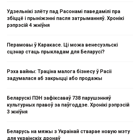
Удзельнікі злёту пад Расонамі паведамілі пра
збіццё і прыніжэнні пасля затрыманняў. Хронікі
рэпрэсій 4 жніўня
Перамовы ў Каракасе. Ці можа венесуэльскі
сцэнар стаць прыкладам для Беларусі?
Рэха вайны: Траціна малога бізнесу ў Расіі
задумалася аб закрыцці або продажы
Беларускі ПЭН зафіксаваў 738 парушэнняў
культурных правоў за паўгоддзе. Хронікі рэпрэсій
3 жніўня
Беларусь на мяжы з Украінай стварае новую мэту
для украінскіх дронаў