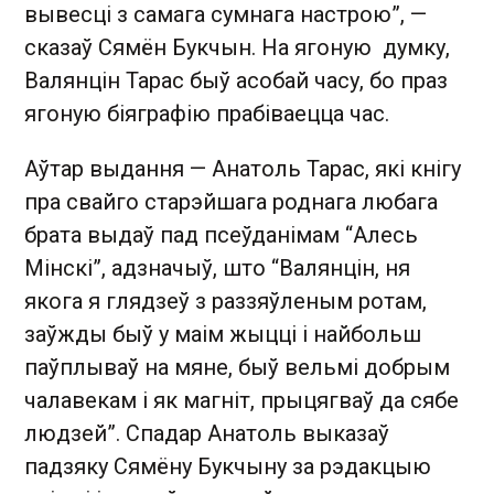
вывесці з самага сумнага настрою”, —
сказаў Сямён Букчын. На ягоную думку,
Валянцін Тарас быў асобай часу, бо праз
ягоную біяграфію прабіваецца час.
Аўтар выдання — Анатоль Тарас, які кнігу
пра свайго старэйшага роднага любага
брата выдаў пад псеўданімам “Алесь
Мінскі”, адзначыў, што “Валянцін, ня
якога я глядзеў з раззяўленым ротам,
заўжды быў у маім жыцці і найбольш
паўплываў на мяне, быў вельмі добрым
чалавекам і як магніт, прыцягваў да сябе
людзей”. Спадар Анатоль выказаў
падзяку Сямёну Букчыну за рэдакцыю