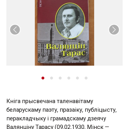
Папярэдні слайд
Наст
Кніга прысвечана таленавітаму
беларускаму паэту, празаіку, публіцысту,
перакладчыку і грамадскаму дзеячу
Валянціну Тарасу (09.02.1930, Мінск —