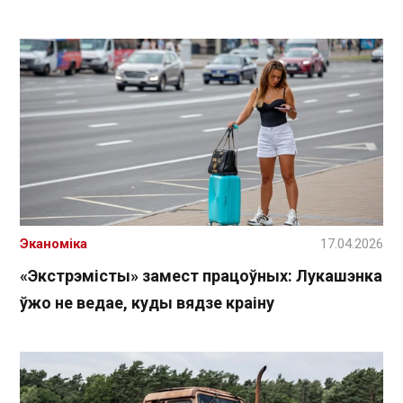
Эканоміка
17.04.2026
«Экстрэмісты» замест працоўных: Лукашэнка
ўжо не ведае, куды вядзе краіну