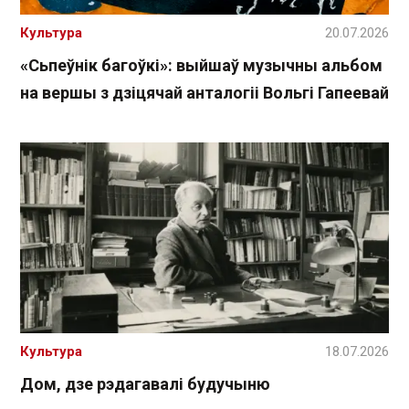
Культура
20.07.2026
«Сьпеўнік багоўкі»: выйшаў музычны альбом
на вершы з дзіцячай анталогіі Вольгі Гапеевай
Культура
18.07.2026
Дом, дзе рэдагавалі будучыню