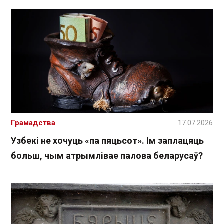
Грамадства
17.07.2026
Узбекі не хочуць «па пяцьсот». Ім заплацяць
больш, чым атрымлівае палова беларусаў?