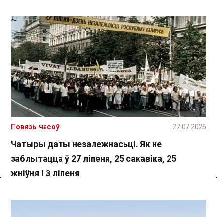
Повязь часоў
27.07.2026
Чатыры даты незалежнасьці. Як не
заблытацца ў 27 ліпеня, 25 сакавіка, 25
жніўня і 3 ліпеня
Спасылка без VPN