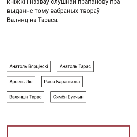
кніжкі і назваў слушнай прапанову пра
выданне тому вабраных твораў
Валянціна Тараса.
Анатоль Вярцінскі
Анатоль Тарас
Арсень Ліс
Раіса Баравікова
Валянцін Тарас
Сямён Букчын