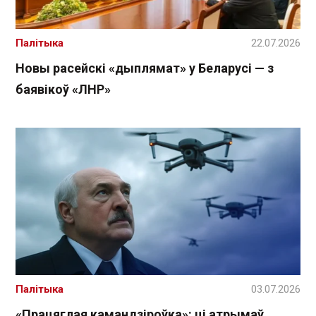
Палітыка
22.07.2026
Новы расейскі «дыплямат» у Беларусі — з
баявікоў «ЛНР»
Палітыка
03.07.2026
«Працяглая камандзіроўка»: ці атрымаў