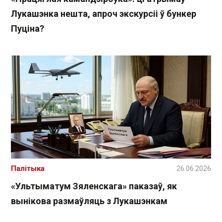
Лукашэнка нешта, апроч экскурсіі ў бункер
Пуціна?
Палітыка
26.06.2026
«Ультыматум Зяленскага» паказаў, як
вынікова размаўляць з Лукашэнкам