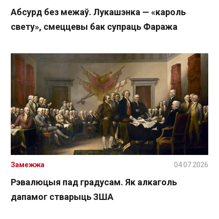
Абсурд без межаў. Лукашэнка — «кароль
свету», смеццевы бак супраць Фаража
Замежжа
04.07.2026
Рэвалюцыя пад градусам. Як алкаголь
дапамог стварыць ЗША