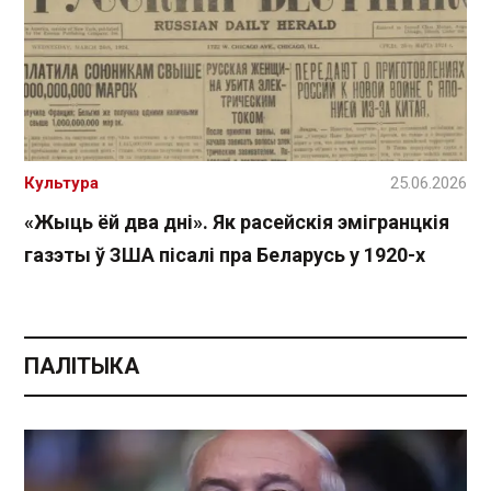
Культура
25.06.2026
«Жыць ёй два дні». Як расейскія эмігранцкія
газэты ў ЗША пісалі пра Беларусь у 1920-х
ПАЛІТЫКА