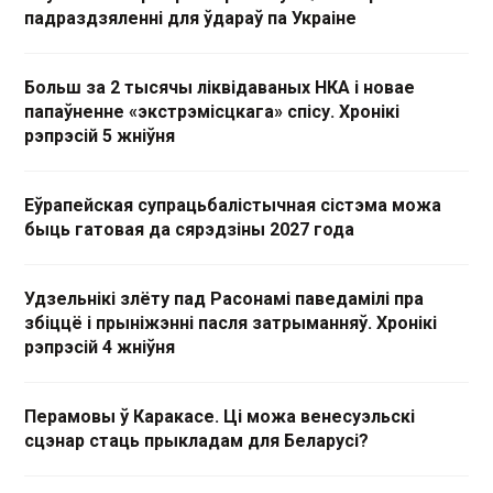
падраздзяленні для ўдараў па Украіне
Больш за 2 тысячы ліквідаваных НКА і новае
папаўненне «экстрэмісцкага» спісу. Хронікі
рэпрэсій 5 жніўня
Еўрапейская супрацьбалістычная сістэма можа
быць гатовая да сярэдзіны 2027 года
Удзельнікі злёту пад Расонамі паведамілі пра
збіццё і прыніжэнні пасля затрыманняў. Хронікі
рэпрэсій 4 жніўня
Перамовы ў Каракасе. Ці можа венесуэльскі
сцэнар стаць прыкладам для Беларусі?