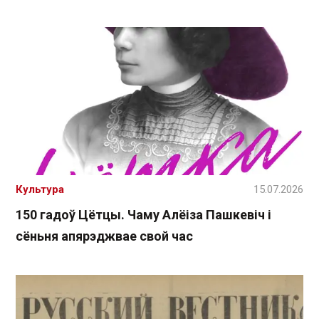
Культура
15.07.2026
150 гадоў Цётцы. Чаму Алёіза Пашкевіч і
сёньня апярэджвае свой час