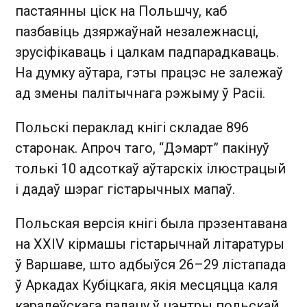
пастаянны ціск на Польшчу, каб
пазбавіць дзяржаўнай незалежнасці,
зрусіфікаваць і цалкам падпарадкаваць.
На думку аўтара, гэты працэс не залежаў
ад змены палітычнага рэжыму ў Расіі.
Польскі пераклад кнігі складае 896
старонак. Апроч таго, “Дэмарт” пакінуў
толькі 10 адсоткаў аўтарскіх ілюстрацый
і дадаў шэраг гістарычных мапаў.
Польская версія кнігі была прэзентавана
на XXIV кірмашы гістарычнай літаратуры
ў Варшаве, што адбыўся 26–29 лістапада
ў Аркадах Кубіцкага, якія месцяцца каля
каралеўскага палацу ў цэнтры польскай