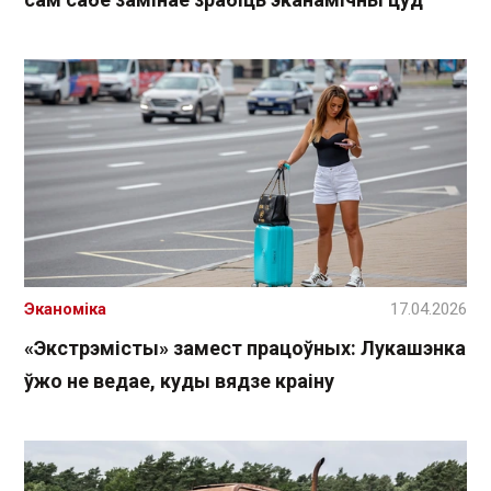
Эканоміка
17.04.2026
«Экстрэмісты» замест працоўных: Лукашэнка
ўжо не ведае, куды вядзе краіну