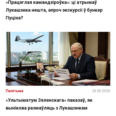
«Працяглая камандзіроўка»: ці атрымаў
Лукашэнка нешта, апроч экскурсіі ў бункер
Пуціна?
Палітыка
26.06.2026
«Ультыматум Зяленскага» паказаў, як
вынікова размаўляць з Лукашэнкам