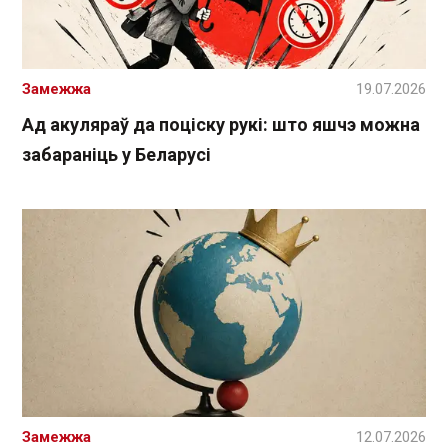
Замежжа
19.07.2026
Ад акуляраў да поціску рукі: што яшчэ можна
забараніць у Беларусі
Замежжа
12.07.2026