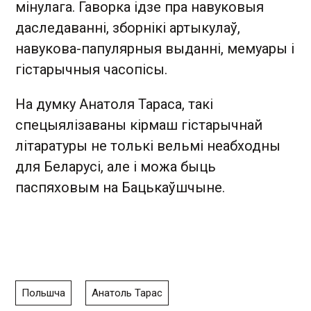
мінулага. Гаворка ідзе пра навуковыя
даследаванні, зборнікі артыкулаў,
навукова-папулярныя выданні, мемуары і
гістарычныя часопісы.
На думку Анатоля Тараса, такі
спецыялізаваны кірмаш гістарычнай
літаратуры не толькі вельмі неабходны
для Беларусі, але і можа быць
паспяховым на Бацькаўшчыне.
Польшча
Анатоль Тарас