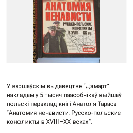
У варшаўскім выдавецтве “Дэмарт”
накладам у 5 тысяч паасобнікаў выйшаў
польскі пераклад кнігі Анатоля Тараса
“Анатомия ненависти. Русско-польские
конфликты в XVIII–XX веках”.