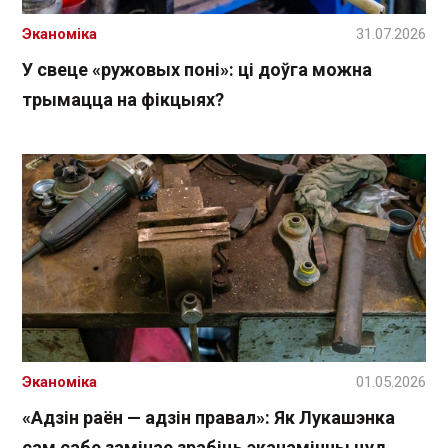
Эканоміка
31.07.2026
У свеце «ружовых поні»: ці доўга можна
трымацца на фікцыях?
Эканоміка
01.05.2026
«Адзін раён — адзін правал»: Як Лукашэнка
сам сабе замінае зрабіць эканамічны цуд