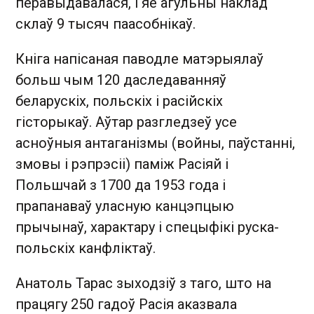
перавыдавалася, і яе агульны наклад
склаў 9 тысяч паасобнікаў.
Кніга напісаная паводле матэрыялаў
больш чым 120 даследаванняў
беларускіх, польскіх і расійскіх
гісторыкаў. Аўтар разгледзеў усе
асноўныя антаганізмы (войны, паўстанні,
змовы і рэпрэсіі) паміж Расіяй і
Польшчай з 1700 да 1953 года і
прапанаваў уласную канцэпцыю
прычынаў, характару і спецыфікі руска-
польскіх канфліктаў.
Анатоль Тарас зыходзіў з таго, што на
працягу 250 гадоў Расія аказвала