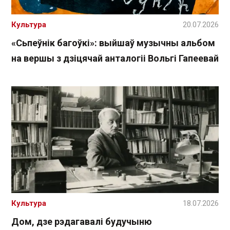
Культура
20.07.2026
«Сьпеўнік багоўкі»: выйшаў музычны альбом
на вершы з дзіцячай анталогіі Вольгі Гапеевай
Культура
18.07.2026
Дом, дзе рэдагавалі будучыню