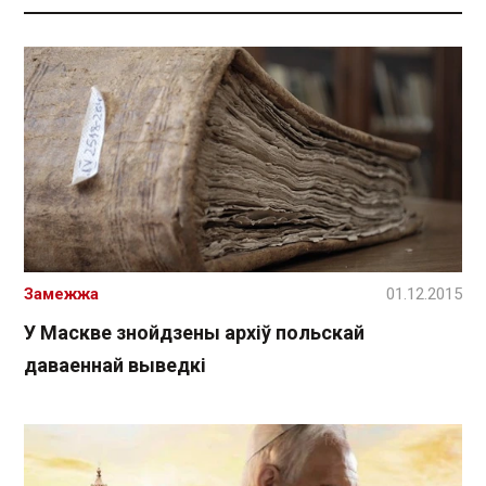
Замежжа
01.12.2015
У Маскве знойдзены архіў польскай
даваеннай выведкі