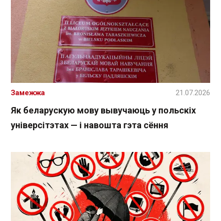
Замежжа
21.07.2026
Як беларускую мову вывучаюць у польскіх
універсітэтах — і навошта гэта сёння