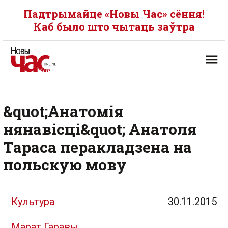
Падтрымайце «Новы Час» сёння!
Каб было што чытаць заўтра
&quot;Анатомія
нянавісці&quot; Анатоля
Тараса перакладзена на
польскую мову
Культура
30.11.2015
Марат Гаравы