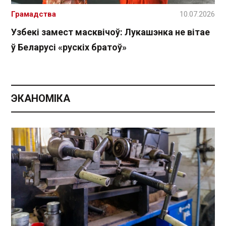
Грамадства
10.07.2026
Узбекі замест масквічоў: Лукашэнка не вітае
ў Беларусі «рускіх братоў»
ЭКАНОМІКА