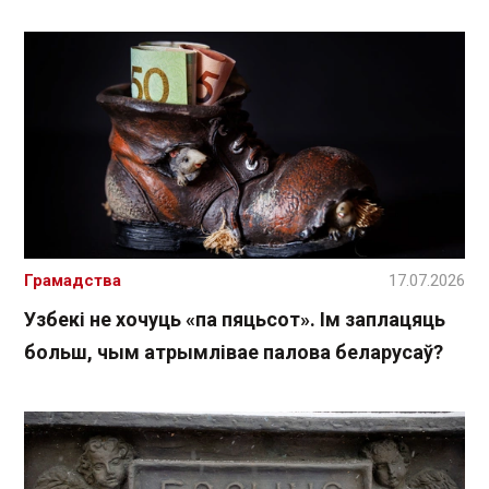
Грамадства
17.07.2026
Узбекі не хочуць «па пяцьсот». Ім заплацяць
больш, чым атрымлівае палова беларусаў?