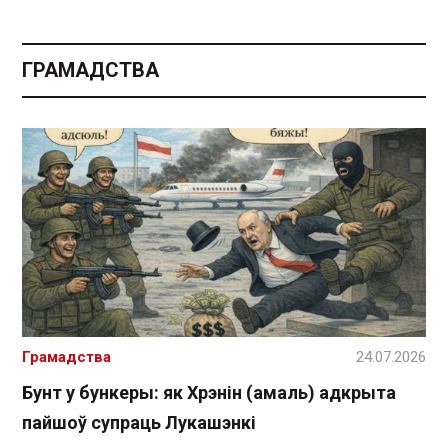
ГРАМАДСТВА
Грамадства
24.07.2026
Бунт у бункеры: як Хрэнін (амаль) адкрыта
пайшоў супраць Лукашэнкі