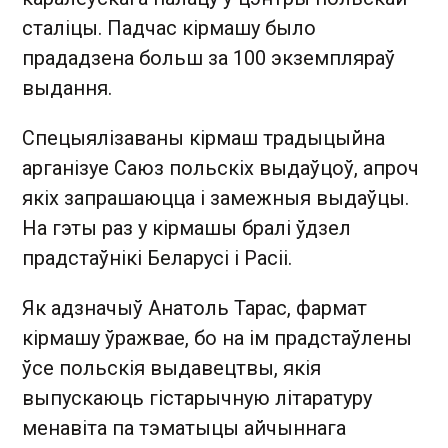
сталіцы. Падчас кірмашу было
прададзена больш за 100 экземпляраў
выдання.
Спецыялізаваны кірмаш традыцыйна
арганізуе Саюз польскіх выдаўцоў, апроч
якіх запрашаюцца і замежныя выдаўцы.
На гэты раз у кірмашы бралі ўдзел
прадстаўнікі Беларусі і Расіі.
Як адзначыў Анатоль Тарас, фармат
кірмашу ўражвае, бо на ім прадстаўлены
ўсе польскія выдавецтвы, якія
выпускаюць гістарычную літаратуру
менавіта па тэматыцы айчыннага