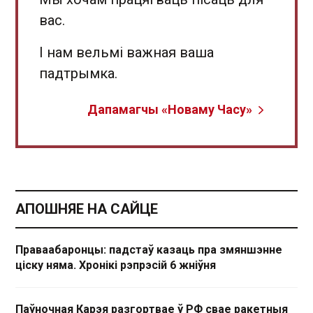
вас.
І нам вельмі важная ваша
падтрымка.
Дапамагчы «Новаму Часу»
АПОШНЯЕ НА САЙЦЕ
Праваабаронцы: падстаў казаць пра змяншэнне
ціску няма. Хронікі рэпрэсій 6 жніўня
Паўночная Карэя разгортвае ў РФ свае ракетныя