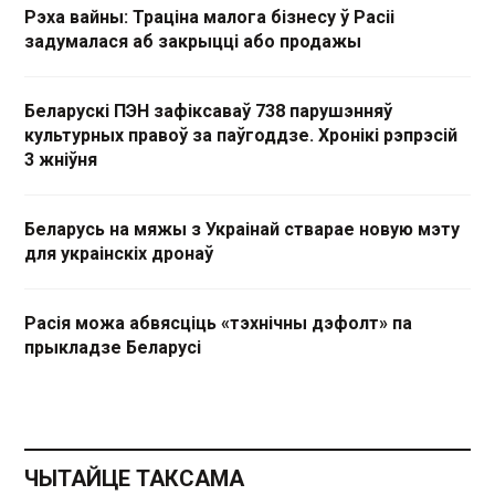
Рэха вайны: Траціна малога бізнесу ў Расіі
задумалася аб закрыцці або продажы
Беларускі ПЭН зафіксаваў 738 парушэнняў
культурных правоў за паўгоддзе. Хронікі рэпрэсій
3 жніўня
Беларусь на мяжы з Украінай стварае новую мэту
для украінскіх дронаў
Расія можа абвясціць «тэхнічны дэфолт» па
прыкладзе Беларусі
ЧЫТАЙЦЕ ТАКСАМА