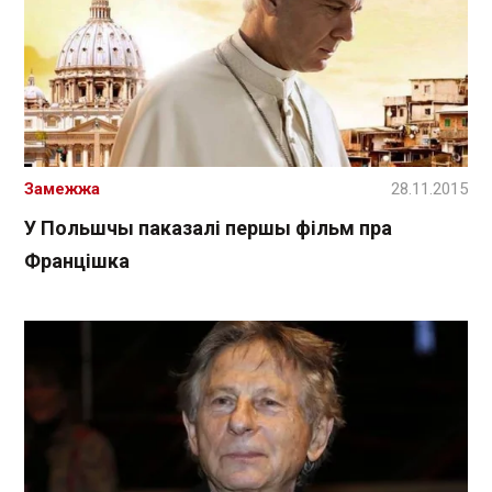
Замежжа
28.11.2015
У Польшчы паказалі першы фільм пра
Францішка