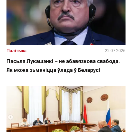
Палітыка
22.07.2026
Пасьля Лукашэнкі – не абавязкова свабода.
Як можа зьмяніцца ўлада ў Беларусі