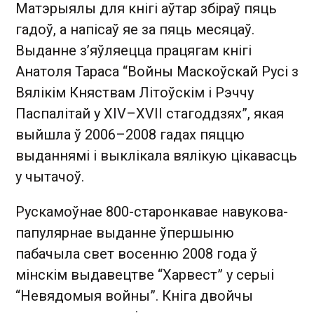
Матэрыялы для кнігі аўтар збіраў пяць
гадоў, а напісаў яе за пяць месяцаў.
Выданне з’яўляецца працягам кнігі
Анатоля Тараса “Войны Маскоўскай Русі з
Вялікім Княствам Літоўскім і Рэччу
Паспалітай у XIV–XVII стагоддзях”, якая
выйшла ў 2006–2008 гадах пяццю
выданнямі і выклікала вялікую цікавасць
у чытачоў.
Рускамоўнае 800-старонкавае навукова-
папулярнае выданне ўпершыню
пабачыла свет восенню 2008 года ў
мінскім выдавецтве “Харвест” у серыі
“Невядомыя войны”. Кніга двойчы