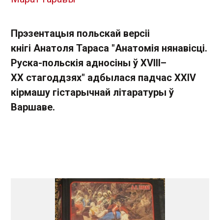
Прэзентацыя польскай версіі
кнігі Анатоля Тараса "Анатомія нянавісці.
Руска-польскія адносіны ў XVIII–
XX стагоддзях" адбылася падчас XXIV
кірмашу гістарычнай літаратуры ў
Варшаве.