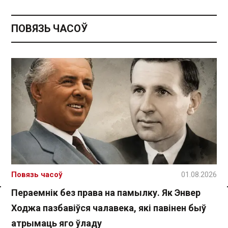
ПОВЯЗЬ ЧАСОЎ
Повязь часоў
01.08.2026
Пераемнік без права на памылку. Як Энвер
Спасылка без VPN
Ходжа пазбавіўся чалавека, які павінен быў
атрымаць яго ўладу