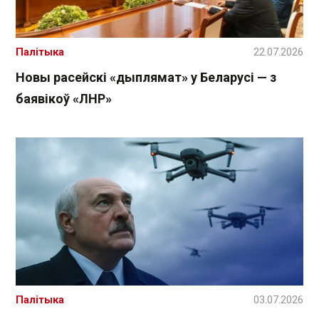
Палітыка
22.07.2026
Новы расейскі «дыплямат» у Беларусі — з
баявікоў «ЛНР»
Палітыка
03.07.2026