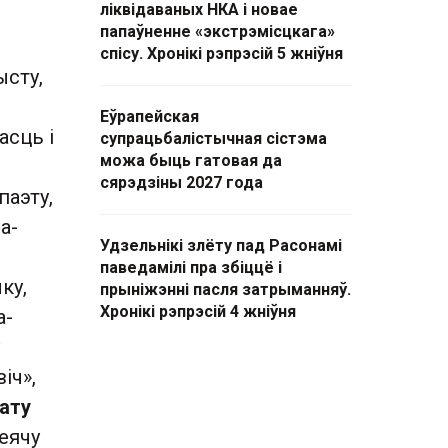
ліквідаваных НКА і новае
папаўненне «экстрэмісцкага»
спісу. Хронікі рэпрэсій 5 жніўня
ысту,
Еўрапейская
асць і
супрацьбалістычная сістэма
можа быць гатовая да
сярэдзіны 2027 года
паэту,
а-
Удзельнікі злёту пад Расонамі
паведамілі пра збіццё і
ку,
прыніжэнні пасля затрыманняў.
Хронікі рэпрэсій 4 жніўня
а-
іч»,
нату
еячу