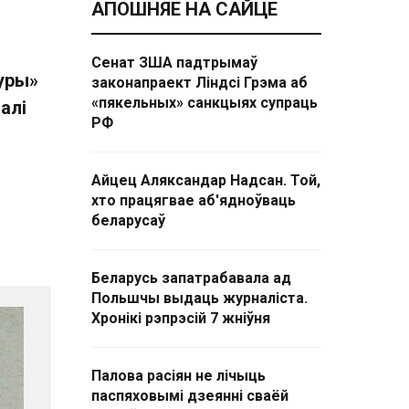
АПОШНЯЕ НА САЙЦЕ
Сенат ЗША падтрымаў
туры»
законапраект Ліндсі Грэма аб
«пякельных» санкцыях супраць
алі
РФ
Айцец Аляксандар Надсан. Той,
хто працягвае аб'ядноўваць
беларусаў
Беларусь запатрабавала ад
Польшчы выдаць журналіста.
Хронікі рэпрэсій 7 жніўня
Палова расіян не лічыць
паспяховымі дзеянні сваёй