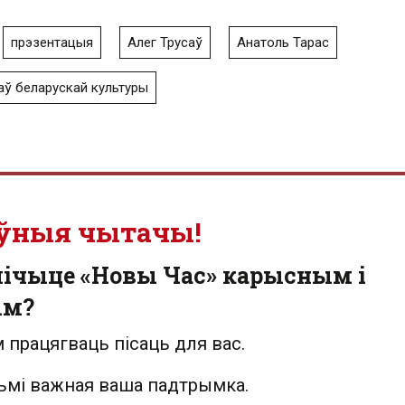
прэзентацыя
Алег Трусаў
Анатоль Тарас
аў беларускай культуры
ўныя чытачы!
лічыце «Новы Час» карысным і
ым?
 працягваць пісаць для вас.
льмі важная ваша падтрымка.