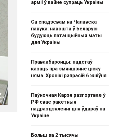
арміі ў вайне супраць Украіны
Са спадзевам на Чалавека-
павука: навошта ў Беларусі
будуюць патэнцыйныя мэты
для Украіны
Праваабаронцы: падстаў
казаць пра змяншэнне ціску
няма. Хронікі рэпрэсій 6 жніўня
Паўночная Карэя разгортвае ў
РФ свае ракетныя
падраздзяленні для ўдараў па
Украіне
Больш за 2 тысячы