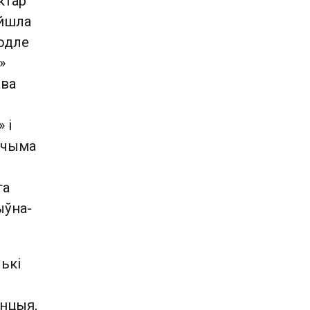
ктар
ыйшла
водле
»
ава
» і
вачыма
га
ыўна-
ькі
енцыя,