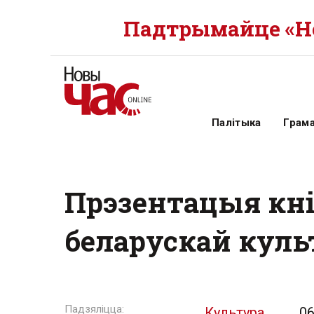
Падтрымайце «Но
Палітыка
Грам
Прэзентацыя кні
беларускай кул
Культура
06