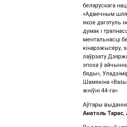
беларускага на
«Адвечным шлях
якое дагэтуль н
думак і трапна
ментальнасці б
кінарэжысёру, з
лаўрэату Дзяржа
эпоха ў айчынны
бяды», Уладзімі
Шамякіна «Вазьм
жніўні 44-га».
Аўтары выдання
Анатоль Тарас
,