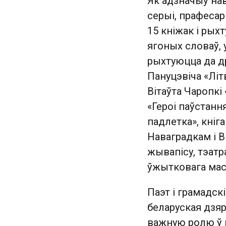
Як адзначыў нав
серыі, прафеса
15 кніжак і рых
ягоных словаў, 
рыхтуюцца да др
Пануцэвіча «Літ
Вітаўта Чаропкі
«Героі паўстанн
падлетка», кніг
Наваградкам і В
жывапісу, тэатр
ўжытковага ма
Паэт і грамадск
беларуская дзя
важную ролю ў 