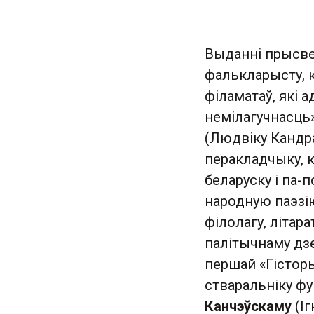
Выданні прысв
фалькларысту, к
філаматаў, які 
немілагучнасць
(Людвіку Кандра
перакладчыку, к
беларуску і па-п
народную паэзі
філолагу, літар
палітычнаму дзе
першай «Гісторы
стваральніку фу
Канчэўскаму
(Іг