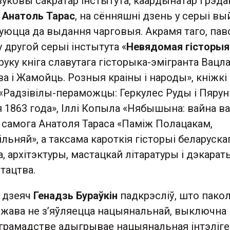
уковы сакратар інстытута, каардынатар і рэда
р
Анатоль Тарас
, на сённяшні дзень у серыі в
туюцца да выдання чарговыя. Акрамя таго, па
у другой серыі інстытута «
Невядомая гісторыя
уку кніга славутага гісторыка-эмігранта Вацл
ва і Жамойць. Розныя краіны і народы», кніжкі
 «Радзівілы-пераможцы: Геркулес Руды і Пярун
я 1863 года», Іллі Копыла «Нябышына: вайна 
а самога Анатоля Тараса «Паміж Полацакам,
ільняй», а таксама кароткія гісторыі беларуска
а, архітэктуры, мастацкай літаратуры і дэкарат
стацтва.
і дзеяч
Генадзь Бураўкін
падкрэсліў, што пакол
ржава не з’яўляецца нацыянальнай, выключна
грамадстве адыгрывае нацыянальная інтэліг