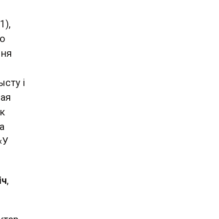
1),
цю
ння
сту і
лая
к
а
«У
іч
,