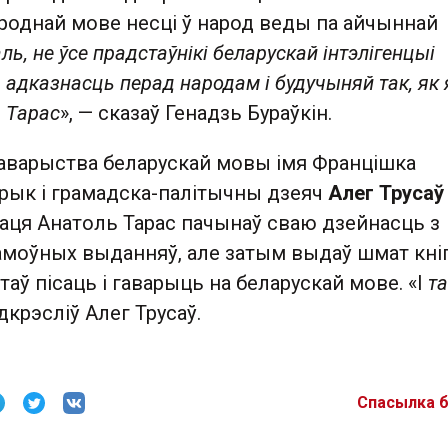
 роднай мове несці ў народ веды па айчыннай
ь, не ўсе прадстаўнікі беларускай інтэлігенцыі
адказнасць перад народам і будучыняй так, як 
 Тарас
», — сказаў Генадзь Бураўкін.
аварыства беларускай мовы імя Францішка
орык і грамадска-палітычны дзеяч
Алег Трусаў
хаця Анатоль Тарас пачынаў сваю дзейнасць з
моўных выданняў, але затым выдаў шмат кніг
таў пісаць і гаварыць на беларускай мове. «І
та
адкрэсліў Алег Трусаў.
Спасылка 