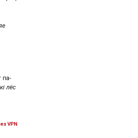
яе
 па-
кі лёс
без VPN