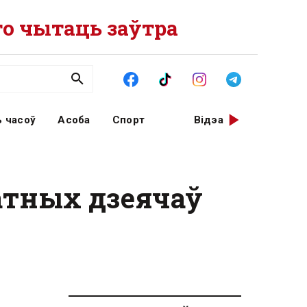
о чытаць заўтра
 часоў
Асоба
Спорт
Відэа
атных дзеячаў