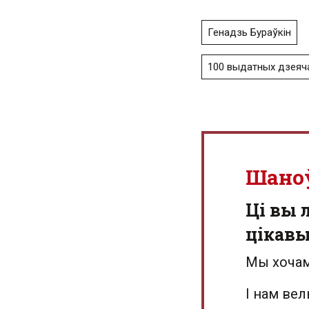
Генадзь Бураўкін
100 выдатных дзеяч
Шано
Ці вы 
цікав
Мы хочам
І нам ве