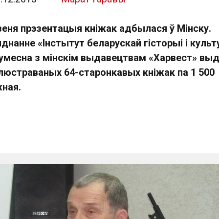
зеня прэзентацыя кніжак адбылася ў Мінску.
днанне «Інстытут беларускай гісторыі і куль
сумесна з мінскім выдавецтвам «Харвест» выд
ілюстраваных 64-старонкавых кніжак па 1 500
жная.