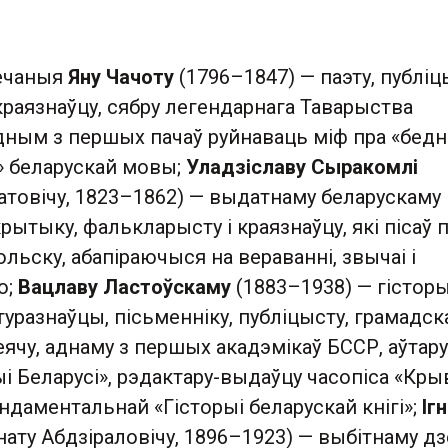
ечаныя
Яну Чачоту
(1796–1847) — паэту, публіц
раязнаўцу, сябру легендарнага Таварыства
адным з першых пачаў руйнаваць міф пра «бедн
» беларускай мовы;
Уладзіславу Сыракомлі
товічу, 1823–1862) — выдатнаму беларускаму 
рытыку, фалькларысту і краязнаўцу, які пісаў п
ольску, абапіраючыся на вераванні, звычаі і
ю;
Вацлаву Ластоўскаму
(1883–1938) — гісторы
атуразнаўцы, пісьменніку, публіцысту, грамадск
ячу, аднаму з першых акадэмікаў БССР, аўтару
і Беларусі», рэдактару-выдаўцу часопіса «Крыв
ндаментальнай «Гісторыі беларускай кнігі»;
Іг
нату Абдзіраловічу, 1896–1923) — выбітнаму дз