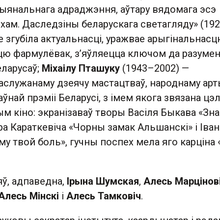
цыянальнага адраджэння, аўтару вядомага эсэ
ам. Даследзіны беларускага светагляду» (192
е згубіла актуальнасці, уражвае арыгінальнас
сцю фармулёвак, з’яўляецца ключом да разуме
еларусаў;
Міхаілу Пташуку
(1943–2002) —
аслужанаму дзеячу мастацтваў, народнаму арты
ўнай прэміі Беларусі, з імем якога звязана цэ
м кіно: экранізаваў творы Васіля Быкава «Зна
ра Караткевіча «Чорны замак Альшанскі» і Іван
у твой боль», гучны поспех мела яго карціна 
ў, адпаведна,
Ірына Шумская
,
Алесь Марцінов
Алесь Мінскі
і
Алесь Тамковіч
.