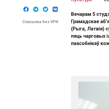
Вечарам 5 студ
Грамадскае аб’я
Спасылка без VPN
(Рыга, Латвія) 
пяць чарговых 
паасобнікаў ко