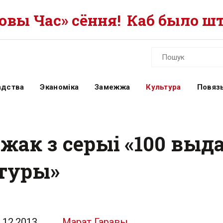
вы Час» сёння!
Каб было шт
адства
Эканоміка
Замежжа
Культура
Повязь
жак з серыі «100 выд
ьтуры»
.12.2013
Марат Гаравы