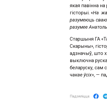
якая павінна на
гісторыі. «
На жал
разумеюць сваю 
разумее Анатоль
Старшыня ГА «Т
Скарыны», гіст
адзначыў, што 
выключна руска
беларуску, сам с
чакае ўсіх
», — п