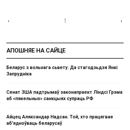
1
‹
›
АПОШНЯЕ НА САЙЦЕ
Беларус з вольнага сьвету. Да стагодзьдзя Янкі
Запрудніка
Сенат ЗША падтрымаў законапраект Ліндсі Грэма
аб «пякельных» санкцыях супраць РФ
Айцец Аляксандар Надсан. Той, хто працягвае
аб'ядноўваць беларусаў