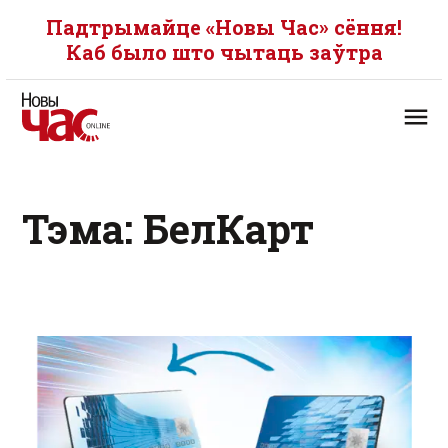
Падтрымайце «Новы Час» сёння!
Каб было што чытаць заўтра
Тэма: БелКарт