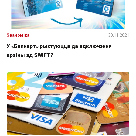
Эканоміка
30.11.2021
У «Белкарт» рыхтуюцца да адключэння
краіны ад SWIFT?