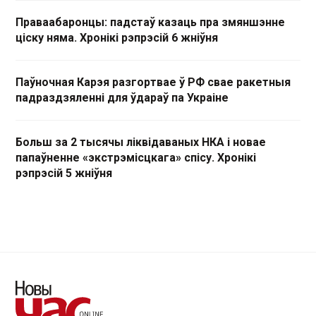
Праваабаронцы: падстаў казаць пра змяншэнне
ціску няма. Хронікі рэпрэсій 6 жніўня
Паўночная Карэя разгортвае ў РФ свае ракетныя
падраздзяленні для ўдараў па Украіне
Больш за 2 тысячы ліквідаваных НКА і новае
папаўненне «экстрэмісцкага» спісу. Хронікі
рэпрэсій 5 жніўня