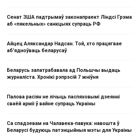
Сенат ЗША падтрымаў законапраект Ліндсі Грэма
аб «пякельных» санкцыях супраць РФ
Айцец Аляксандар Надсан. Той, хто працягвае
аб'ядноўваць беларусаў
Беларусь запатрабавала ад Польшчы выдаць
журналіста. Хронікі рэпрэсій 7 жніўня
Палова расіян не лічыць паспяховымі дзеянні
сваёй арміі ў вайне супраць Украіны
Са спадзевам на Чалавека-павука: навошта ў
Беларусі будуюць патэнцыйныя мэты для Украіны