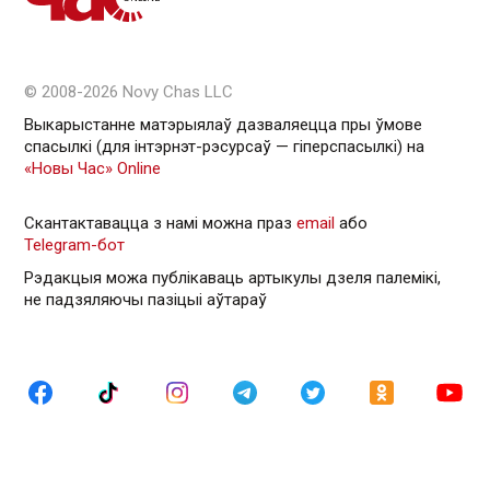
© 2008-2026 Novy Chas LLC
Выкарыстанне матэрыялаў дазваляецца пры ўмове
спасылкі (для інтэрнэт-рэсурсаў — гiперспасылкi) на
«Новы Час» Online
Скантактавацца з намі можна праз
email
або
Telegram-бот
Рэдакцыя можа публікаваць артыкулы дзеля палемікі,
не падзяляючы пазіцыі аўтараў