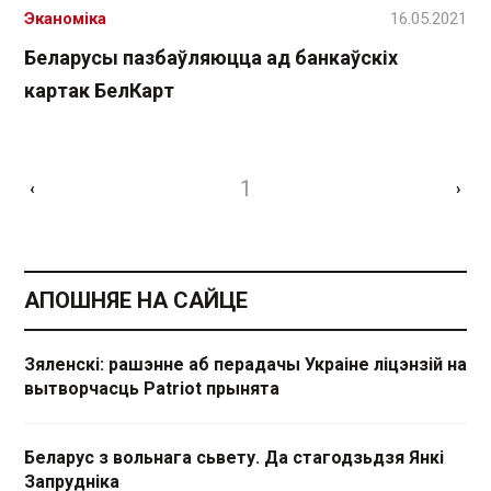
Эканоміка
16.05.2021
Беларусы пазбаўляюцца ад банкаўскіх
картак БелКарт
1
‹
›
АПОШНЯЕ НА САЙЦЕ
Зяленскі: рашэнне аб перадачы Украіне ліцэнзій на
вытворчасць Patriot прынята
Беларус з вольнага сьвету. Да стагодзьдзя Янкі
Запрудніка