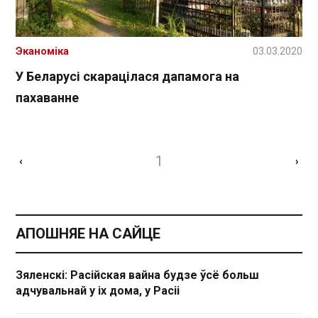
Эканоміка
03.03.2020
У Беларусі скарацілася дапамога на
пахаванне
1
‹
›
АПОШНЯЕ НА САЙЦЕ
Зяленскі: Расійская вайна будзе ўсё больш
адчувальнай у іх дома, у Расіі