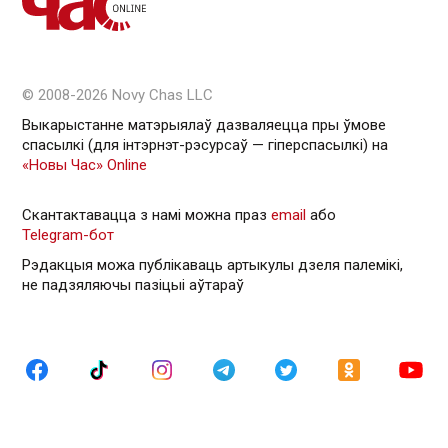
© 2008-2026 Novy Chas LLC
Выкарыстанне матэрыялаў дазваляецца пры ўмове
спасылкі (для інтэрнэт-рэсурсаў — гiперспасылкi) на
«Новы Час» Online
Скантактавацца з намі можна праз
email
або
Telegram-бот
Рэдакцыя можа публікаваць артыкулы дзеля палемікі,
не падзяляючы пазіцыі аўтараў