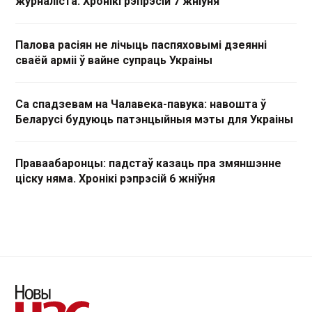
журналіста. Хронікі рэпрэсій 7 жніўня
Палова расіян не лічыць паспяховымі дзеянні
сваёй арміі ў вайне супраць Украіны
Са спадзевам на Чалавека-павука: навошта ў
Беларусі будуюць патэнцыйныя мэты для Украіны
Праваабаронцы: падстаў казаць пра змяншэнне
ціску няма. Хронікі рэпрэсій 6 жніўня