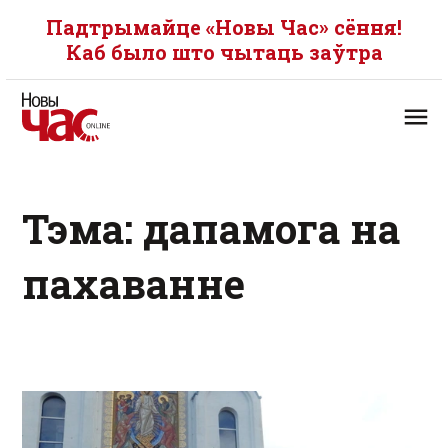
Падтрымайце «Новы Час» сёння!
Каб было што чытаць заўтра
Тэма: дапамога на
пахаванне