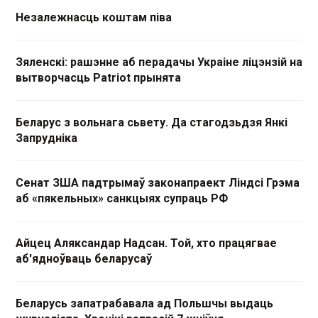
Незалежнасць коштам піва
Зяленскі: рашэнне аб перадачы Украіне ліцэнзій на
вытворчасць Patriot прынята
Беларус з вольнага сьвету. Да стагодзьдзя Янкі
Запрудніка
Сенат ЗША падтрымаў законапраект Ліндсі Грэма
аб «пякельных» санкцыях супраць РФ
Айцец Аляксандар Надсан. Той, хто працягвае
аб'ядноўваць беларусаў
Беларусь запатрабавала ад Польшчы выдаць