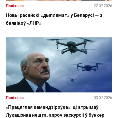
Палітыка
22.07.2026
Новы расейскі «дыплямат» у Беларусі — з
баявікоў «ЛНР»
Палітыка
03.07.2026
«Працяглая камандзіроўка»: ці атрымаў
Лукашэнка нешта, апроч экскурсіі ў бункер