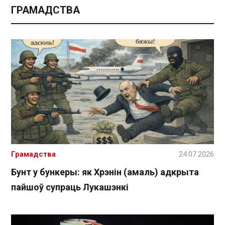
ГРАМАДСТВА
Грамадства
24.07.2026
Бунт у бункеры: як Хрэнін (амаль) адкрыта
пайшоў супраць Лукашэнкі