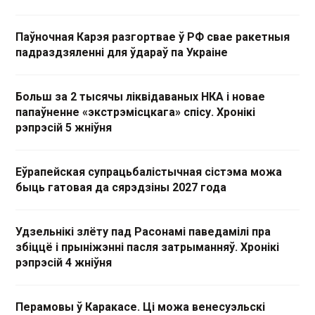
Паўночная Карэя разгортвае ў РФ свае ракетныя
падраздзяленні для ўдараў па Украіне
Больш за 2 тысячы ліквідаваных НКА і новае
папаўненне «экстрэмісцкага» спісу. Хронікі
рэпрэсій 5 жніўня
Еўрапейская супрацьбалістычная сістэма можа
быць гатовая да сярэдзіны 2027 года
Удзельнікі злёту пад Расонамі паведамілі пра
збіццё і прыніжэнні пасля затрыманняў. Хронікі
рэпрэсій 4 жніўня
Перамовы ў Каракасе. Ці можа венесуэльскі