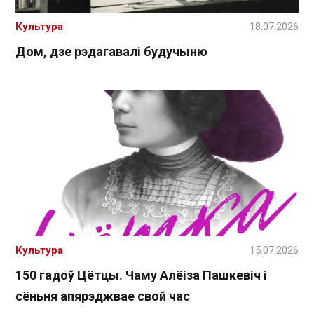
Культура
18.07.2026
Дом, дзе рэдагавалі будучыню
Культура
15.07.2026
150 гадоў Цётцы. Чаму Алёіза Пашкевіч і
сёньня апярэджвае свой час