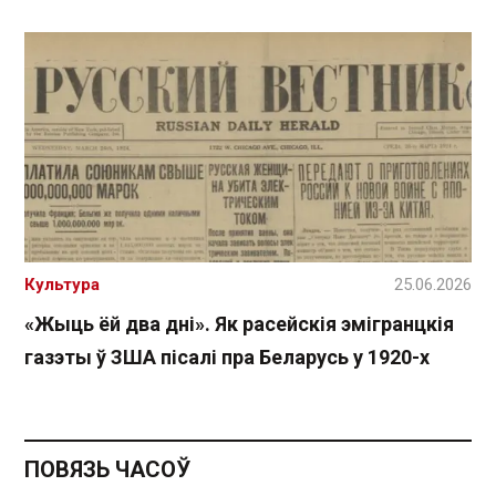
Культура
25.06.2026
«Жыць ёй два дні». Як расейскія эмігранцкія
газэты ў ЗША пісалі пра Беларусь у 1920-х
ПОВЯЗЬ ЧАСОЎ