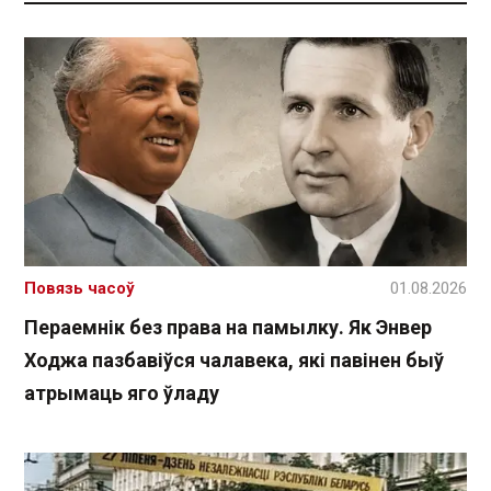
Повязь часоў
01.08.2026
Пераемнік без права на памылку. Як Энвер
Ходжа пазбавіўся чалавека, які павінен быў
атрымаць яго ўладу