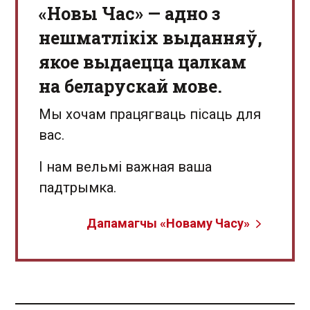
«Новы Час» — адно з
нешматлікіх выданняў,
якое выдаецца цалкам
на беларускай мове.
Мы хочам працягваць пісаць для
вас.
І нам вельмі важная ваша
падтрымка.
Дапамагчы «Новаму Часу»