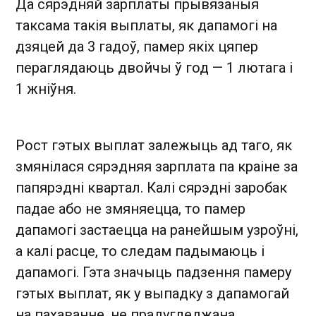
Да сярэдняй зарплаты прывязаныя
таксама такія в
ыплаты, як дапамогі на
дзяцей да 3 гадоў, памер якіх цяпер
пераглядаюць двойчы ў год — 1 лютага і
1 жніўня.
Рост гэтых выплат залежыць ад таго, як
змянілася сярэдняя зарплата па краіне за
папярэдні квартал. Калі сярэдні заробак
падае або не змяняецца, то памер
дапамогі застаецца на ранейшым узроўні,
а калі расце, то следам падымаюць і
дапамогі. Гэта значыць падзення памеру
гэтых выплат, як у выпадку з дапамогай
на пахаванне, не прадугледжана.