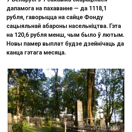
дапамога на пахаванне — да 1118,1
рубля, гаворыцца на сайце Фонду
сацыяльнай абароны насельніцтва. Гэта
на 120,6 рубля менш, чым было ў лютым.
Новы памер выплат будзе дзейнічаць да
канца гэтага месяца.