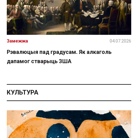
Замежжа
04.07.2026
Рэвалюцыя пад градусам. Як алкаголь
дапамог стварыць ЗША
КУЛЬТУРА