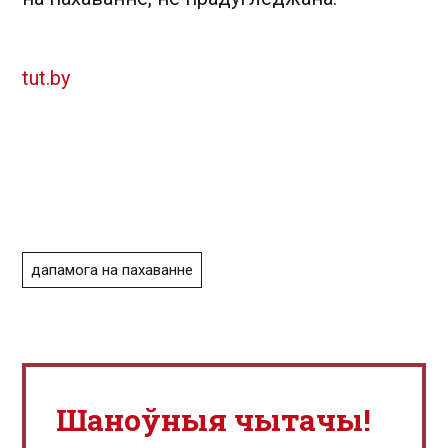
tut.by
дапамога на пахаванне
Шаноўныя чытачы!