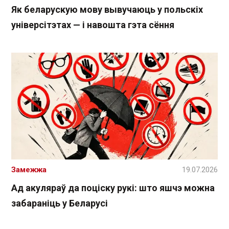
Як беларускую мову вывучаюць у польскіх
універсітэтах — і навошта гэта сёння
Замежжа
19.07.2026
Ад акуляраў да поціску рукі: што яшчэ можна
забараніць у Беларусі