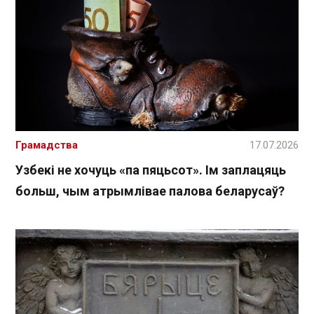
Грамадства
17.07.2026
Узбекі не хочуць «па пяцьсот». Ім заплацяць
больш, чым атрымлівае палова беларусаў?