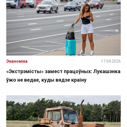
Эканоміка
17.04.2026
«Экстрэмісты» замест працоўных: Лукашэнка
ўжо не ведае, куды вядзе краіну