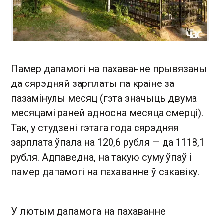
Памер дапамогі на пахаванне прывязаны
да сярэдняй зарплаты па краіне за
пазамінулы месяц (гэта значыць двума
месяцамі раней адносна месяца смерці).
Так, у студзені гэтага года сярэдняя
зарплата ўпала на 120,6 рубля — да 1118,1
рубля. Адпаведна, на такую ​​суму ўпаў і
памер дапамогі на пахаванне ў сакавіку.
У лютым дапамога на пахаванне