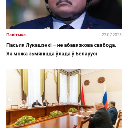
Палітыка
22.07.2026
Пасьля Лукашэнкі – не абавязкова свабода.
Як можа зьмяніцца ўлада ў Беларусі