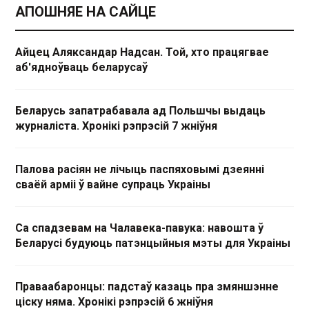
АПОШНЯЕ НА САЙЦЕ
Айцец Аляксандар Надсан. Той, хто працягвае
аб'ядноўваць беларусаў
Беларусь запатрабавала ад Польшчы выдаць
журналіста. Хронікі рэпрэсій 7 жніўня
Палова расіян не лічыць паспяховымі дзеянні
сваёй арміі ў вайне супраць Украіны
Са спадзевам на Чалавека-павука: навошта ў
Беларусі будуюць патэнцыйныя мэты для Украіны
Праваабаронцы: падстаў казаць пра змяншэнне
ціску няма. Хронікі рэпрэсій 6 жніўня