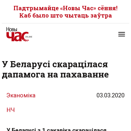
Падтрымайце «Новы Час» сёння!
Каб было што чытаць заўтра
У Беларусі скарацілася
дапамога на пахаванне
Эканоміка
03.03.2020
НЧ
У Беларусі з 1 сакавіка скарацілася