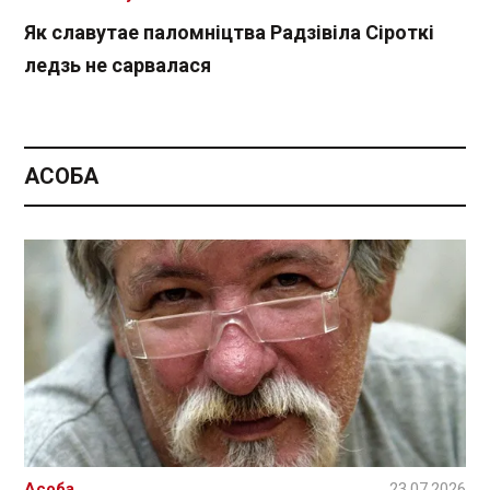
Як славутае паломніцтва Радзівіла Сіроткі
ледзь не сарвалася
АСОБА
Асоба
23.07.2026