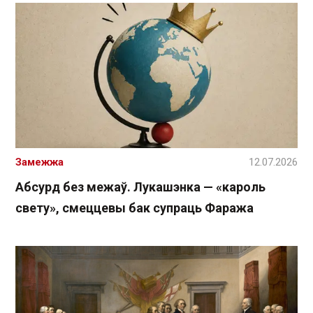
Замежжа
12.07.2026
Абсурд без межаў. Лукашэнка — «кароль
свету», смеццевы бак супраць Фаража