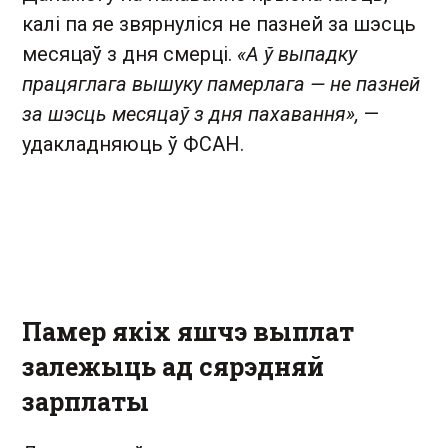
калі па яе звярнуліся не пазней за шэсць
месяцаў з дня смерці.
«А ў выпадку
працяглага вышуку памерлага — не пазней
за шэсць месяцаў з дня пахавання»,
—
удакладняюць ў ФСАН.
Памер якіх яшчэ выплат
залежыць ад сярэдняй
зарплаты