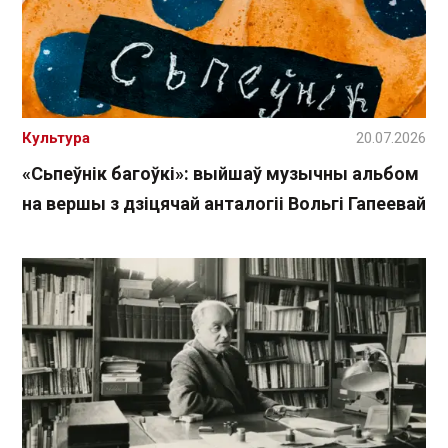
Культура
20.07.2026
«Сьпеўнік багоўкі»: выйшаў музычны альбом
на вершы з дзіцячай анталогіі Вольгі Гапеевай