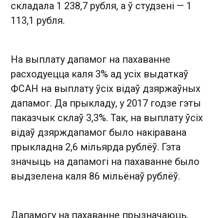
складала 1 238,7 рубля, а ў студзені — 1
113,1 рубля.
На выплату дапамог на пахаванне
расходуецца каля 3% ад усіх выдаткаў
ФСАН на выплату ўсіх відаў дзяржаўных
дапамог. Да прыкладу, у 2017 годзе гэты
паказчык склаў 3,3%. Так, на выплату ўсіх
відаў дзярждапамог было накіравана
прыкладна 2,6 мільярда рублёў. Гэта
значыць на дапамогі на пахаванне было
выдзелена каля 86 мільёнаў рублёў.
Дапамогу на пахаванне прызначаюць,