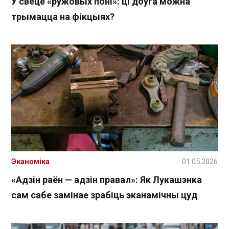
У свеце «ружовых поні»: ці доўга можна
трымацца на фікцыях?
Эканоміка
01.05.2026
«Адзін раён — адзін правал»: Як Лукашэнка
сам сабе замінае зрабіць эканамічны цуд