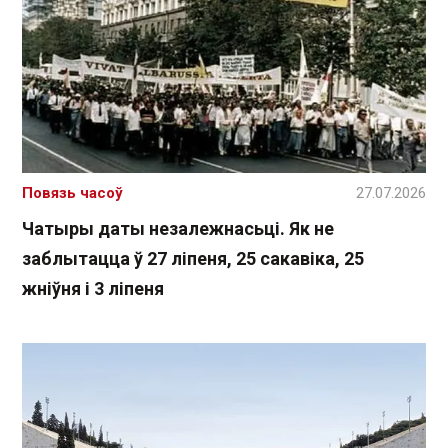
Повязь часоў
27.07.2026
Чатыры даты незалежнасьці. Як не
заблытацца ў 27 ліпеня, 25 сакавіка, 25
жніўня і 3 ліпеня