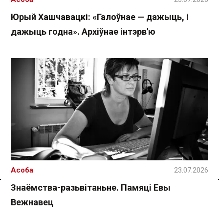
Юрый Хашчавацкі: «Галоўнае — дажыць, і
дажыць годна». Архіўнае інтэрв'ю
Асоба
23.07.2026
Знаёмства-разьвітаньне. Памяці Евы
Спасылка без VPN
Вежнавец