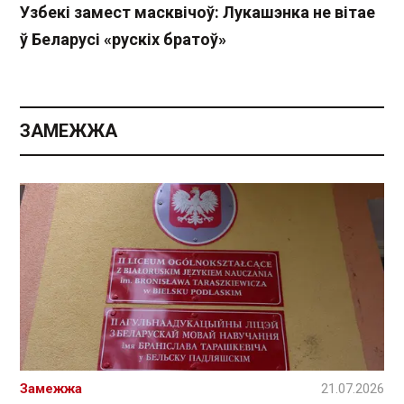
Узбекі замест масквічоў: Лукашэнка не вітае
ў Беларусі «рускіх братоў»
ЗАМЕЖЖА
Замежжа
21.07.2026