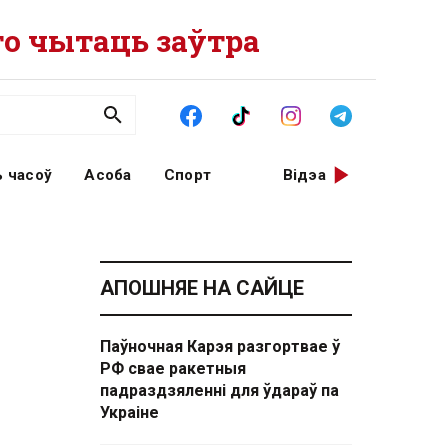
о чытаць заўтра
 часоў
Асоба
Спорт
Відэа
АПОШНЯЕ НА САЙЦЕ
Паўночная Карэя разгортвае ў
РФ свае ракетныя
падраздзяленні для ўдараў па
Украіне