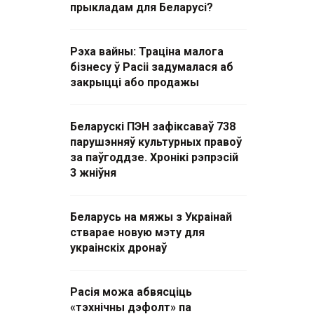
прыкладам для Беларусі?
Рэха вайны: Траціна малога
бізнесу ў Расіі задумалася аб
закрыцці або продажы
Беларускі ПЭН зафіксаваў 738
парушэнняў культурных правоў
за паўгоддзе. Хронікі рэпрэсій
3 жніўня
Беларусь на мяжы з Украінай
стварае новую мэту для
украінскіх дронаў
Расія можа абвясціць
«тэхнічны дэфолт» па