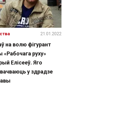
ства
21.01.2022
ў на волю фігурант
ы «Рабочага руху»
ый Елісееў. Яго
авачваюць у здрадзе
жавы