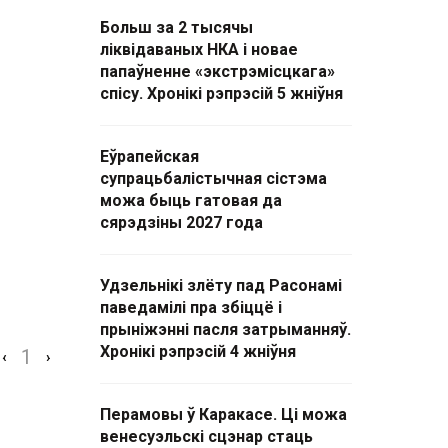
Больш за 2 тысячы
ліквідаваных НКА і новае
папаўненне «экстрэмісцкага»
спісу. Хронікі рэпрэсій 5 жніўня
Еўрапейская
супрацьбалістычная сістэма
можа быць гатовая да
сярэдзіны 2027 года
Удзельнікі злёту пад Расонамі
паведамілі пра збіццё і
прыніжэнні пасля затрыманняў.
Хронікі рэпрэсій 4 жніўня
1
‹
›
Перамовы ў Каракасе. Ці можа
венесуэльскі сцэнар стаць