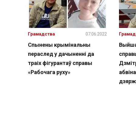
Грамадства
07.06.2022
Грамад
Спынены крымінальны
Выйша
пераслед у дачыненні да
справ
траіх фігурантаў справы
Дзмітр
«Рабочага руху»
абвін
дзяр