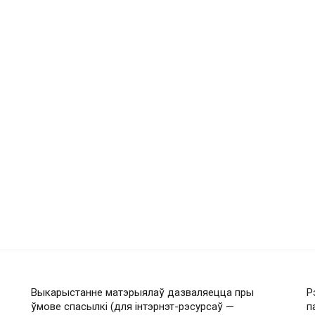
Выкарыстанне матэрыялаў дазваляецца пры
Р
ўмове спасылкі (для інтэрнэт-рэсурсаў —
п