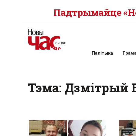
Падтрымайце «Но
Палітыка
Грам
Тэма: Дзмітрый 