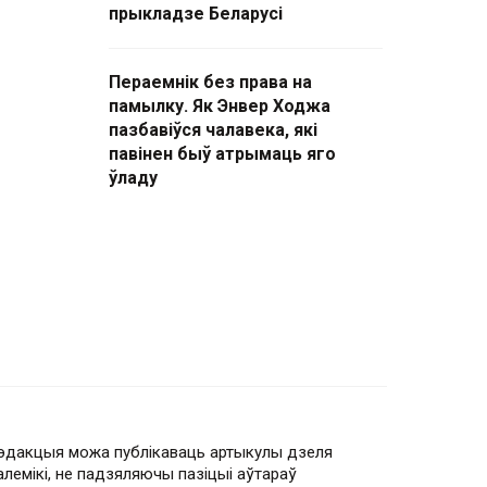
прыкладзе Беларусі
Пераемнік без права на
памылку. Як Энвер Ходжа
пазбавіўся чалавека, які
павінен быў атрымаць яго
ўладу
эдакцыя можа публікаваць артыкулы дзеля
алемікі, не падзяляючы пазіцыі аўтараў