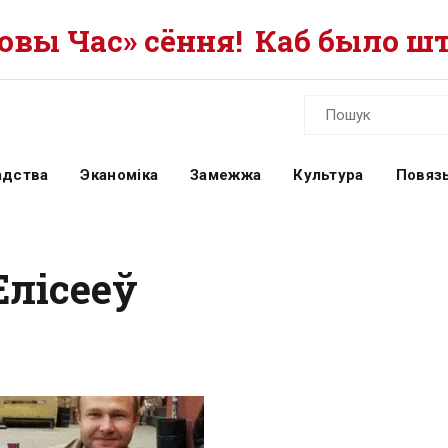
вы Час» сёння!
Каб было шт
адства
Эканоміка
Замежжа
Культура
Повязь
Елісееў