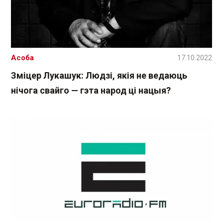
Асоба
17.10.2022
Зміцер Лукашук: Людзі, якія не ведаюць
нічога свайго — гэта народ ці нацыя?