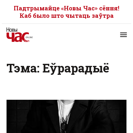
Падтрымайце «Новы Час» сёння!
Каб было што чытаць заўтра
Тэма: Еўрарадыё