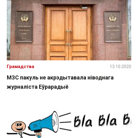
Грамадства
13.10.2020
МЗС пакуль не акрэдытавала ніводнага
журналіста Еўрарадыё