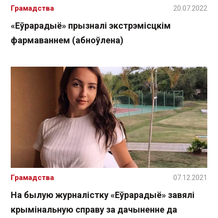
Грамадства
20.07.2022
«Еўрарадыё» прызналі экстрэмісцкім
фармаваннем (абноўлена)
Грамадства
07.12.2021
На былую журналістку «Еўрарадыё» завялі
крымінальную справу за дачыненне да