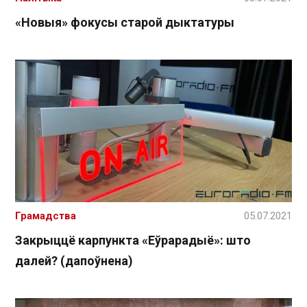
«Новыя» фокусы старой дыктатуры
Грамадства
05.07.2021
Закрыццё карпункта «Еўрарадыё»: што
далей? (дапоўнена)