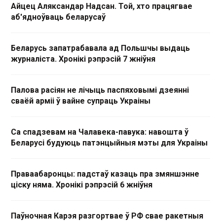
Айцец Аляксандар Надсан. Той, хто працягвае
аб'ядноўваць беларусаў
Беларусь запатрабавала ад Польшчы выдаць
журналіста. Хронікі рэпрэсій 7 жніўня
Палова расіян не лічыць паспяховымі дзеянні
сваёй арміі ў вайне супраць Украіны
Са спадзевам на Чалавека-павука: навошта ў
Беларусі будуюць патэнцыйныя мэты для Украіны
Праваабаронцы: падстаў казаць пра змяншэнне
ціску няма. Хронікі рэпрэсій 6 жніўня
Паўночная Карэя разгортвае ў РФ свае ракетныя