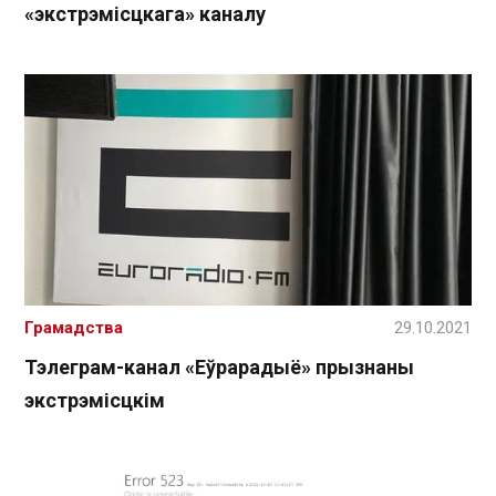
«экстрэмісцкага» каналу
Грамадства
29.10.2021
Тэлеграм-канал «Еўрарадыё» прызнаны
экстрэмісцкім