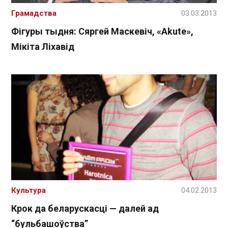
Грамадства
03.03.2013
Фігуры тыдня: Сяргей Маскевіч, «Akute»,
Мікіта Ліхавід
Культура
04.02.2013
Крок да беларускасці — далей ад
“бульбашоўства”