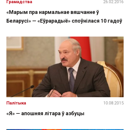
Грамадства
26.02.2016
«Марым пра нармальнае вяшчанне ў
Беларусі» — «Еўрарадыё» споўнілася 10 гадоў
Палітыка
10.08.2015
«Я» — апошняя літара ў азбуцы