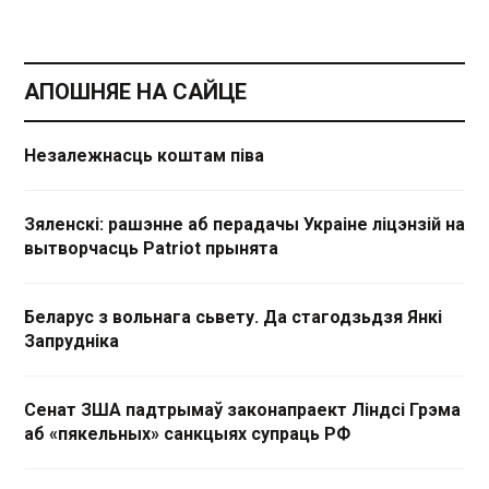
АПОШНЯЕ НА САЙЦЕ
Незалежнасць коштам піва
Зяленскі: рашэнне аб перадачы Украіне ліцэнзій на
вытворчасць Patriot прынята
Беларус з вольнага сьвету. Да стагодзьдзя Янкі
Запрудніка
Сенат ЗША падтрымаў законапраект Ліндсі Грэма
аб «пякельных» санкцыях супраць РФ