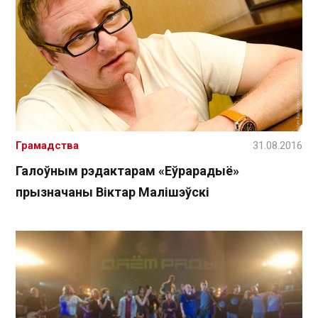
Грамадства
31.08.2016
Галоўным рэдактарам «Еўрарадыё»
прызначаны Віктар Малішэўскі