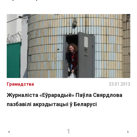
Грамадства
23.01.2013
Журналіста «Еўрарадыё» Паўла Свярдлова
пазбавілі акрэдытацыі ў Беларусі
1
‹
›