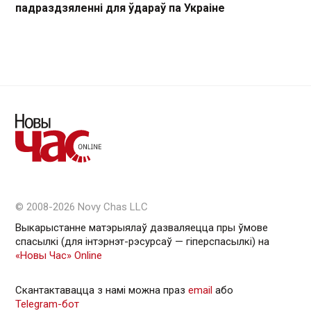
падраздзяленні для ўдараў па Украіне
© 2008-2026 Novy Chas LLC
Выкарыстанне матэрыялаў дазваляецца пры ўмове
спасылкі (для інтэрнэт-рэсурсаў — гiперспасылкi) на
«Новы Час» Online
Скантактавацца з намі можна праз
email
або
Telegram-бот