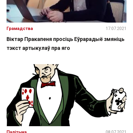
Грамадства
17.07.2021
Віктар Пракапеня просіць Еўрарадыё змяніць
тэкст артыкулаў пра яго
Палітыка
08.07.2021