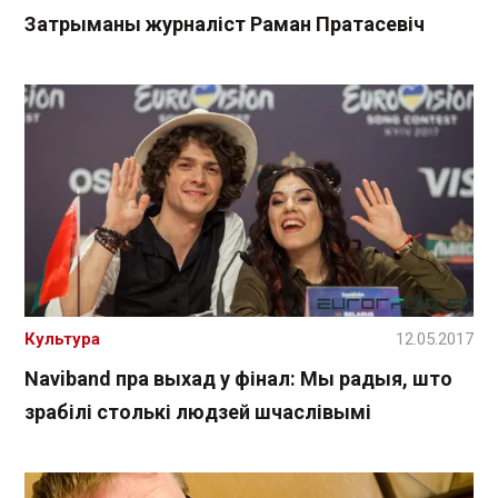
Затрыманы журналіст Раман Пратасевіч
Культура
12.05.2017
Naviband пра выхад у фінал: Мы радыя, што
зрабілі столькі людзей шчаслівымі