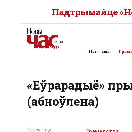
Падтрымайце «Но
Палітыка
Грам
«Еўрарадыё» пры
(абноўлена)
Грамадства