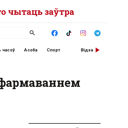
о чытаць заўтра
 часоў
Асоба
Спорт
Відэа
 фармаваннем