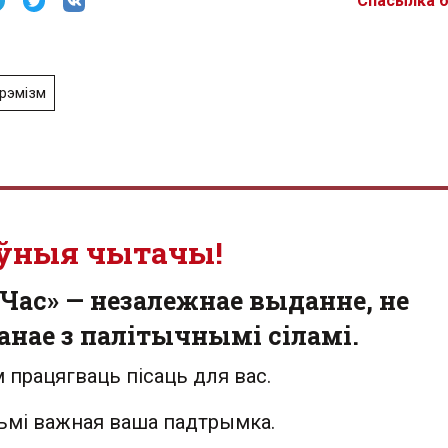
Спасылка 
рэмізм
ўныя чытачы!
Час» — незалежнае выданне, не
анае з палітычнымі сіламі.
 працягваць пісаць для вас.
льмі важная ваша падтрымка.