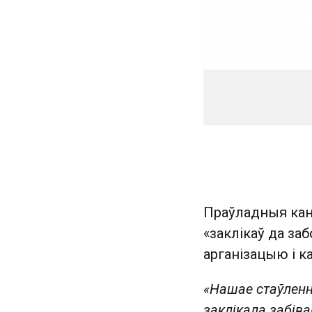
Праўладныя кан
«заклікаў да за
арганізацыю і к
«Нашае стаўленне
заклікала забіва