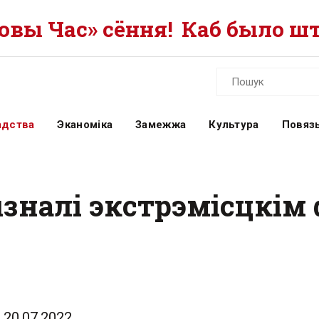
вы Час» сёння!
Каб было шт
адства
Эканоміка
Замежжа
Культура
Повязь
зналі экстрэмісцкім
20.07.2022