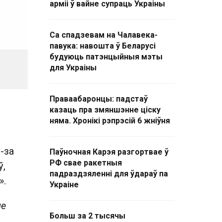
арміі ў вайне супраць Украіны
Са спадзевам на Чалавека-
павука: навошта ў Беларусі
будуюць патэнцыйныя мэты
для Украіны
Праваабаронцы: падстаў
казаць пра змяншэнне ціску
няма. Хронікі рэпрэсій 6 жніўня
-за
Паўночная Карэя разгортвае ў
РФ свае ракетныя
ў,
падраздзяленні для ўдараў па
».
Украіне
не
Больш за 2 тысячы