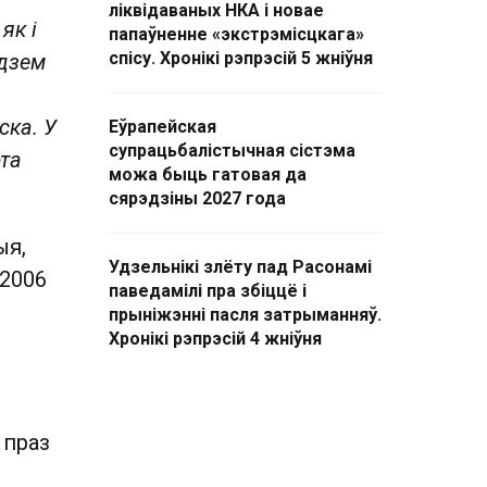
ліквідаваных НКА і новае
як і
папаўненне «экстрэмісцкага»
спісу. Хронікі рэпрэсій 5 жніўня
удзем
ска. У
Еўрапейская
супрацьбалістычная сістэма
эта
можа быць гатовая да
сярэдзіны 2027 года
ыя,
Удзельнікі злёту пад Расонамі
 2006
паведамілі пра збіццё і
прыніжэнні пасля затрыманняў.
Хронікі рэпрэсій 4 жніўня
 праз