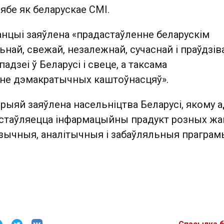
ябе як беларускае СМІ.
анцыі заяўлена «прадастаўленне беларускім
ьнай, свежай, незалежнай, сучаснай і праўдзів
адзеі ў Беларусі і свеце, а таксама
не дэмакратычных каштоўнасцяў».
рыяй заяўлена насельніцтва Беларусі, якому а
астаўляецца інфармацыйны прадукт розных жа
узычныя, аналітычныя і забаўляльныя праграм