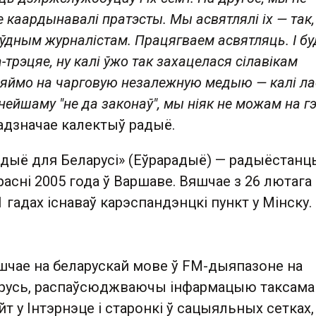
не каардынавалі пратэсты. Мы асвятлялі іх — так, 
дным журналістам. Працягваем асвятляць. І б
-трэцяе, ну калі ўжо так захацелася сілавікам
ляймо на чарговую незалежную медыю — калі ла
анейшаму "не да законаў", мы ніяк не можам на г
 адзначае калектыў радыё.
адыё для Беларусі» (Еўрарадыё) — радыёстанц
расні 2005 года ў Варшаве. Вяшчае з 26 лютага
1 гадах існаваў карэспандэнцкі пункт у Мінску.
шчае на беларускай мове ў FM-дыяпазоне на
русь, распаўсюджваючы інфармацыю таксама
йт у Інтэрнэце і старонкі ў сацыяльных сетках,