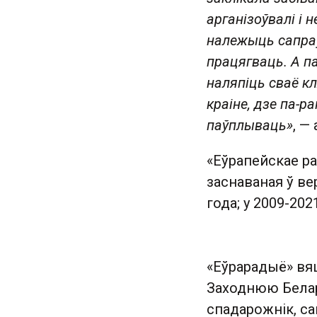
арганізоўвалі і 
належыць сапраў
працягваць. А па
наляпіць сваё к
краіне, дзе па-р
паўплываць»
, —
«Еўрапейскае р
заснаваная ў ве
года; у 2009-202
«Еўрарадыё» вя
Заходнюю Бела
спадарожнік, са