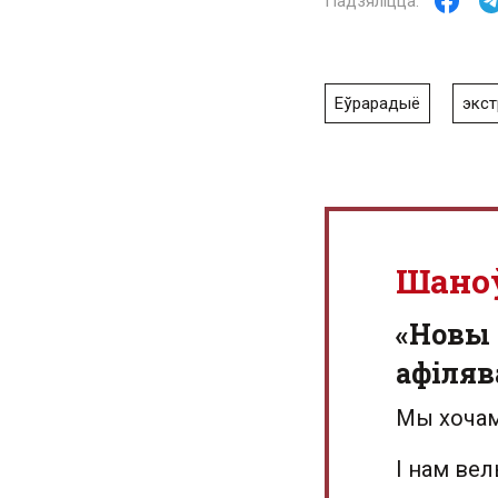
Еўрарадыё
экст
Шано
«Новы 
афіляв
Мы хочам
І нам ве