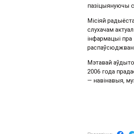
пазіцыянуючы с
Місіяй радыёст
слухачам актуал
інфармацыі пра п
распаўсюджван
Мэтавай аўдыто
2006 года прад
— навінавыя, м