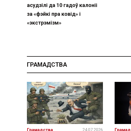
асудзілі да 10 гадоў калоніі
за «фэйкі пра ковід» і
«экстрэмізм»
ГРАМАДСТВА
Грамадства
24.07.2026
Грамад