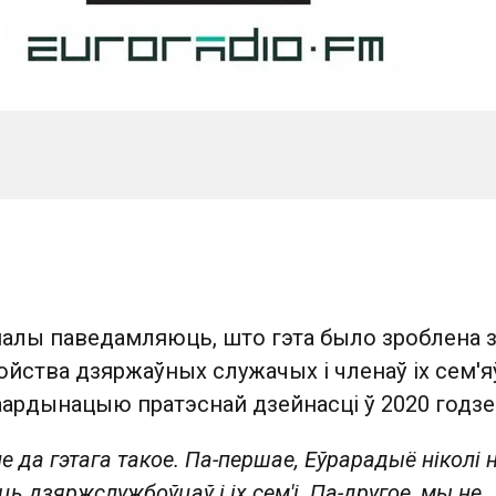
алы паведамляюць, што гэта было зроблена з
бойства дзяржаўных служачых і членаў іх сем'я
аардынацыю пратэснай дзейнасці ў 2020 годзе
 да гэтага такое. Па-першае, Еўрарадыё ніколі 
ць дзяржслужбоўцаў і іх сем'і. Па-другое, мы не