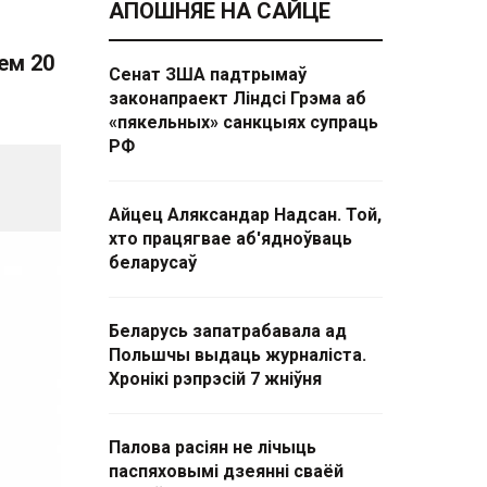
АПОШНЯЕ НА САЙЦЕ
ем 20
Сенат ЗША падтрымаў
законапраект Ліндсі Грэма аб
«пякельных» санкцыях супраць
РФ
Айцец Аляксандар Надсан. Той,
хто працягвае аб'ядноўваць
беларусаў
Беларусь запатрабавала ад
Польшчы выдаць журналіста.
Хронікі рэпрэсій 7 жніўня
Палова расіян не лічыць
паспяховымі дзеянні сваёй