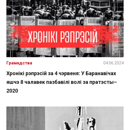
Грамадства
04.06.2024
Хронікі рэпрэсій за 4 чэрвеня: У Баранавічах
яшчэ 8 чалавек пазбавілі волі за пратэсты–
2020