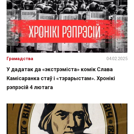
Грамадства
04.02.2025
У дадатак да «экстрэміста» комік Слава
Камісаранка стаў і «тэрарыстам». Хронікі
рэпрэсій 4 лютага