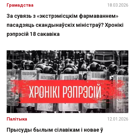
Грамадства
18.03.2026
За сувязь з «экстрэмісцкім фармаваннем»
пасадзяць скандынаўскіх міністраў? Хронікі
рэпрэсій 18 сакавіка
Палітыка
12.01.2026
Прысуды былым сілавікам і новае ў