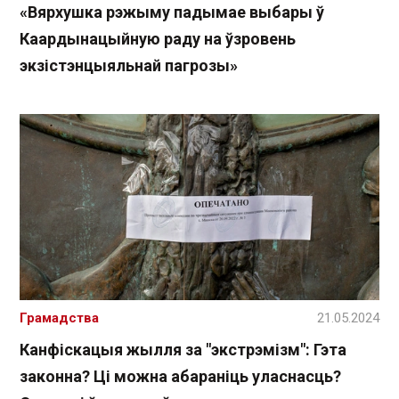
«Вярхушка рэжыму падымае выбары ў
Каардынацыйную раду на ўзровень
экзістэнцыяльнай пагрозы»
Грамадства
21.05.2024
Канфіскацыя жылля за "экстрэмізм": Гэта
законна? Ці можна абараніць уласнасць?