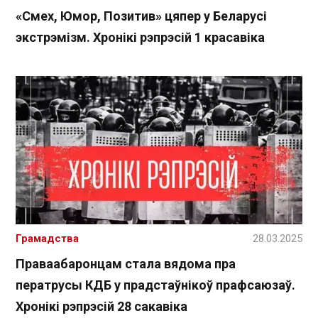
«Смех, Юмор, Позитив» цяпер у Беларусі
экстрэмізм. Хронікі рэпрэсій 1 красавіка
Грамадства
28.03.2025
Праваабаронцам стала вядома пра
ператрусы КДБ у прадстаўнікоў прафсаюзаў.
Хронікі рэпрэсій 28 сакавіка