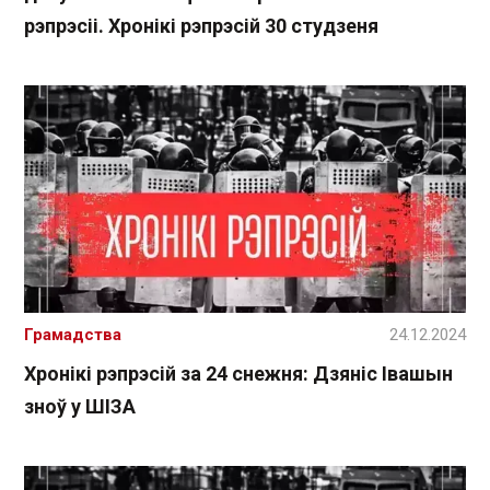
рэпрэсіі. Хронікі рэпрэсій 30 студзеня
Грамадства
24.12.2024
Хронікі рэпрэсій за 24 снежня: Дзяніс Івашын
зноў у ШІЗА