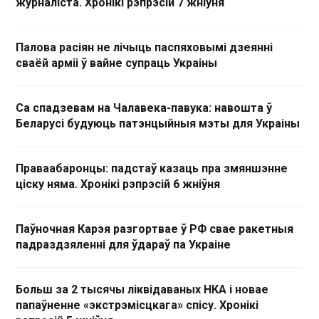
журналіста. Хронікі рэпрэсій 7 жніўня
Палова расіян не лічыць паспяховымі дзеянні
сваёй арміі ў вайне супраць Украіны
Са спадзевам на Чалавека-павука: навошта ў
Беларусі будуюць патэнцыйныя мэты для Украіны
Праваабаронцы: падстаў казаць пра змяншэнне
ціску няма. Хронікі рэпрэсій 6 жніўня
Паўночная Карэя разгортвае ў РФ свае ракетныя
падраздзяленні для ўдараў па Украіне
Больш за 2 тысячы ліквідаваных НКА і новае
папаўненне «экстрэмісцкага» спісу. Хронікі