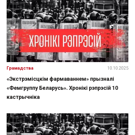
Грамадства
10.10.2025
«Экстрэмісцкім фармаваннем» прызналі
«Фемгруппу Беларусь». Хронікі рэпрэсій 10
кастрычніка