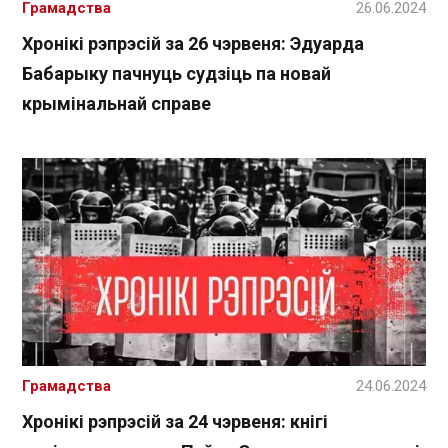
Грамадства
26.06.2024
Хронікі рэпрэсій за 26 чэрвеня: Эдуарда
Бабарыку пачнуць судзіць па новай
крымінальнай справе
Грамадства
24.06.2024
Хронікі рэпрэсій за 24 чэрвеня: кнігі