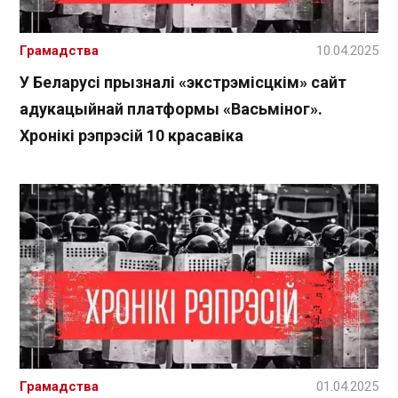
Грамадства
10.04.2025
У Беларусі прызналі «экстрэмісцкім» сайт
адукацыйнай платформы «Васьміног».
Хронікі рэпрэсій 10 красавіка
Грамадства
01.04.2025