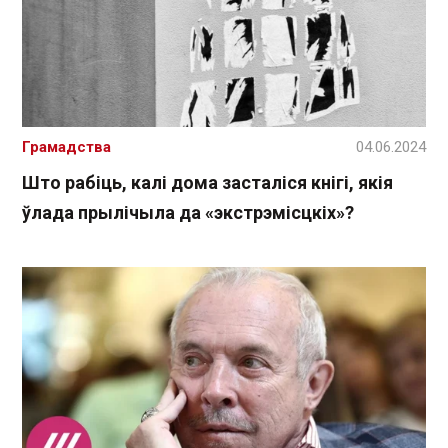
Грамадства
04.06.2024
Што рабіць, калі дома засталіся кнігі, якія
ўлада прылічыла да «экстрэмісцкіх»?