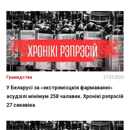
Грамадства
27.03.2025
У Беларусі за «экстрэмісцкія фармаванні»
асудзілі мінімум 258 чалавек. Хронікі рэпрэсій
27 сакавіка