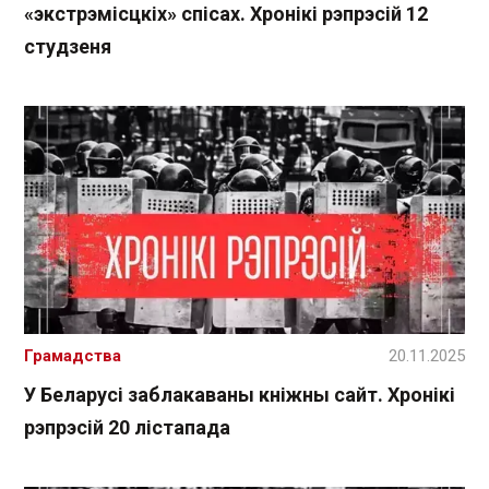
«экстрэмісцкіх» спісах. Хронікі рэпрэсій 12
студзеня
Грамадства
20.11.2025
У Беларусі заблакаваны кніжны сайт. Хронікі
рэпрэсій 20 лістапада