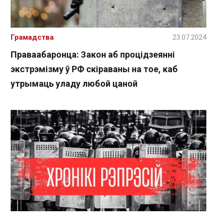
Грамадства
23.07.2024
Праваабаронца: Закон аб процідзеянні
экстрэмізму ў РФ скіраваны на тое, каб
утрымаць уладу любой цаной