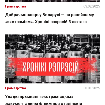
Грамадства
03.02.2025
Дабрачыннасць у Беларусі — па ранейшаму
«экстрэмізм». Хронікі рэпрэсій 3 лютага
Грамадства
30.01.2025
Улады прызналі «экстрэмісцкім»
дакументальны фільм пра сталінскія