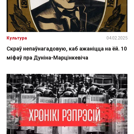
Культура
04.02.2025
Скраў непаўнагадовую, каб ажаніцца на ёй. 10
міфаў пра Дуніна-Марцінкевіча