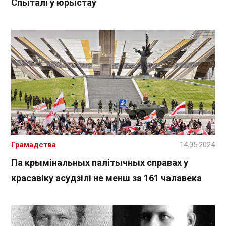
Спыталі ў юрыстаў
Грамадства
14.05.2024
Па крымінальных палітычных справах у
красавіку асудзілі не менш за 161 чалавека