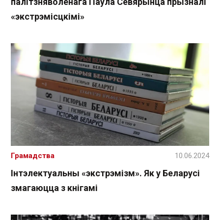
палітзняволенага Паўла Севярынца прызналі
«экстрэмісцкімі»
Грамадства
10.06.2024
Інтэлектуальны «экстрэмізм». Як у Беларусі
змагаюцца з кнігамі