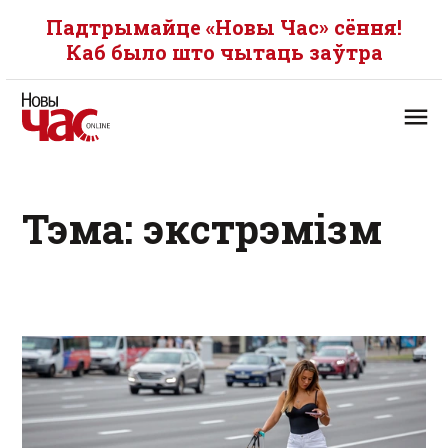
Падтрымайце «Новы Час» сёння!
Каб было што чытаць заўтра
Тэма: экстрэмізм