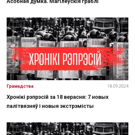
Асобная думка. Магілёўскія граблі
Грамадства
18.09.2024
Хронікі рэпрэсій за 18 верасня: 7 новых
палітвязняў і новыя экстрэмісты