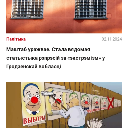
Палітыка
02.11.2024
Маштаб уражвае. Стала вядомая
статыстыка рэпрэсій за «экстрэмізм» у
Гродзенскай вобласці