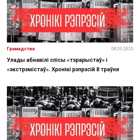
Грамадства
08.05.2025
Улады абнавілі спісы «тэрарыстаў» і
«экстрэмістаў». Хронікі рэпрэсій 8 траўня