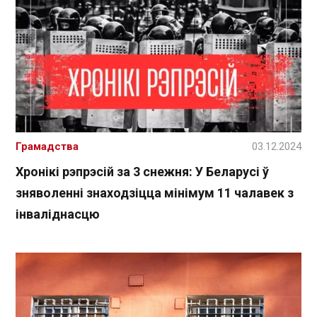
Грамадства
03.12.2024
Хронікі рэпрэсій за 3 снежня: У Беларусі ў
зняволенні знаходзіцца мінімум 11 чалавек з
інваліднасцю