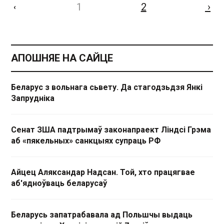
1
2
›
‹
АПОШНЯЕ НА САЙЦЕ
Беларус з вольнага сьвету. Да стагодзьдзя Янкі
Запрудніка
Сенат ЗША падтрымаў законапраект Ліндсі Грэма
аб «пякельных» санкцыях супраць РФ
Айцец Аляксандар Надсан. Той, хто працягвае
аб'ядноўваць беларусаў
Беларусь запатрабавала ад Польшчы выдаць