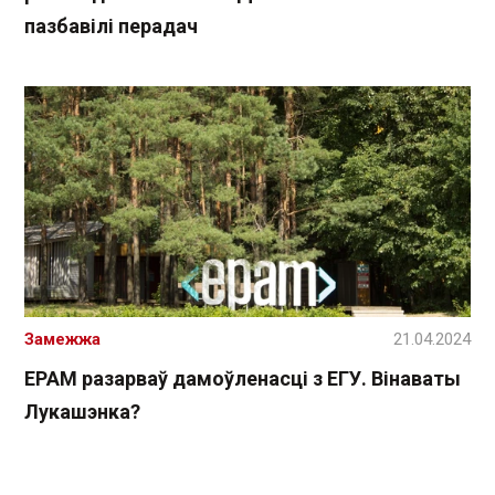
пазбавілі перадач
Замежжа
21.04.2024
EPAM разарваў дамоўленасці з ЕГУ. Вінаваты
Лукашэнка?