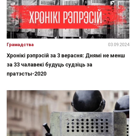
Грамадства
03.09.2024
Хронікі рэпрэсій за 3 верасня: Днямі не менш
за 33 чалавекі будуць судзіць за
пратэсты-2020