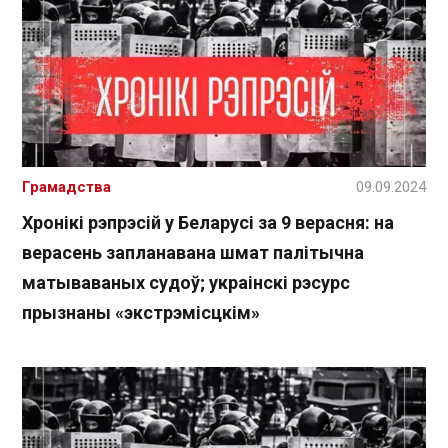
Грамадства
09.09.2024
Хронікі рэпрэсій у Беларусі за 9 верасня: на
верасень запланавана шмат палітычна
матываваных судоў; украінскі рэсурс
прызнаны «экстрэмісцкім»