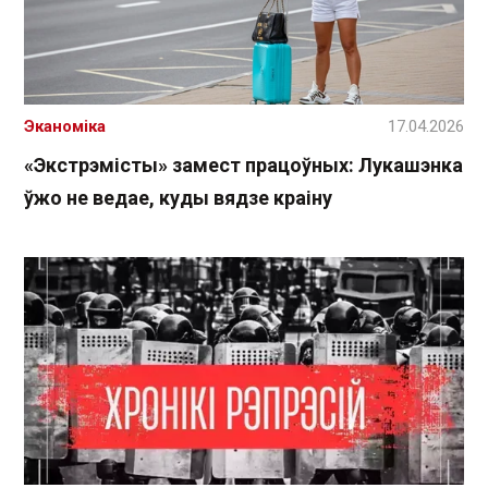
Эканоміка
17.04.2026
«Экстрэмісты» замест працоўных: Лукашэнка
ўжо не ведае, куды вядзе краіну