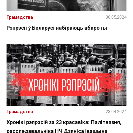
Грамадства
06.05.2024
Рэпрэсіі ў Беларусі набіраюць абароты
Грамадства
23.04.2024
Хронікі рэпрэсій за 23 красавіка: Палітвязня,
расследавальніка НЧ Дзяніса Івашына