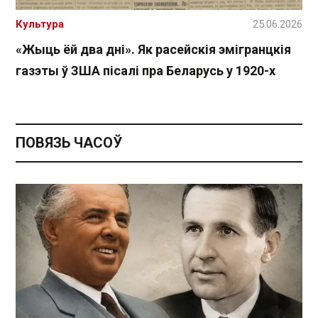
Культура
25.06.2026
«Жыць ёй два дні». Як расейскія эмігранцкія
газэты ў ЗША пісалі пра Беларусь у 1920-х
ПОВЯЗЬ ЧАСОЎ