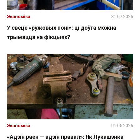
Эканоміка
31.07.2026
У свеце «ружовых поні»: ці доўга можна
трымацца на фікцыях?
Эканоміка
01.05.2026
«Адзін раён — адзін правал»: Як Лукашэнка