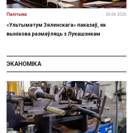
Палітыка
26.06.2026
«Ультыматум Зяленскага» паказаў, як
вынікова размаўляць з Лукашэнкам
ЭКАНОМІКА