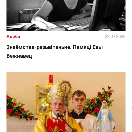
Асоба
23.07.2026
Знаёмства-разьвітаньне. Памяці Евы
Вежнавец
Спасылка без VPN