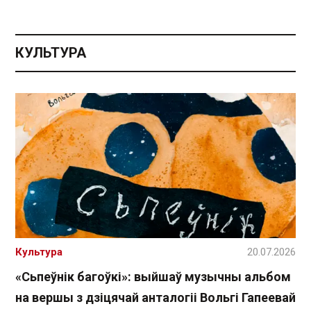
КУЛЬТУРА
Культура
20.07.2026
«Сьпеўнік багоўкі»: выйшаў музычны альбом
на вершы з дзіцячай анталогіі Вольгі Гапеевай