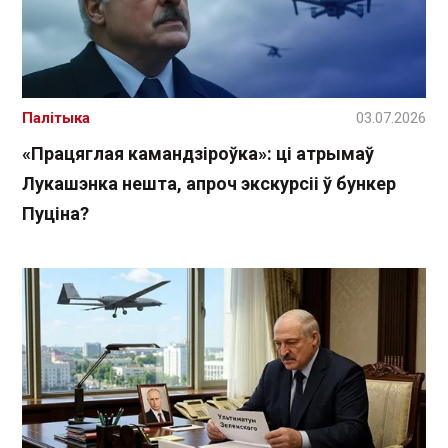
Палітыка
03.07.2026
«Працяглая камандзіроўка»: ці атрымаў
Лукашэнка нешта, апроч экскурсіі ў бункер
Пуціна?