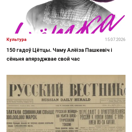
Культура
15.07.2026
150 гадоў Цётцы. Чаму Алёіза Пашкевіч і
сёньня апярэджвае свой час