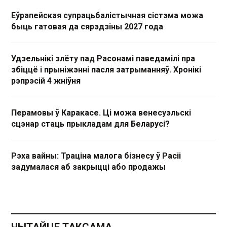
Еўрапейская супрацьбалістычная сістэма можа
быць гатовая да сярэдзіны 2027 года
Удзельнікі злёту пад Расонамі паведамілі пра
збіццё і прыніжэнні пасля затрыманняў. Хронікі
рэпрэсій 4 жніўня
Перамовы ў Каракасе. Ці можа венесуэльскі
сцэнар стаць прыкладам для Беларусі?
Рэха вайны: Траціна малога бізнесу ў Расіі
задумалася аб закрыцці або продажы