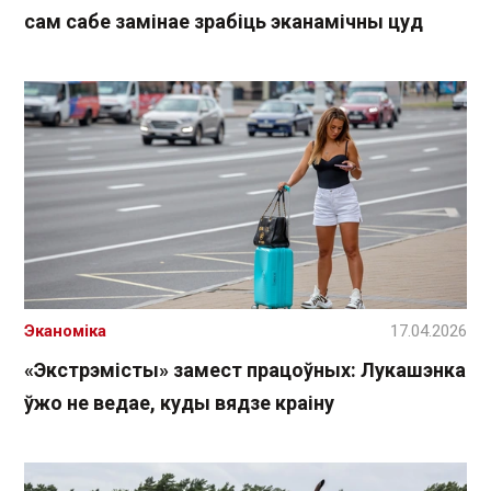
сам сабе замінае зрабіць эканамічны цуд
Эканоміка
17.04.2026
«Экстрэмісты» замест працоўных: Лукашэнка
ўжо не ведае, куды вядзе краіну