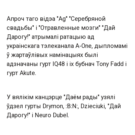
Апроч таго відэа "Ag" "Серебряной
свадьбы" і "Отравленные мозги" "Дай
Дарогу!" атрымалі ратацыю ад
украінскага тэлеканала A-One, дыпломамі
ў жартаўлівых намінацыях былі
адзначаны гурт IQ48 і іх бубнач Tony Fadd і
гурт Akute.
У вялікім канцэрце "Даём рады" узялі
ўдзел гурты Drymon, :B:N:, Dzieciuki, "Дай
Дарогу!" і Neuro Dubel.