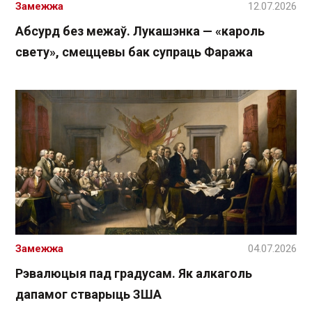
Замежжа
12.07.2026
Абсурд без межаў. Лукашэнка — «кароль
свету», смеццевы бак супраць Фаража
Замежжа
04.07.2026
Рэвалюцыя пад градусам. Як алкаголь
дапамог стварыць ЗША