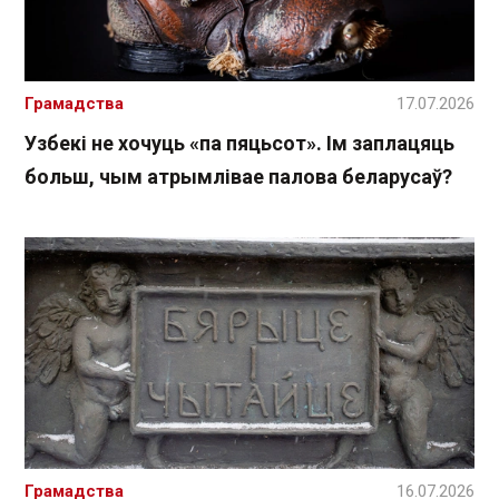
Грамадства
17.07.2026
Узбекі не хочуць «па пяцьсот». Ім заплацяць
больш, чым атрымлівае палова беларусаў?
Грамадства
16.07.2026