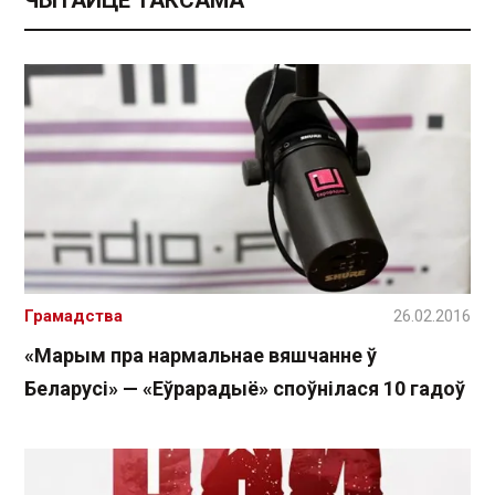
ЧЫТАЙЦЕ ТАКСАМА
Грамадства
26.02.2016
«Марым пра нармальнае вяшчанне ў
Беларусі» — «Еўрарадыё» споўнілася 10 гадоў