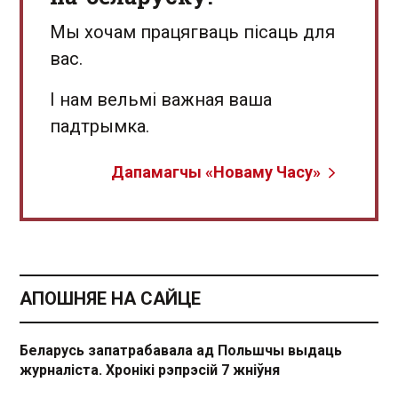
Мы хочам працягваць пісаць для
вас.
І нам вельмі важная ваша
падтрымка.
Дапамагчы «Новаму Часу»
АПОШНЯЕ НА САЙЦЕ
Беларусь запатрабавала ад Польшчы выдаць
журналіста. Хронікі рэпрэсій 7 жніўня