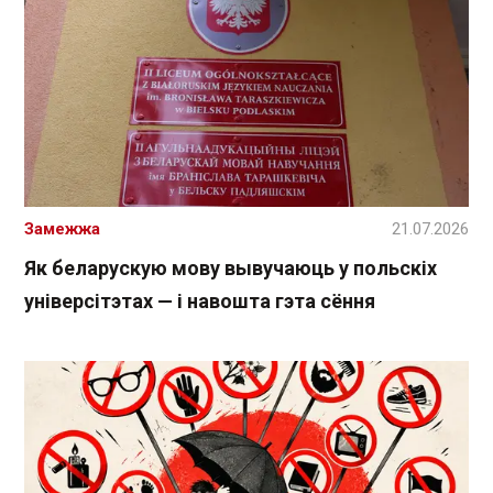
Замежжа
21.07.2026
Як беларускую мову вывучаюць у польскіх
універсітэтах — і навошта гэта сёння