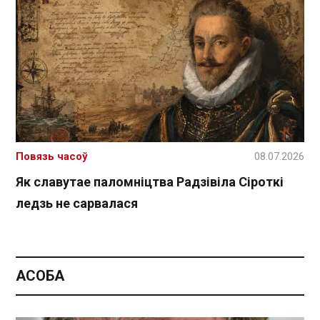
Повязь часоў
08.07.2026
Як славутае паломніцтва Радзівіла Сіроткі
ледзь не сарвалася
АСОБА