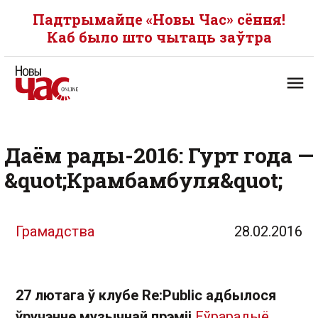
Падтрымайце «Новы Час» сёння!
Каб было што чытаць заўтра
Даём рады-2016: Гурт года —
&quot;Крамбамбуля&quot;
Грамадства
28.02.2016
27 лютага ў клубе Re:Public адбылося
ўручэнне музычнай прэміі
Еўрарадыё