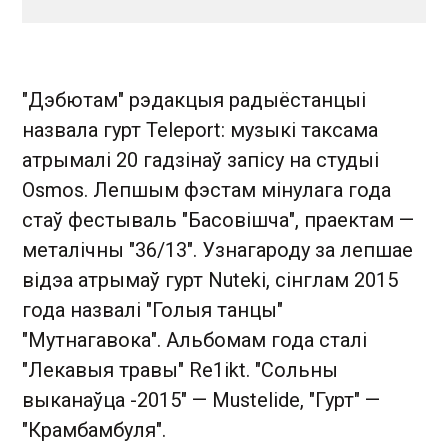
"Дэбютам" рэдакцыя радыёстанцыі
назвала гурт Teleport: музыкі таксама
атрымалі 20 гадзінаў запісу на студыі
Osmos. Лепшым фэстам мінулага года
стаў фестываль "Басовішча", праектам —
металічны "36/13". Узнагароду за лепшае
відэа атрымаў гурт Nuteki, сінглам 2015
года назвалі "Голыя танцы"
"Мутнагавока". Альбомам года сталі
"Лекавыя травы" Re1ikt. "Сольны
выканаўца -2015" — Mustelide, "Гурт" —
"Крамбамбуля".