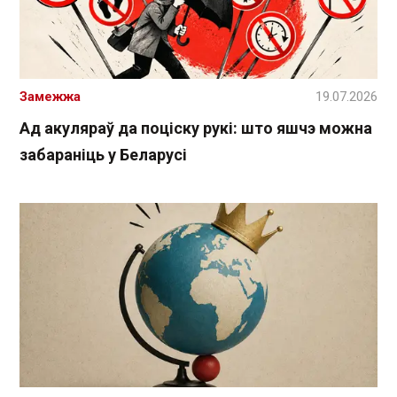
Замежжа
19.07.2026
Ад акуляраў да поціску рукі: што яшчэ можна
забараніць у Беларусі