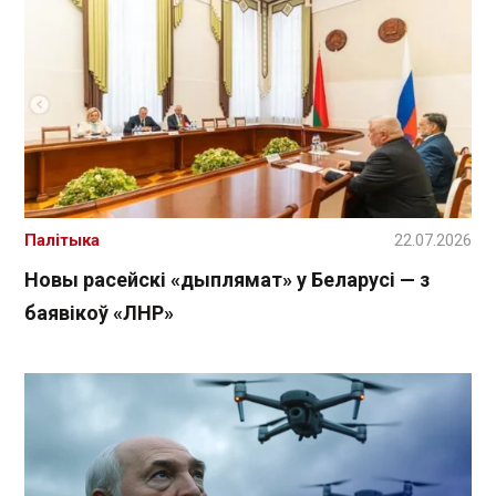
Палітыка
22.07.2026
Новы расейскі «дыплямат» у Беларусі — з
баявікоў «ЛНР»