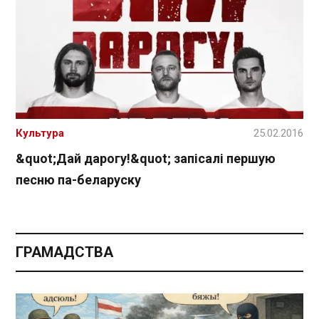
Культура
25.02.2016
&quot;Дай дарогу!&quot; запісалі першую
песню па-беларуску
ГРАМАДСТВА