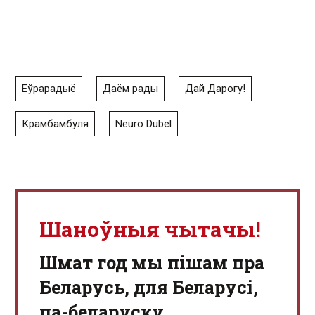
Еўрарадыё
Даём рады
Дай Дарогу!
Крамбамбуля
Neuro Dubel
Шаноўныя чытачы!
Шмат год мы пішам пра
Беларусь, для Беларусі,
па-беларуску.