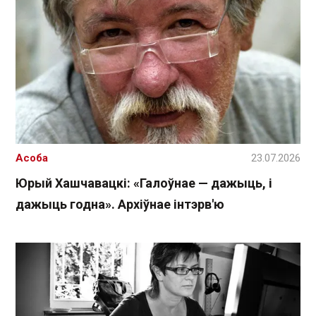
Асоба
23.07.2026
Юрый Хашчавацкі: «Галоўнае — дажыць, і
дажыць годна». Архіўнае інтэрв'ю