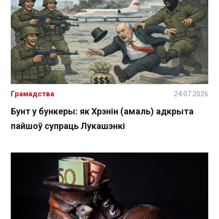
Грамадства
24.07.2026
Бунт у бункеры: як Хрэнін (амаль) адкрыта
пайшоў супраць Лукашэнкі