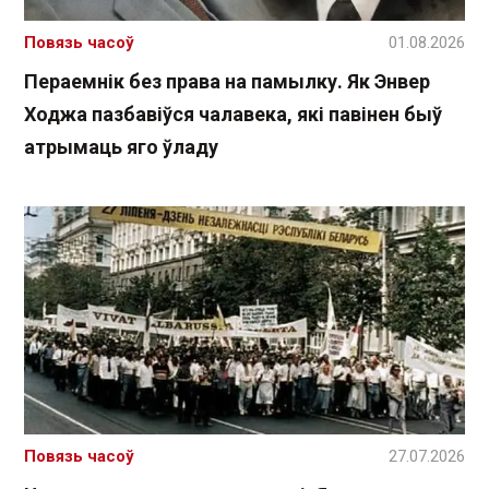
Повязь часоў
01.08.2026
Пераемнік без права на памылку. Як Энвер
Ходжа пазбавіўся чалавека, які павінен быў
атрымаць яго ўладу
Повязь часоў
27.07.2026