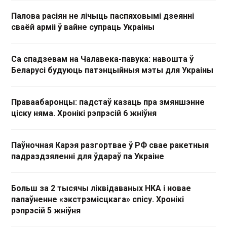
Палова расіян не лічыць паспяховымі дзеянні
сваёй арміі ў вайне супраць Украіны
Са спадзевам на Чалавека-павука: навошта ў
Беларусі будуюць патэнцыйныя мэты для Украіны
Праваабаронцы: падстаў казаць пра змяншэнне
ціску няма. Хронікі рэпрэсій 6 жніўня
Паўночная Карэя разгортвае ў РФ свае ракетныя
падраздзяленні для ўдараў па Украіне
Больш за 2 тысячы ліквідаваных НКА і новае
папаўненне «экстрэмісцкага» спісу. Хронікі
рэпрэсій 5 жніўня