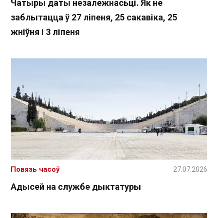
Чатыры даты незалежнасьці. Як не
заблытацца ў 27 ліпеня, 25 сакавіка, 25
жніўня і 3 ліпеня
Повязь часоў
27.07.2026
Адысей на службе дыктатуры