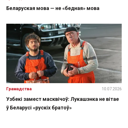
Беларуская мова — не «бедная» мова
Грамадства
10.07.2026
Узбекі замест масквічоў: Лукашэнка не вітае
ў Беларусі «рускіх братоў»