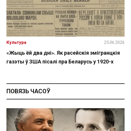
Культура
25.06.2026
«Жыць ёй два дні». Як расейскія эмігранцкія
газэты ў ЗША пісалі пра Беларусь у 1920-х
ПОВЯЗЬ ЧАСОЎ