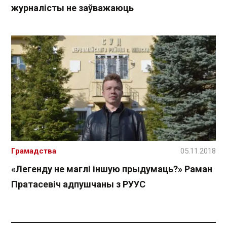
журналісты не заўважаюць
Грамадства
05.11.2018
«Легенду не маглі іншую прыдумаць?» Раман
Пратасевіч адпушчаны з РУУС