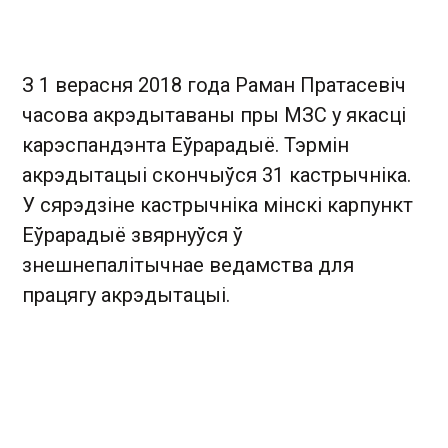
З 1 верасня 2018 года Раман Пратасевіч
часова акрэдытаваны пры МЗС у якасці
карэспандэнта Еўрарадыё. Тэрмін
акрэдытацыі скончыўся 31 кастрычніка.
У сярэдзіне кастрычніка мінскі карпункт
Еўрарадыё звярнуўся ў
знешнепалітычнае ведамства для
працягу акрэдытацыі.