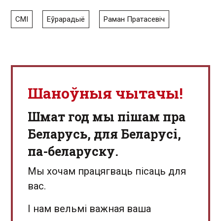
СМІ
Еўрарадыё
Раман Пратасевіч
Шаноўныя чытачы!
Шмат год мы пішам пра
Беларусь, для Беларусі,
па-беларуску.
Мы хочам працягваць пісаць для
вас.
І нам вельмі важная ваша