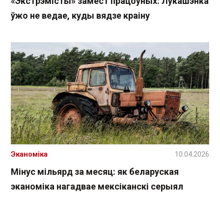
«Экстрэмісты» замест працоўных: Лукашэнка
ўжо не ведае, куды вядзе краіну
Эканоміка
10.04.2026
Мінус мільярд за месяц: як беларуская
эканоміка нагадвае мексіканскі серыял