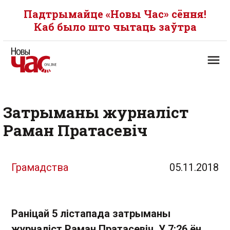
Падтрымайце «Новы Час» сёння!
Каб было што чытаць заўтра
Затрыманы журналіст
Раман Пратасевіч
Грамадства
05.11.2018
Раніцай 5 лістапада затрыманы
журналіст Раман Пратасевіч. У 7:26 ён