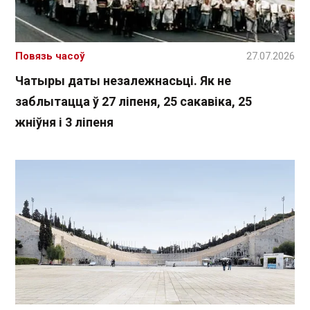
Повязь часоў
27.07.2026
Чатыры даты незалежнасьці. Як не
заблытацца ў 27 ліпеня, 25 сакавіка, 25
жніўня і 3 ліпеня