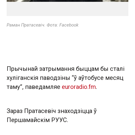
Раман Пратасевіч. Фота: Facebook
Прычынай затрымання быццам бы сталі
хуліганскія паводзіны “ў аўтобусе месяц
таму”, паведамляе
euroradio.fm
.
Зараз Пратасевіч знаходзіцца ў
Першамайскім РУУС.