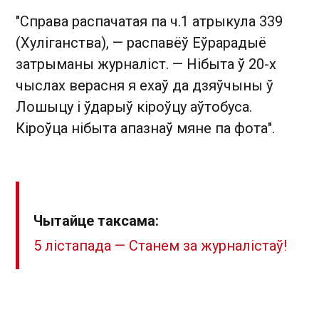
"Справа распачатая па ч.1 атрыкула 339
(Хуліганства), — распавёў Еўрарадыё
затрыманы журналіст. — Нібыта ў 20-х
чыслах верасня я ехаў да дзяўчыны ў
Лошыцу і ўдарыў кіроўцу аўтобуса.
Кіроўца нібыта апазнаў мяне па фота".
Чытайце таксама:
5 лістапада — Станем за журналістаў!