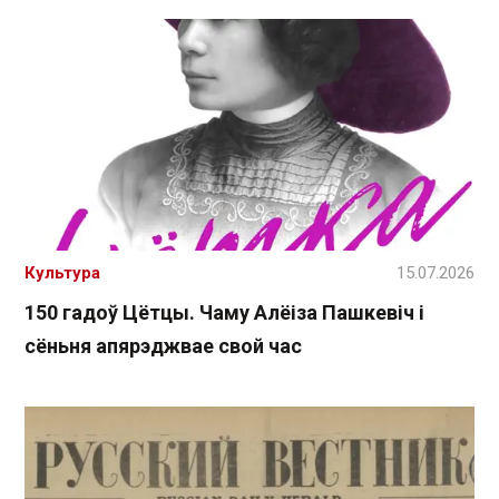
Культура
15.07.2026
150 гадоў Цётцы. Чаму Алёіза Пашкевіч і
сёньня апярэджвае свой час