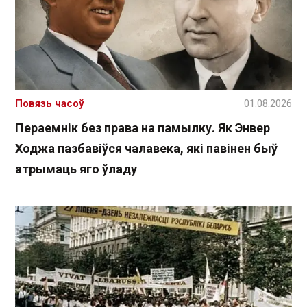
Повязь часоў
01.08.2026
Пераемнік без права на памылку. Як Энвер
Ходжа пазбавіўся чалавека, які павінен быў
атрымаць яго ўладу