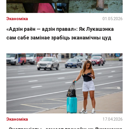
Эканоміка
01.05.2026
«Адзін раён — адзін правал»: Як Лукашэнка
сам сабе замінае зрабіць эканамічны цуд
Эканоміка
17.04.2026