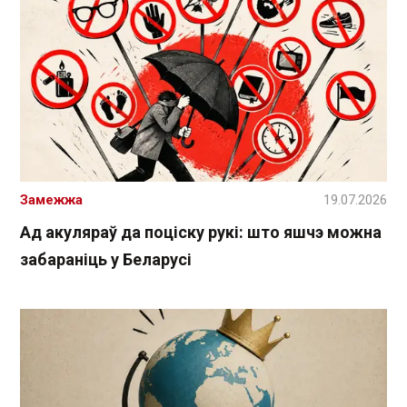
Замежжа
19.07.2026
Ад акуляраў да поціску рукі: што яшчэ можна
забараніць у Беларусі