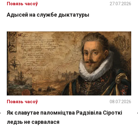
Повязь часоў
27.07.2026
Адысей на службе дыктатуры
Повязь часоў
08.07.2026
Як славутае паломніцтва Радзівіла Сіроткі
Спасылка без VPN
ледзь не сарвалася