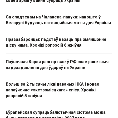
сваёй арміі ў вайне супраць Украіны
Са спадзевам на Чалавека-павука: навошта ў
Беларусі будуюць патэнцыйныя мэты для Украіны
Праваабаронцы: падстаў казаць пра змяншэнне
ціску няма. Хронікі рэпрэсій 6 жніўня
Паўночная Карэя разгортвае ў РФ свае ракетныя
падраздзяленні для ўдараў па Украіне
Больш за 2 тысячы ліквідаваных НКА і новае
папаўненне «экстрэмісцкага» спісу. Хронікі
рэпрэсій 5 жніўня
Еўрапейская супрацьбалістычная сістэма можа