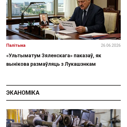
Палітыка
26.06.2026
«Ультыматум Зяленскага» паказаў, як
вынікова размаўляць з Лукашэнкам
ЭКАНОМІКА