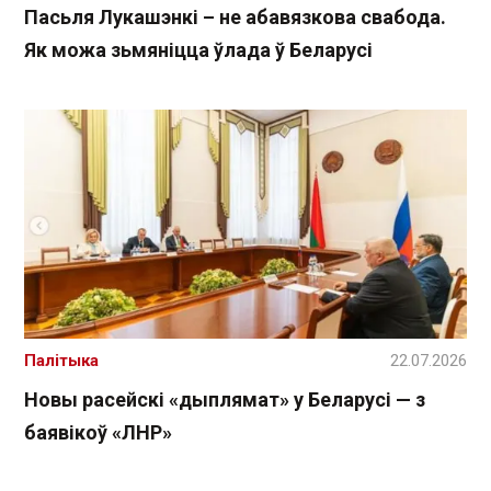
Пасьля Лукашэнкі – не абавязкова свабода.
Як можа зьмяніцца ўлада ў Беларусі
Палітыка
22.07.2026
Новы расейскі «дыплямат» у Беларусі — з
баявікоў «ЛНР»