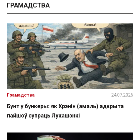
ГРАМАДСТВА
Грамадства
24.07.2026
Бунт у бункеры: як Хрэнін (амаль) адкрыта
пайшоў супраць Лукашэнкі