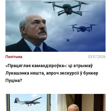
Палітыка
03.07.2026
«Працяглая камандзіроўка»: ці атрымаў
Лукашэнка нешта, апроч экскурсіі ў бункер
Пуціна?