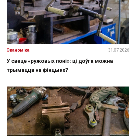
Эканоміка
31.07.2026
У свеце «ружовых поні»: ці доўга можна
трымацца на фікцыях?