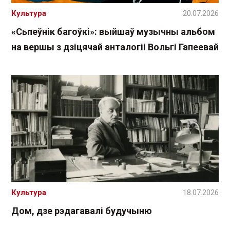
Культура
20.07.2026
«Сьпеўнік багоўкі»: выйшаў музычны альбом
на вершы з дзіцячай анталогіі Вольгі Гапеевай
Культура
18.07.2026
Дом, дзе рэдагавалі будучыню