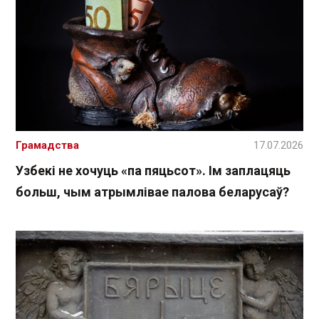
Грамадства
17.07.2026
Узбекі не хочуць «па пяцьсот». Ім заплацяць
больш, чым атрымлівае палова беларусаў?