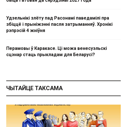
быць гатовая да сярэдзіны 2027 года
Удзельнікі злёту пад Расонамі паведамілі пра
збіццё і прыніжэнні пасля затрыманняў. Хронікі
рэпрэсій 4 жніўня
Перамовы ў Каракасе. Ці можа венесуэльскі
сцэнар стаць прыкладам для Беларусі?
ЧЫТАЙЦЕ ТАКСАМА