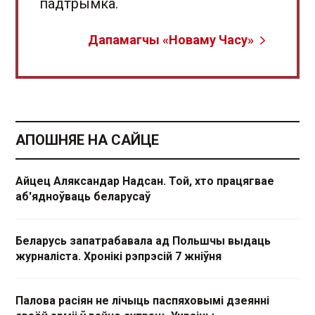
падтрымка.
Дапамагчы «Новаму Часу»
АПОШНЯЕ НА САЙЦЕ
Айцец Аляксандар Надсан. Той, хто працягвае
аб'ядноўваць беларусаў
Беларусь запатрабавала ад Польшчы выдаць
журналіста. Хронікі рэпрэсій 7 жніўня
Палова расіян не лічыць паспяховымі дзеянні