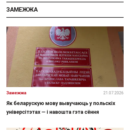
ЗАМЕЖЖА
Замежжа
21.07.2026
Як беларускую мову вывучаюць у польскіх
універсітэтах — і навошта гэта сёння