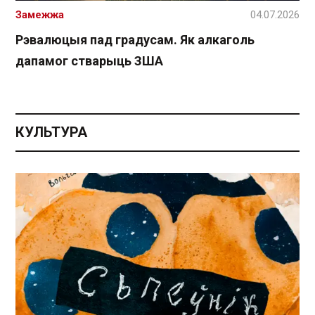
Замежжа
04.07.2026
Рэвалюцыя пад градусам. Як алкаголь
дапамог стварыць ЗША
КУЛЬТУРА