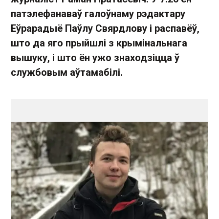
патэлефанаваў галоўнаму рэдактару
Еўрарадыё Паўлу Свярдлову і распавёў,
што да яго прыйшлі з крымінальнага
вышуку, і што ён ужо знаходзіцца ў
службовым аўтамабілі.