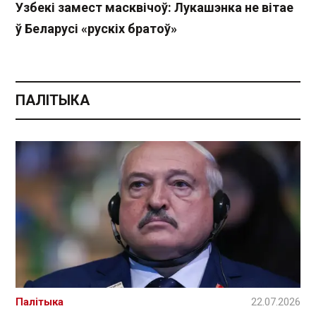
Узбекі замест масквічоў: Лукашэнка не вітае
ў Беларусі «рускіх братоў»
ПАЛІТЫКА
Палітыка
22.07.2026