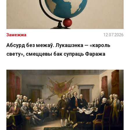
Замежжа
12.07.2026
Абсурд без межаў. Лукашэнка — «кароль
свету», смеццевы бак супраць Фаража